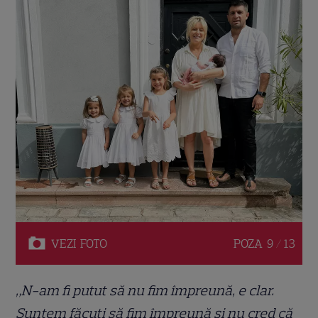
VEZI
FOTO
POZA
9 / 13
„N-am fi putut să nu fim împreună, e clar.
Suntem făcuți să fim împreună și nu cred că