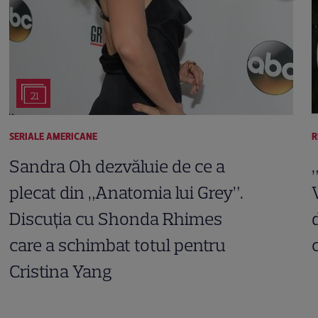
21
SERIALE AMERICANE
R
Sandra Oh dezvăluie de ce a
plecat din „Anatomia lui Grey”.
Discuția cu Shonda Rhimes
care a schimbat totul pentru
Cristina Yang