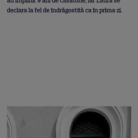
au împlinit 9 ani de căsătorie, iar Laura se
declara la fel de îndrăgostită ca în prima zi.