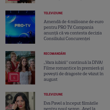
TELEVIZIUNE
Amendă de 4 milioane de euro
pentru PRO TV. Compania
anunță că va contesta decizia
Consiliului Concurenței
RECOMANDĂRI
„Vara iubirii” continuă la DIVA!
Filme romantice în premieră și
povești de dragoste de văzut în
5
august
TELEVIZIUNE
Eva Pavel a început filmările
pentru noul sezon „Apel la