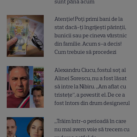
sunt până acum
Atenție! Poți primi bani de la
stat dacă-ți îngrijești părinții,
bunicii sau pe cineva vârstnic
din familie. Acum s-a decis!
Cum trebuie să procedezi
Alexandru Ciucu, fostul soț al
Alinei Sorescu, nu a fost lăsat
să intre la Nibiru. „Am aflat cu
tristețe”, a povestit el. De ce a
fost întors din drum designerul
„Trăim într-o perioadă în care
nu mai avem voie să trecem cu