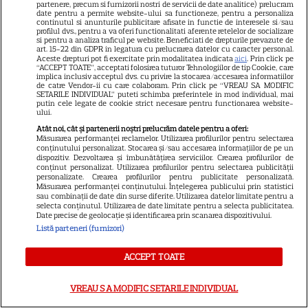
partenere, precum si furnizorii nostri de servicii de date analitice) prelucram
Postul Sfintei Mării – Postul
date pentru a permite website-ului sa functioneze, pentru a personaliza
continutul si anunturile publicitare afisate in functie de interesele si/sau
Adormirii Maicii Domnului. Ce
profilul dvs., pentru a va oferi functionalitati aferente retelelor de socializare
si pentru a analiza traficul pe website. Beneficiati de drepturile prevazute de
se mănâncă în post
art. 15-22 din GDPR in legatura cu prelucrarea datelor cu caracter personal.
Aceste drepturi pot fi exercitate prin modalitatea indicata
aici
. Prin click pe
“ACCEPT TOATE”, acceptati folosirea tuturor Tehnologiilor de tip Cookie, care
implica inclusiv acceptul dvs. cu privire la stocarea/accesarea informatiilor
de catre Vendor-ii cu care colaboram. Prin click pe “VREAU SA MODIFIC
SETARILE INDIVIDUAL” puteti schimba preferintele in mod individual, mai
putin cele legate de cookie strict necesare pentru functionarea website-
ului.
Ce vase de gătit îți trebuie
Atât noi, cât și partenerii noștri prelucrăm datele pentru a oferi:
Măsurarea performanței reclamelor. Utilizarea profilurilor pentru selectarea
dacă te muți singur – ustensile
conținutului personalizat. Stocarea și/sau accesarea informațiilor de pe un
dispozitiv. Dezvoltarea și îmbunătățirea serviciilor. Crearea profilurilor de
pe care trebuie să le ai în
conținut personalizat. Utilizarea profilurilor pentru selectarea publicității
personalizate. Crearea profilurilor pentru publicitate personalizată.
bucătărie
Măsurarea performanței conținutului. Înțelegerea publicului prin statistici
sau combinații de date din surse diferite. Utilizarea datelor limitate pentru a
selecta conținutul. Utilizarea de date limitate pentru a selecta publicitatea.
Date precise de geolocație și identificarea prin scanarea dispozitivului.
Listă parteneri (furnizori)
ACCEPT TOATE
VREAU SA MODIFIC SETARILE INDIVIDUAL
ALTE ARTICOLE