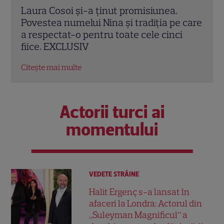
Laura Cosoi a devenit mamă pentru a
Laur
 care
cincea oară. Prima imagine cu fiica ei,
de z
i
Nina, și povestea numelui ales. „Nu mă
foto
satur să o privesc”
fanil
Citește mai multe
Citeș
Actorii turci ai
momentului
VEDETE STRĂINE
Halit Ergenç s-a lansat în
afaceri la Londra: Actorul din
„Suleyman Magnificul” a