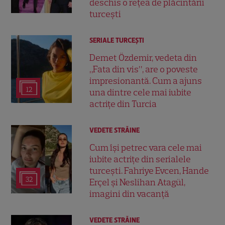
deschis o rețea de plăcintării
turcești
SERIALE TURCEŞTI
Demet Özdemir, vedeta din
„Fata din vis”, are o poveste
impresionantă. Cum a ajuns
12
una dintre cele mai iubite
actrițe din Turcia
VEDETE STRĂINE
Cum își petrec vara cele mai
iubite actrițe din serialele
turcești. Fahriye Evcen, Hande
32
Erçel și Neslihan Atagül,
imagini din vacanță
VEDETE STRĂINE