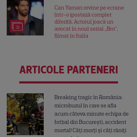
Can Yaman revine pe ecrane
într-o ipostază complet
diferită. Actorul joacă un
31
avocat în noul serial „Bro”,
filmat în Italia
ARTICOLE PARTENERI
Breaking tragic în România:
microbuzul în care se afla
acum câteva minute echipa de
fotbal din București, accident
mortal! Câți morți și câți răniți