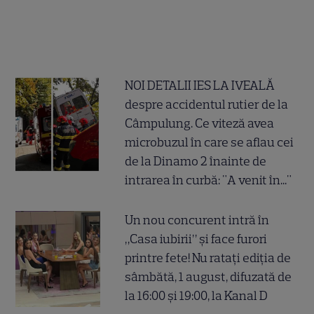
NOI DETALII IES LA IVEALĂ
despre accidentul rutier de la
Câmpulung. Ce viteză avea
microbuzul în care se aflau cei
de la Dinamo 2 înainte de
intrarea în curbă: "A venit în..."
Un nou concurent intră în
„Casa iubirii” și face furori
printre fete! Nu ratați ediția de
sâmbătă, 1 august, difuzată de
la 16:00 și 19:00, la Kanal D