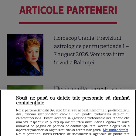
ARTICOLE PARTENERI
Horoscop Urania | Previziuni
astrologice pentru perioada 1 –
7 august 2026. Venus va intra
în zodia Balanței
Ulei de perilla – ce este și ce
beneficii are
Nouă ne pasă ca datele tale personale să rămână
confidențiale
Noi și partenerii noștri
596
stocăm și/sau accesăm informații pe dispozitivul
dvs., precum identificatorii cookie unici pentru prelucrarea datelor cu
caracter personal. Puteți accepta sau gestiona preferințele dvs. făcând clic
mai jos, respectiv vă puteți opune utilizării unui interes legitim în orice
moment pe pagina cu politica de confidențialitate. Aceste alegeri vor fi
raportate partenerilor noștri și nu vă vor afecta navigarea.
Mai multe detalii
Noi si partenerii nostri (retelele de socializare si agentiile de publicitate