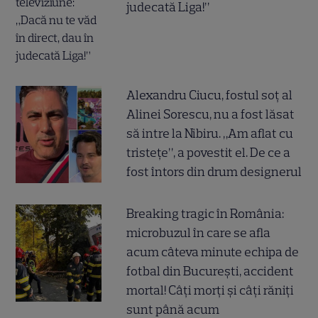
judecată Liga!”
Alexandru Ciucu, fostul soț al
Alinei Sorescu, nu a fost lăsat
să intre la Nibiru. „Am aflat cu
tristețe”, a povestit el. De ce a
fost întors din drum designerul
Breaking tragic în România:
microbuzul în care se afla
acum câteva minute echipa de
fotbal din București, accident
mortal! Câți morți și câți răniți
sunt până acum