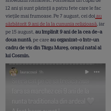
showbizul românesc. Formează un cuplu de
12 ani și sunt părinții a patru fete care le fac
viețile mai frumoase. Pe 7 august, cei doi
au
sărbătorit 9 ani de la la cununia religioasă
, iar
pe 15 august,
au împlinit 9 ani de la cea de-a
doua nuntă
, pe care
au organizat-o într-un
cadru de vis din Târgu Mureș, orașul natal al
lui Cosmin.