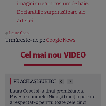
imagini cu ea în costum de baie.
Declarațiile surprinzătoare ale
artistei
Laura Cosoi
Urmărește-ne pe
Google News
Cel mai nou VIDEO
PE ACELAȘI SUBIECT
Laura Cosoi a devenit mamă pentru a
Laur
 care
cincea oară. Prima imagine cu fiica ei,
de z
i
Nina, și povestea numelui ales. „Nu mă
foto