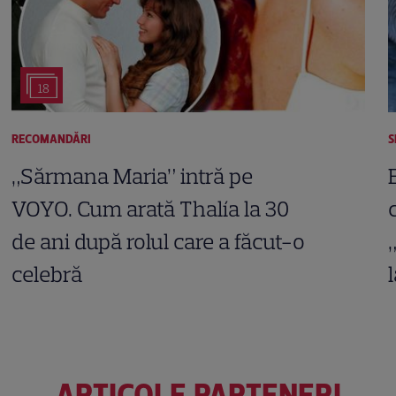
18
RECOMANDĂRI
S
„Sărmana Maria” intră pe
VOYO. Cum arată Thalía la 30
de ani după rolul care a făcut-o
celebră
ARTICOLE PARTENERI