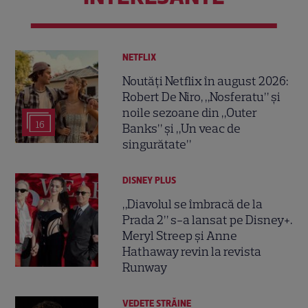
NETFLIX
Noutăți Netflix în august 2026:
Robert De Niro, „Nosferatu” și
noile sezoane din „Outer
16
Banks” și „Un veac de
singurătate”
DISNEY PLUS
„Diavolul se îmbracă de la
Prada 2” s-a lansat pe Disney+.
Meryl Streep și Anne
Hathaway revin la revista
Runway
VEDETE STRĂINE