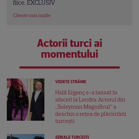
satur să o privesc”
fanil
Citește mai multe
Citeș
Actorii turci ai
momentului
VEDETE STRĂINE
Halit Ergenç s-a lansat în
afaceri la Londra: Actorul din
„Suleyman Magnificul” a
deschis o rețea de plăcintării
turcești
SERIALE TURCEŞTI