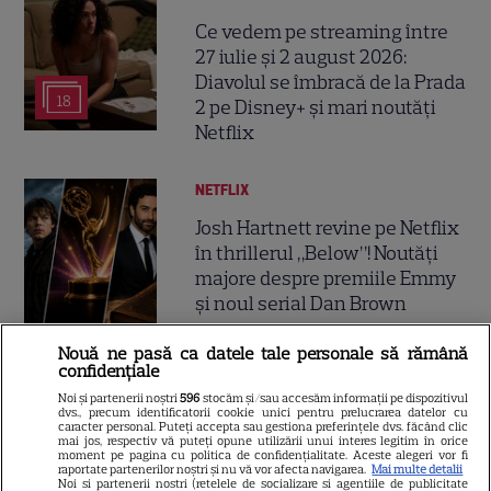
Ce vedem pe streaming între
27 iulie și 2 august 2026:
Diavolul se îmbracă de la Prada
18
2 pe Disney+ și mari noutăți
Netflix
NETFLIX
Josh Hartnett revine pe Netflix
în thrillerul „Below”! Noutăți
majore despre premiile Emmy
și noul serial Dan Brown
Nouă ne pasă ca datele tale personale să rămână
confidențiale
DISNEY PLUS
Noi și partenerii noștri
596
stocăm și/sau accesăm informații pe dispozitivul
Care-i buna și care-i reaua?
dvs., precum identificatorii cookie unici pentru prelucrarea datelor cu
caracter personal. Puteți accepta sau gestiona preferințele dvs. făcând clic
Emmy Rossum revine
mai jos, respectiv vă puteți opune utilizării unui interes legitim în orice
moment pe pagina cu politica de confidențialitate. Aceste alegeri vor fi
spectaculos pe Disney+ în
raportate partenerilor noștri și nu vă vor afecta navigarea.
Mai multe detalii
3
thrillerul psihologic „Furie și
Noi si partenerii nostri (retelele de socializare si agentiile de publicitate