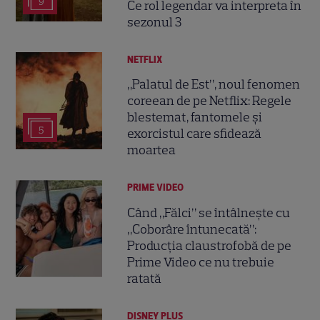
9
Ce rol legendar va interpreta în
sezonul 3
NETFLIX
„Palatul de Est”, noul fenomen
coreean de pe Netflix: Regele
blestemat, fantomele și
5
exorcistul care sfidează
moartea
PRIME VIDEO
Când „Fălci” se întâlnește cu
„Coborâre întunecată”:
Producția claustrofobă de pe
Prime Video ce nu trebuie
ratată
DISNEY PLUS