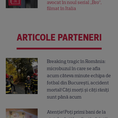
31
avocat în noul serial „Bro”,
filmat în Italia
ARTICOLE PARTENERI
Breaking tragic în România:
microbuzul în care se afla
acum câteva minute echipa de
fotbal din București, accident
mortal! Câți morți și câți răniți
sunt până acum
Atenție! Poți primi bani de la