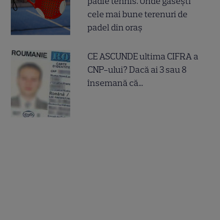
padle tennis. Unde găsești
cele mai bune terenuri de
padel din oraș
CE ASCUNDE ultima CIFRA a
CNP-ului? Dacă ai 3 sau 8
însemană că...