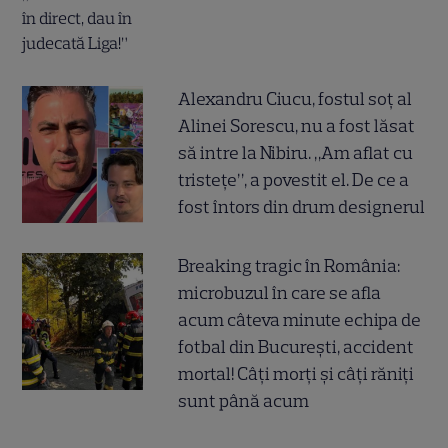
Alexandru Ciucu, fostul soț al
Alinei Sorescu, nu a fost lăsat
să intre la Nibiru. „Am aflat cu
tristețe”, a povestit el. De ce a
fost întors din drum designerul
Breaking tragic în România:
microbuzul în care se afla
acum câteva minute echipa de
fotbal din București, accident
mortal! Câți morți și câți răniți
sunt până acum