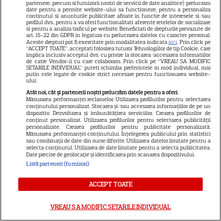
partenere, precum si furnizorii nostri de servicii de date analitice) prelucram
seducție”
date pentru a permite website-ului sa functioneze, pentru a personaliza
continutul si anunturile publicitare afisate in functie de interesele si/sau
profilul dvs., pentru a va oferi functionalitati aferente retelelor de socializare
si pentru a analiza traficul pe website. Beneficiati de drepturile prevazute de
ȘTIRI
art. 15-22 din GDPR in legatura cu prelucrarea datelor cu caracter personal.
Aceste drepturi pot fi exercitate prin modalitatea indicata
aici
. Prin click pe
“ACCEPT TOATE”, acceptati folosirea tuturor Tehnologiilor de tip Cookie, care
25 de ani de la lansarea
implica inclusiv acceptul dvs. cu privire la stocarea/accesarea informatiilor
de catre Vendor-ii cu care colaboram. Prin click pe “VREAU SA MODIFIC
filmului „Stăpânul inelelor:
SETARILE INDIVIDUAL” puteti schimba preferintele in mod individual, mai
Frăția Inelului”! Cum a creat
putin cele legate de cookie strict necesare pentru functionarea website-
ului.
Peter Jackson una dintre cele
Atât noi, cât și partenerii noștri prelucrăm datele pentru a oferi:
mai iubite producții fantasy din
Măsurarea performanței reclamelor. Utilizarea profilurilor pentru selectarea
conținutului personalizat. Stocarea și/sau accesarea informațiilor de pe un
istorie
dispozitiv. Dezvoltarea și îmbunătățirea serviciilor. Crearea profilurilor de
conținut personalizat. Utilizarea profilurilor pentru selectarea publicității
personalizate. Crearea profilurilor pentru publicitate personalizată.
Măsurarea performanței conținutului. Înțelegerea publicului prin statistici
PRIME VIDEO
sau combinații de date din surse diferite. Utilizarea datelor limitate pentru a
selecta conținutul. Utilizarea de date limitate pentru a selecta publicitatea.
Ride or Die pe Prime Video.
Date precise de geolocație și identificarea prin scanarea dispozitivului.
Octavia Spencer și Hannah
Listă parteneri (furnizori)
Waddingham, într-un serial cu
asasini, umor și multă acțiune
ACCEPT TOATE
VREAU SA MODIFIC SETARILE INDIVIDUAL