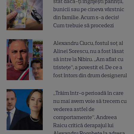
stat dacă-ți îngrijești părinții,
bunicii sau pe cineva vârstnic
din familie. Acum s-a decis!
Cum trebuie să procedezi
Alexandru Ciucu, fostul soț al
Alinei Sorescu, nu a fost lăsat
să intre la Nibiru. „Am aflat cu
tristețe”, a povestit el. De ce a
fost întors din drum designerul
„Trăim într-o perioadă în care
nu mai avem voie să trecem cu
vederea astfel de
comportamente”. Andreea
Raicu critică derapajul lui
Alexandru Rogobete la adresa