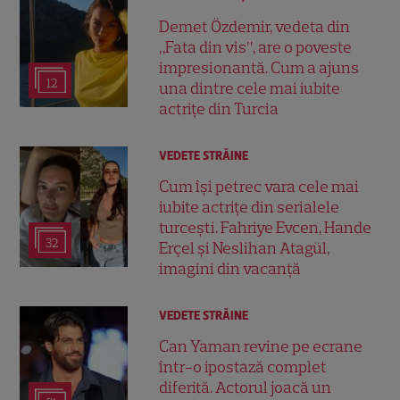
Demet Özdemir, vedeta din
„Fata din vis”, are o poveste
impresionantă. Cum a ajuns
12
una dintre cele mai iubite
actrițe din Turcia
VEDETE STRĂINE
Cum își petrec vara cele mai
iubite actrițe din serialele
turcești. Fahriye Evcen, Hande
32
Erçel și Neslihan Atagül,
imagini din vacanță
VEDETE STRĂINE
Can Yaman revine pe ecrane
într-o ipostază complet
diferită. Actorul joacă un