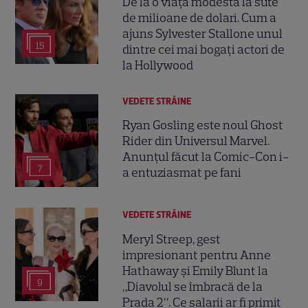
De la o viață modestă la sute
de milioane de dolari. Cum a
ajuns Sylvester Stallone unul
15
dintre cei mai bogați actori de
la Hollywood
VEDETE STRĂINE
Ryan Gosling este noul Ghost
Rider din Universul Marvel.
Anunțul făcut la Comic-Con i-
7
a entuziasmat pe fani
VEDETE STRĂINE
Meryl Streep, gest
impresionant pentru Anne
Hathaway și Emily Blunt la
9
„Diavolul se îmbracă de la
Prada 2”. Ce salarii ar fi primit