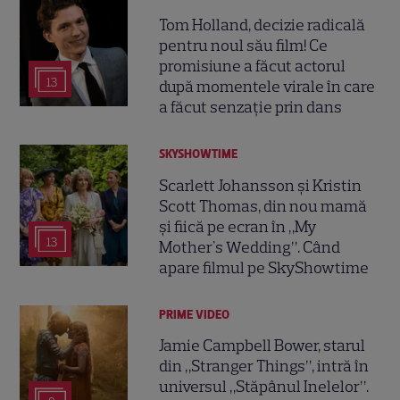
Tom Holland, decizie radicală
pentru noul său film! Ce
promisiune a făcut actorul
13
după momentele virale în care
a făcut senzație prin dans
SKYSHOWTIME
Scarlett Johansson și Kristin
Scott Thomas, din nou mamă
și fiică pe ecran în „My
13
Mother's Wedding”. Când
apare filmul pe SkyShowtime
PRIME VIDEO
Jamie Campbell Bower, starul
din „Stranger Things”, intră în
universul „Stăpânul Inelelor”.