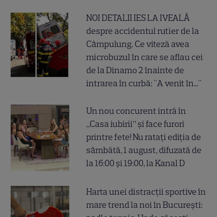
NOI DETALII IES LA IVEALĂ
despre accidentul rutier de la
Câmpulung. Ce viteză avea
microbuzul în care se aflau cei
de la Dinamo 2 înainte de
intrarea în curbă: "A venit în..."
Un nou concurent intră în
„Casa iubirii” și face furori
printre fete! Nu ratați ediția de
sâmbătă, 1 august, difuzată de
la 16:00 și 19:00, la Kanal D
Harta unei distracții sportive în
mare trend la noi în București: