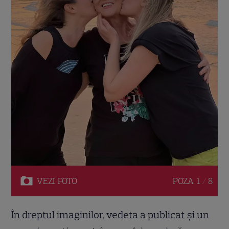
VEZI
FOTO
POZA
1 / 8
În dreptul imaginilor, vedeta a publicat și un