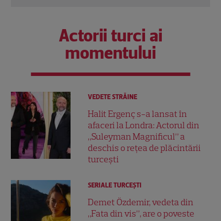
Actorii turci ai
momentului
VEDETE STRĂINE
Halit Ergenç s-a lansat în
afaceri la Londra: Actorul din
„Suleyman Magnificul” a
deschis o rețea de plăcintării
turcești
SERIALE TURCEŞTI
Demet Özdemir, vedeta din
„Fata din vis”, are o poveste