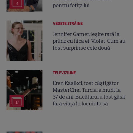
4
pentru fetița lui
VEDETE STRĂINE
Jennifer Garner, ieșire rară la
prânz cu fiica ei, Violet. Cum au
fost surprinse cele două
TELEVIZIUNE
Eren Kasikci, fost câștigător
MasterChef Turcia, a murit la
37 de ani. Bucătarul a fost găsit
17
fără viață în locuința sa