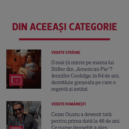
DIN ACEEAȘI CATEGORIE
VEDETE STRĂINE
O mai ții minte pe mama lui
Stifler din „American Pie”?
Jennifer Coolidge, la 64 de ani,
7
dezvăluie greșeala pe care o
regretă și astăzi
VEDETE ROMÂNEŞTI
Cezar Ouatu a devenit tată
pentru prima dată la 46 de ani.
Ce nume deosebit a ales