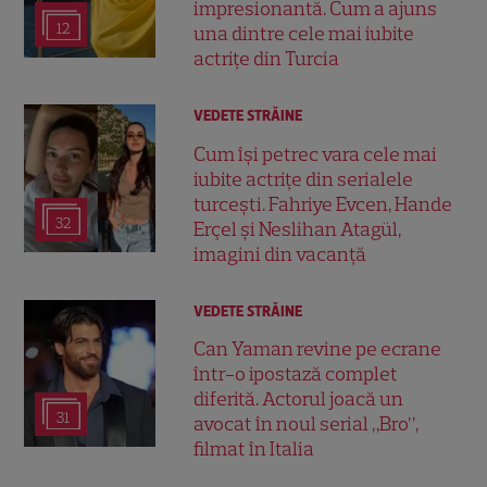
impresionantă. Cum a ajuns
12
una dintre cele mai iubite
actrițe din Turcia
VEDETE STRĂINE
Cum își petrec vara cele mai
iubite actrițe din serialele
turcești. Fahriye Evcen, Hande
32
Erçel și Neslihan Atagül,
imagini din vacanță
VEDETE STRĂINE
Can Yaman revine pe ecrane
într-o ipostază complet
diferită. Actorul joacă un
31
avocat în noul serial „Bro”,
filmat în Italia