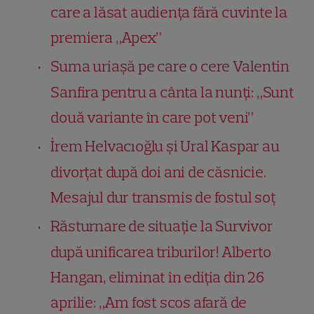
care a lăsat audiența fără cuvinte la
premiera „Apex”
Suma uriașă pe care o cere Valentin
Sanfira pentru a cânta la nunți: „Sunt
două variante în care pot veni”
İrem Helvacıoğlu și Ural Kaspar au
divorțat după doi ani de căsnicie.
Mesajul dur transmis de fostul soț
Răsturnare de situație la Survivor
după unificarea triburilor! Alberto
Hangan, eliminat în ediția din 26
aprilie: „Am fost scos afară de