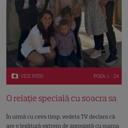
VEZI
FOTO
POZA
1 / 24
O relație specială cu soacra sa
În urmă cu ceva timp, vedeta TV declara că
are o legătură extrem de apropiată cu mama