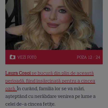
VEZI
FOTO
POZA
12 / 24
Laura Cosoi
se bucură din plin de această
perioadă, fiind însărcinată pentru a cincea
oară.
În curând, familia lor se va mări,
așteptând cu nerăbdare venirea pe lume a
celei de-a cincea fetițe.