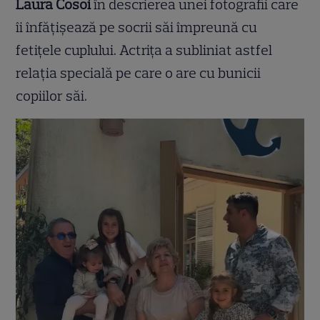
Laura Cosoi
în descrierea unei fotografii care
îi înfățișează pe socrii săi împreună cu
fetițele cuplului. Actrița a subliniat astfel
relația specială pe care o are cu bunicii
copiilor săi.