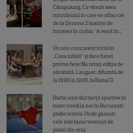
Câmpulung. Ce viteză avea
microbuzul în care se aflau cei
de la Dinamo 2 înainte de
intrarea în curbă: "A venit în..."
Un nou concurent intră în
„Casa iubirii” și face furori
printre fete! Nu ratați ediția de
sâmbătă, 1 august, difuzată de
la 16:00 și 19:00, la Kanal D
Harta unei distracții sportive în
mare trend la noi în București:
padle tennis. Unde găsești
cele mai bune terenuri de
padel din oraș