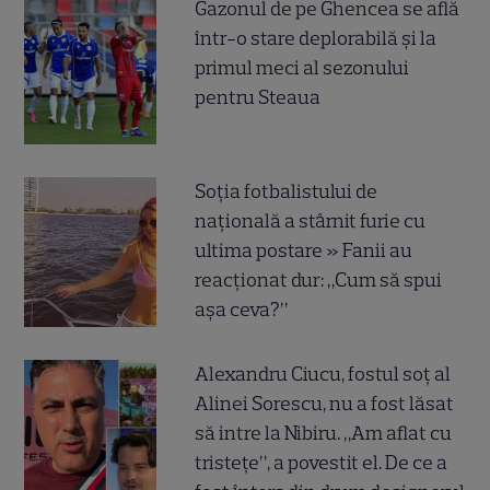
Gazonul de pe Ghencea se află
într-o stare deplorabilă și la
primul meci al sezonului
pentru Steaua
Soția fotbalistului de
națională a stârnit furie cu
ultima postare » Fanii au
reacționat dur: „Cum să spui
așa ceva?”
Alexandru Ciucu, fostul soț al
Alinei Sorescu, nu a fost lăsat
să intre la Nibiru. „Am aflat cu
tristețe”, a povestit el. De ce a