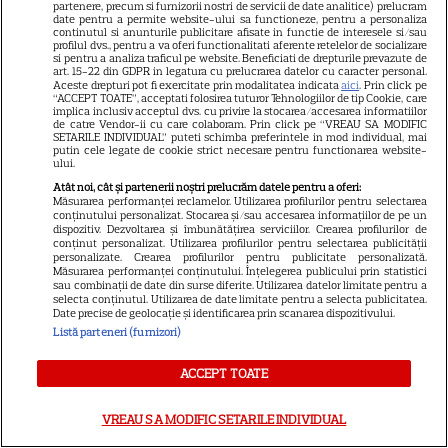
partenere, precum si furnizorii nostri de servicii de date analitice) prelucram
date pentru a permite website-ului sa functioneze, pentru a personaliza
Noutăți Netflix în august 2026:
continutul si anunturile publicitare afisate in functie de interesele si/sau
profilul dvs., pentru a va oferi functionalitati aferente retelelor de socializare
Robert De Niro, „Nosferatu” și
si pentru a analiza traficul pe website. Beneficiati de drepturile prevazute de
art. 15-22 din GDPR in legatura cu prelucrarea datelor cu caracter personal.
noile sezoane din „Outer
Aceste drepturi pot fi exercitate prin modalitatea indicata
aici
. Prin click pe
16
Banks” și „Un veac de
“ACCEPT TOATE”, acceptati folosirea tuturor Tehnologiilor de tip Cookie, care
implica inclusiv acceptul dvs. cu privire la stocarea/accesarea informatiilor
singurătate”
de catre Vendor-ii cu care colaboram. Prin click pe “VREAU SA MODIFIC
SETARILE INDIVIDUAL” puteti schimba preferintele in mod individual, mai
putin cele legate de cookie strict necesare pentru functionarea website-
ului.
VEDETE STRĂINE
Atât noi, cât și partenerii noștri prelucrăm datele pentru a oferi:
Măsurarea performanței reclamelor. Utilizarea profilurilor pentru selectarea
Sean Astin din „Stăpânul
conținutului personalizat. Stocarea și/sau accesarea informațiilor de pe un
Inelelor” a fost nevoit să își
dispozitiv. Dezvoltarea și îmbunătățirea serviciilor. Crearea profilurilor de
conținut personalizat. Utilizarea profilurilor pentru selectarea publicității
vândă casa din cauza
personalizate. Crearea profilurilor pentru publicitate personalizată.
Măsurarea performanței conținutului. Înțelegerea publicului prin statistici
14
salariului mic: Câți bani a
sau combinații de date din surse diferite. Utilizarea datelor limitate pentru a
primit de fapt
selecta conținutul. Utilizarea de date limitate pentru a selecta publicitatea.
Date precise de geolocație și identificarea prin scanarea dispozitivului.
Listă parteneri (furnizori)
VEDETE STRĂINE
ACCEPT TOATE
Elon Musk, atac la adresa
regizorului premiat cu Oscar
VREAU SA MODIFIC SETARILE INDIVIDUAL
care a realizat documentarul