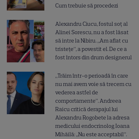
Cum trebuie să procedezi
Alexandru Ciucu, fostul soț al
Alinei Sorescu, nu a fost lăsat
să intre la Nibiru. „Am aflat cu
tristețe”, a povestit el. De ce a
fost întors din drum designerul
„Trăim într-o perioadă în care
nu mai avem voie să trecem cu
vederea astfel de
comportamente”. Andreea
Raicu critică derapajul lui
Alexandru Rogobete la adresa
medicului endocrinolog Ioana
Mihăilă: „Nu este acceptabil”.