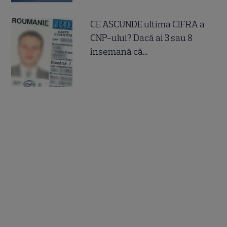
CE ASCUNDE ultima CIFRA a
CNP-ului? Dacă ai 3 sau 8
însemană că...