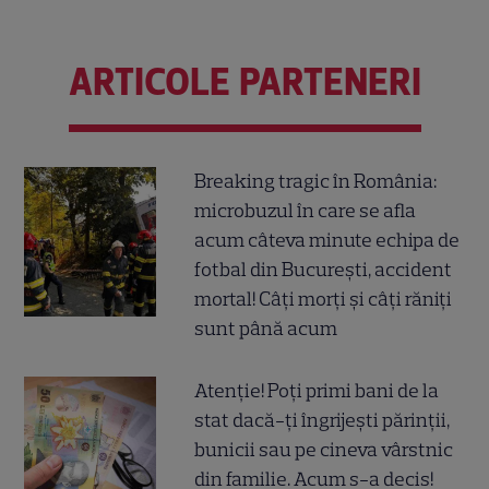
ARTICOLE PARTENERI
Breaking tragic în România:
microbuzul în care se afla
acum câteva minute echipa de
fotbal din București, accident
mortal! Câți morți și câți răniți
sunt până acum
Atenție! Poți primi bani de la
stat dacă-ți îngrijești părinții,
bunicii sau pe cineva vârstnic
din familie. Acum s-a decis!