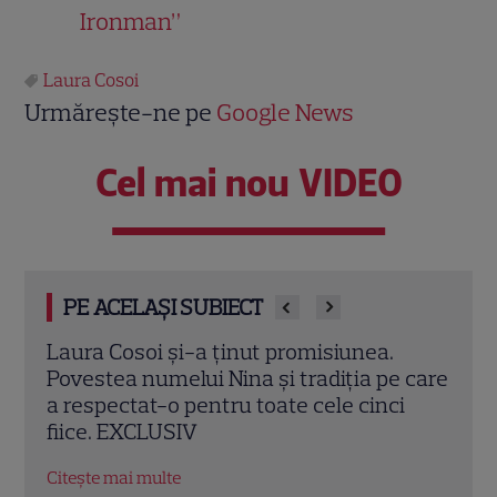
Ironman”
Laura Cosoi
Urmărește-ne pe
Google News
Cel mai nou VIDEO
PE ACELAȘI SUBIECT
Laura Cosoi a devenit mamă pentru a
Laur
 care
cincea oară. Prima imagine cu fiica ei,
de z
i
Nina, și povestea numelui ales. „Nu mă
foto
satur să o privesc”
fanil
Citește mai multe
Citeș