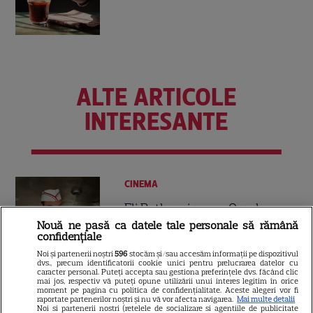
ALTE ARTICOLE
INTERESANTE
CINEMA
Eli Roth revine cu „Omul cu
înghețata mortală”. Filmul
Nouă ne pasă ca datele tale personale să rămână
confidențiale
horror în care copiii devin
5
Noi și partenerii noștri
596
stocăm și/sau accesăm informații pe dispozitivul
criminali după ce mănâncă
dvs., precum identificatorii cookie unici pentru prelucrarea datelor cu
înghețată
caracter personal. Puteți accepta sau gestiona preferințele dvs. făcând clic
mai jos, respectiv vă puteți opune utilizării unui interes legitim în orice
moment pe pagina cu politica de confidențialitate. Aceste alegeri vor fi
raportate partenerilor noștri și nu vă vor afecta navigarea.
Mai multe detalii
Noi si partenerii nostri (retelele de socializare si agentiile de publicitate
NETFLIX