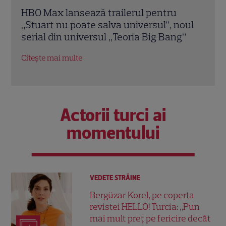
Larry David revine la HBO într-un proiect
Drag
oul
istoric cu Barack și Michelle Obama!
revi
”
Când începe serialul „Viața, Larry și
epis
căutarea nefericirii”
Citeș
Citește mai multe
Actorii turci ai
momentului
VEDETE STRĂINE
Bergüzar Korel, pe coperta
revistei HELLO! Turcia: „Pun
mai mult preț pe fericire decât