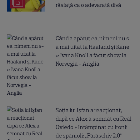
13
răsfață ca o adevarată divă
Când a apărut ea, nimeni nu s-
a mai uitat la Haaland și Kane
» Ivana Knoll a făcut show la
Norvegia - Anglia
Soția lui Ișfan a reacționat,
după ce Alex a semnat cu Real
Oviedo + întâmpinat cu ironii
de spanioli: „Paraschiv 2.0”