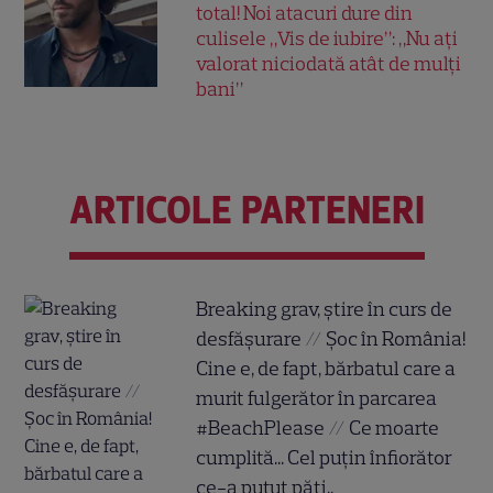
total! Noi atacuri dure din
culisele „Vis de iubire”: „Nu ați
valorat niciodată atât de mulți
bani”
ARTICOLE PARTENERI
Breaking grav, știre în curs de
desfășurare // Șoc în România!
Cine e, de fapt, bărbatul care a
murit fulgerător în parcarea
#BeachPlease // Ce moarte
cumplită... Cel puțin înfiorător
ce-a putut păți..