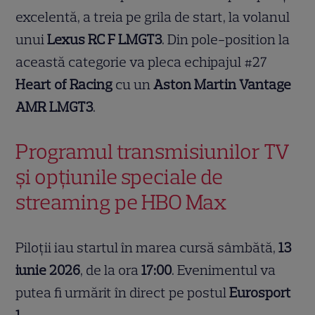
excelentă, a treia pe grila de start, la volanul
unui
Lexus RC F LMGT3
. Din pole-position la
această categorie va pleca echipajul #27
Heart of Racing
cu un
Aston Martin Vantage
AMR LMGT3
.
Programul transmisiunilor TV
și opțiunile speciale de
streaming pe HBO Max
Piloții iau startul în marea cursă sâmbătă,
13
iunie 2026
, de la ora
17:00
. Evenimentul va
putea fi urmărit în direct pe postul
Eurosport
1
.