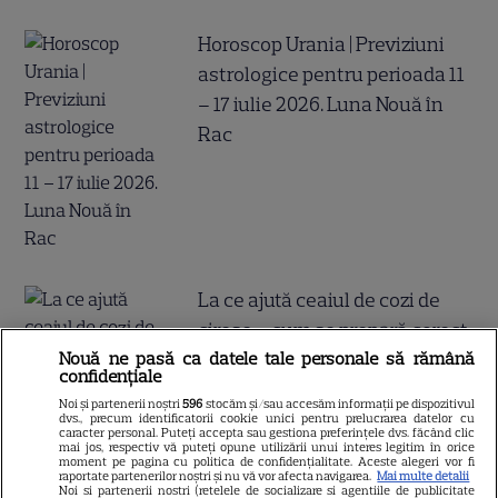
Horoscop Urania | Previziuni
astrologice pentru perioada 11
– 17 iulie 2026. Luna Nouă în
Rac
La ce ajută ceaiul de cozi de
cireșe – cum se prepară corect
Nouă ne pasă ca datele tale personale să rămână
confidențiale
Noi și partenerii noștri
596
stocăm și/sau accesăm informații pe dispozitivul
dvs., precum identificatorii cookie unici pentru prelucrarea datelor cu
caracter personal. Puteți accepta sau gestiona preferințele dvs. făcând clic
Ce înseamnă simbolurile de pe
mai jos, respectiv vă puteți opune utilizării unui interes legitim în orice
moment pe pagina cu politica de confidențialitate. Aceste alegeri vor fi
etichetele hainelor
raportate partenerilor noștri și nu vă vor afecta navigarea.
Mai multe detalii
Noi si partenerii nostri (retelele de socializare si agentiile de publicitate