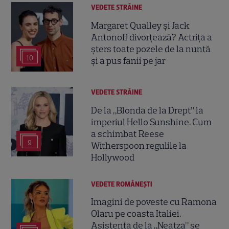
VEDETE STRĂINE
Margaret Qualley și Jack
Antonoff divorțează? Actrița a
șters toate pozele de la nuntă
10
și a pus fanii pe jar
VEDETE STRĂINE
De la „Blonda de la Drept” la
imperiul Hello Sunshine. Cum
a schimbat Reese
9
Witherspoon regulile la
Hollywood
VEDETE ROMÂNEŞTI
Imagini de poveste cu Ramona
Olaru pe coasta Italiei.
Asistenta de la „Neatza” se