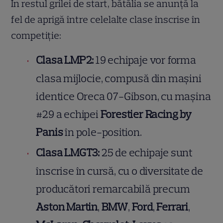
În restul grilei de start, bătălia se anunță la
fel de aprigă între celelalte clase înscrise în
competiție:
Clasa LMP2:
19 echipaje vor forma
clasa mijlocie, compusă din mașini
identice Oreca 07-Gibson, cu mașina
#29 a echipei
Forestier Racing by
Panis
în pole-position.
Clasa LMGT3:
25 de echipaje sunt
înscrise în cursă, cu o diversitate de
producători remarcabilă precum
Aston Martin
,
BMW
,
Ford
,
Ferrari
,