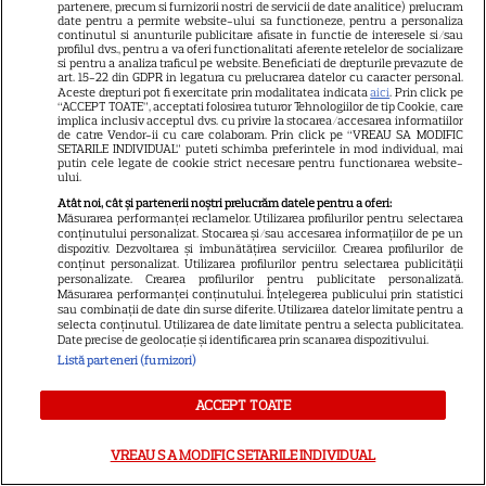
partenere, precum si furnizorii nostri de servicii de date analitice) prelucram
date pentru a permite website-ului sa functioneze, pentru a personaliza
continutul si anunturile publicitare afisate in functie de interesele si/sau
profilul dvs., pentru a va oferi functionalitati aferente retelelor de socializare
si pentru a analiza traficul pe website. Beneficiati de drepturile prevazute de
art. 15-22 din GDPR in legatura cu prelucrarea datelor cu caracter personal.
Tragerile Speciale Loto 6/49
Aceste drepturi pot fi exercitate prin modalitatea indicata
aici
. Prin click pe
“ACCEPT TOATE”, acceptati folosirea tuturor Tehnologiilor de tip Cookie, care
ale Verii din 12 iulie
implica inclusiv acceptul dvs. cu privire la stocarea/accesarea informatiilor
de catre Vendor-ii cu care colaboram. Prin click pe “VREAU SA MODIFIC
2026. Report de peste 7,59
SETARILE INDIVIDUAL” puteti schimba preferintele in mod individual, mai
putin cele legate de cookie strict necesare pentru functionarea website-
milioane de euro la 6/49,
ului.
categoria I
Atât noi, cât și partenerii noștri prelucrăm datele pentru a oferi:
Măsurarea performanței reclamelor. Utilizarea profilurilor pentru selectarea
conținutului personalizat. Stocarea și/sau accesarea informațiilor de pe un
dispozitiv. Dezvoltarea și îmbunătățirea serviciilor. Crearea profilurilor de
conținut personalizat. Utilizarea profilurilor pentru selectarea publicității
personalizate. Crearea profilurilor pentru publicitate personalizată.
Măsurarea performanței conținutului. Înțelegerea publicului prin statistici
sau combinații de date din surse diferite. Utilizarea datelor limitate pentru a
selecta conținutul. Utilizarea de date limitate pentru a selecta publicitatea.
Date precise de geolocație și identificarea prin scanarea dispozitivului.
Listă parteneri (furnizori)
ALTE ARTICOLE
ACCEPT TOATE
INTERESANTE
VREAU SA MODIFIC SETARILE INDIVIDUAL