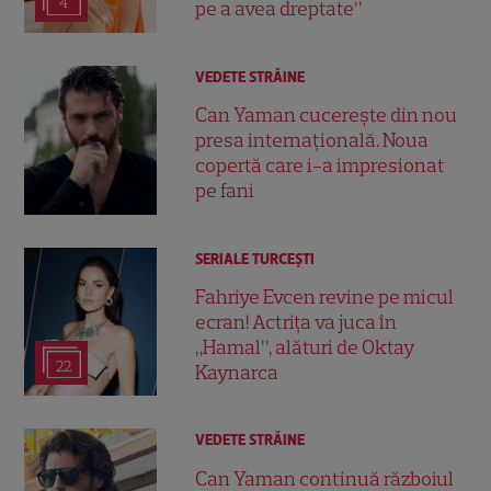
4
pe a avea dreptate”
VEDETE STRĂINE
Can Yaman cucerește din nou
presa internațională. Noua
copertă care i-a impresionat
pe fani
SERIALE TURCEŞTI
Fahriye Evcen revine pe micul
ecran! Actrița va juca în
„Hamal”, alături de Oktay
22
Kaynarca
VEDETE STRĂINE
Can Yaman continuă războiul