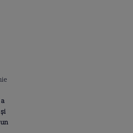
hie
 a
 și
r un