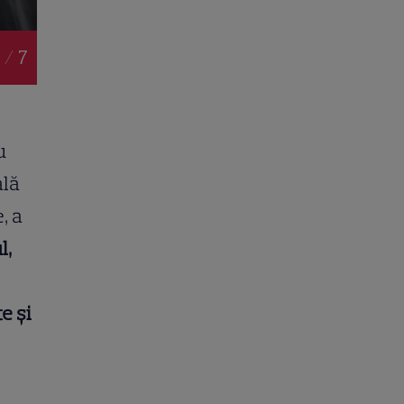
 / 7
u
ală
, a
l,
e și