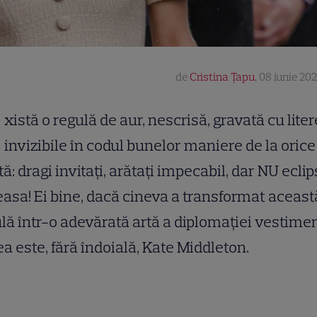
de
Cristina Țapu
,
08 iunie 202
xistă o regulă de aur, nescrisă, gravată cu liter
invizibile în codul bunelor maniere de la orice
ă: dragi invitați, arătați impecabil, dar NU eclip
asa! Ei bine, dacă cineva a transformat aceast
lă într-o adevărată artă a diplomației vestime
a este, fără îndoială, Kate Middleton.