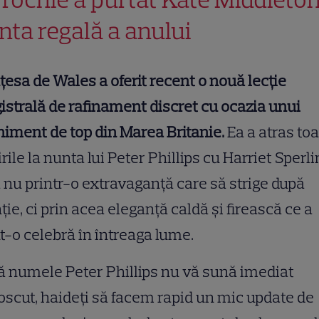
nta regală a anului
țesa de Wales a oferit recent o nouă lecție
strală de rafinament discret cu ocazia unui
iment de top din Marea Britanie.
Ea a atras to
irile la nunta lui Peter Phillips cu Harriet Sperli
 nu printr-o extravaganță care să strige după
ție, ci prin acea eleganță caldă și firească ce a
t-o celebră în întreaga lume.
 numele Peter Phillips nu vă sună imediat
scut, haideți să facem rapid un mic update de