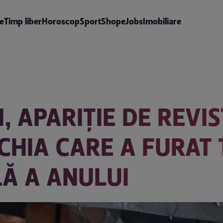
te
Timp liber
Horoscop
Sport
Shop
eJobs
Imobiliare
, APARIȚIE DE REVI
CHIA CARE A FURAT 
Ă A ANULUI