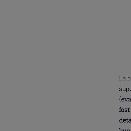
La b
sup
(eva
fost
deta
bun-