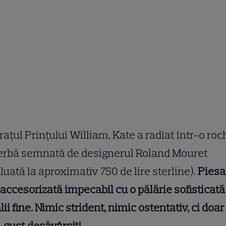
rațul Prințului William, Kate a radiat într-o roc
erbă semnată de designerul Roland Mouret
luată la aproximativ 750 de lire sterline).
Piesa
 accesorizată impecabil cu o pălărie sofisticată
lii fine. Nimic strident, nimic ostentativ, ci doa
gust desăvârșit!