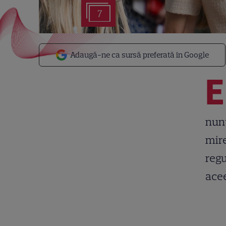
7
Adaugă-ne ca sursă preferată în Google
E
nunt
mire
regu
acee