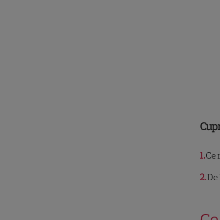
Cup
1
Ce r
2
De 
Ce