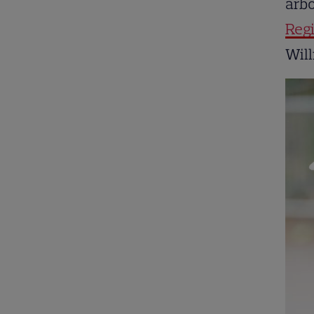
arbo
Regi
Will