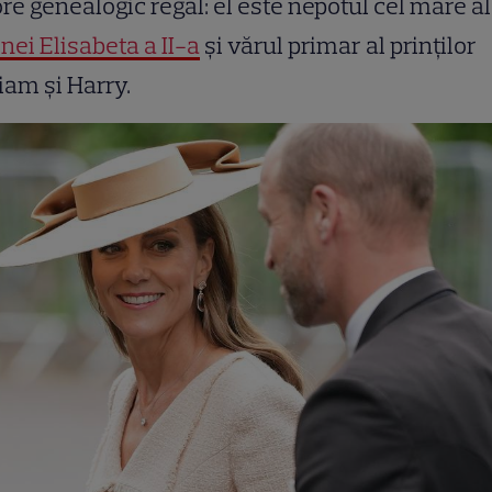
re genealogic regal: el este nepotul cel mare al
nei Elisabeta a II-a
și vărul primar al prinților
iam și Harry.