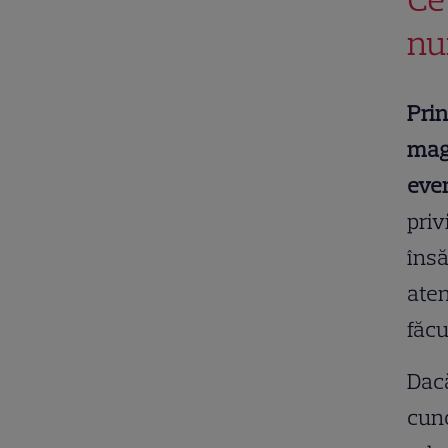
nu
Prin
magi
even
priv
însă
aten
făcu
Dacă
cuno