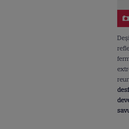
Deși
refl
ferm
extr
reun
desf
deve
savu