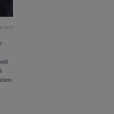
6, 10:00
e
sați
ă
ntare,