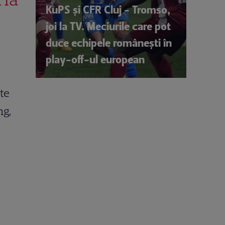
KuPS și CFR Cluj - Tromso,
joi la TV. Meciurile care pot
duce echipele românești în
play-off-ul european
ate
ng,