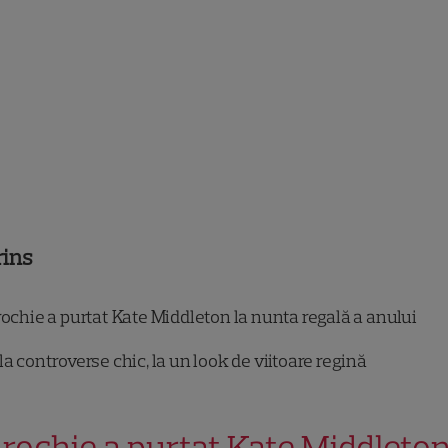
rins
ochie a purtat Kate Middleton la nunta regală a anului
la controverse chic, la un look de viitoare regină
 rochie a purtat Kate Middleton