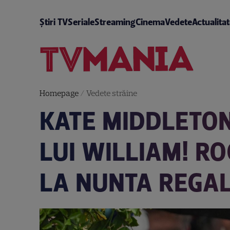
Știri TV
Seriale
Streaming
Cinema
Vedete
Actualita
Homepage
/
Vedete străine
KATE MIDDLETON
LUI WILLIAM! RO
LA NUNTA REGAL