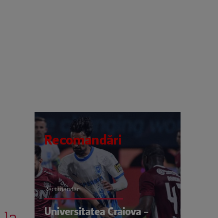
Recomandări
Recomandări
Universitatea Craiova -
 la