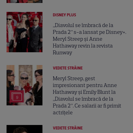
DISNEY PLUS
„Diavolul se îmbracă de la
Prada 2” s-a lansat pe Disney+.
Meryl Streep și Anne
Hathaway revin la revista
Runway
VEDETE STRĂINE
Meryl Streep, gest
impresionant pentru Anne
Hathaway și Emily Blunt la
9
„Diavolul se îmbracă de la
Prada 2”. Ce salarii ar fi primit
actrițele
VEDETE STRĂINE