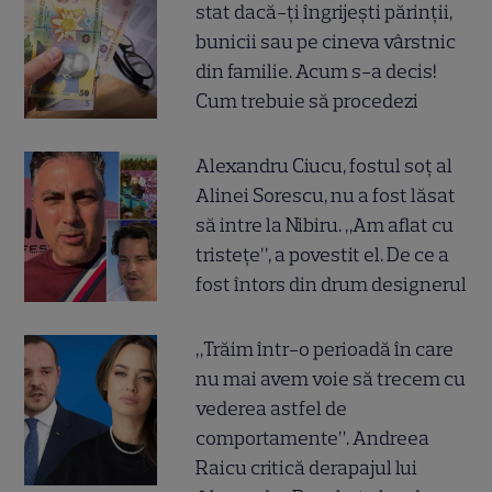
stat dacă-ți îngrijești părinții,
bunicii sau pe cineva vârstnic
din familie. Acum s-a decis!
Cum trebuie să procedezi
Alexandru Ciucu, fostul soț al
Alinei Sorescu, nu a fost lăsat
să intre la Nibiru. „Am aflat cu
tristețe”, a povestit el. De ce a
fost întors din drum designerul
„Trăim într-o perioadă în care
nu mai avem voie să trecem cu
vederea astfel de
comportamente”. Andreea
Raicu critică derapajul lui