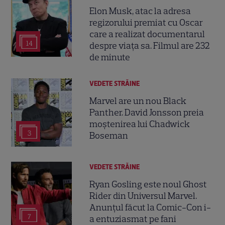
Elon Musk, atac la adresa
regizorului premiat cu Oscar
care a realizat documentarul
14
despre viața sa. Filmul are 232
de minute
VEDETE STRĂINE
Marvel are un nou Black
Panther. David Jonsson preia
moștenirea lui Chadwick
3
Boseman
VEDETE STRĂINE
Ryan Gosling este noul Ghost
Rider din Universul Marvel.
Anunțul făcut la Comic-Con i-
7
a entuziasmat pe fani