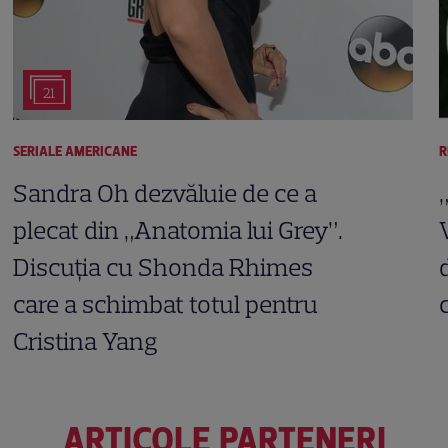
21
SERIALE AMERICANE
R
Sandra Oh dezvăluie de ce a
plecat din „Anatomia lui Grey”.
Discuția cu Shonda Rhimes
care a schimbat totul pentru
Cristina Yang
ARTICOLE PARTENERI