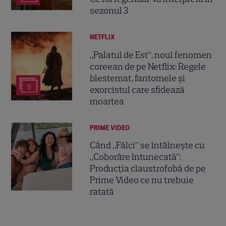
sezonul 3
NETFLIX
„Palatul de Est”, noul fenomen
coreean de pe Netflix: Regele
blestemat, fantomele și
5
exorcistul care sfidează
moartea
PRIME VIDEO
Când „Fălci” se întâlnește cu
„Coborâre întunecată”:
Producția claustrofobă de pe
Prime Video ce nu trebuie
ratată