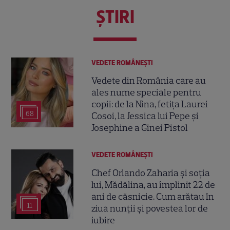
ŞTIRI
VEDETE ROMÂNEŞTI
Vedete din România care au
ales nume speciale pentru
copii: de la Nina, fetița Laurei
68
Cosoi, la Jessica lui Pepe și
Josephine a Ginei Pistol
VEDETE ROMÂNEŞTI
Chef Orlando Zaharia și soția
lui, Mădălina, au împlinit 22 de
ani de căsnicie. Cum arătau în
11
ziua nunții și povestea lor de
iubire