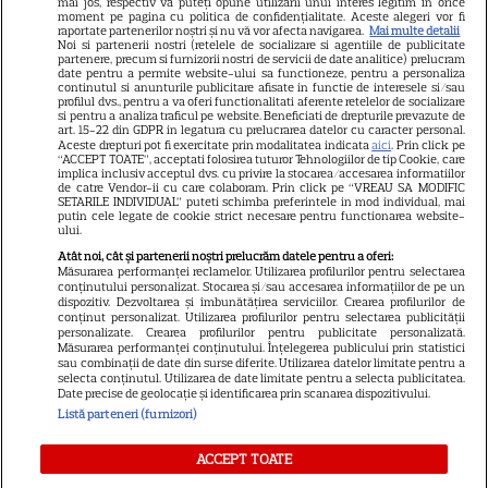
mai jos, respectiv vă puteți opune utilizării unui interes legitim în orice
Știri mondene
moment pe pagina cu politica de confidențialitate. Aceste alegeri vor fi
raportate partenerilor noștri și nu vă vor afecta navigarea.
Mai multe detalii
Noi si partenerii nostri (retelele de socializare si agentiile de publicitate
Avantaje
partenere, precum si furnizorii nostri de servicii de date analitice) prelucram
date pentru a permite website-ului sa functioneze, pentru a personaliza
Elle
continutul si anunturile publicitare afisate in functie de interesele si/sau
profilul dvs., pentru a va oferi functionalitati aferente retelelor de socializare
Unica
si pentru a analiza traficul pe website. Beneficiati de drepturile prevazute de
art. 15-22 din GDPR in legatura cu prelucrarea datelor cu caracter personal.
Retete practice
Aceste drepturi pot fi exercitate prin modalitatea indicata
aici
. Prin click pe
“ACCEPT TOATE”, acceptati folosirea tuturor Tehnologiilor de tip Cookie, care
implica inclusiv acceptul dvs. cu privire la stocarea/accesarea informatiilor
de catre Vendor-ii cu care colaboram. Prin click pe “VREAU SA MODIFIC
SETARILE INDIVIDUAL” puteti schimba preferintele in mod individual, mai
URMĂREȘTE-NE PE
putin cele legate de cookie strict necesare pentru functionarea website-
ului.
Atât noi, cât și partenerii noștri prelucrăm datele pentru a oferi:
Măsurarea performanței reclamelor. Utilizarea profilurilor pentru selectarea
conținutului personalizat. Stocarea și/sau accesarea informațiilor de pe un
dispozitiv. Dezvoltarea și îmbunătățirea serviciilor. Crearea profilurilor de
conținut personalizat. Utilizarea profilurilor pentru selectarea publicității
Copyright
2026
Ringier Romania – Toate Drepturile rezervate
personalizate. Crearea profilurilor pentru publicitate personalizată.
Măsurarea performanței conținutului. Înțelegerea publicului prin statistici
sau combinații de date din surse diferite. Utilizarea datelor limitate pentru a
selecta conținutul. Utilizarea de date limitate pentru a selecta publicitatea.
Date precise de geolocație și identificarea prin scanarea dispozitivului.
Listă parteneri (furnizori)
Pariază responsabil! Decizia ONJN nr. 821/25.09.2025.
Jocurile de noroc sunt interzise minorilor.
ACCEPT TOATE