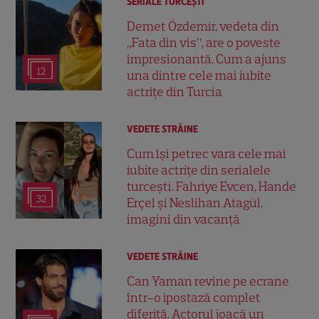
SERIALE TURCEŞTI
Demet Özdemir, vedeta din
„Fata din vis”, are o poveste
impresionantă. Cum a ajuns
12
una dintre cele mai iubite
actrițe din Turcia
VEDETE STRĂINE
Cum își petrec vara cele mai
iubite actrițe din serialele
turcești. Fahriye Evcen, Hande
32
Erçel și Neslihan Atagül,
imagini din vacanță
VEDETE STRĂINE
Can Yaman revine pe ecrane
într-o ipostază complet
diferită. Actorul joacă un