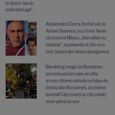
Alexandru Ciucu, fostul soț al
Alinei Sorescu, nu a fost lăsat
să intre la Nibiru. „Am aflat cu
tristețe”, a povestit el. De ce a
fost întors din drum designerul
Breaking tragic în România:
microbuzul în care se afla
acum câteva minute echipa de
fotbal din București, accident
mortal! Câți morți și câți răniți
sunt până acum