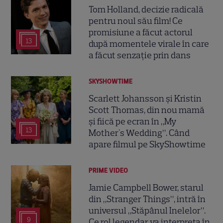
Tom Holland, decizie radicală
pentru noul său film! Ce
promisiune a făcut actorul
13
după momentele virale în care
a făcut senzație prin dans
SKYSHOWTIME
Scarlett Johansson și Kristin
Scott Thomas, din nou mamă
și fiică pe ecran în „My
13
Mother's Wedding”. Când
apare filmul pe SkyShowtime
PRIME VIDEO
Jamie Campbell Bower, starul
din „Stranger Things”, intră în
universul „Stăpânul Inelelor”.
9
Ce rol legendar va interpreta în