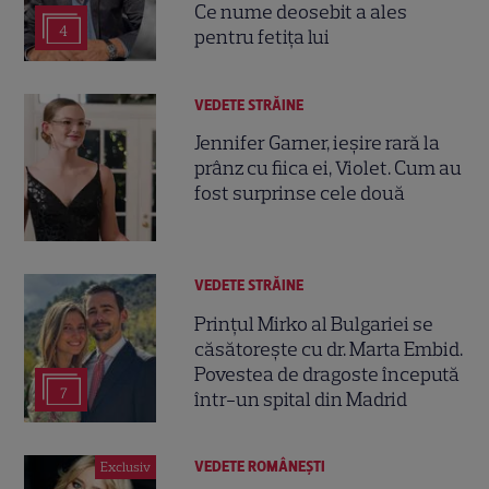
Ce nume deosebit a ales
4
pentru fetița lui
VEDETE STRĂINE
Jennifer Garner, ieșire rară la
prânz cu fiica ei, Violet. Cum au
fost surprinse cele două
VEDETE STRĂINE
Prințul Mirko al Bulgariei se
căsătorește cu dr. Marta Embid.
Povestea de dragoste începută
7
într-un spital din Madrid
VEDETE ROMÂNEŞTI
Exclusiv