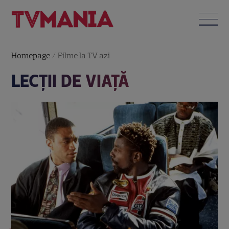
Homepage
/
Filme la TV azi
LECŢII DE VIAŢĂ