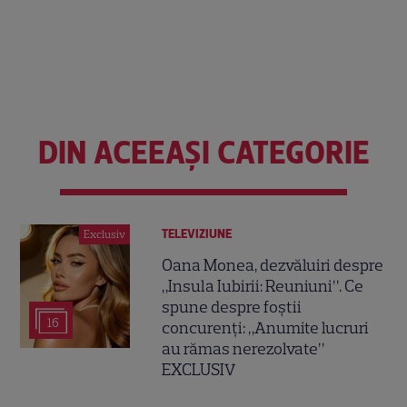
DIN ACEEAȘI CATEGORIE
TELEVIZIUNE
Exclusiv
Oana Monea, dezvăluiri despre
„Insula Iubirii: Reuniuni”. Ce
spune despre foștii
16
concurenți: „Anumite lucruri
au rămas nerezolvate”
EXCLUSIV