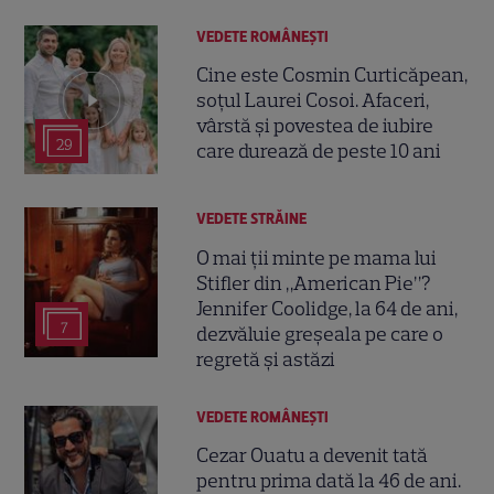
VEDETE ROMÂNEŞTI
Cine este Cosmin Curticăpean,
soțul Laurei Cosoi. Afaceri,
vârstă și povestea de iubire
29
care durează de peste 10 ani
VEDETE STRĂINE
O mai ții minte pe mama lui
Stifler din „American Pie”?
Jennifer Coolidge, la 64 de ani,
7
dezvăluie greșeala pe care o
regretă și astăzi
VEDETE ROMÂNEŞTI
Cezar Ouatu a devenit tată
pentru prima dată la 46 de ani.