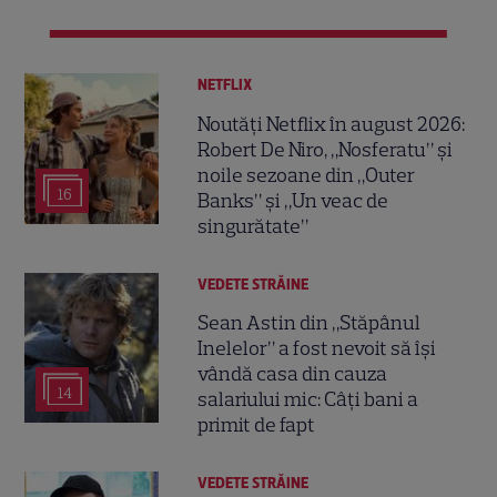
NETFLIX
Noutăți Netflix în august 2026:
Robert De Niro, „Nosferatu” și
noile sezoane din „Outer
16
Banks” și „Un veac de
singurătate”
VEDETE STRĂINE
Sean Astin din „Stăpânul
Inelelor” a fost nevoit să își
vândă casa din cauza
14
salariului mic: Câți bani a
primit de fapt
VEDETE STRĂINE