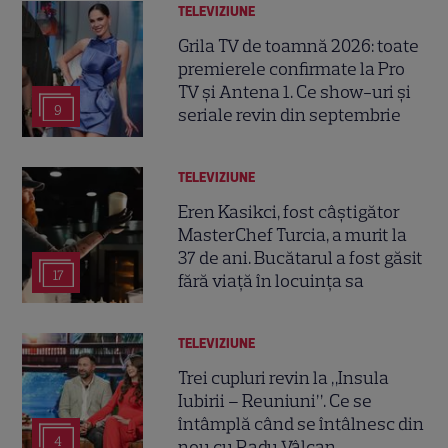
TELEVIZIUNE
Grila TV de toamnă 2026: toate
premierele confirmate la Pro
TV și Antena 1. Ce show-uri și
9
seriale revin din septembrie
TELEVIZIUNE
Eren Kasikci, fost câștigător
MasterChef Turcia, a murit la
37 de ani. Bucătarul a fost găsit
17
fără viață în locuința sa
TELEVIZIUNE
Trei cupluri revin la „Insula
Iubirii – Reuniuni”. Ce se
întâmplă când se întâlnesc din
4
nou cu Radu Vâlcan