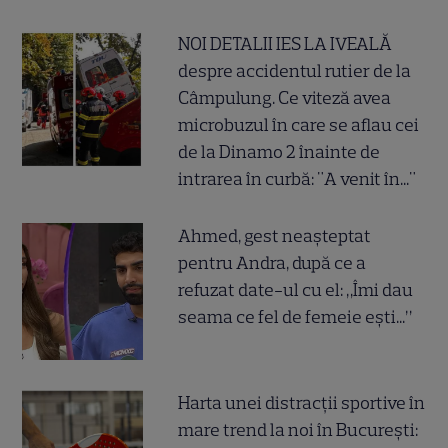
NOI DETALII IES LA IVEALĂ
despre accidentul rutier de la
Câmpulung. Ce viteză avea
microbuzul în care se aflau cei
de la Dinamo 2 înainte de
intrarea în curbă: "A venit în..."
Ahmed, gest neașteptat
pentru Andra, după ce a
refuzat date-ul cu el: „Îmi dau
seama ce fel de femeie ești...”
Harta unei distracții sportive în
mare trend la noi în București: