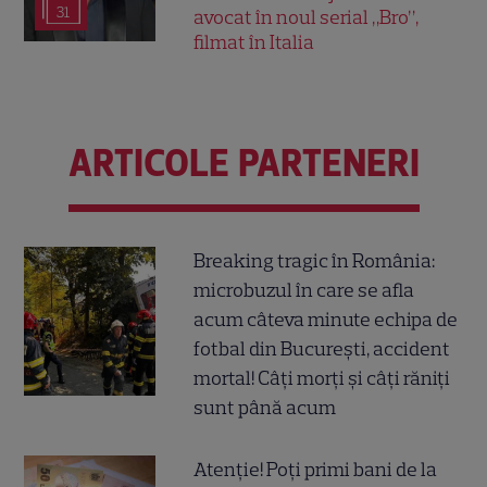
31
avocat în noul serial „Bro”,
filmat în Italia
ARTICOLE PARTENERI
Breaking tragic în România:
microbuzul în care se afla
acum câteva minute echipa de
fotbal din București, accident
mortal! Câți morți și câți răniți
sunt până acum
Atenție! Poți primi bani de la