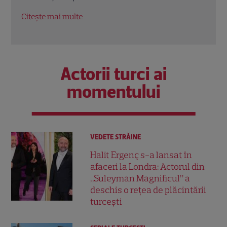
Citește mai multe
Citeș
Actorii turci ai
momentului
VEDETE STRĂINE
Halit Ergenç s-a lansat în
afaceri la Londra: Actorul din
„Suleyman Magnificul” a
deschis o rețea de plăcintării
turcești