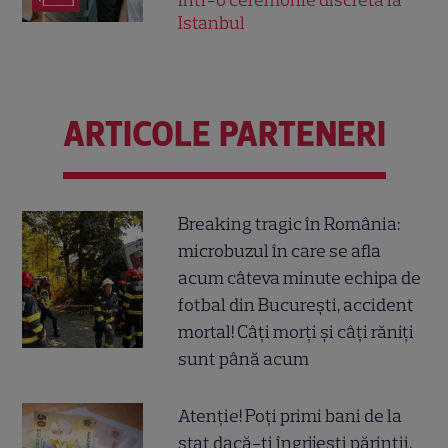
într-o ceremonie discretă la
Istanbul
ARTICOLE PARTENERI
Breaking tragic în România:
microbuzul în care se afla
acum câteva minute echipa de
fotbal din București, accident
mortal! Câți morți și câți răniți
sunt până acum
Atenție! Poți primi bani de la
stat dacă-ți îngrijești părinții,