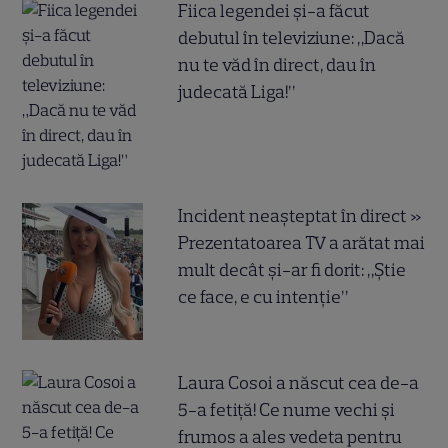
Fiica legendei și-a făcut
debutul în televiziune: „Dacă
nu te văd în direct, dau în
judecată Liga!”
Incident neașteptat în direct »
Prezentatoarea TV a arătat mai
mult decât și-ar fi dorit: „Știe
ce face, e cu intenție”
Laura Cosoi a născut cea de-a
5-a fetiță! Ce nume vechi și
frumos a ales vedeta pentru