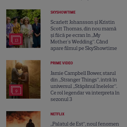
SKYSHOWTIME
Scarlett Johansson și Kristin
Scott Thomas, din nou mamă
și fiică pe ecran în „My
13
Mother's Wedding”. Când
apare filmul pe SkyShowtime
PRIME VIDEO
Jamie Campbell Bower, starul
din „Stranger Things”, intră în
universul „Stăpânul Inelelor”.
9
Ce rol legendar va interpreta în
sezonul 3
NETFLIX
„Palatul de Est”, noul fenomen