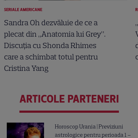
SERIALE AMERICANE
R
Sandra Oh dezvăluie de ce a
plecat din „Anatomia lui Grey”.
Discuția cu Shonda Rhimes
care a schimbat totul pentru
Cristina Yang
ARTICOLE PARTENERI
Horoscop Urania | Previziuni
astrologice pentru perioada 1 –