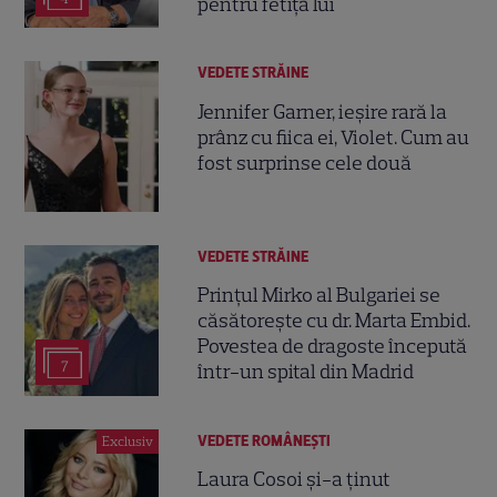
pentru fetița lui
VEDETE STRĂINE
Jennifer Garner, ieșire rară la
prânz cu fiica ei, Violet. Cum au
fost surprinse cele două
VEDETE STRĂINE
Prințul Mirko al Bulgariei se
căsătorește cu dr. Marta Embid.
Povestea de dragoste începută
7
într-un spital din Madrid
VEDETE ROMÂNEŞTI
Exclusiv
Laura Cosoi și-a ținut