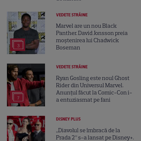
VEDETE STRĂINE
Marvel are un nou Black
Panther. David Jonsson preia
moștenirea lui Chadwick
3
Boseman
VEDETE STRĂINE
Ryan Gosling este noul Ghost
Rider din Universul Marvel.
Anunțul făcut la Comic-Con i-
7
a entuziasmat pe fani
DISNEY PLUS
„Diavolul se îmbracă de la
Prada 2” s-a lansat pe Disney+.