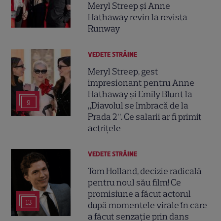
Meryl Streep și Anne
Hathaway revin la revista
Runway
VEDETE STRĂINE
Meryl Streep, gest
impresionant pentru Anne
Hathaway și Emily Blunt la
9
„Diavolul se îmbracă de la
Prada 2”. Ce salarii ar fi primit
actrițele
VEDETE STRĂINE
Tom Holland, decizie radicală
pentru noul său film! Ce
promisiune a făcut actorul
13
după momentele virale în care
a făcut senzație prin dans