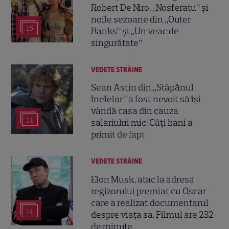
Robert De Niro, „Nosferatu” și
noile sezoane din „Outer
16
Banks” și „Un veac de
singurătate”
VEDETE STRĂINE
Sean Astin din „Stăpânul
Inelelor” a fost nevoit să își
vândă casa din cauza
14
salariului mic: Câți bani a
primit de fapt
VEDETE STRĂINE
Elon Musk, atac la adresa
regizorului premiat cu Oscar
care a realizat documentarul
14
despre viața sa. Filmul are 232
de minute