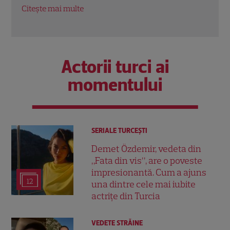
Citeș
Citește mai multe
Actorii turci ai
momentului
SERIALE TURCEŞTI
Demet Özdemir, vedeta din
„Fata din vis”, are o poveste
impresionantă. Cum a ajuns
12
una dintre cele mai iubite
actrițe din Turcia
VEDETE STRĂINE