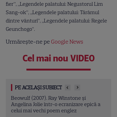
fier”, „Legendele palatului: Negustorul Lim
Sang-ok”, „Legendele palatului: Tărâmul
dintre vânturi”, „Legendele palatului: Regele
Geunchogo”.
Urmărește-ne pe
Google News
Cel mai nou VIDEO
PE ACELAȘI SUBIECT
Jack Ryan: Agentul din umbră (2014).
Avia
ă a
Chris Pine și Kevin Costner, într-o cursă
lui 
contra cronometru pentru salvarea
de î
economiei americane