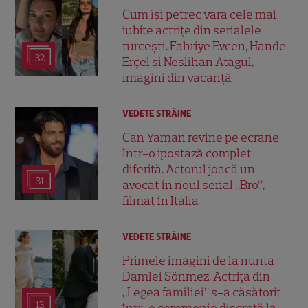
Cum își petrec vara cele mai
iubite actrițe din serialele
turcești. Fahriye Evcen, Hande
32
Erçel și Neslihan Atagül,
imagini din vacanță
VEDETE STRĂINE
Can Yaman revine pe ecrane
într-o ipostază complet
diferită. Actorul joacă un
31
avocat în noul serial „Bro”,
filmat în Italia
VEDETE STRĂINE
Primele imagini de la nunta
Damlei Sönmez. Actrița din
„Legea familiei” s-a căsătorit
13