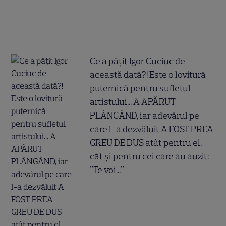
Ce a pățit Igor Cuciuc de
această dată?! Este o lovitură
puternică pentru sufletul
artistului... A APĂRUT
PLÂNGÂND, iar adevărul pe
care l-a dezvăluit A FOST PREA
GREU DE DUS atât pentru el,
cât și pentru cei care au auzit:
"Te voi..."