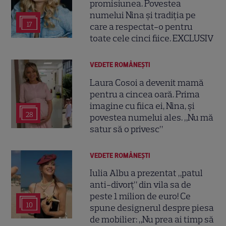
promisiunea. Povestea
numelui Nina și tradiția pe
17
care a respectat-o pentru
toate cele cinci fiice. EXCLUSIV
VEDETE ROMÂNEŞTI
Laura Cosoi a devenit mamă
pentru a cincea oară. Prima
imagine cu fiica ei, Nina, și
28
povestea numelui ales. „Nu mă
satur să o privesc”
VEDETE ROMÂNEŞTI
Iulia Albu a prezentat „patul
anti-divorț” din vila sa de
peste 1 milion de euro! Ce
10
spune designerul despre piesa
de mobilier: „Nu prea ai timp să