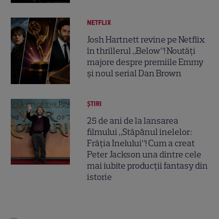
NETFLIX
Josh Hartnett revine pe Netflix
în thrillerul „Below”! Noutăți
majore despre premiile Emmy
și noul serial Dan Brown
ȘTIRI
25 de ani de la lansarea
filmului „Stăpânul inelelor:
Frăția Inelului”! Cum a creat
Peter Jackson una dintre cele
mai iubite producții fantasy din
istorie