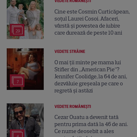
VEDETE ROMÂNEŞTI
Cine este Cosmin Curticăpean,
soțul Laurei Cosoi. Afaceri,
vârstă și povestea de iubire
29
care durează de peste 10 ani
VEDETE STRĂINE
O mai ții minte pe mama lui
Stifler din „American Pie”?
Jennifer Coolidge, la 64 de ani,
7
dezvăluie greșeala pe care o
regretă și astăzi
VEDETE ROMÂNEŞTI
Cezar Ouatu a devenit tată
pentru prima dată la 46 de ani.
Ce nume deosebit a ales
4