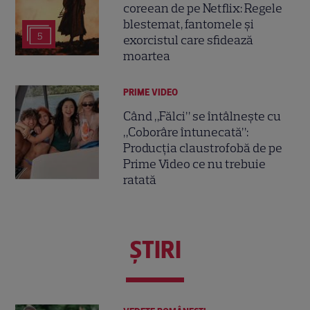
coreean de pe Netflix: Regele
blestemat, fantomele și
5
exorcistul care sfidează
moartea
PRIME VIDEO
Când „Fălci” se întâlnește cu
„Coborâre întunecată”:
Producția claustrofobă de pe
Prime Video ce nu trebuie
ratată
ŞTIRI