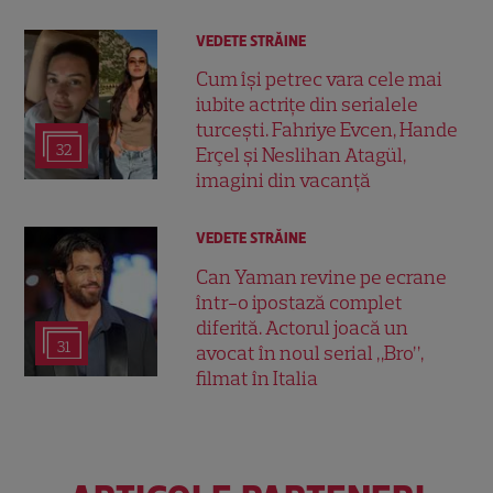
VEDETE STRĂINE
Cum își petrec vara cele mai
iubite actrițe din serialele
turcești. Fahriye Evcen, Hande
32
Erçel și Neslihan Atagül,
imagini din vacanță
VEDETE STRĂINE
Can Yaman revine pe ecrane
într-o ipostază complet
diferită. Actorul joacă un
31
avocat în noul serial „Bro”,
filmat în Italia