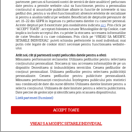
dacă te muți singur – ustensile
partenere, precum si furnizorii nostri de servicii de date analitice) prelucram
date pentru a permite website-ului sa functioneze, pentru a personaliza
continutul si anunturile publicitare afisate in functie de interesele si/sau
pe care trebuie să le ai în
profilul dvs., pentru a va oferi functionalitati aferente retelelor de socializare
si pentru a analiza traficul pe website. Beneficiati de drepturile prevazute de
bucătărie
art. 15-22 din GDPR in legatura cu prelucrarea datelor cu caracter personal.
Aceste drepturi pot fi exercitate prin modalitatea indicata
aici
. Prin click pe
“ACCEPT TOATE”, acceptati folosirea tuturor Tehnologiilor de tip Cookie, care
implica inclusiv acceptul dvs. cu privire la stocarea/accesarea informatiilor
de catre Vendor-ii cu care colaboram. Prin click pe “VREAU SA MODIFIC
SETARILE INDIVIDUAL” puteti schimba preferintele in mod individual, mai
putin cele legate de cookie strict necesare pentru functionarea website-
ului.
Atât noi, cât și partenerii noștri prelucrăm datele pentru a oferi:
Măsurarea performanței reclamelor. Utilizarea profilurilor pentru selectarea
conținutului personalizat. Stocarea și/sau accesarea informațiilor de pe un
ALTE ARTICOLE
dispozitiv. Dezvoltarea și îmbunătățirea serviciilor. Crearea profilurilor de
conținut personalizat. Utilizarea profilurilor pentru selectarea publicității
INTERESANTE
personalizate. Crearea profilurilor pentru publicitate personalizată.
Măsurarea performanței conținutului. Înțelegerea publicului prin statistici
sau combinații de date din surse diferite. Utilizarea datelor limitate pentru a
selecta conținutul. Utilizarea de date limitate pentru a selecta publicitatea.
Date precise de geolocație și identificarea prin scanarea dispozitivului.
Listă parteneri (furnizori)
NETFLIX
ACCEPT TOATE
Noutăți Netflix în august 2026:
Robert De Niro, „Nosferatu” și
VREAU SA MODIFIC SETARILE INDIVIDUAL
noile sezoane din „Outer