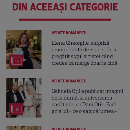
DIN ACEEAȘI CATEGORIE
VEDETE ROMÂNEŞTI
Elena Gheorghe, surpriză
emoționantă de ziua ei. Ce a
pregătit soțul artistei când
15
credea că merge doar la cină
VEDETE ROMÂNEŞTI
Gabriela Oțil a publicat imagini
de la nuntă, la aniversarea
căsătoriei cu Dani Oțil: „Fără
36
grija lui «ce o să zică lumea»”
VEDETE ROMÂNEŞTI