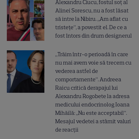
Alexandru Ciucu, fostul soț al
Alinei Sorescu, nu a fost lăsat
să intre la Nibiru. „Am aflat cu
tristețe”, a povestit el. De ce a
fost întors din drum designerul
„Trăim într-o perioadă în care
nu mai avem voie să trecem cu
vederea astfel de
comportamente”. Andreea
Raicu critică derapajul lui
Alexandru Rogobete la adresa
medicului endocrinolog Ioana
Mihăilă: „Nu este acceptabil”.
Mesajul vedetei a stârnit valuri
de reacții