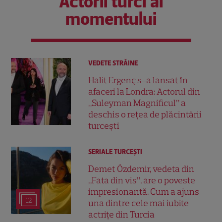
Actorii turci ai
momentului
VEDETE STRĂINE
Halit Ergenç s-a lansat în
afaceri la Londra: Actorul din
„Suleyman Magnificul” a
deschis o rețea de plăcintării
turcești
SERIALE TURCEŞTI
Demet Özdemir, vedeta din
„Fata din vis”, are o poveste
impresionantă. Cum a ajuns
12
una dintre cele mai iubite
actrițe din Turcia