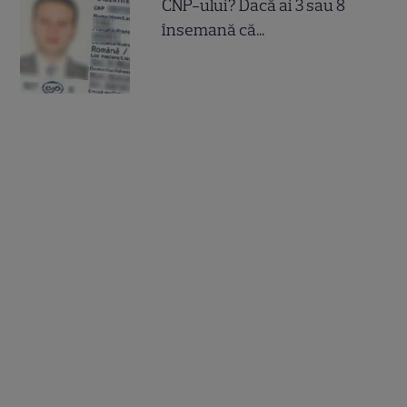
CNP-ului? Dacă ai 3 sau 8
însemană că...