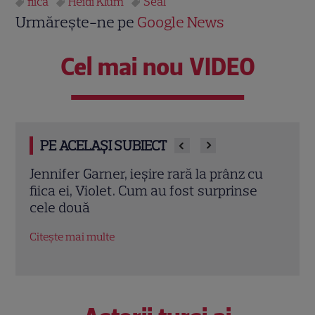
fiica
Heidi Klum
Seal
Urmărește-ne pe
Google News
Cel mai nou VIDEO
PE ACELAȘI SUBIECT
cu
Eren Kasikci, fost câștigător MasterChef
Prin
e
Turcia, a murit la 37 de ani. Bucătarul a
cu d
fost găsit fără viață în locuința sa
înce
Citește mai multe
Citeș