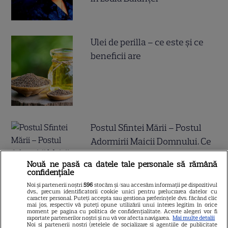
Ulei de perilla – ce este și ce
beneficii are
Postul Sfintei Mării – Postul
Adormirii Maicii Domnului. Ce
se mănâncă în post
Nouă ne pasă ca datele tale personale să rămână
confidențiale
Noi și partenerii noștri
596
stocăm și/sau accesăm informații pe dispozitivul
dvs., precum identificatorii cookie unici pentru prelucrarea datelor cu
caracter personal. Puteți accepta sau gestiona preferințele dvs. făcând clic
mai jos, respectiv vă puteți opune utilizării unui interes legitim în orice
moment pe pagina cu politica de confidențialitate. Aceste alegeri vor fi
Ce vase de gătit îți trebuie
raportate partenerilor noștri și nu vă vor afecta navigarea.
Mai multe detalii
Noi si partenerii nostri (retelele de socializare si agentiile de publicitate