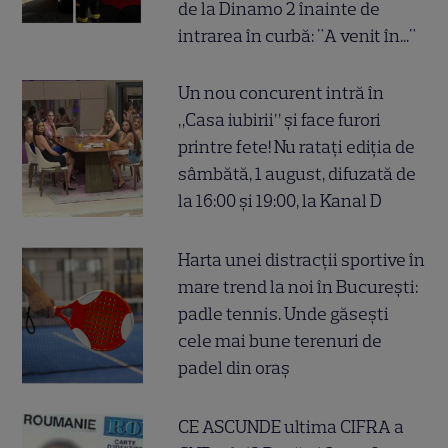
de la Dinamo 2 înainte de
intrarea în curbă: "A venit în..."
Un nou concurent intră în
„Casa iubirii” și face furori
printre fete! Nu ratați ediția de
sâmbătă, 1 august, difuzată de
la 16:00 și 19:00, la Kanal D
Harta unei distracții sportive în
mare trend la noi în București:
padle tennis. Unde găsești
cele mai bune terenuri de
padel din oraș
CE ASCUNDE ultima CIFRA a