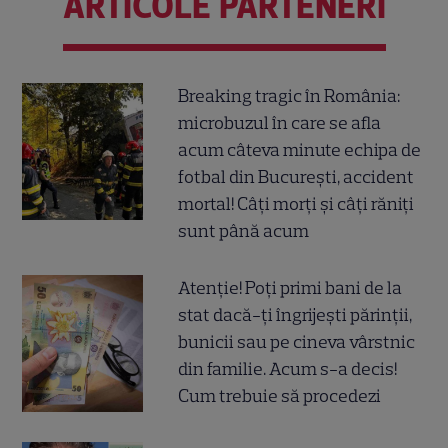
ARTICOLE PARTENERI
Breaking tragic în România:
microbuzul în care se afla
acum câteva minute echipa de
fotbal din București, accident
mortal! Câți morți și câți răniți
sunt până acum
Atenție! Poți primi bani de la
stat dacă-ți îngrijești părinții,
bunicii sau pe cineva vârstnic
din familie. Acum s-a decis!
Cum trebuie să procedezi