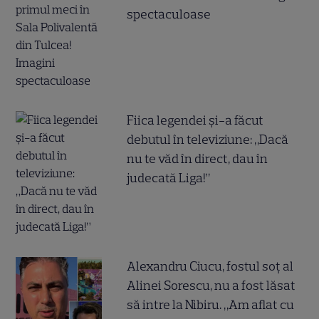
spectaculoase
Fiica legendei și-a făcut
debutul în televiziune: „Dacă
nu te văd în direct, dau în
judecată Liga!”
Alexandru Ciucu, fostul soț al
Alinei Sorescu, nu a fost lăsat
să intre la Nibiru. „Am aflat cu