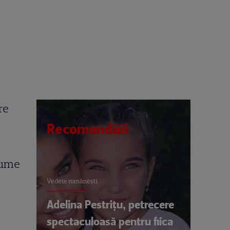
re
Recomandări
nume
Vedete româneşti
Adelina Pestrițu, petrecere
spectaculoasă pentru fiica