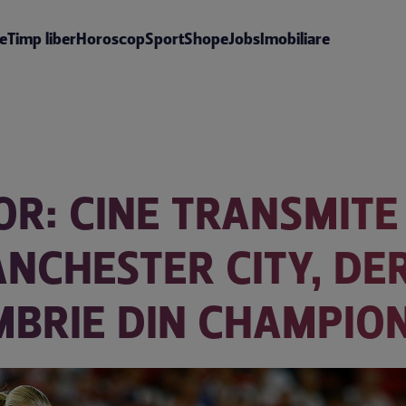
te
Timp liber
Horoscop
Sport
Shop
eJobs
Imobiliare
OR: CINE TRANSMITE
CHESTER CITY, DERB
MBRIE DIN CHAMPIO