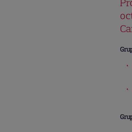
Pr
oc
Ca
Gru
Gru