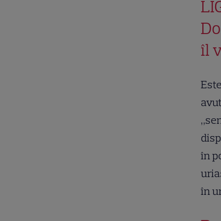
LI
Do
îl
Este
avut
„sen
disp
în p
uria
în 