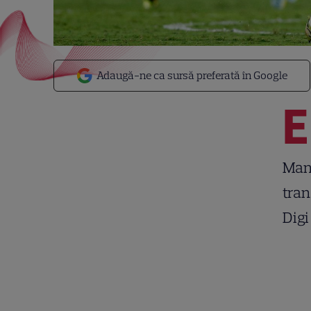
Adaugă-ne ca sursă preferată în Google
E
Manc
tran
Digi