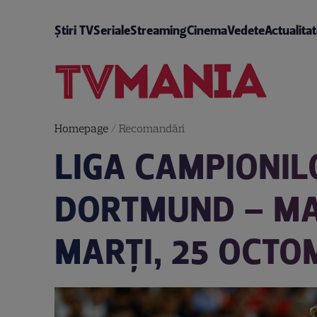
Știri TV
Seriale
Streaming
Cinema
Vedete
Actualita
Homepage
/
Recomandări
LIGA CAMPIONIL
DORTMUND – MAN
MARŢI, 25 OCTO