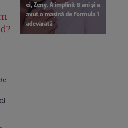
ei, Zeny. A împlinit 8 ani și a
avut o mașină de Formula 1
um
adevărată
nd?
ste
ani