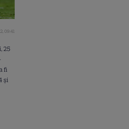
2, 09:41
, 25
-
 fi
4 şi