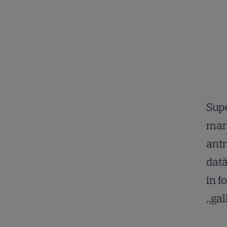
Supe
marc
antr
dată
în f
„gal