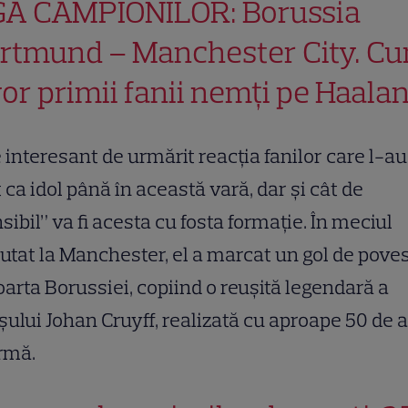
GA CAMPIONILOR: Borussia
rtmund – Manchester City. C
 vor primii fanii nemţi pe Haala
 interesant de urmărit reacţia fanilor care l-au
 ca idol până în această vară, dar şi cât de
sibil” va fi acesta cu fosta formaţie. În meciul
utat la Manchester, el a marcat un gol de pove
oarta Borussiei, copiind o reuşită legendară a
şului Johan Cruyff, realizată cu aproape 50 de 
urmă.