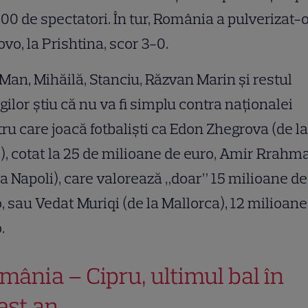
00 de spectatori. În tur, România a pulverizat-
vo, la Prishtina, scor 3-0.
Man, Mihăilă, Stanciu, Răzvan Marin și restul
gilor știu că nu va fi simplu contra naționalei
ru care joacă fotbaliști ca Edon Zhegrova (de la
e), cotat la 25 de milioane de euro, Amir Rrahm
la Napoli), care valorează „doar” 15 milioane de
, sau Vedat Muriqi (de la Mallorca), 12 milioane
.
mânia – Cipru, ultimul bal în
est an