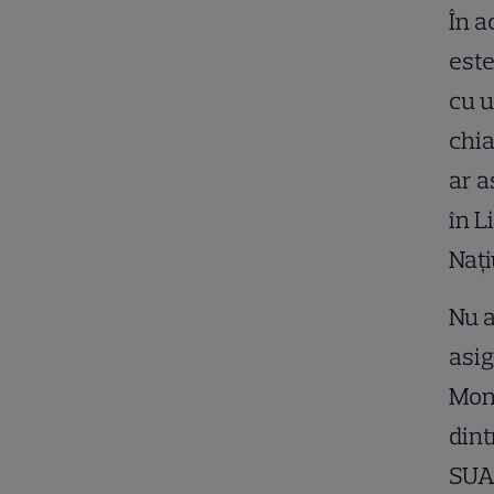
În 
este
cu u
chia
ar a
în L
Nați
Nu a
asig
Mond
dint
SUA,