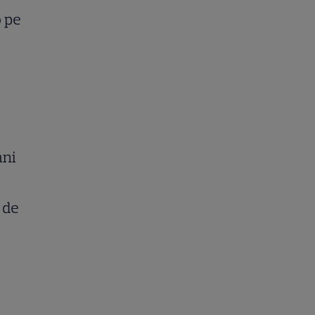
o pe
ani
 de