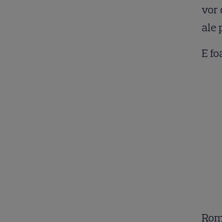
vor 
ale 
E fo
Româ