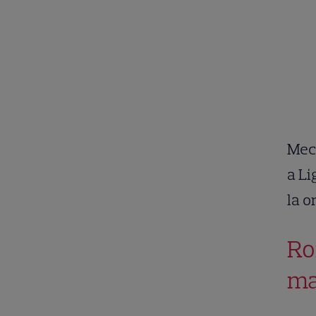
Meci
a Li
la o
Ro
ma