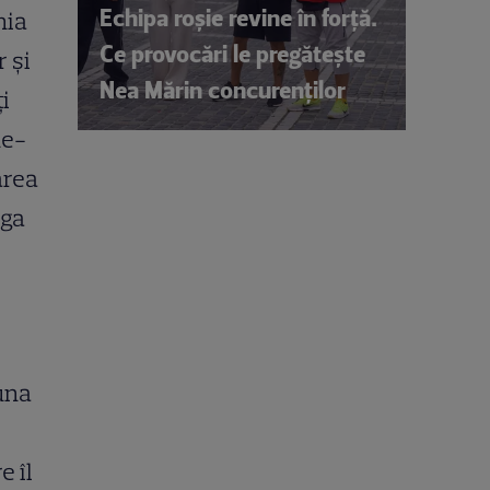
Echipa roșie revine în forță.
nia
Ce provocări le pregătește
 și
Nea Mărin concurenților
i
ne-
area
iga
una
e îl