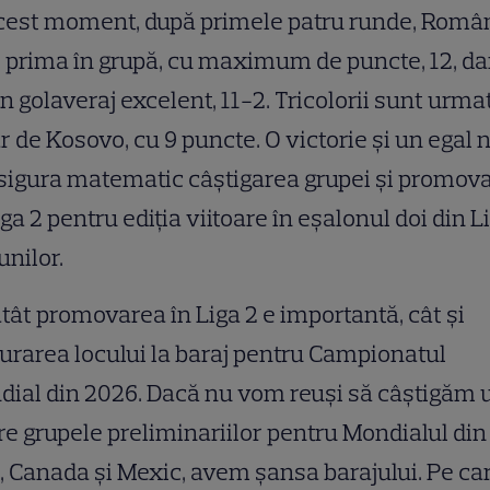
acest moment, după primele patru runde, Româ
 prima în grupă, cu maximum de puncte, 12, dar
n golaveraj excelent, 11-2. Tricolorii sunt urmaț
r de Kosovo, cu 9 puncte. O victorie și un egal 
sigura matematic câștigarea grupei și promov
iga 2 pentru ediția viitoare în eșalonul doi din L
unilor.
tât promovarea în Liga 2 e importantă, cât și
urarea locului la baraj pentru Campionatul
ial din 2026. Dacă nu vom reuși să câștigăm 
re grupele preliminariilor pentru Mondialul din
 Canada și Mexic, avem șansa barajului. Pe car