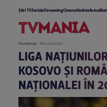
Știri TV
Seriale
Streaming
Cinema
Vedete
Actualita
Homepage
/
Recomandări
LIGA NAȚIUNILO
KOSOVO ȘI ROMÂ
NAȚIONALEI ÎN 2