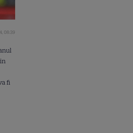
4, 08:39
anul
in
a fi