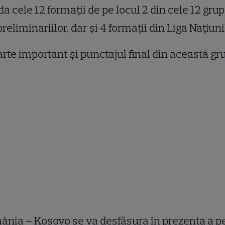
da cele 12 formații de pe locul 2 din cele 12 gru
preliminariilor, dar și 4 formații din Liga Națiuni
arte important și punctajul final din această gr
nia – Kosovo se va desfășura în prezența a p