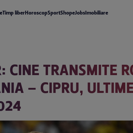
te
Timp liber
Horoscop
Sport
Shop
eJobs
Imobiliare
R: CINE TRANSMITE 
NIA – CIPRU, ULTIM
024