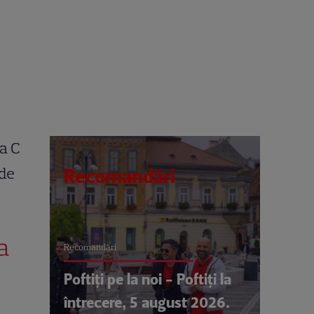
a C
 de
Recomandări
a
Recomandări
Poftiți pe la noi - Poftiți la
întrecere, 5 august 2026.