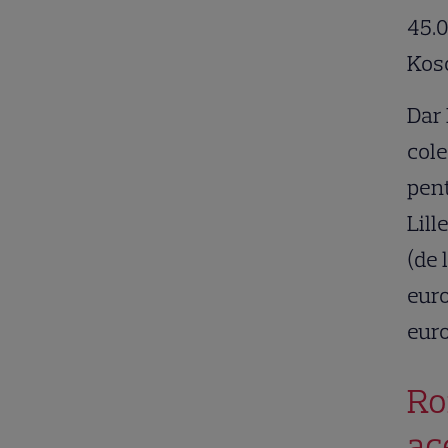
45.0
Koso
Dar 
cole
pent
Lill
(de 
euro
euro
Ro
ac