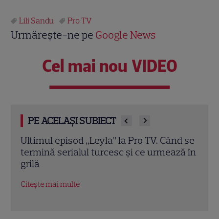
Lili Sandu
Pro TV
Urmărește-ne pe
Google News
Cel mai nou VIDEO
PE ACELAȘI SUBIECT
d se
A apărut revista TVmania nr. 30. Irina
Irin
ză în
Rimes este vedeta copertei, iar Iuliana
sezo
Pepene și marile premiere TV
schi
completează noua ediție
EXC
Citește mai multe
Citeș