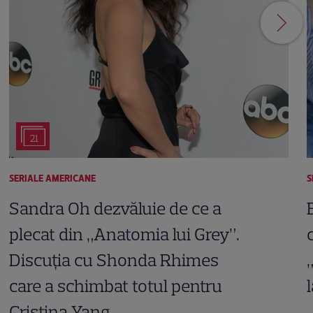
21
SERIALE AMERICANE
S
Sandra Oh dezvăluie de ce a
plecat din „Anatomia lui Grey”.
Discuția cu Shonda Rhimes
care a schimbat totul pentru
Cristina Yang