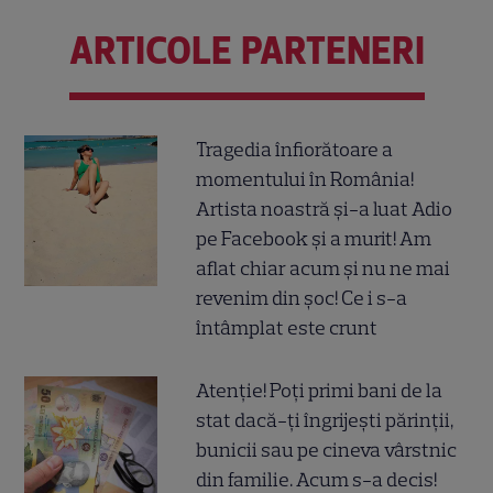
ARTICOLE PARTENERI
Tragedia înfiorătoare a
momentului în România!
Artista noastră și-a luat Adio
pe Facebook și a murit! Am
aflat chiar acum și nu ne mai
revenim din șoc! Ce i s-a
întâmplat este crunt
Atenție! Poți primi bani de la
stat dacă-ți îngrijești părinții,
bunicii sau pe cineva vârstnic
din familie. Acum s-a decis!