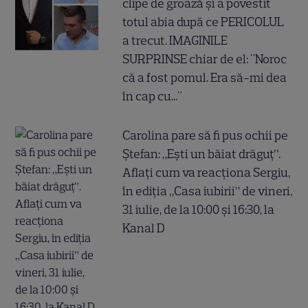
clipe de groază și a povestit
totul abia după ce PERICOLUL
a trecut. IMAGINILE
SURPRINSE chiar de el: "Noroc
că a fost pomul. Era să-mi dea
în cap cu..."
Carolina pare să fi pus ochii pe
Ștefan: „Ești un băiat drăguț”.
Aflați cum va reacționa Sergiu,
în ediția „Casa iubirii” de vineri,
31 iulie, de la 10:00 și 16:30, la
Kanal D