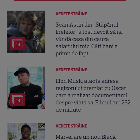
VEDETE STRĂINE
Sean Astin din „Stăpânul
Inelelor” a fost nevoit să își
vândă casa din cauza
14
salariului mic: Câți bani a
primit de fapt
VEDETE STRĂINE
Elon Musk, atac la adresa
regizorului premiat cu Oscar
care a realizat documentarul
14
despre viața sa. Filmul are 232
de minute
VEDETE STRĂINE
Marvel are un nou Black