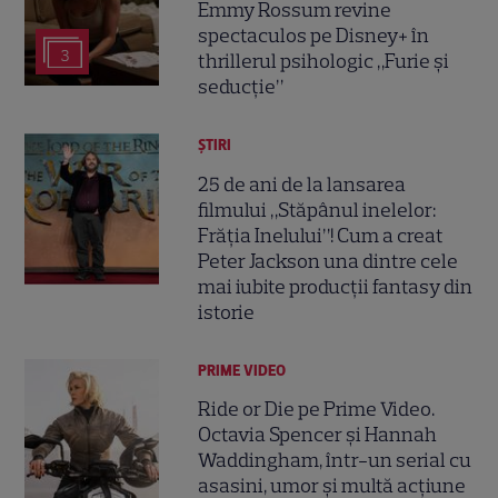
Emmy Rossum revine
spectaculos pe Disney+ în
3
thrillerul psihologic „Furie și
seducție”
ȘTIRI
25 de ani de la lansarea
filmului „Stăpânul inelelor:
Frăția Inelului”! Cum a creat
Peter Jackson una dintre cele
mai iubite producții fantasy din
istorie
PRIME VIDEO
Ride or Die pe Prime Video.
Octavia Spencer și Hannah
Waddingham, într-un serial cu
asasini, umor și multă acțiune