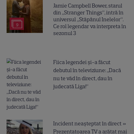
Jamie Campbell Bower, starul
din „Stranger Things”, intră în
universul „Stăpânul Inelelor”.
9
Ce rol legendar va interpreta în
sezonul 3
Fiica legendei și-a făcut
debutul în televiziune: „Dacă
nu te văd în direct, dau în
judecată Liga!”
Incident neașteptat în direct »
Prezentatoarea TV a arătat mai