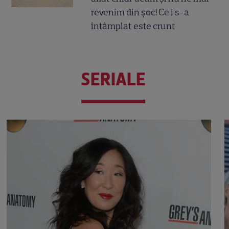
revenim din șoc! Ce i s-a
întâmplat este crunt
SERIALE