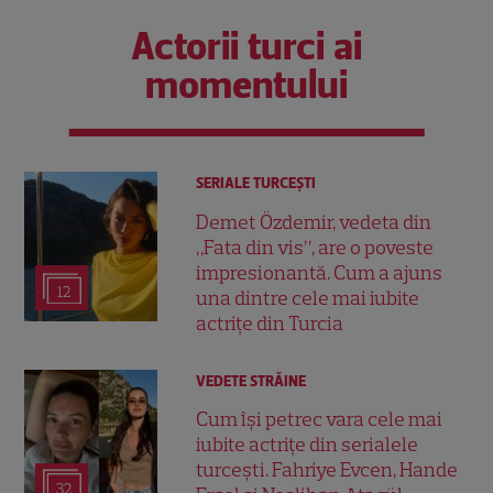
Actorii turci ai
momentului
SERIALE TURCEŞTI
Demet Özdemir, vedeta din
„Fata din vis”, are o poveste
impresionantă. Cum a ajuns
12
una dintre cele mai iubite
actrițe din Turcia
VEDETE STRĂINE
Cum își petrec vara cele mai
iubite actrițe din serialele
turcești. Fahriye Evcen, Hande
32