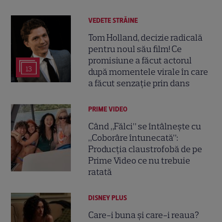
VEDETE STRĂINE
Tom Holland, decizie radicală
pentru noul său film! Ce
promisiune a făcut actorul
13
după momentele virale în care
a făcut senzație prin dans
PRIME VIDEO
Când „Fălci” se întâlnește cu
„Coborâre întunecată”:
Producția claustrofobă de pe
Prime Video ce nu trebuie
ratată
DISNEY PLUS
Care-i buna și care-i reaua?