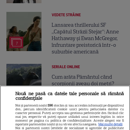
VEDETE STRĂINE
Lansarea thrillerului SF
„Capătul Străzii Stejar”: Anne
Hathaway și Ewan McGregor,
7
înfruntare preistorică într-o
suburbie americană
SERIALE ONLINE
Cum arăta Pământul când
scorpionii aveau doi metri?
Documentarul „Surviving
Nouă ne pasă ca datele tale personale să rămână
6
Earth” vine pe SkyShowtime
confidențiale
Noi și partenerii noștri
596
stocăm și/sau accesăm informații pe dispozitivul
dvs., precum identificatorii cookie unici pentru prelucrarea datelor cu
caracter personal. Puteți accepta sau gestiona preferințele dvs. făcând clic
mai jos, respectiv vă puteți opune utilizării unui interes legitim în orice
moment pe pagina cu politica de confidențialitate. Aceste alegeri vor fi
raportate partenerilor noștri și nu vă vor afecta navigarea.
Mai multe detalii
ŞTIRI
Noi si partenerii nostri (retelele de socializare si agentiile de publicitate