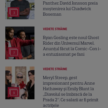
Panther. David Jonsson preia
moștenirea lui Chadwick
3
Boseman
VEDETE STRĂINE
Ryan Gosling este noul Ghost
Rider din Universul Marvel.
Anunțul făcut la Comic-Con i-
7
a entuziasmat pe fani
VEDETE STRĂINE
Meryl Streep, gest
impresionant pentru Anne
Hathaway și Emily Blunt la
9
„Diavolul se îmbracă de la
Prada 2”. Ce salarii ar fi primit
actrițele