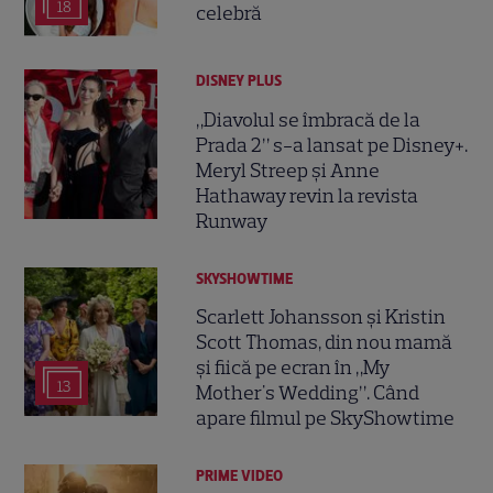
18
celebră
DISNEY PLUS
„Diavolul se îmbracă de la
Prada 2” s-a lansat pe Disney+.
Meryl Streep și Anne
Hathaway revin la revista
Runway
SKYSHOWTIME
Scarlett Johansson și Kristin
Scott Thomas, din nou mamă
și fiică pe ecran în „My
13
Mother's Wedding”. Când
apare filmul pe SkyShowtime
PRIME VIDEO