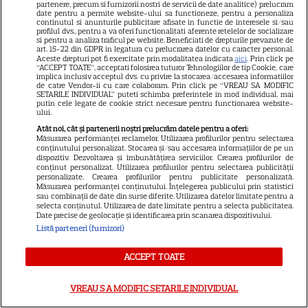
partenere, precum si furnizorii nostri de servicii de date analitice) prelucram
date pentru a permite website-ului sa functioneze, pentru a personaliza
continutul si anunturile publicitare afisate in functie de interesele si/sau
profilul dvs., pentru a va oferi functionalitati aferente retelelor de socializare
si pentru a analiza traficul pe website. Beneficiati de drepturile prevazute de
art. 15-22 din GDPR in legatura cu prelucrarea datelor cu caracter personal.
Aceste drepturi pot fi exercitate prin modalitatea indicata
aici
. Prin click pe
VEDETE STRĂINE
“ACCEPT TOATE”, acceptati folosirea tuturor Tehnologiilor de tip Cookie, care
implica inclusiv acceptul dvs. cu privire la stocarea/accesarea informatiilor
Prințul Mirko al Bulgariei se
de catre Vendor-ii cu care colaboram. Prin click pe “VREAU SA MODIFIC
SETARILE INDIVIDUAL” puteti schimba preferintele in mod individual, mai
căsătorește cu dr. Marta Embid.
putin cele legate de cookie strict necesare pentru functionarea website-
ului.
Povestea de dragoste începută
7
într-un spital din Madrid
Atât noi, cât și partenerii noștri prelucrăm datele pentru a oferi:
Măsurarea performanței reclamelor. Utilizarea profilurilor pentru selectarea
conținutului personalizat. Stocarea și/sau accesarea informațiilor de pe un
dispozitiv. Dezvoltarea și îmbunătățirea serviciilor. Crearea profilurilor de
conținut personalizat. Utilizarea profilurilor pentru selectarea publicității
TELEVIZIUNE
personalizate. Crearea profilurilor pentru publicitate personalizată.
Măsurarea performanței conținutului. Înțelegerea publicului prin statistici
Trei cupluri revin la „Insula
sau combinații de date din surse diferite. Utilizarea datelor limitate pentru a
selecta conținutul. Utilizarea de date limitate pentru a selecta publicitatea.
Iubirii – Reuniuni”. Ce se
Date precise de geolocație și identificarea prin scanarea dispozitivului.
întâmplă când se întâlnesc din
Listă parteneri (furnizori)
4
nou cu Radu Vâlcan
ACCEPT TOATE
VEDETE ROMÂNEŞTI
Exclusiv
VREAU SA MODIFIC SETARILE INDIVIDUAL