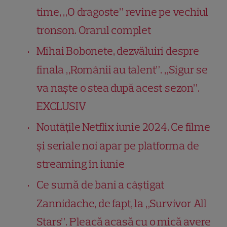
time, „O dragoste” revine pe vechiul
tronson. Orarul complet
Mihai Bobonete, dezvăluiri despre
finala „Românii au talent”. „Sigur se
va naște o stea după acest sezon”.
EXCLUSIV
Noutățile Netflix iunie 2024. Ce filme
și seriale noi apar pe platforma de
streaming în iunie
Ce sumă de bani a câștigat
Zannidache, de fapt, la „Survivor All
Stars”. Pleacă acasă cu o mică avere