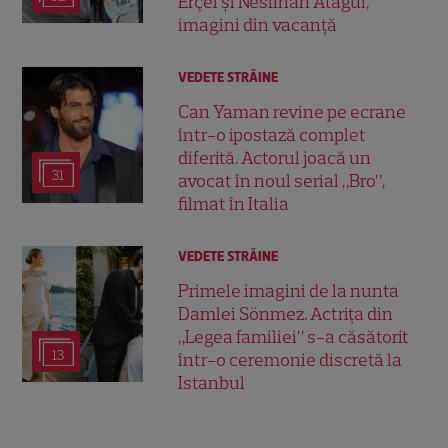
Erçel și Neslihan Atagül,
imagini din vacanță
VEDETE STRĂINE
Can Yaman revine pe ecrane
într-o ipostază complet
diferită. Actorul joacă un
31
avocat în noul serial „Bro”,
filmat în Italia
VEDETE STRĂINE
Primele imagini de la nunta
Damlei Sönmez. Actrița din
„Legea familiei” s-a căsătorit
13
într-o ceremonie discretă la
Istanbul