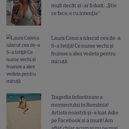
mult decât și-ar fi dorit: „Știe
ce face, e cu intenție”
Laura Cosoi a născut cea de-a
5-a fetiță! Ce nume vechi și
frumos a ales vedeta pentru
micuță
Tragedia înfiorătoare a
momentului în România!
Artista noastră și-a luat Adio
pe Facebook și a murit! Am
aflat chiar acum și nu ne mai