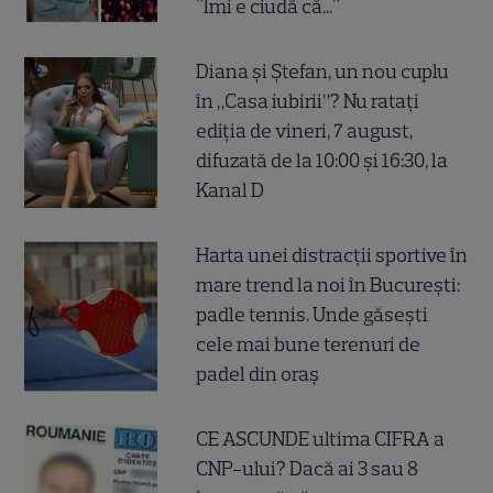
"Îmi e ciudă că..."
Diana și Ștefan, un nou cuplu
în „Casa iubirii”? Nu ratați
ediția de vineri, 7 august,
difuzată de la 10:00 și 16:30, la
Kanal D
Harta unei distracții sportive în
mare trend la noi în București:
padle tennis. Unde găsești
cele mai bune terenuri de
padel din oraș
CE ASCUNDE ultima CIFRA a
CNP-ului? Dacă ai 3 sau 8