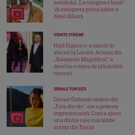
serialului „La marginea lumii”.
Va interpreta prima iubire a
6
Alyei Albora
VEDETE STRĂINE
Halit Ergenç s-a lansat în
afaceri la Londra: Actorul din
„Suleyman Magnificul” a
deschis o rețea de plăcintării
turcești
SERIALE TURCEŞTI
Demet Özdemir, vedeta din
„Fata din vis”, are o poveste
impresionantă. Cum a ajuns
12
una dintre cele mai iubite
actrițe din Turcia