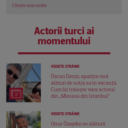
Actorii turci ai
momentului
VEDETE STRĂINE
Özcan Deniz, apariție rară
alături de soția sa în vacanță.
Cum își trăiește vara actorul
17
din „Mireasa din Istanbul”
VEDETE STRĂINE
Onur Özaydın se alătură