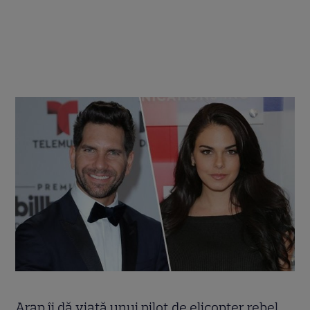
Arap îi dă viaţă unui pilot de elicopter rebel