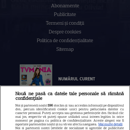
Abonamente
Publicitate
Termeni și condiții
Despre cookies
Politica de confidenţialitate
Sitemap
NUMĂRUL CURENT
Nouă ne pasă ca datele tale personale să rămână
ABONEAZA-TE LA REVISTĂ
confidențiale
Noi și partenerii noștri
596
stocăm și/sau accesăm informații pe dispozitivul
dvs., precum identificatorii cookie unici pentru prelucrarea datelor cu
caracter personal. Puteți accepta sau gestiona preferințele dvs. făcând clic
mai jos, respectiv vă puteți opune utilizării unui interes legitim în orice
moment pe pagina cu politica de confidențialitate. Aceste alegeri vor fi
Libertatea
raportate partenerilor noștri și nu vă vor afecta navigarea.
Mai multe detalii
Noi si partenerii nostri (retelele de socializare si agentiile de publicitate