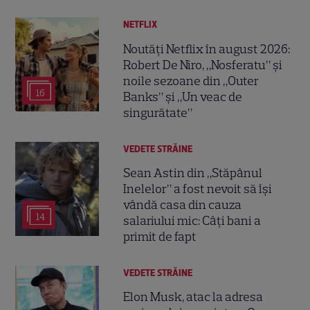
NETFLIX
Noutăți Netflix în august 2026:
Robert De Niro, „Nosferatu” și
noile sezoane din „Outer
16
Banks” și „Un veac de
singurătate”
VEDETE STRĂINE
Sean Astin din „Stăpânul
Inelelor” a fost nevoit să își
vândă casa din cauza
14
salariului mic: Câți bani a
primit de fapt
VEDETE STRĂINE
Elon Musk, atac la adresa