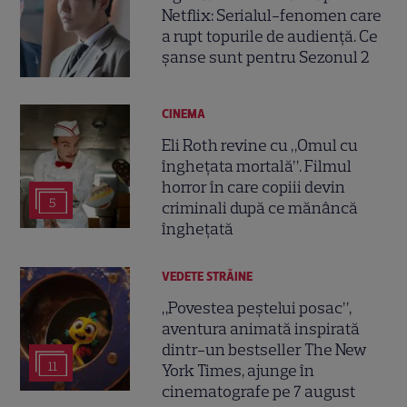
Netflix: Serialul-fenomen care
a rupt topurile de audiență. Ce
șanse sunt pentru Sezonul 2
CINEMA
Eli Roth revine cu „Omul cu
înghețata mortală”. Filmul
horror în care copiii devin
5
criminali după ce mănâncă
înghețată
VEDETE STRĂINE
„Povestea peștelui posac”,
aventura animată inspirată
dintr-un bestseller The New
11
York Times, ajunge în
cinematografe pe 7 august