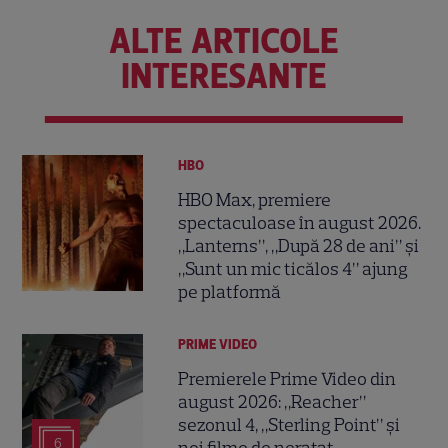
ALTE ARTICOLE
INTERESANTE
HBO
HBO Max, premiere
spectaculoase în august 2026.
„Lanterns”, „După 28 de ani” și
„Sunt un mic ticălos 4” ajung
pe platformă
PRIME VIDEO
Premierele Prime Video din
august 2026: „Reacher”
sezonul 4, „Sterling Point” și
6