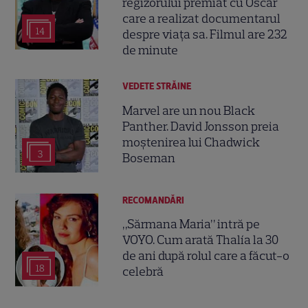
regizorului premiat cu Oscar
care a realizat documentarul
14
despre viața sa. Filmul are 232
de minute
VEDETE STRĂINE
Marvel are un nou Black
Panther. David Jonsson preia
moștenirea lui Chadwick
3
Boseman
RECOMANDĂRI
„Sărmana Maria” intră pe
VOYO. Cum arată Thalía la 30
de ani după rolul care a făcut-o
18
celebră