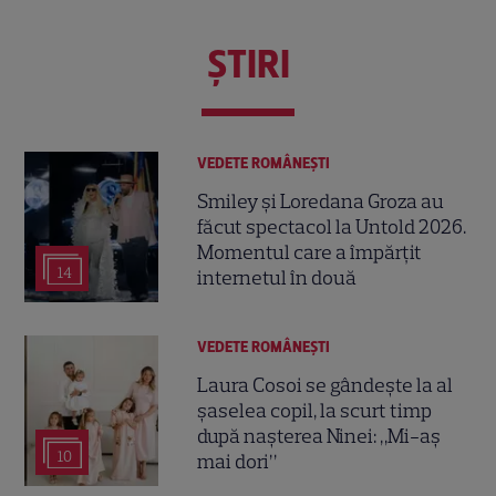
ŞTIRI
VEDETE ROMÂNEŞTI
Smiley și Loredana Groza au
făcut spectacol la Untold 2026.
Momentul care a împărțit
14
internetul în două
VEDETE ROMÂNEŞTI
Laura Cosoi se gândește la al
șaselea copil, la scurt timp
după nașterea Ninei: „Mi-aș
10
mai dori”