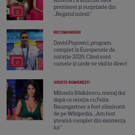
premierei și surprizele din
21
„Regatul inimii”
RECOMANDĂRI
David Popovici, program
complet la Europenele de
natație 2026. Când sunt
13
cursele și unde se văd în direct
VEDETE ROMÂNEŞTI
Mihaela Rădulescu, mesaj dur
după ce relația cu Felix
Baumgartner a fost eliminată
de pe Wikipedia. „Am fost
ștearsă complet din existența
lui”