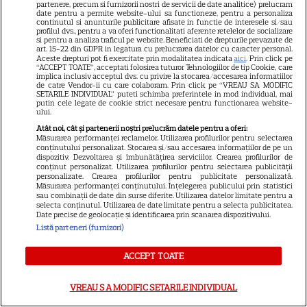
Libertatea pentru femei
partenere, precum si furnizorii nostri de servicii de date analitice) prelucram
date pentru a permite website-ului sa functioneze, pentru a personaliza
GSP
continutul si anunturile publicitare afisate in functie de interesele si/sau
profilul dvs., pentru a va oferi functionalitati aferente retelelor de socializare
si pentru a analiza traficul pe website. Beneficiati de drepturile prevazute de
Știri mondene
art. 15-22 din GDPR in legatura cu prelucrarea datelor cu caracter personal.
Aceste drepturi pot fi exercitate prin modalitatea indicata
aici
. Prin click pe
Avantaje
“ACCEPT TOATE”, acceptati folosirea tuturor Tehnologiilor de tip Cookie, care
implica inclusiv acceptul dvs. cu privire la stocarea/accesarea informatiilor
Elle
de catre Vendor-ii cu care colaboram. Prin click pe “VREAU SA MODIFIC
SETARILE INDIVIDUAL” puteti schimba preferintele in mod individual, mai
putin cele legate de cookie strict necesare pentru functionarea website-
Unica
ului.
Retete practice
Atât noi, cât și partenerii noștri prelucrăm datele pentru a oferi:
Măsurarea performanței reclamelor. Utilizarea profilurilor pentru selectarea
conținutului personalizat. Stocarea și/sau accesarea informațiilor de pe un
dispozitiv. Dezvoltarea și îmbunătățirea serviciilor. Crearea profilurilor de
URMĂREȘTE-NE PE
conținut personalizat. Utilizarea profilurilor pentru selectarea publicității
personalizate. Crearea profilurilor pentru publicitate personalizată.
Măsurarea performanței conținutului. Înțelegerea publicului prin statistici
sau combinații de date din surse diferite. Utilizarea datelor limitate pentru a
selecta conținutul. Utilizarea de date limitate pentru a selecta publicitatea.
Date precise de geolocație și identificarea prin scanarea dispozitivului.
Listă parteneri (furnizori)
Copyright
2026
Ringier Romania – Toate Drepturile rezervate
ACCEPT TOATE
VREAU SA MODIFIC SETARILE INDIVIDUAL
Pariază responsabil! Decizia ONJN nr. 821/25.09.2025.