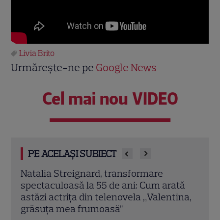
Livia Brito
Urmărește-ne pe
Google News
Cel mai nou VIDEO
PE ACELAȘI SUBIECT
e
De astăzi la TV! „Terra Nostra” revine la
 arată
Prima TV. Programul de difuzare pentru
lentina,
legenda Julianei și a lui Matteo
Citește mai multe
C