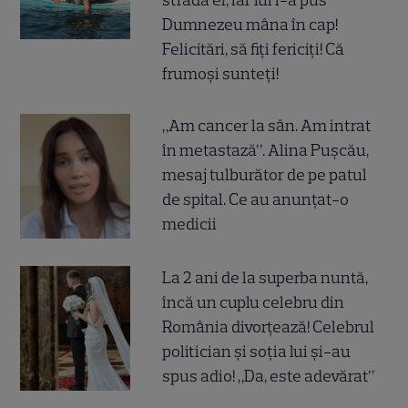
Dumnezeu mâna în cap!
Felicitări, să fiți fericiți! Că
frumoși sunteți!
„Am cancer la sân. Am intrat
în metastază”. Alina Pușcău,
mesaj tulburător de pe patul
de spital. Ce au anunțat-o
medicii
La 2 ani de la superba nuntă,
încă un cuplu celebru din
România divorțează! Celebrul
politician și soția lui și-au
spus adio! „Da, este adevărat”