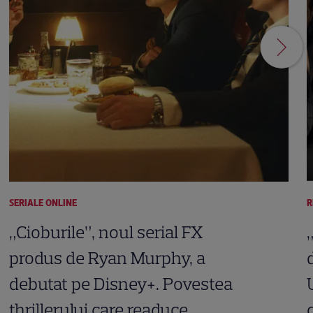
SERIALE ONLINE
R
„Cioburile”, noul serial FX
produs de Ryan Murphy, a
debutat pe Disney+. Povestea
thrillerului care readuce