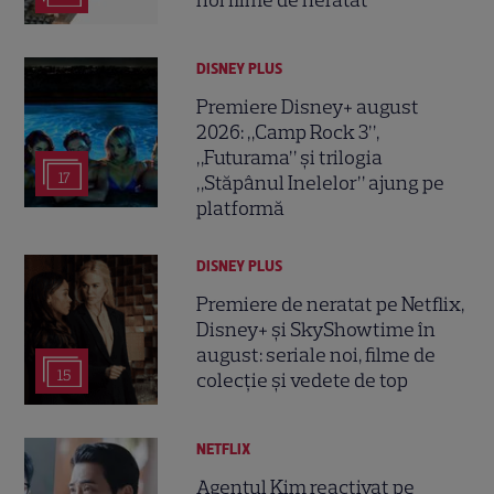
noi filme de neratat
DISNEY PLUS
Premiere Disney+ august
2026: „Camp Rock 3”,
„Futurama” și trilogia
17
„Stăpânul Inelelor” ajung pe
platformă
DISNEY PLUS
Premiere de neratat pe Netflix,
Disney+ și SkyShowtime în
august: seriale noi, filme de
15
colecție și vedete de top
NETFLIX
Agentul Kim reactivat pe