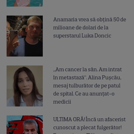
Anamaria vrea să obțină 50 de
milioane de dolari de la
superstarul Luka Doncic
„Am cancer la sân. Am intrat
în metastază”. Alina Pușcău,
mesaj tulburător de pe patul
de spital. Ce au anunțat-o
medicii
ULTIMA ORĂ! Încă un afacerist
cunoscut a plecat fulgerător!