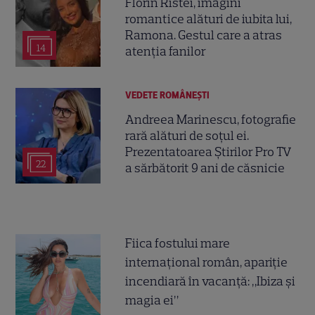
Florin Ristei, imagini
romantice alături de iubita lui,
Ramona. Gestul care a atras
14
atenția fanilor
VEDETE ROMÂNEŞTI
Andreea Marinescu, fotografie
rară alături de soțul ei.
Prezentatoarea Știrilor Pro TV
22
a sărbătorit 9 ani de căsnicie
Fiica fostului mare
internațional român, apariție
incendiară în vacanță: „Ibiza și
magia ei”