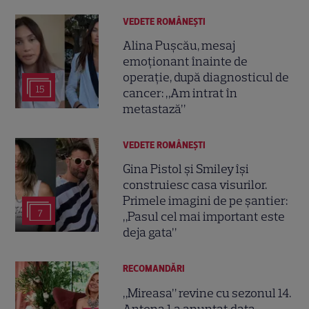
VEDETE ROMÂNEŞTI
Alina Pușcău, mesaj
emoționant înainte de
operație, după diagnosticul de
15
cancer: „Am intrat în
metastază”
VEDETE ROMÂNEŞTI
Gina Pistol și Smiley își
construiesc casa visurilor.
Primele imagini de pe șantier:
7
„Pasul cel mai important este
deja gata”
RECOMANDĂRI
„Mireasa” revine cu sezonul 14.
Antena 1 a anunțat data