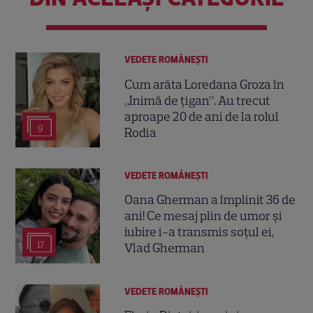
VEDETE ROMÂNEŞTI
Cum arăta Loredana Groza în
„Inimă de țigan”. Au trecut
aproape 20 de ani de la rolul
9
Rodia
VEDETE ROMÂNEŞTI
Oana Gherman a împlinit 36 de
ani! Ce mesaj plin de umor și
iubire i-a transmis soțul ei,
17
Vlad Gherman
VEDETE ROMÂNEŞTI