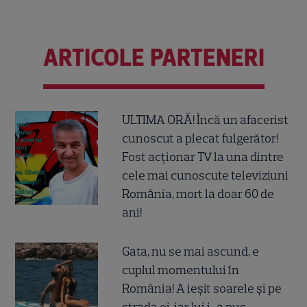
ARTICOLE PARTENERI
ULTIMA ORĂ! Încă un afacerist
cunoscut a plecat fulgerător!
Fost acționar TV la una dintre
cele mai cunoscute televiziuni
România, mort la doar 60 de
ani!
Gata, nu se mai ascund, e
cuplul momentului în
România! A ieșit soarele și pe
strada ei, iar lui i-a pus