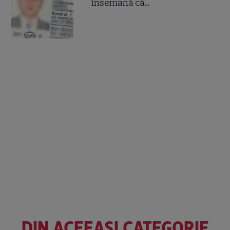
însemană că...
DIN ACEEAȘI CATEGORIE