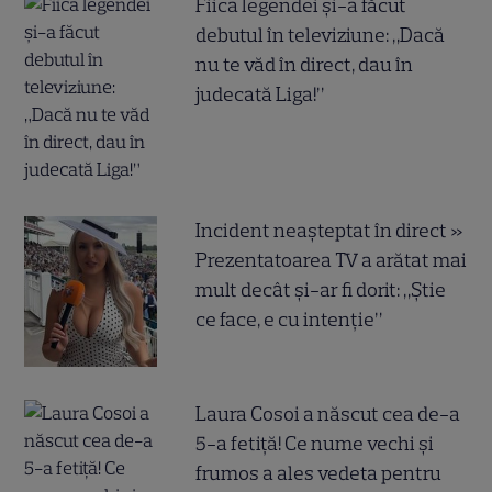
Fiica legendei și-a făcut
debutul în televiziune: „Dacă
nu te văd în direct, dau în
judecată Liga!”
Incident neașteptat în direct »
Prezentatoarea TV a arătat mai
mult decât și-ar fi dorit: „Știe
ce face, e cu intenție”
Laura Cosoi a născut cea de-a
5-a fetiță! Ce nume vechi și
frumos a ales vedeta pentru