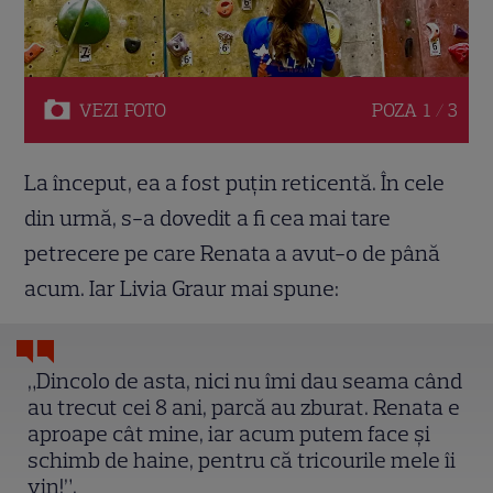
VEZI
FOTO
POZA
1 / 3
La început, ea a fost puțin reticentă. În cele
din urmă, s-a dovedit a fi cea mai tare
petrecere pe care Renata a avut-o de până
acum. Iar Livia Graur mai spune:
„Dincolo de asta, nici nu îmi dau seama când
au trecut cei 8 ani, parcă au zburat. Renata e
aproape cât mine, iar acum putem face și
schimb de haine, pentru că tricourile mele îi
vin!”.