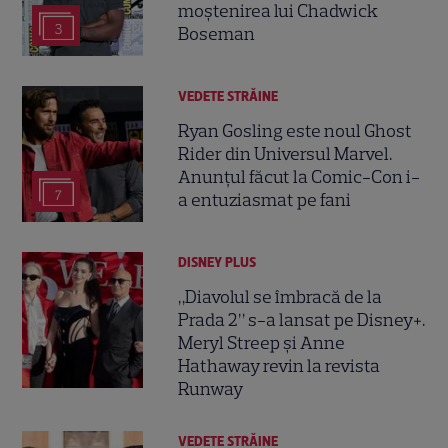
moștenirea lui Chadwick
3
Boseman
VEDETE STRĂINE
Ryan Gosling este noul Ghost
Rider din Universul Marvel.
Anunțul făcut la Comic-Con i-
7
a entuziasmat pe fani
DISNEY PLUS
„Diavolul se îmbracă de la
Prada 2” s-a lansat pe Disney+.
Meryl Streep și Anne
Hathaway revin la revista
Runway
VEDETE STRĂINE