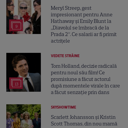
Meryl Streep, gest
impresionant pentru Anne
Hathaway și Emily Blunt la
9
„Diavolul se îmbracă de la
Prada 2”. Ce salarii ar fi primit
actrițele
VEDETE STRĂINE
Tom Holland, decizie radicală
pentru noul său film! Ce
promisiune a făcut actorul
13
după momentele virale în care
a făcut senzație prin dans
SKYSHOWTIME
Scarlett Johansson și Kristin
Scott Thomas, din nou mamă