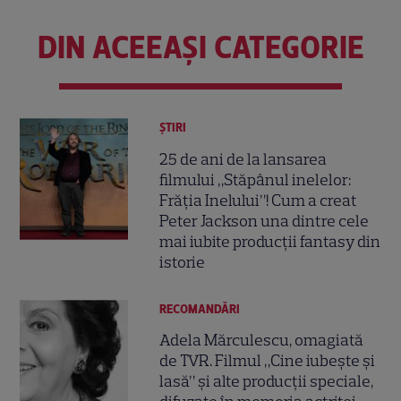
DIN ACEEAȘI CATEGORIE
ȘTIRI
25 de ani de la lansarea
filmului „Stăpânul inelelor:
Frăția Inelului”! Cum a creat
Peter Jackson una dintre cele
mai iubite producții fantasy din
istorie
RECOMANDĂRI
Adela Mărculescu, omagiată
de TVR. Filmul „Cine iubește și
lasă” și alte producții speciale,