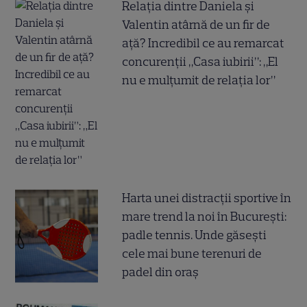
Relația dintre Daniela și
Valentin atârnă de un fir de
ață? Incredibil ce au remarcat
concurenții „Casa iubirii”: „El
nu e mulțumit de relația lor”
Harta unei distracții sportive în
mare trend la noi în București:
padle tennis. Unde găsești
cele mai bune terenuri de
padel din oraș