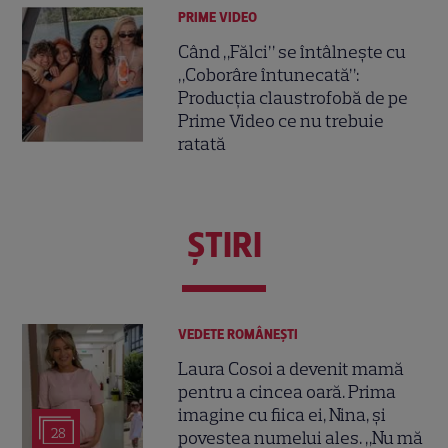
PRIME VIDEO
Când „Fălci” se întâlnește cu
„Coborâre întunecată”:
Producția claustrofobă de pe
Prime Video ce nu trebuie
ratată
ŞTIRI
VEDETE ROMÂNEŞTI
Laura Cosoi a devenit mamă
pentru a cincea oară. Prima
imagine cu fiica ei, Nina, și
28
povestea numelui ales. „Nu mă