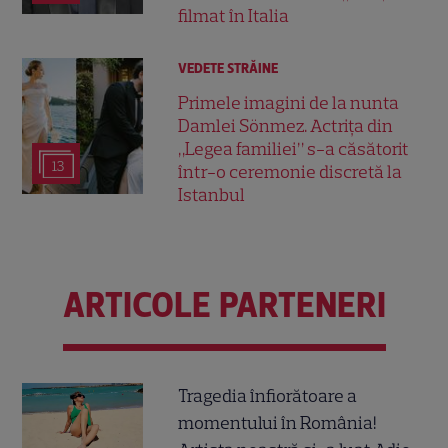
filmat în Italia
VEDETE STRĂINE
Primele imagini de la nunta
Damlei Sönmez. Actrița din
„Legea familiei” s-a căsătorit
13
într-o ceremonie discretă la
Istanbul
ARTICOLE PARTENERI
Tragedia înfiorătoare a
momentului în România!