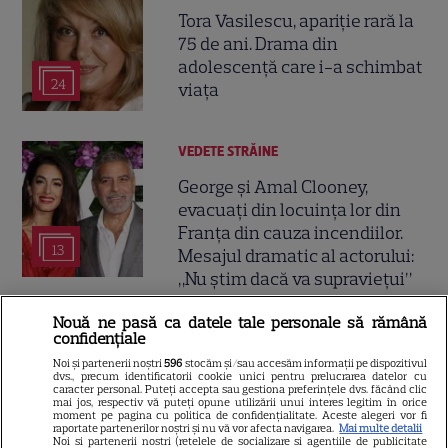
Tora Vasilescu, apariție rară la
75 de ani. Drama din
adolescență care i-a schimbat
24
viața
VEDETE STRĂINE
George și Amal Clooney,
evacuați din locuința lor din
Franța din cauza incendiilor.
13
Mesajul dramatic al actorului:
„Nu știm dacă va supraviețui”
Nouă ne pasă ca datele tale personale să rămână
VEDETE ROMÂNEŞTI
confidențiale
Elena Gheorghe, surpriză
Noi și partenerii noștri
596
stocăm și/sau accesăm informații pe dispozitivul
dvs., precum identificatorii cookie unici pentru prelucrarea datelor cu
emoționantă de ziua ei. Ce a
caracter personal. Puteți accepta sau gestiona preferințele dvs. făcând clic
mai jos, respectiv vă puteți opune utilizării unui interes legitim în orice
pregătit soțul artistei când
moment pe pagina cu politica de confidențialitate. Aceste alegeri vor fi
raportate partenerilor noștri și nu vă vor afecta navigarea.
Mai multe detalii
15
credea că merge doar la cină
Noi si partenerii nostri (retelele de socializare si agentiile de publicitate