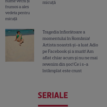
micuță
Tragedia înfiorătoare a
momentului în România!
Artista noastră și-a luat Adio
pe Facebook și a murit! Am
aflat chiar acum și nu ne mai
revenim din șoc! Ce i s-a
întâmplat este crunt
SERIALE