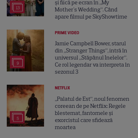
și fiică pe ecran în „My
13
Mother's Wedding”. Când
apare filmul pe SkyShowtime
PRIME VIDEO
Jamie Campbell Bower, starul
din „Stranger Things”, intră în
universul „Stăpânul Inelelor”.
9
Ce rol legendar va interpreta în
sezonul 3
NETFLIX
„Palatul de Est”, noul fenomen
coreean de pe Netflix: Regele
blestemat, fantomele și
5
exorcistul care sfidează
moartea