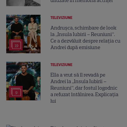
difuzate în memoria actriței
TELEVIZIUNE
Andrușca, schimbare de look
la „Insula Iubirii – Reuniuni”.
Ce a dezvăluit despre relația cu
19
Andrei după emisiune
TELEVIZIUNE
Ella a vrut să îl revadă pe
Andrei la „Insula Iubirii –
Reuniuni”, dar fostul logodnic
9
a refuzat întâlnirea. Explicația
lui