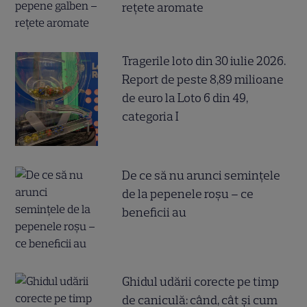
rețete aromate
Tragerile loto din 30 iulie 2026.
Report de peste 8,89 milioane
de euro la Loto 6 din 49,
categoria I
De ce să nu arunci semințele
de la pepenele roșu – ce
beneficii au
Ghidul udării corecte pe timp
de caniculă: când, cât şi cum