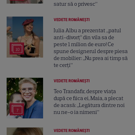
satur să o privesc”
VEDETE ROMÂNEŞTI
Iulia Albu a prezentat „patul
anti-divorț” din vila sa de
peste 1 milion de euro! Ce
10
spune designerul despre piesa
de mobilier: „Nu prea ai timp să
te cerți”
VEDETE ROMÂNEŞTI
Teo Trandafir, despre viața
după ce fiica ei, Maia, a plecat
de acasă: „Legătura dintre noi
7
nu ne-o ia nimeni”
VEDETE ROMÂNEŞTI