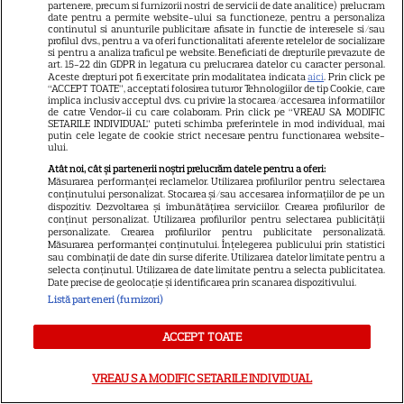
partenere, precum si furnizorii nostri de servicii de date analitice) prelucram
date pentru a permite website-ului sa functioneze, pentru a personaliza
continutul si anunturile publicitare afisate in functie de interesele si/sau
profilul dvs., pentru a va oferi functionalitati aferente retelelor de socializare
TIMP LIBER
si pentru a analiza traficul pe website. Beneficiati de drepturile prevazute de
art. 15-22 din GDPR in legatura cu prelucrarea datelor cu caracter personal.
Alin Panc și Sandu Pop
Aceste drepturi pot fi exercitate prin modalitatea indicata
aici
. Prin click pe
“ACCEPT TOATE”, acceptati folosirea tuturor Tehnologiilor de tip Cookie, care
construiesc „satul cultural al
implica inclusiv acceptul dvs. cu privire la stocarea/accesarea informatiilor
de catre Vendor-ii cu care colaboram. Prin click pe “VREAU SA MODIFIC
viitorului” în România. Cum va
SETARILE INDIVIDUAL” puteti schimba preferintele in mod individual, mai
3
arăta Transylvania Creators
putin cele legate de cookie strict necesare pentru functionarea website-
ului.
Village
Atât noi, cât și partenerii noștri prelucrăm datele pentru a oferi:
Măsurarea performanței reclamelor. Utilizarea profilurilor pentru selectarea
conținutului personalizat. Stocarea și/sau accesarea informațiilor de pe un
VEDETE ROMÂNEŞTI
dispozitiv. Dezvoltarea și îmbunătățirea serviciilor. Crearea profilurilor de
conținut personalizat. Utilizarea profilurilor pentru selectarea publicității
personalizate. Crearea profilurilor pentru publicitate personalizată.
Gabriela Oțil a publicat imagini
Măsurarea performanței conținutului. Înțelegerea publicului prin statistici
de la nuntă, la aniversarea
sau combinații de date din surse diferite. Utilizarea datelor limitate pentru a
selecta conținutul. Utilizarea de date limitate pentru a selecta publicitatea.
căsătoriei cu Dani Oțil: „Fără
Date precise de geolocație și identificarea prin scanarea dispozitivului.
36
grija lui «ce o să zică lumea»”
Listă parteneri (furnizori)
ACCEPT TOATE
VREAU SA MODIFIC SETARILE INDIVIDUAL