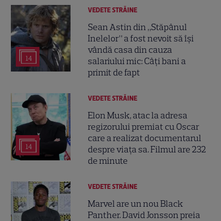
VEDETE STRĂINE
Sean Astin din „Stăpânul
Inelelor” a fost nevoit să își
vândă casa din cauza
14
salariului mic: Câți bani a
primit de fapt
VEDETE STRĂINE
Elon Musk, atac la adresa
regizorului premiat cu Oscar
care a realizat documentarul
14
despre viața sa. Filmul are 232
de minute
VEDETE STRĂINE
Marvel are un nou Black
Panther. David Jonsson preia