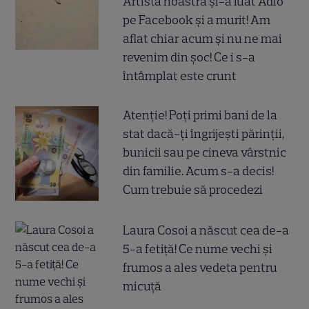
Artista noastră și-a luat Adio
pe Facebook și a murit! Am
aflat chiar acum și nu ne mai
revenim din șoc! Ce i s-a
întâmplat este crunt
Atenție! Poți primi bani de la
stat dacă-ți îngrijești părinții,
bunicii sau pe cineva vârstnic
din familie. Acum s-a decis!
Cum trebuie să procedezi
Laura Cosoi a născut cea de-a
5-a fetiță! Ce nume vechi și
frumos a ales vedeta pentru
micuță