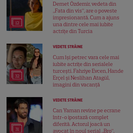
Demet Özdemir, vedeta din
„Fata din vis”, are o poveste
impresionantă. Cum a ajuns
12
una dintre cele mai iubite
actrițe din Turcia
VEDETE STRĂINE
Cum își petrec vara cele mai
iubite actrițe din serialele
turcești. Fahriye Evcen, Hande
32
Erçel și Neslihan Atagül,
imagini din vacanță
VEDETE STRĂINE
Can Yaman revine pe ecrane
într-o ipostază complet
diferită. Actorul joacă un
31
avocat în noul serial „Bro”,