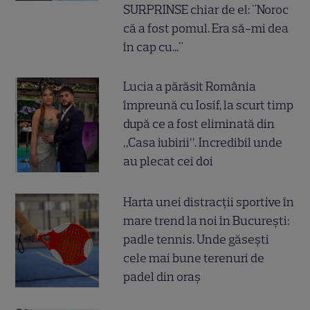
SURPRINSE chiar de el: "Noroc
că a fost pomul. Era să-mi dea
în cap cu..."
Lucia a părăsit România
împreună cu Iosif, la scurt timp
după ce a fost eliminată din
„Casa iubirii”. Incredibil unde
au plecat cei doi
Harta unei distracții sportive în
mare trend la noi în București:
padle tennis. Unde găsești
cele mai bune terenuri de
padel din oraș