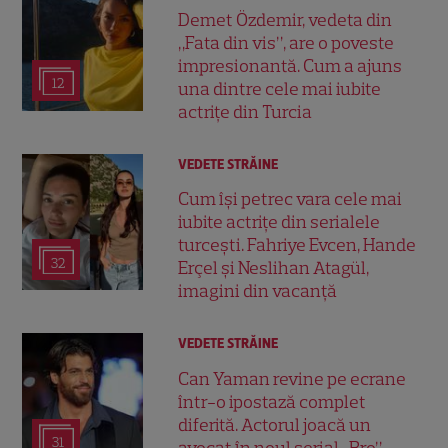
Demet Özdemir, vedeta din
„Fata din vis”, are o poveste
impresionantă. Cum a ajuns
12
una dintre cele mai iubite
actrițe din Turcia
VEDETE STRĂINE
Cum își petrec vara cele mai
iubite actrițe din serialele
turcești. Fahriye Evcen, Hande
32
Erçel și Neslihan Atagül,
imagini din vacanță
VEDETE STRĂINE
Can Yaman revine pe ecrane
într-o ipostază complet
diferită. Actorul joacă un
31
avocat în noul serial „Bro”,