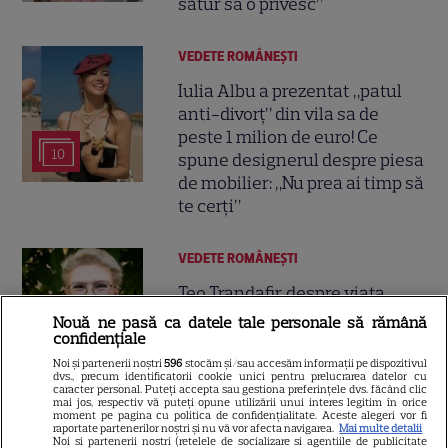
satur să o privesc”
VEDETE ROMÂNEŞTI
Iulia Albu a prezentat „patul
anti-divorț” din vila sa de
peste 1 milion de euro! Ce
10
spune designerul despre piesa
de mobilier: „Nu prea ai timp să
te cerți”
VEDETE ROMÂNEŞTI
Teo Trandafir, despre viața
după ce fiica ei, Maia, a plecat
Nouă ne pasă ca datele tale personale să rămână
de acasă: „Legătura dintre noi
confidențiale
7
nu ne-o ia nimeni”
Noi și partenerii noștri
596
stocăm și/sau accesăm informații pe dispozitivul
dvs., precum identificatorii cookie unici pentru prelucrarea datelor cu
caracter personal. Puteți accepta sau gestiona preferințele dvs. făcând clic
mai jos, respectiv vă puteți opune utilizării unui interes legitim în orice
moment pe pagina cu politica de confidențialitate. Aceste alegeri vor fi
raportate partenerilor noștri și nu vă vor afecta navigarea.
Mai multe detalii
Noi si partenerii nostri (retelele de socializare si agentiile de publicitate