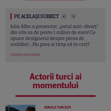
PE ACELAȘI SUBIECT
vorț”
Teo Trandafir, despre viața după ce fiica
Tora 
 Ce
ei, Maia, a plecat de acasă: „Legătura
Dram
dintre noi nu ne-o ia nimeni”
schi
”
Citește mai multe
Citeș
Actorii turci ai
momentului
SERIALE TURCEŞTI