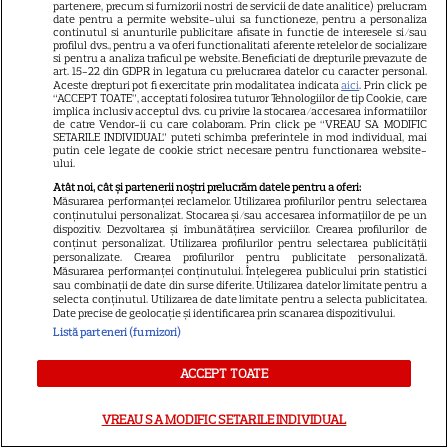
partenere, precum si furnizorii nostri de servicii de date analitice) prelucram
Fiica legendei și-a făcut
date pentru a permite website-ului sa functioneze, pentru a personaliza
continutul si anunturile publicitare afisate in functie de interesele si/sau
debutul în televiziune: „Dacă
profilul dvs., pentru a va oferi functionalitati aferente retelelor de socializare
si pentru a analiza traficul pe website. Beneficiati de drepturile prevazute de
art. 15-22 din GDPR in legatura cu prelucrarea datelor cu caracter personal.
nu te văd în direct, dau în
Aceste drepturi pot fi exercitate prin modalitatea indicata
aici
. Prin click pe
“ACCEPT TOATE”, acceptati folosirea tuturor Tehnologiilor de tip Cookie, care
judecată Liga!”
implica inclusiv acceptul dvs. cu privire la stocarea/accesarea informatiilor
de catre Vendor-ii cu care colaboram. Prin click pe “VREAU SA MODIFIC
SETARILE INDIVIDUAL” puteti schimba preferintele in mod individual, mai
putin cele legate de cookie strict necesare pentru functionarea website-
ului.
Atât noi, cât și partenerii noștri prelucrăm datele pentru a oferi:
Măsurarea performanței reclamelor. Utilizarea profilurilor pentru selectarea
conținutului personalizat. Stocarea și/sau accesarea informațiilor de pe un
Incident neașteptat în direct »
dispozitiv. Dezvoltarea și îmbunătățirea serviciilor. Crearea profilurilor de
conținut personalizat. Utilizarea profilurilor pentru selectarea publicității
Prezentatoarea TV a arătat mai
personalizate. Crearea profilurilor pentru publicitate personalizată.
Măsurarea performanței conținutului. Înțelegerea publicului prin statistici
mult decât și-ar fi dorit: „Știe
sau combinații de date din surse diferite. Utilizarea datelor limitate pentru a
selecta conținutul. Utilizarea de date limitate pentru a selecta publicitatea.
ce face, e cu intenție”
Date precise de geolocație și identificarea prin scanarea dispozitivului.
Listă parteneri (furnizori)
ACCEPT TOATE
Laura Cosoi a născut cea de-a
5-a fetiță! Ce nume vechi și
VREAU SA MODIFIC SETARILE INDIVIDUAL
frumos a ales vedeta pentru