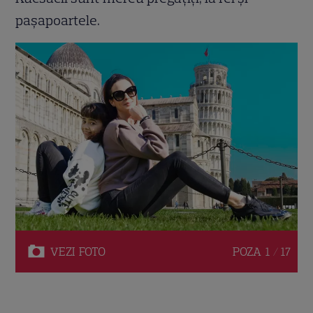
pașapoartele.
VEZI
FOTO
POZA
1 / 17