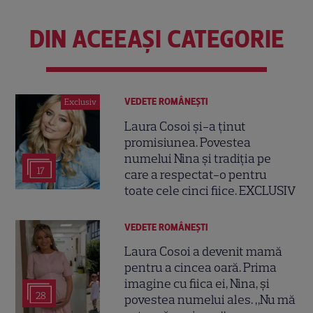
DIN ACEEAȘI CATEGORIE
VEDETE ROMÂNEŞTI
Exclusiv
Laura Cosoi și-a ținut
promisiunea. Povestea
numelui Nina și tradiția pe
17
care a respectat-o pentru
toate cele cinci fiice. EXCLUSIV
VEDETE ROMÂNEŞTI
Laura Cosoi a devenit mamă
pentru a cincea oară. Prima
imagine cu fiica ei, Nina, și
28
povestea numelui ales. „Nu mă