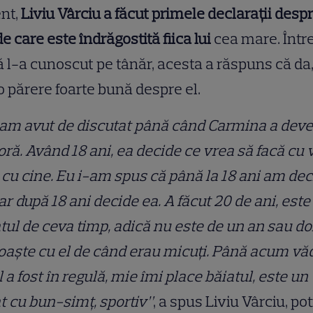
nt,
Liviu Vârciu a făcut primele declarații desp
de care este îndrăgostită fiica lui
cea mare. Într
 l-a cunoscut pe tânăr, acesta a răspuns că da,
o părere foarte bună despre el.
am avut de discutat până când Carmina a deve
ră. Având 18 ani, ea decide ce vrea să facă cu 
i cu cine. Eu i-am spus că până la 18 ani am dec
iar după 18 ani decide ea. A făcut 20 de ani, este
tul de ceva timp, adică nu este de un an sau doi
aşte cu el de când erau micuţi. Până acum vă
l a fost în regulă, mie îmi place băiatul, este un
t cu bun-simţ, sportiv”
, a spus Liviu Vârciu, pot