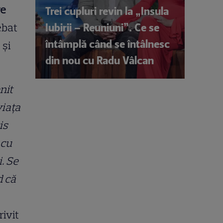
re
Trei cupluri revin la „Insula
Iubirii – Reuniuni”. Ce se
ebat
întâmplă când se întâlnesc
 și
din nou cu Radu Vâlcan
nit
viaţa
is
 cu
. Se
d că
rivit