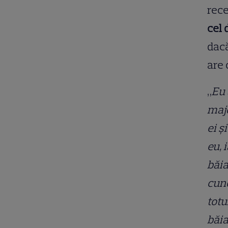
rece
cel 
dacă
are 
„
Eu 
majo
ei ş
eu, 
băia
cuno
totu
băia