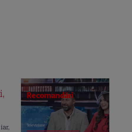
i,
Recomandări
Televiziune
, iar,