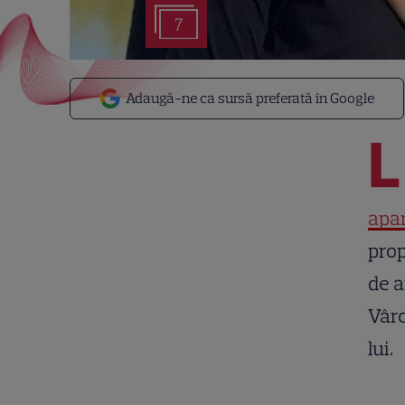
7
Adaugă-ne ca sursă preferată în Google
L
apa
prop
de a
Vârc
lui.