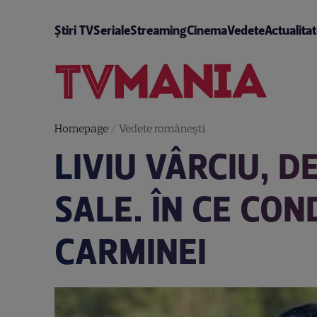
Știri TV
Seriale
Streaming
Cinema
Vedete
Actualita
Homepage
/
Vedete româneşti
LIVIU VÂRCIU, D
SALE. ÎN CE COND
CARMINEI