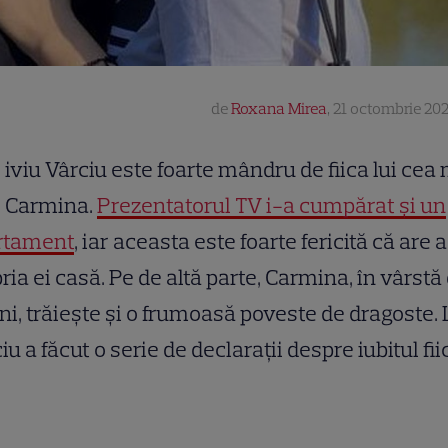
de
Roxana Mirea
,
21 octombrie 202
iviu Vârciu este foarte mândru de fiica lui cea
Carmina.
Prezentatorul TV i-a cumpărat și un
rtament
, iar aceasta este foarte fericită că are
ria ei casă. Pe de altă parte, Carmina, în vârstă
ni, trăiește și o frumoasă poveste de dragoste. 
iu a făcut o serie de declarații despre iubitul fii