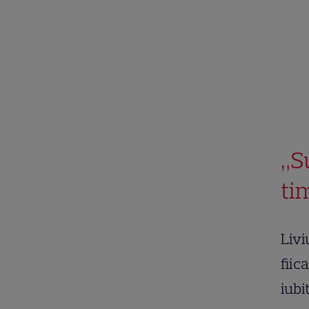
„S
ti
Livi
fiic
iubi