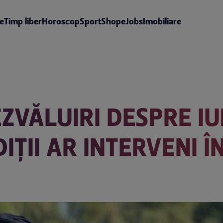
te
Timp liber
Horoscop
Sport
Shop
eJobs
Imobiliare
EZVĂLUIRI DESPRE IUB
IȚII AR INTERVENI Î