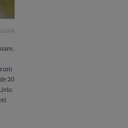
2, 10:04
 mare,
 acum
 de 20
Liviu
cei