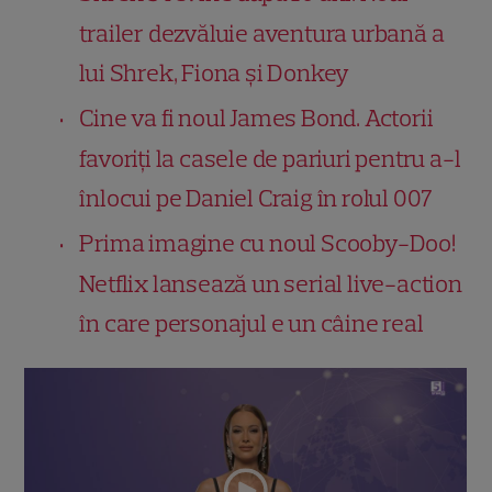
trailer dezvăluie aventura urbană a
lui Shrek, Fiona și Donkey
Cine va fi noul James Bond. Actorii
favoriți la casele de pariuri pentru a-l
înlocui pe Daniel Craig în rolul 007
Prima imagine cu noul Scooby-Doo!
Netflix lansează un serial live-action
în care personajul e un câine real