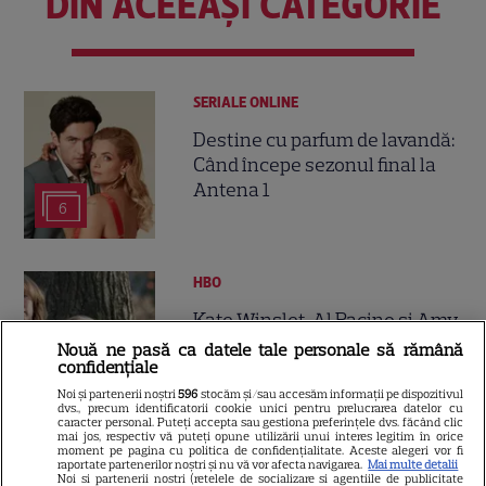
DIN ACEEAȘI CATEGORIE
SERIALE ONLINE
Destine cu parfum de lavandă:
Când începe sezonul final la
Antena 1
6
HBO
Kate Winslet, Al Pacino și Amy
Adams în producții de nota 10!
Nouă ne pasă ca datele tale personale să rămână
confidențiale
Cele 5 miniserii HBO în care
13
fiecare episod este o adevărată
Noi și partenerii noștri
596
stocăm și/sau accesăm informații pe dispozitivul
dvs., precum identificatorii cookie unici pentru prelucrarea datelor cu
capodoperă
caracter personal. Puteți accepta sau gestiona preferințele dvs. făcând clic
mai jos, respectiv vă puteți opune utilizării unui interes legitim în orice
moment pe pagina cu politica de confidențialitate. Aceste alegeri vor fi
raportate partenerilor noștri și nu vă vor afecta navigarea.
Mai multe detalii
NETFLIX
Noi si partenerii nostri (retelele de socializare si agentiile de publicitate