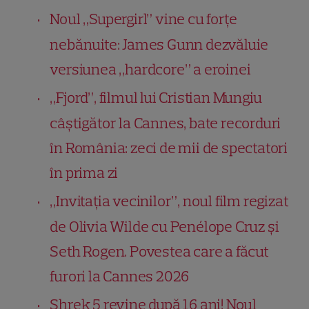
Noul „Supergirl” vine cu forțe
nebănuite: James Gunn dezvăluie
versiunea „hardcore” a eroinei
„Fjord”, filmul lui Cristian Mungiu
câștigător la Cannes, bate recorduri
în România: zeci de mii de spectatori
în prima zi
„Invitația vecinilor”, noul film regizat
de Olivia Wilde cu Penélope Cruz și
Seth Rogen. Povestea care a făcut
furori la Cannes 2026
Shrek 5 revine după 16 ani! Noul