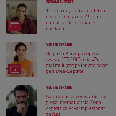
SERIALE TURCEŞTI
Trauma neștiută a actriței din
serialul „O dragoste”! Drama
cumplită care i-a marcat
6
copilăria
VEDETE STRĂINE
Bergüzar Korel, pe coperta
revistei HELLO! Turcia: „Pun
mai mult preț pe fericire decât
4
pe a avea dreptate”
VEDETE STRĂINE
Can Yaman cucerește din nou
presa internațională. Noua
copertă care i-a impresionat
pe fani