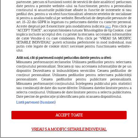
partenere, precum si furnizorii nostri de servicii de date analitice) prelucram
date pentru a permite website-ului sa functioneze, pentru a personaliza
Noutăți Hollywood: Netflix
continutul si anunturile publicitare afisate in functie de interesele si/sau
profilul dvs., pentru a va oferi functionalitati aferente retelelor de socializare
amână „Hannibal”, Joaquin
si pentru a analiza traficul pe website. Beneficiati de drepturile prevazute de
Phoenix pregătește „Polaris”,
art. 15-22 din GDPR in legatura cu prelucrarea datelor cu caracter personal.
Aceste drepturi pot fi exercitate prin modalitatea indicata
aici
. Prin click pe
iar „Heat 2” intră în producție
“ACCEPT TOATE”, acceptati folosirea tuturor Tehnologiilor de tip Cookie, care
implica inclusiv acceptul dvs. cu privire la stocarea/accesarea informatiilor
de catre Vendor-ii cu care colaboram. Prin click pe “VREAU SA MODIFIC
SETARILE INDIVIDUAL” puteti schimba preferintele in mod individual, mai
putin cele legate de cookie strict necesare pentru functionarea website-
NETFLIX
ului.
Atât noi, cât și partenerii noștri prelucrăm datele pentru a oferi:
Lovitură totală pentru Netflix!
Măsurarea performanței reclamelor. Utilizarea profilurilor pentru selectarea
Starurile din „Harry Potter” și
conținutului personalizat. Stocarea și/sau accesarea informațiilor de pe un
dispozitiv. Dezvoltarea și îmbunătățirea serviciilor. Crearea profilurilor de
„Game of Thrones” fac echipă
conținut personalizat. Utilizarea profilurilor pentru selectarea publicității
16
personalizate. Crearea profilurilor pentru publicitate personalizată.
într-o comedie fantasy care
Măsurarea performanței conținutului. Înțelegerea publicului prin statistici
reinventează complet
sau combinații de date din surse diferite. Utilizarea datelor limitate pentru a
selecta conținutul. Utilizarea de date limitate pentru a selecta publicitatea.
povestea Cenușăresei
Date precise de geolocație și identificarea prin scanarea dispozitivului.
Listă parteneri (furnizori)
ACCEPT TOATE
Cum nu s-a mai văzut în
VREAU SA MODIFIC SETARILE INDIVIDUAL
istoria fotbalului! » Atmosferă