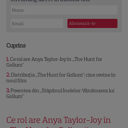
Cuprins
1
Ce rol are Anya Taylor-Joy în „The Hunt for
Gollum”
2
Distribuția „The Hunt for Gollum”: cine revine în
noul film
3
Povestea din „Stăpânul Inelelor: Vânătoarea lui
Gollum”
Ce rol are Anya Taylor-Joy în