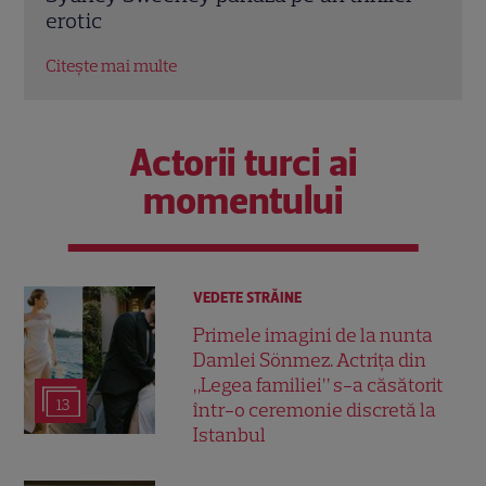
Citește mai multe
Citeș
Actorii turci ai
momentului
VEDETE STRĂINE
Primele imagini de la nunta
Damlei Sönmez. Actrița din
„Legea familiei” s-a căsătorit
13
într-o ceremonie discretă la
Istanbul