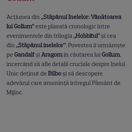
Acțiunea din
„Stăpânul Inelelor: Vânătoarea
lui Gollum”
este plasată cronologic între
evenimentele din trilogia
„Hobbitul”
și cea
din
„Stăpânul inelelor”
. Povestea îi urmărește
pe
Gandalf
și
Aragorn
în căutarea lui
Gollum
,
încercând să afle detalii cruciale despre Inelul
Unic deținut de
Bilbo
și să descopere
adevărul care amenință întregul Pământ de
Mijloc.