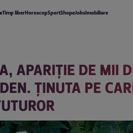
te
Timp liber
Horoscop
Sport
Shop
eJobs
Imobiliare
, APARIȚIE DE MII 
EN. ȚINUTA PE CAR
TUTUROR