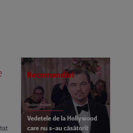
e
Recomandări
Vedete străine
Vedetele de la Hollywood
care nu s-au căsătorit
tat