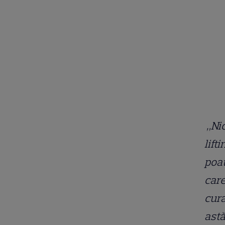
„Nic
lift
poat
care
cura
astă