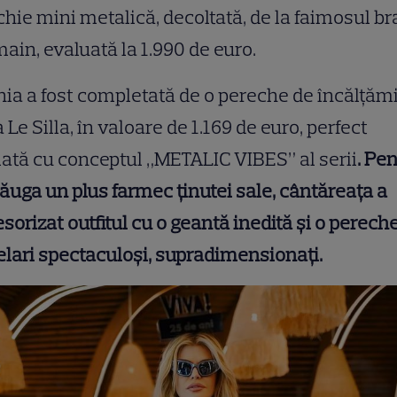
chie mini metalică, decoltată, de la faimosul b
ain, evaluată la 1.990 de euro.
ia a fost completată de o pereche de încălțăm
a Le Silla, în valoare de 1.169 de euro, perfect
iată cu conceptul „METALIC VIBES” al serii
. Pe
ăuga un plus farmec ținutei sale, cântăreața a
sorizat outfitul cu o geantă inedită și o perech
lari spectaculoși, supradimensionați.