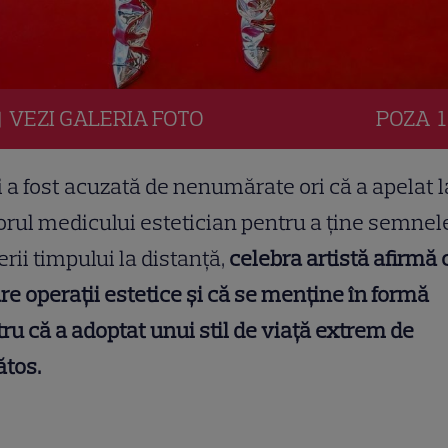
VEZI
GALERIA
FOTO
POZA
1
 a fost acuzată de nenumărate ori că a apelat l
orul medicului estetician pentru a ține semnel
erii timpului la distanță,
celebra artistă afirmă 
re operații estetice și că se menține în formă
ru că a adoptat unui stil de viață extrem de
tos.