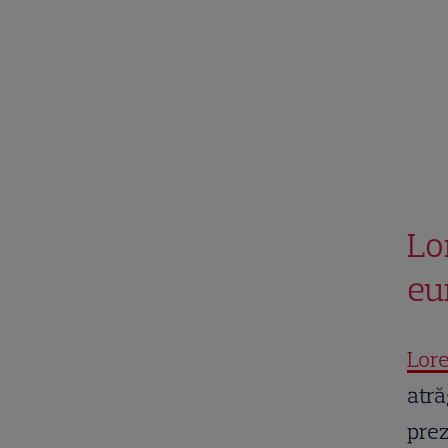
Lo
eu
Lor
atră
prez