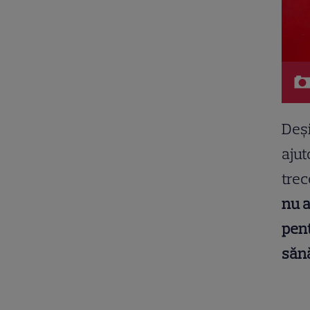
Deși
ajut
trec
nu a
pent
sănă