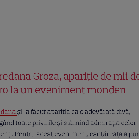
redana Groza, apariție de mii d
ro la un eveniment monden
edana
și-a făcut apariția ca o adevărată divă,
gând toate privirile și stârnind admirația celor
enți. Pentru acest eveniment, cântăreața a pur