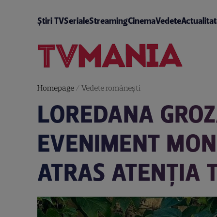
Știri TV
Seriale
Streaming
Cinema
Vedete
Actualita
Homepage
/
Vedete româneşti
LOREDANA GROZA
EVENIMENT MOND
ATRAS ATENȚIA 