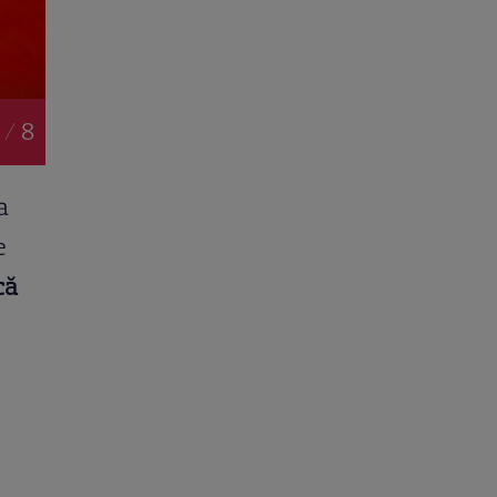
 / 8
a
e
că