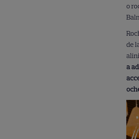
o ro
Balm
Roch
de l
alin
a ad
acce
oche