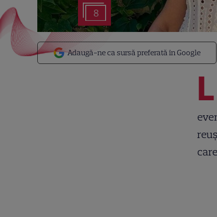
8
Adaugă-ne ca sursă preferată în Google
L
even
reuș
care