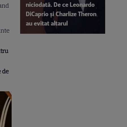
niciodată. De ce Leonardo
rand
DiCaprio și Charlize Theron
au evitat altarul
inte
ntru
e de