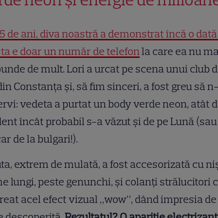
5 de ani, diva noastră a demonstrat încă o dată
ta e doar un număr de telefon
la care ea nu ma
unde de mult. Lori a urcat pe scena unui club 
 din Constanța și, să fim sinceri, a fost greu să n
rvi: vedeta a purtat un body verde neon, atât 
dent încât probabil s-a văzut și de pe Lună (sau
r de la bulgari!).
ta, extrem de mulată, a fost accesorizată cu ni
e lungi, peste genunchi, și colanți strălucitori 
reat acel efect vizual „wow”, dând impresia de
e descoperită.
Rezultatul? O apariție electrizan