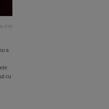
6, 17:00
nu a
zele
ul cu