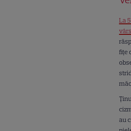
La 5
vârs
răsp
fițe
obse
stri
măca
Ținu
cizm
au c
piel