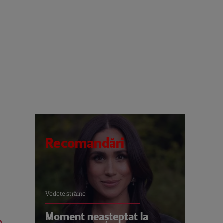
Recomandări
Vedete străine
Moment neașteptat la
e