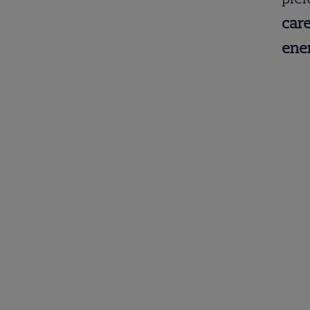
care
ener