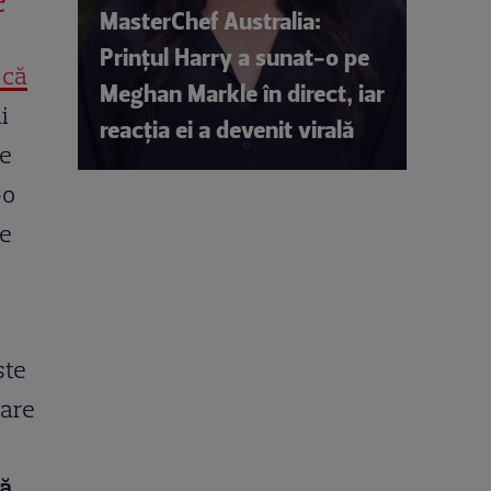
MasterChef Australia:
Prințul Harry a sunat-o pe
 că
Meghan Markle în direct, iar
i
reacția ei a devenit virală
de
-o
de
ște
care
tă