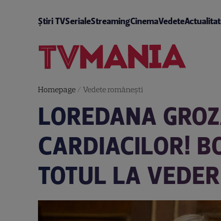
Știri TV
Seriale
Streaming
Cinema
Vedete
Actualita
Homepage
/
Vedete româneşti
LOREDANA GROZA
CARDIACILOR! B
TOTUL LA VEDER