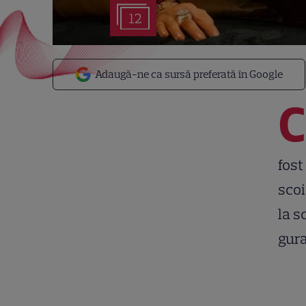
12
Adaugă-ne ca sursă preferată în Google
C
fost
scoi
la s
gura