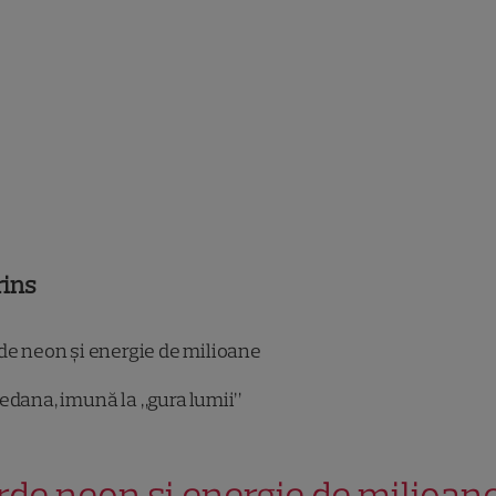
rins
de neon și energie de milioane
edana, imună la „gura lumii”
rde neon și energie de milioan