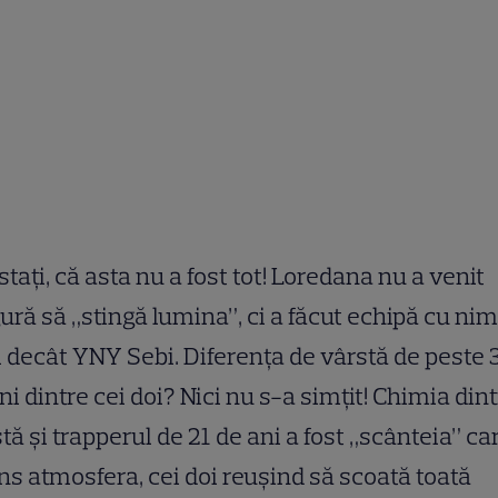
stați, că asta nu a fost tot! Loredana nu a venit
ură să „stingă lumina”, ci a făcut echipă cu ni
l decât YNY Sebi. Diferența de vârstă de peste 
ni dintre cei doi? Nici nu s-a simțit! Chimia din
stă și trapperul de 21 de ani a fost „scânteia” ca
ns atmosfera, cei doi reușind să scoată toată