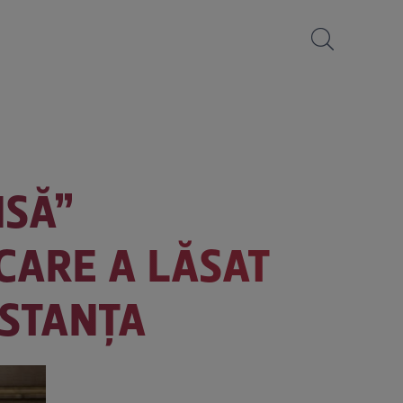
ISĂ”
CARE A LĂSAT
NSTANȚA