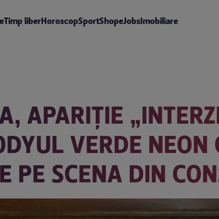
te
Timp liber
Horoscop
Sport
Shop
eJobs
Imobiliare
, APARIȚIE „INTERZ
ODYUL VERDE NEON 
E PE SCENA DIN CO