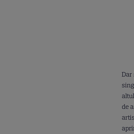
Dar 
sing
altu
de a
arti
apri