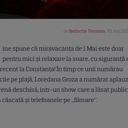
de
Redactia Tvmania
,
05 mai 202
ine spune că minivacanța de 1 Mai este doar
pentru mici și relaxare la soare, cu siguranță 
 recent la Constanța! În timp ce unii numărau
cile pe plajă, Loredana Groza a numărat aplau
cenă deschisă, într-un show care a lăsat public
 căscată și telefoanele pe „filmare”.