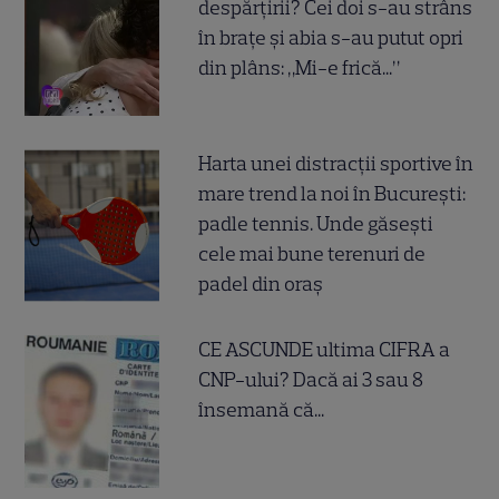
despărțirii? Cei doi s-au strâns
în brațe și abia s-au putut opri
din plâns: „Mi-e frică...”
Harta unei distracții sportive în
mare trend la noi în București:
padle tennis. Unde găsești
cele mai bune terenuri de
padel din oraș
CE ASCUNDE ultima CIFRA a
CNP-ului? Dacă ai 3 sau 8
însemană că...