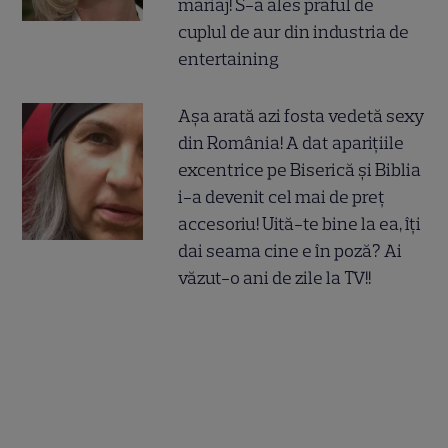
mariaj! S-a ales praful de
cuplul de aur din industria de
entertaining
Așa arată azi fosta vedetă sexy
din România! A dat aparițiile
excentrice pe Biserică și Biblia
i-a devenit cel mai de preț
accesoriu! Uită-te bine la ea, îți
dai seama cine e în poză? Ai
văzut-o ani de zile la TV!!