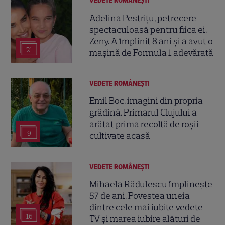
VEDETE ROMÂNEŞTI
Adelina Pestrițu, petrecere
spectaculoasă pentru fiica ei,
Zeny. A împlinit 8 ani și a avut o
21
mașină de Formula 1 adevărată
VEDETE ROMÂNEŞTI
Emil Boc, imagini din propria
grădină. Primarul Clujului a
arătat prima recoltă de roșii
9
cultivate acasă
VEDETE ROMÂNEŞTI
Mihaela Rădulescu împlinește
57 de ani. Povestea uneia
dintre cele mai iubite vedete
16
TV și marea iubire alături de