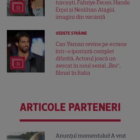
turcești. Fahriye Evcen, Hande
32
Erçel și Neslihan Atagül,
imagini din vacanță
VEDETE STRĂINE
Can Yaman revine pe ecrane
într-o ipostază complet
diferită. Actorul joacă un
31
avocat în noul serial „Bro”,
filmat în Italia
ARTICOLE PARTENERI
Anunțul momentului! A vrut