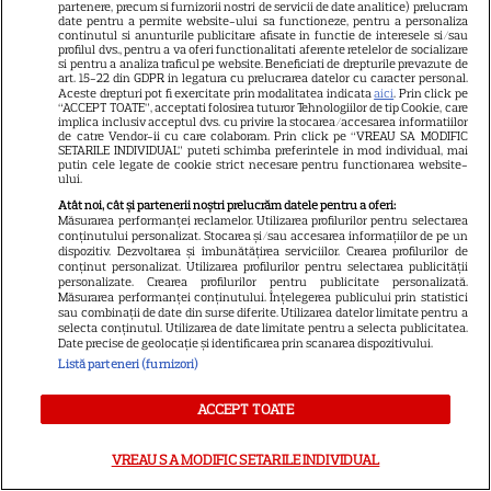
partenere, precum si furnizorii nostri de servicii de date analitice) prelucram
date pentru a permite website-ului sa functioneze, pentru a personaliza
DISNEY PLUS
continutul si anunturile publicitare afisate in functie de interesele si/sau
profilul dvs., pentru a va oferi functionalitati aferente retelelor de socializare
si pentru a analiza traficul pe website. Beneficiati de drepturile prevazute de
Premiere de neratat pe Netflix,
art. 15-22 din GDPR in legatura cu prelucrarea datelor cu caracter personal.
Disney+ și SkyShowtime în
Aceste drepturi pot fi exercitate prin modalitatea indicata
aici
. Prin click pe
“ACCEPT TOATE”, acceptati folosirea tuturor Tehnologiilor de tip Cookie, care
august: seriale noi, filme de
implica inclusiv acceptul dvs. cu privire la stocarea/accesarea informatiilor
de catre Vendor-ii cu care colaboram. Prin click pe “VREAU SA MODIFIC
15
colecție și vedete de top
SETARILE INDIVIDUAL” puteti schimba preferintele in mod individual, mai
putin cele legate de cookie strict necesare pentru functionarea website-
ului.
Atât noi, cât și partenerii noștri prelucrăm datele pentru a oferi:
CINEMA
Măsurarea performanței reclamelor. Utilizarea profilurilor pentru selectarea
conținutului personalizat. Stocarea și/sau accesarea informațiilor de pe un
Eli Roth revine cu „Omul cu
dispozitiv. Dezvoltarea și îmbunătățirea serviciilor. Crearea profilurilor de
conținut personalizat. Utilizarea profilurilor pentru selectarea publicității
înghețata mortală”. Filmul
personalizate. Crearea profilurilor pentru publicitate personalizată.
Măsurarea performanței conținutului. Înțelegerea publicului prin statistici
horror în care copiii devin
sau combinații de date din surse diferite. Utilizarea datelor limitate pentru a
5
criminali după ce mănâncă
selecta conținutul. Utilizarea de date limitate pentru a selecta publicitatea.
Date precise de geolocație și identificarea prin scanarea dispozitivului.
înghețată
Listă parteneri (furnizori)
ACCEPT TOATE
VEDETE STRĂINE
„Povestea peștelui posac”,
VREAU SA MODIFIC SETARILE INDIVIDUAL
aventura animată inspirată