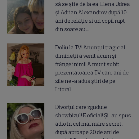
să se știe de la ea! Elena Udrea
și Adrian Alexandrov, după 10
ani de relație și un copil rupt
din soare au...
Doliu la TV! Anunțul tragic al
dimineții a venit acum și
frânge inimi! A murit subit
prezentatoarea TV care ani de
zile ne-a adus știri de pe
Litoral
Divorțul care zguduie
showbizul! E oficial! Și-au spus
adio în cel mai mare secret,
după aproape 20 de ani de