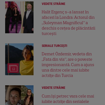
VEDETE STRĂINE
Halit Ergenç s-a lansat în
afaceri la Londra: Actorul din
„Suleyman Magnificul” a
deschis o rețea de plăcintării
turcești
SERIALE TURCEŞTI
Demet Özdemir, vedeta din
„Fata din vis”, are o poveste
impresionantă. Cum a ajuns
12
una dintre cele mai iubite
actrițe din Turcia
VEDETE STRĂINE
Cum își petrec vara cele mai
iubite actrițe din serialele