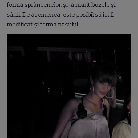
forma sprâncenelor, și-a mărit buzele și
sânii. De asemenea, este posibil să își fi
modificat și forma nasului.