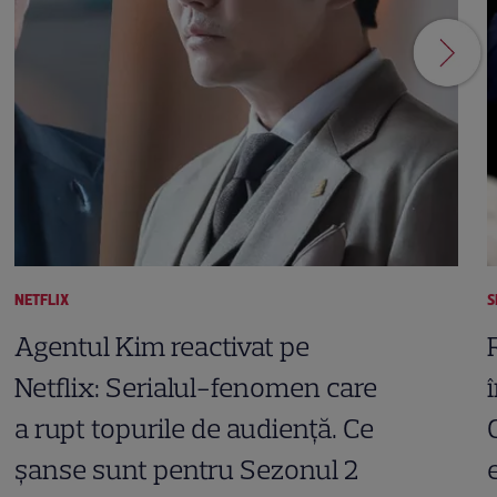
NETFLIX
S
Agentul Kim reactivat pe
Netflix: Serialul-fenomen care
a rupt topurile de audiență. Ce
șanse sunt pentru Sezonul 2