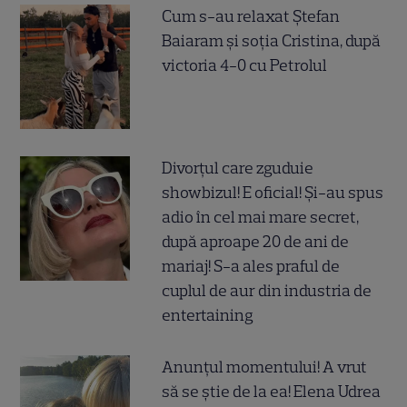
Cum s-au relaxat Ștefan
Baiaram și soția Cristina, după
victoria 4-0 cu Petrolul
Divorțul care zguduie
showbizul! E oficial! Și-au spus
adio în cel mai mare secret,
după aproape 20 de ani de
mariaj! S-a ales praful de
cuplul de aur din industria de
entertaining
Anunțul momentului! A vrut
să se știe de la ea! Elena Udrea