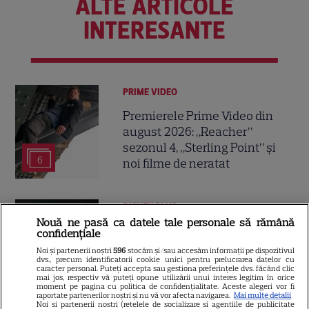
ALTE ARTICOLE
INTERESANTE
PRIME VIDEO
Premierele Prime Video din
august 2026: „Reacher”
sezonul 4, „Sterling Point” și
6
noi filme de neratat
DISNEY PLUS
Nouă ne pasă ca datele tale personale să rămână
Premiere Disney+ august
confidențiale
2026: „Camp Rock 3”,
Noi și partenerii noștri
596
stocăm și/sau accesăm informații pe dispozitivul
dvs., precum identificatorii cookie unici pentru prelucrarea datelor cu
„Futurama” și trilogia
caracter personal. Puteți accepta sau gestiona preferințele dvs. făcând clic
17
„Stăpânul Inelelor” ajung pe
mai jos, respectiv vă puteți opune utilizării unui interes legitim în orice
moment pe pagina cu politica de confidențialitate. Aceste alegeri vor fi
platformă
raportate partenerilor noștri și nu vă vor afecta navigarea.
Mai multe detalii
Noi si partenerii nostri (retelele de socializare si agentiile de publicitate