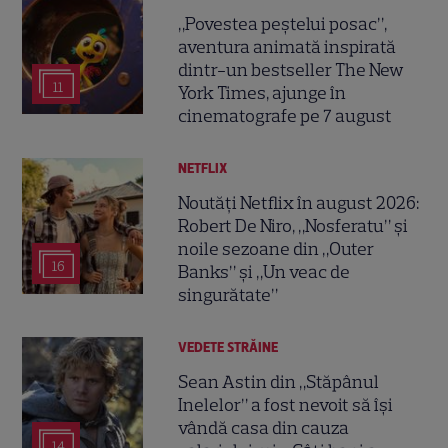
„Povestea peștelui posac”,
aventura animată inspirată
dintr-un bestseller The New
11
York Times, ajunge în
cinematografe pe 7 august
NETFLIX
Noutăți Netflix în august 2026:
Robert De Niro, „Nosferatu” și
noile sezoane din „Outer
16
Banks” și „Un veac de
singurătate”
VEDETE STRĂINE
Sean Astin din „Stăpânul
Inelelor” a fost nevoit să își
vândă casa din cauza
14