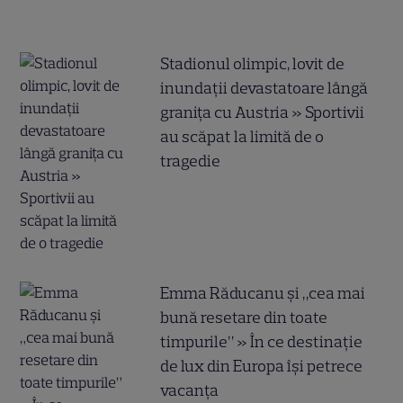
Stadionul olimpic, lovit de
inundații devastatoare lângă
granița cu Austria » Sportivii
au scăpat la limită de o
tragedie
Emma Răducanu și „cea mai
bună resetare din toate
timpurile” » În ce destinație
de lux din Europa își petrece
vacanța