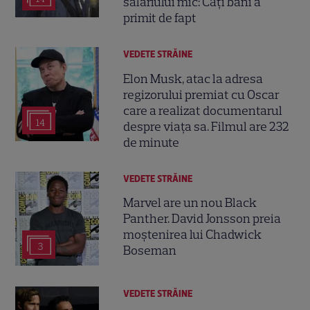
salariului mic: Câți bani a
primit de fapt
VEDETE STRĂINE
Elon Musk, atac la adresa
regizorului premiat cu Oscar
care a realizat documentarul
14
despre viața sa. Filmul are 232
de minute
VEDETE STRĂINE
Marvel are un nou Black
Panther. David Jonsson preia
moștenirea lui Chadwick
3
Boseman
VEDETE STRĂINE