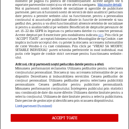
Știri mondene
moment pe pagina cu politica de confidențialitate. Aceste alegeri vor fi
raportate partenerilor noștri și nu vă vor afecta navigarea.
Mai multe detalii
Noi si partenerii nostri (retelele de socializare si agentiile de publicitate
Avantaje
partenere, precum si furnizorii nostri de servicii de date analitice) prelucram
date pentru a permite website-ului sa functioneze, pentru a personaliza
Elle
continutul si anunturile publicitare afisate in functie de interesele si/sau
profilul dvs., pentru a va oferi functionalitati aferente retelelor de socializare
Unica
si pentru a analiza traficul pe website. Beneficiati de drepturile prevazute de
art. 15-22 din GDPR in legatura cu prelucrarea datelor cu caracter personal.
Retete practice
Aceste drepturi pot fi exercitate prin modalitatea indicata
aici
. Prin click pe
“ACCEPT TOATE”, acceptati folosirea tuturor Tehnologiilor de tip Cookie, care
implica inclusiv acceptul dvs. cu privire la stocarea/accesarea informatiilor
de catre Vendor-ii cu care colaboram. Prin click pe “VREAU SA MODIFIC
SETARILE INDIVIDUAL” puteti schimba preferintele in mod individual, mai
URMĂREȘTE-NE PE
putin cele legate de cookie strict necesare pentru functionarea website-
ului.
Atât noi, cât și partenerii noștri prelucrăm datele pentru a oferi:
Măsurarea performanței reclamelor. Utilizarea profilurilor pentru selectarea
conținutului personalizat. Stocarea și/sau accesarea informațiilor de pe un
dispozitiv. Dezvoltarea și îmbunătățirea serviciilor. Crearea profilurilor de
conținut personalizat. Utilizarea profilurilor pentru selectarea publicității
Copyright
2026
Ringier Romania – Toate Drepturile rezervate
personalizate. Crearea profilurilor pentru publicitate personalizată.
Măsurarea performanței conținutului. Înțelegerea publicului prin statistici
sau combinații de date din surse diferite. Utilizarea datelor limitate pentru a
selecta conținutul. Utilizarea de date limitate pentru a selecta publicitatea.
Date precise de geolocație și identificarea prin scanarea dispozitivului.
Listă parteneri (furnizori)
Pariază responsabil! Decizia ONJN nr. 821/25.09.2025.
Jocurile de noroc sunt interzise minorilor.
ACCEPT TOATE