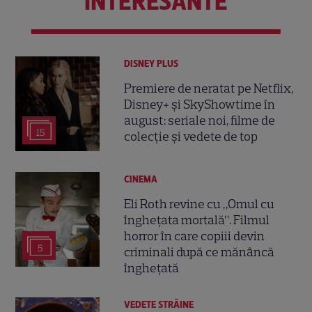
INTERESANTE
DISNEY PLUS
Premiere de neratat pe Netflix,
Disney+ și SkyShowtime în
august: seriale noi, filme de
15
colecție și vedete de top
CINEMA
Eli Roth revine cu „Omul cu
înghețata mortală”. Filmul
horror în care copiii devin
5
criminali după ce mănâncă
înghețată
VEDETE STRĂINE