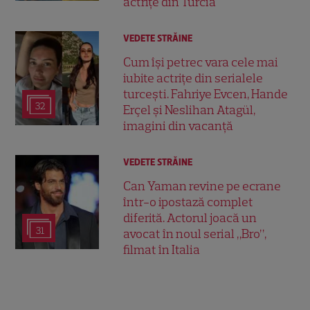
actrițe din Turcia
VEDETE STRĂINE
Cum își petrec vara cele mai
iubite actrițe din serialele
turcești. Fahriye Evcen, Hande
32
Erçel și Neslihan Atagül,
imagini din vacanță
VEDETE STRĂINE
Can Yaman revine pe ecrane
într-o ipostază complet
diferită. Actorul joacă un
31
avocat în noul serial „Bro”,
filmat în Italia