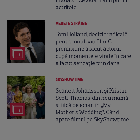
actrițele
VEDETE STRĂINE
Tom Holland, decizie radicală
pentru noul său film! Ce
promisiune a făcut actorul
13
după momentele virale în care
a făcut senzație prin dans
SKYSHOWTIME
Scarlett Johansson și Kristin
Scott Thomas, din nou mamă
și fiică pe ecran în „My
13
Mother's Wedding”. Când
apare filmul pe SkyShowtime