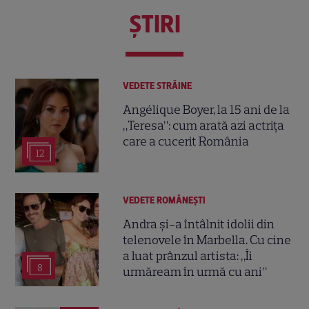
ŞTIRI
VEDETE STRĂINE
Angélique Boyer, la 15 ani de la
„Teresa”: cum arată azi actrița
care a cucerit România
12
VEDETE ROMÂNEŞTI
Andra și-a întâlnit idolii din
telenovele în Marbella. Cu cine
a luat prânzul artista: „Îi
8
urmăream în urmă cu ani”