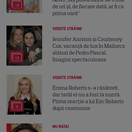
14
de ori și, de fiecare dată, ar fi ca
prima oară”
VEDETE STRĂINE
Jennifer Aniston și Courteney
Cox, vacanță de lux în Mallorca
alături de Pedro Pascal.
14
Imagini spectaculoase
VEDETE STRĂINE
Emma Roberts s-a căsătorit,
dar tatăl ei nu a fost la nuntă.
Prima reacție a lui Eric Roberts
9
după ceremonie
NU RATA!