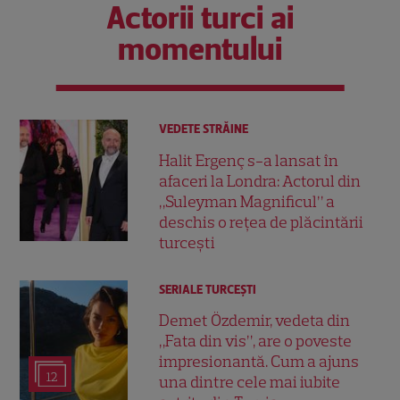
Actorii turci ai
momentului
VEDETE STRĂINE
Halit Ergenç s-a lansat în
afaceri la Londra: Actorul din
„Suleyman Magnificul” a
deschis o rețea de plăcintării
turcești
SERIALE TURCEŞTI
Demet Özdemir, vedeta din
„Fata din vis”, are o poveste
impresionantă. Cum a ajuns
12
una dintre cele mai iubite