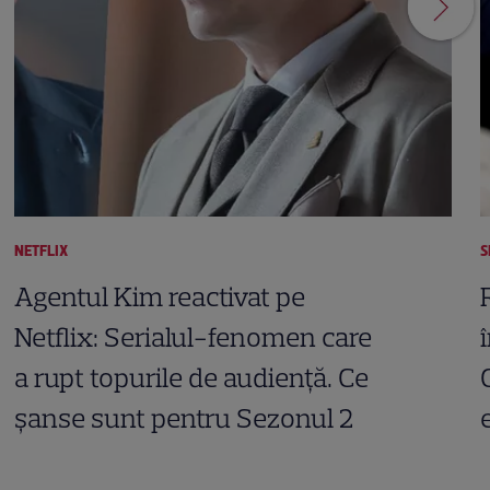
NETFLIX
S
Agentul Kim reactivat pe
Netflix: Serialul-fenomen care
a rupt topurile de audiență. Ce
șanse sunt pentru Sezonul 2