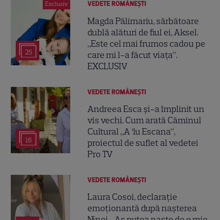
VEDETE ROMÂNEŞTI
Exclusiv
Magda Pălimariu, sărbătoare
dublă alături de fiul ei, Aksel.
„Este cel mai frumos cadou pe
25
care mi l-a făcut viața”.
EXCLUSIV
VEDETE ROMÂNEŞTI
Andreea Esca și-a împlinit un
vis vechi. Cum arată Căminul
Cultural „A ‘lu Escana”,
16
proiectul de suflet al vedetei
Pro TV
VEDETE ROMÂNEŞTI
Laura Cosoi, declarație
emoționantă după nașterea
Ninei. „Aș putea naște de o mie