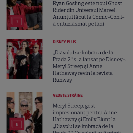
Ryan Gosling este noul Ghost
Rider din Universul Marvel.
Anunțul făcut la Comic-Con i-
7
a entuziasmat pe fani
DISNEY PLUS
„Diavolul se îmbracă de la
Prada 2” s-a lansat pe Disney+.
Meryl Streep și Anne
Hathaway revin la revista
Runway
VEDETE STRĂINE
Meryl Streep, gest
impresionant pentru Anne
Hathaway și Emily Blunt la
9
„Diavolul se îmbracă de la
Prada 2”. Ce salarii ar fi primit