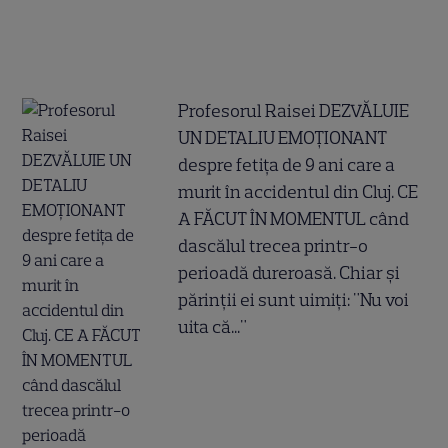
Profesorul Raisei DEZVĂLUIE
UN DETALIU EMOȚIONANT
despre fetița de 9 ani care a
murit în accidentul din Cluj. CE
A FĂCUT ÎN MOMENTUL când
dascălul trecea printr-o
perioadă dureroasă. Chiar și
părinții ei sunt uimiți: "Nu voi
uita că..."