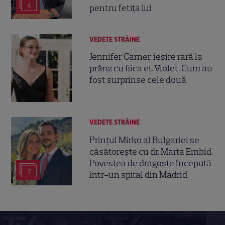
4
pentru fetița lui
VEDETE STRĂINE
Jennifer Garner, ieșire rară la
prânz cu fiica ei, Violet. Cum au
fost surprinse cele două
VEDETE STRĂINE
Prințul Mirko al Bulgariei se
căsătorește cu dr. Marta Embid.
Povestea de dragoste începută
7
într-un spital din Madrid