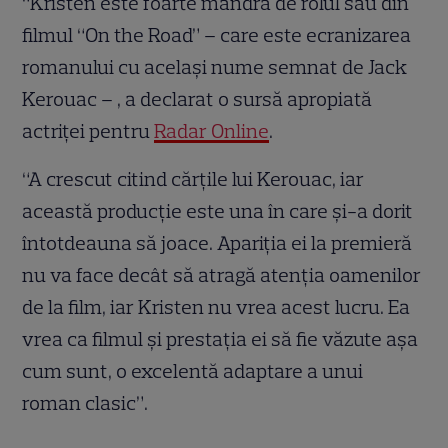
“Kristen este foarte mândră de rolul său din
filmul “On the Road” – care este ecranizarea
romanului cu același nume semnat de Jack
Kerouac – , a declarat o sursă apropiată
actriței pentru
Radar Online
.
“A crescut citind cărțile lui Kerouac, iar
această producție este una în care și-a dorit
întotdeauna să joace. Apariția ei la premieră
nu va face decât să atragă atenția oamenilor
de la film, iar Kristen nu vrea acest lucru. Ea
vrea ca filmul și prestația ei să fie văzute așa
cum sunt, o excelentă adaptare a unui
roman clasic”.