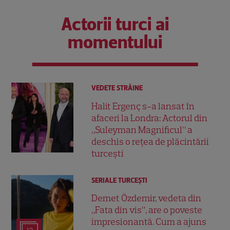
Actorii turci ai
momentului
VEDETE STRĂINE
Halit Ergenç s-a lansat în
afaceri la Londra: Actorul din
„Suleyman Magnificul” a
deschis o rețea de plăcintării
turcești
SERIALE TURCEŞTI
Demet Özdemir, vedeta din
„Fata din vis”, are o poveste
impresionantă. Cum a ajuns