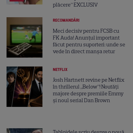
plăcere” EXCLUSIV
RECOMANDĂRI
Meci decisiv pentru FCSB cu
FK Auda! Anunțul important
făcut pentru suporteri: unde se
vede în direct manșa retur
NETFLIX
Josh Hartnett revine pe Netflix
în thrillerul „Below”! Noutăți
majore despre premiile Emmy
și noul serial Dan Brown
Tabloidele scriu despre o nouă