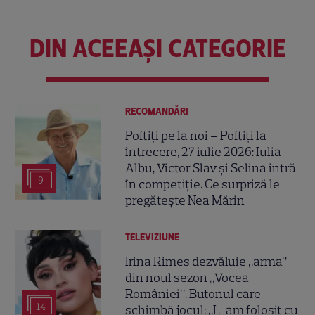
DIN ACEEAȘI CATEGORIE
RECOMANDĂRI
Poftiți pe la noi – Poftiți la
întrecere, 27 iulie 2026: Iulia
Albu, Victor Slav și Selina intră
9
în competiție. Ce surpriză le
pregătește Nea Mărin
TELEVIZIUNE
Irina Rimes dezvăluie „arma”
din noul sezon „Vocea
României”. Butonul care
14
schimbă jocul: „L-am folosit cu