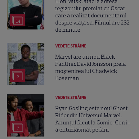
Elon Musk, atac la adresa
regizorului premiat cu Oscar
care a realizat documentarul
14
despre viața sa. Filmul are 232
de minute
VEDETE STRĂINE
Marvel are un nou Black
Panther. David Jonsson preia
moștenirea lui Chadwick
3
Boseman
VEDETE STRĂINE
Ryan Gosling este noul Ghost
Rider din Universul Marvel.
Anunțul făcut la Comic-Con i-
7
a entuziasmat pe fani