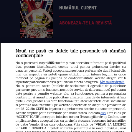
NUMĂRUL CURENT
ABONEAZA-TE LA REVISTĂ
Nouă ne pasă ca datele tale personale să rămână
Libertatea
confidențiale
Libertatea pentru femei
Noi și partenerii noștri
596
stocăm și/sau accesăm informații pe dispozitivul
dvs., precum identificatorii cookie unici pentru prelucrarea datelor cu
GSP
caracter personal. Puteți accepta sau gestiona preferințele dvs. făcând clic
mai jos, respectiv vă puteți opune utilizării unui interes legitim în orice
Știri mondene
moment pe pagina cu politica de confidențialitate. Aceste alegeri vor fi
raportate partenerilor noștri și nu vă vor afecta navigarea.
Mai multe detalii
Noi si partenerii nostri (retelele de socializare si agentiile de publicitate
Avantaje
partenere, precum si furnizorii nostri de servicii de date analitice) prelucram
date pentru a permite website-ului sa functioneze, pentru a personaliza
Elle
continutul si anunturile publicitare afisate in functie de interesele si/sau
profilul dvs., pentru a va oferi functionalitati aferente retelelor de socializare
Unica
si pentru a analiza traficul pe website. Beneficiati de drepturile prevazute de
art. 15-22 din GDPR in legatura cu prelucrarea datelor cu caracter personal.
Retete practice
Aceste drepturi pot fi exercitate prin modalitatea indicata
aici
. Prin click pe
“ACCEPT TOATE”, acceptati folosirea tuturor Tehnologiilor de tip Cookie, care
implica inclusiv acceptul dvs. cu privire la stocarea/accesarea informatiilor
de catre Vendor-ii cu care colaboram. Prin click pe “VREAU SA MODIFIC
SETARILE INDIVIDUAL” puteti schimba preferintele in mod individual, mai
URMĂREȘTE-NE PE
putin cele legate de cookie strict necesare pentru functionarea website-