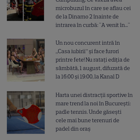
microbuzul în care se aflau cei
de la Dinamo 2 înainte de
intrarea în curbă: "A venit în..."
Un nou concurent intră în
„Casa iubirii” și face furori
printre fete! Nu ratați ediția de
sâmbătă, 1 august, difuzată de
la 16:00 și 19:00, la Kanal D
Harta unei distracții sportive în
mare trend la noi în București:
padle tennis. Unde găsești
cele mai bune terenuri de
padel din oraș