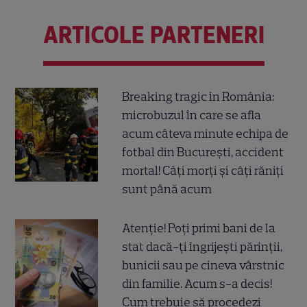
ARTICOLE PARTENERI
Breaking tragic în România:
microbuzul în care se afla
acum câteva minute echipa de
fotbal din București, accident
mortal! Câți morți și câți răniți
sunt până acum
Atenție! Poți primi bani de la
stat dacă-ți îngrijești părinții,
bunicii sau pe cineva vârstnic
din familie. Acum s-a decis!
Cum trebuie să procedezi