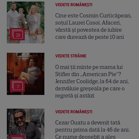
VEDETE ROMÂNEŞTI
Cine este Cosmin Curticăpean,
soțul Laurei Cosoi. Afaceri,
vârstă și povestea de iubire
29
care durează de peste 10 ani
VEDETE STRĂINE
O mai ții minte pe mama lui
Stifler din „American Pie”?
Jennifer Coolidge, la 64 de ani,
7
dezvăluie greșeala pe care o
regretă și astăzi
VEDETE ROMÂNEŞTI
Cezar Ouatu a devenit tată
pentru prima dată la 46 de ani.
Ce nume deosebit a ales