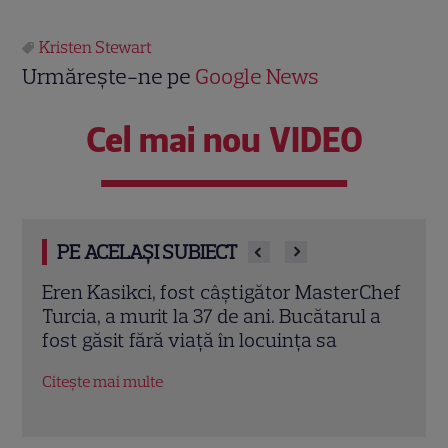
Kristen Stewart
Urmărește-ne pe
Google News
Cel mai nou VIDEO
PE ACELAȘI SUBIECT
rChef
Trei cupluri revin la „Insula Iubirii –
Chel
l a
Reuniuni”. Ce se întâmplă când se
de A
întâlnesc din nou cu Radu Vâlcan
ches
Citește mai multe
Citeș