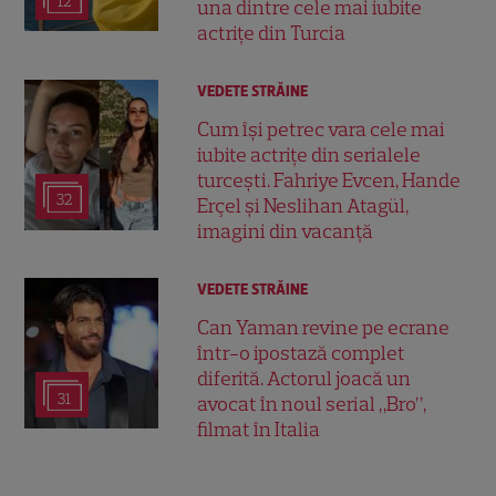
12
una dintre cele mai iubite
actrițe din Turcia
VEDETE STRĂINE
Cum își petrec vara cele mai
iubite actrițe din serialele
turcești. Fahriye Evcen, Hande
32
Erçel și Neslihan Atagül,
imagini din vacanță
VEDETE STRĂINE
Can Yaman revine pe ecrane
într-o ipostază complet
diferită. Actorul joacă un
31
avocat în noul serial „Bro”,
filmat în Italia