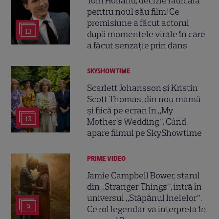
Tom Holland, decizie radicală
pentru noul său film! Ce
promisiune a făcut actorul
13
după momentele virale în care
a făcut senzație prin dans
SKYSHOWTIME
Scarlett Johansson și Kristin
Scott Thomas, din nou mamă
și fiică pe ecran în „My
13
Mother's Wedding”. Când
apare filmul pe SkyShowtime
PRIME VIDEO
Jamie Campbell Bower, starul
din „Stranger Things”, intră în
universul „Stăpânul Inelelor”.
9
Ce rol legendar va interpreta în