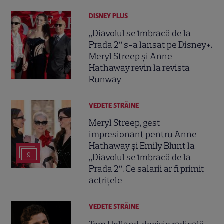
DISNEY PLUS
„Diavolul se îmbracă de la
Prada 2” s-a lansat pe Disney+.
Meryl Streep și Anne
Hathaway revin la revista
Runway
VEDETE STRĂINE
Meryl Streep, gest
impresionant pentru Anne
Hathaway și Emily Blunt la
9
„Diavolul se îmbracă de la
Prada 2”. Ce salarii ar fi primit
actrițele
VEDETE STRĂINE