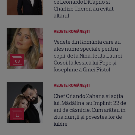
ce Leonardo DiCaprio și
Charlize Theron au evitat
altarul
VEDETE ROMÂNEŞTI
Vedete din România care au
ales nume speciale pentru
copii: de la Nina, fetița Laurei
68
Cosoi, la Jessica lui Pepe și
Josephine a Ginei Pistol
VEDETE ROMÂNEŞTI
Chef Orlando Zaharia și soția
lui, Mădălina, au împlinit 22 de
ani de căsnicie. Cum arătau în
11
ziua nunții și povestea lor de
iubire