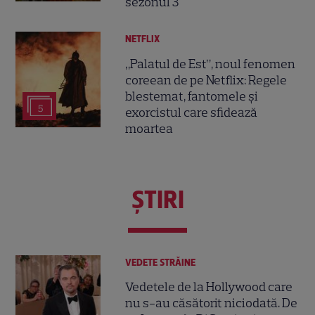
sezonul 3
NETFLIX
„Palatul de Est”, noul fenomen
coreean de pe Netflix: Regele
blestemat, fantomele și
5
exorcistul care sfidează
moartea
ŞTIRI
VEDETE STRĂINE
Vedetele de la Hollywood care
nu s-au căsătorit niciodată. De