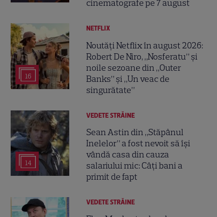
cinematografe pe 7 august
NETFLIX
Noutăți Netflix în august 2026:
Robert De Niro, „Nosferatu” și
noile sezoane din „Outer
16
Banks” și „Un veac de
singurătate”
VEDETE STRĂINE
Sean Astin din „Stăpânul
Inelelor” a fost nevoit să își
vândă casa din cauza
14
salariului mic: Câți bani a
primit de fapt
VEDETE STRĂINE