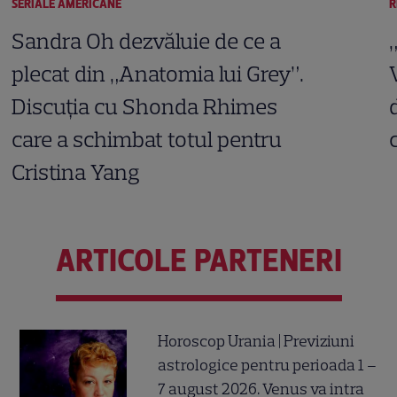
SERIALE AMERICANE
R
Sandra Oh dezvăluie de ce a
plecat din „Anatomia lui Grey”.
Discuția cu Shonda Rhimes
care a schimbat totul pentru
Cristina Yang
ARTICOLE PARTENERI
Horoscop Urania | Previziuni
astrologice pentru perioada 1 –
7 august 2026. Venus va intra