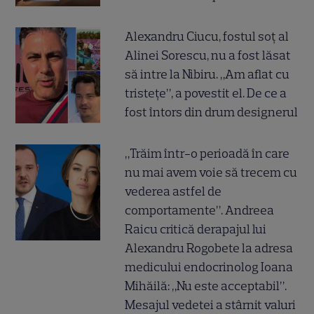
Alexandru Ciucu, fostul soț al
Alinei Sorescu, nu a fost lăsat
să intre la Nibiru. „Am aflat cu
tristețe”, a povestit el. De ce a
fost întors din drum designerul
„Trăim într-o perioadă în care
nu mai avem voie să trecem cu
vederea astfel de
comportamente”. Andreea
Raicu critică derapajul lui
Alexandru Rogobete la adresa
medicului endocrinolog Ioana
Mihăilă: „Nu este acceptabil”.
Mesajul vedetei a stârnit valuri