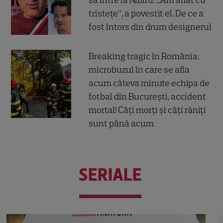
să intre la Nibiru. „Am aflat cu
tristețe”, a povestit el. De ce a
fost întors din drum designerul
Breaking tragic în România:
microbuzul în care se afla
acum câteva minute echipa de
fotbal din București, accident
mortal! Câți morți și câți răniți
sunt până acum
SERIALE