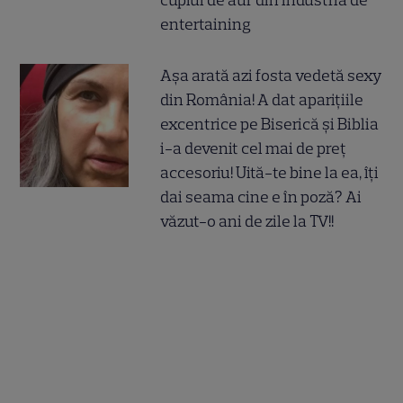
entertaining
Așa arată azi fosta vedetă sexy
din România! A dat aparițiile
excentrice pe Biserică și Biblia
i-a devenit cel mai de preț
accesoriu! Uită-te bine la ea, îți
dai seama cine e în poză? Ai
văzut-o ani de zile la TV!!