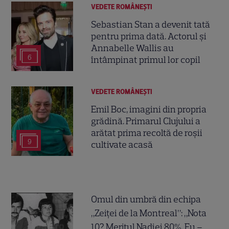
VEDETE ROMÂNEŞTI
Sebastian Stan a devenit tată
pentru prima dată. Actorul și
Annabelle Wallis au
6
întâmpinat primul lor copil
VEDETE ROMÂNEŞTI
Emil Boc, imagini din propria
grădină. Primarul Clujului a
arătat prima recoltă de roșii
9
cultivate acasă
Omul din umbră din echipa
„Zeiței de la Montreal”: „Nota
10? Meritul Nadiei 80%. Eu –