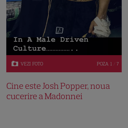
VEZI
FOTO
POZA
1 / 7
Cine este Josh Popper, noua
cucerire a Madonnei