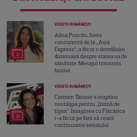
VEDETE ROMÂNEŞTI
Alina Pușcău, fosta
concurentă de la „Asia
Express”, a făcut o dezvăluire
21
dureroasă despre starea sa de
sănătate. Mesajul transmis
fanilor
VEDETE ROMÂNEŞTI
Carmen Tănase a reaprins
nostalgia pentru „Inimă de
țigan”. Imaginea cu Flăcărica
29
i-a făcut pe fani să ceară
continuarea serialului