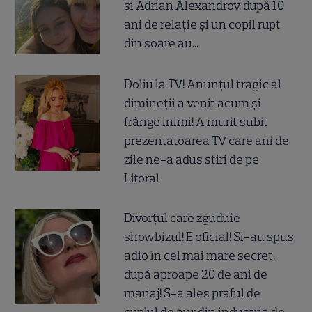
și Adrian Alexandrov, după 10
ani de relație și un copil rupt
din soare au...
Doliu la TV! Anunțul tragic al
dimineții a venit acum și
frânge inimi! A murit subit
prezentatoarea TV care ani de
zile ne-a adus știri de pe
Litoral
Divorțul care zguduie
showbizul! E oficial! Și-au spus
adio în cel mai mare secret,
după aproape 20 de ani de
mariaj! S-a ales praful de
cuplul de aur din industria de