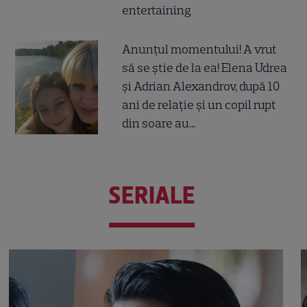
entertaining
Anunțul momentului! A vrut
să se știe de la ea! Elena Udrea
și Adrian Alexandrov, după 10
ani de relație și un copil rupt
din soare au...
SERIALE