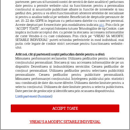
Premiere Disney+ august
partenere, precum si furnizorii nostri de servicii de date analitice) prelucram
date pentru a permite website-ului sa functioneze, pentru a personaliza
2026: „Camp Rock 3”,
continutul si anunturile publicitare afisate in functie de interesele si/sau
„Futurama” și trilogia
profilul dvs., pentru a va oferi functionalitati aferente retelelor de socializare
si pentru a analiza traficul pe website. Beneficiati de drepturile prevazute de
17
„Stăpânul Inelelor” ajung pe
art. 15-22 din GDPR in legatura cu prelucrarea datelor cu caracter personal.
Aceste drepturi pot fi exercitate prin modalitatea indicata
aici
. Prin click pe
platformă
“ACCEPT TOATE”, acceptati folosirea tuturor Tehnologiilor de tip Cookie, care
implica inclusiv acceptul dvs. cu privire la stocarea/accesarea informatiilor
de catre Vendor-ii cu care colaboram. Prin click pe “VREAU SA MODIFIC
SETARILE INDIVIDUAL” puteti schimba preferintele in mod individual, mai
DISNEY PLUS
putin cele legate de cookie strict necesare pentru functionarea website-
ului.
Premiere de neratat pe Netflix,
Atât noi, cât și partenerii noștri prelucrăm datele pentru a oferi:
Disney+ și SkyShowtime în
Măsurarea performanței reclamelor. Utilizarea profilurilor pentru selectarea
conținutului personalizat. Stocarea și/sau accesarea informațiilor de pe un
august: seriale noi, filme de
dispozitiv. Dezvoltarea și îmbunătățirea serviciilor. Crearea profilurilor de
conținut personalizat. Utilizarea profilurilor pentru selectarea publicității
15
colecție și vedete de top
personalizate. Crearea profilurilor pentru publicitate personalizată.
Măsurarea performanței conținutului. Înțelegerea publicului prin statistici
sau combinații de date din surse diferite. Utilizarea datelor limitate pentru a
selecta conținutul. Utilizarea de date limitate pentru a selecta publicitatea.
CINEMA
Date precise de geolocație și identificarea prin scanarea dispozitivului.
Listă parteneri (furnizori)
Eli Roth revine cu „Omul cu
înghețata mortală”. Filmul
ACCEPT TOATE
horror în care copiii devin
5
criminali după ce mănâncă
VREAU SA MODIFIC SETARILE INDIVIDUAL
înghețată