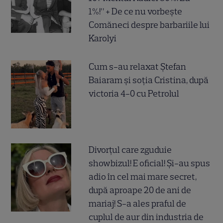
1%!” + De ce nu vorbește
Comăneci despre barbariile lui
Karolyi
Cum s-au relaxat Ștefan
Baiaram și soția Cristina, după
victoria 4-0 cu Petrolul
Divorțul care zguduie
showbizul! E oficial! Și-au spus
adio în cel mai mare secret,
după aproape 20 de ani de
mariaj! S-a ales praful de
cuplul de aur din industria de