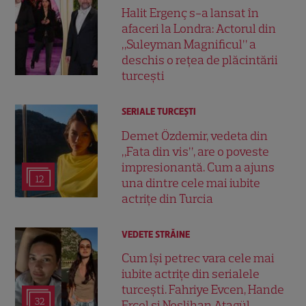
Halit Ergenç s-a lansat în
afaceri la Londra: Actorul din
„Suleyman Magnificul” a
deschis o rețea de plăcintării
turcești
SERIALE TURCEŞTI
Demet Özdemir, vedeta din
„Fata din vis”, are o poveste
impresionantă. Cum a ajuns
12
una dintre cele mai iubite
actrițe din Turcia
VEDETE STRĂINE
Cum își petrec vara cele mai
iubite actrițe din serialele
turcești. Fahriye Evcen, Hande
32
Erçel și Neslihan Atagül,