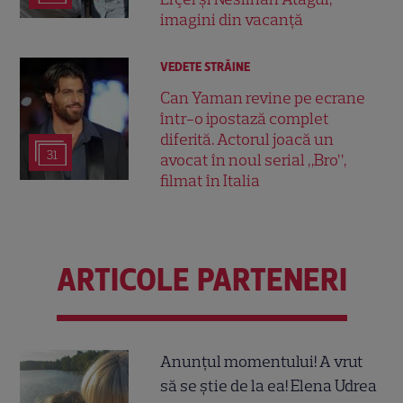
imagini din vacanță
VEDETE STRĂINE
Can Yaman revine pe ecrane
într-o ipostază complet
diferită. Actorul joacă un
31
avocat în noul serial „Bro”,
filmat în Italia
ARTICOLE PARTENERI
Anunțul momentului! A vrut
să se știe de la ea! Elena Udrea