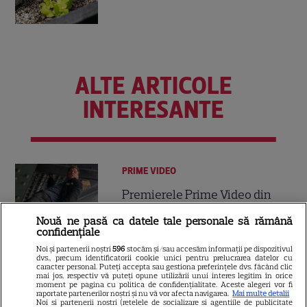
ALTE ARTICOLE
INTERESANTE
PRIME VIDEO
Premierele Prime Video din
august 2026: „Reacher”
Nouă ne pasă ca datele tale personale să rămână
sezonul 4, „Sterling Point” și
confidențiale
6
noi filme de neratat
Noi și partenerii noștri
596
stocăm și/sau accesăm informații pe dispozitivul
dvs., precum identificatorii cookie unici pentru prelucrarea datelor cu
caracter personal. Puteți accepta sau gestiona preferințele dvs. făcând clic
mai jos, respectiv vă puteți opune utilizării unui interes legitim în orice
DISNEY PLUS
moment pe pagina cu politica de confidențialitate. Aceste alegeri vor fi
raportate partenerilor noștri și nu vă vor afecta navigarea.
Mai multe detalii
Noi si partenerii nostri (retelele de socializare si agentiile de publicitate