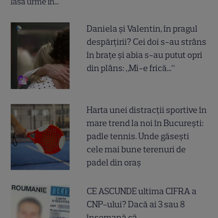
Daniela și Valentin, în pragul
despărțirii? Cei doi s-au strâns
în brațe și abia s-au putut opri
din plâns: „Mi-e frică...”
Harta unei distracții sportive în
mare trend la noi în București:
padle tennis. Unde găsești
cele mai bune terenuri de
padel din oraș
CE ASCUNDE ultima CIFRA a
CNP-ului? Dacă ai 3 sau 8
însemană că...