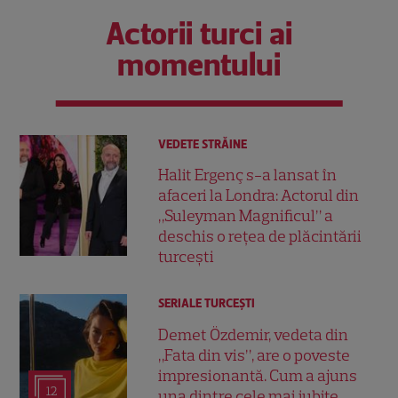
Actorii turci ai
momentului
VEDETE STRĂINE
Halit Ergenç s-a lansat în
afaceri la Londra: Actorul din
„Suleyman Magnificul” a
deschis o rețea de plăcintării
turcești
SERIALE TURCEŞTI
Demet Özdemir, vedeta din
„Fata din vis”, are o poveste
impresionantă. Cum a ajuns
12
una dintre cele mai iubite