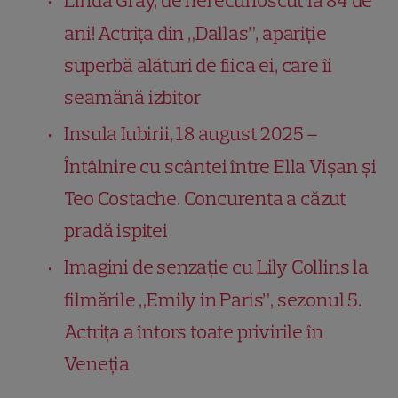
Linda Gray, de nerecunoscut la 84 de
ani! Actrița din „Dallas”, apariție
superbă alături de fiica ei, care îi
seamănă izbitor
Insula Iubirii, 18 august 2025 –
Întâlnire cu scântei între Ella Vișan și
Teo Costache. Concurenta a căzut
pradă ispitei
Imagini de senzație cu Lily Collins la
filmările „Emily in Paris”, sezonul 5.
Actrița a întors toate privirile în
Veneția