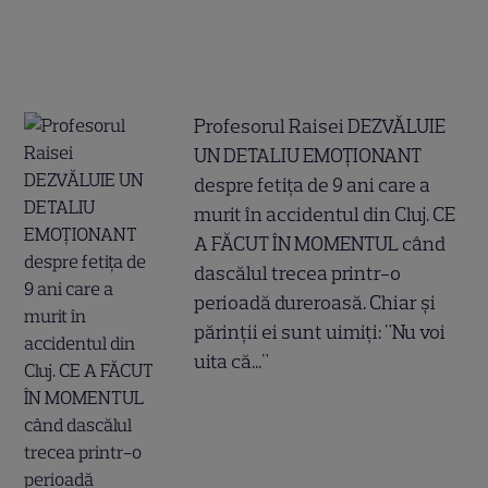
Profesorul Raisei DEZVĂLUIE
UN DETALIU EMOȚIONANT
despre fetița de 9 ani care a
murit în accidentul din Cluj. CE
A FĂCUT ÎN MOMENTUL când
dascălul trecea printr-o
perioadă dureroasă. Chiar și
părinții ei sunt uimiți: "Nu voi
uita că..."