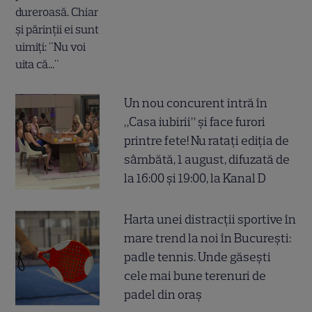
Un nou concurent intră în
„Casa iubirii” și face furori
printre fete! Nu ratați ediția de
sâmbătă, 1 august, difuzată de
la 16:00 și 19:00, la Kanal D
Harta unei distracții sportive în
mare trend la noi în București:
padle tennis. Unde găsești
cele mai bune terenuri de
padel din oraș