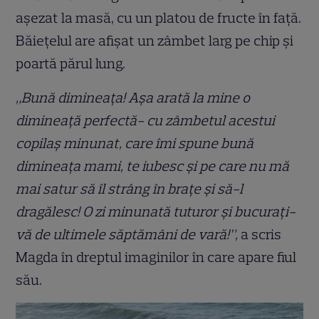
așezat la masă, cu un platou de fructe în față.
Băiețelul are afișat un zâmbet larg pe chip și
poartă părul lung.
„Bună dimineața! Așa arată la mine o
dimineață perfectă- cu zâmbetul acestui
copilaș minunat, care îmi spune bună
dimineața mami, te iubesc și pe care nu mă
mai satur să îl strâng în brațe și să-l
dragălesc! O zi minunată tuturor și bucurați-
vă de ultimele săptămâni de vară!”,
a scris
Magda în dreptul imaginilor în care apare fiul
său.