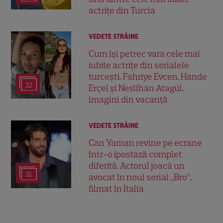
actrițe din Turcia
VEDETE STRĂINE
Cum își petrec vara cele mai
iubite actrițe din serialele
turcești. Fahriye Evcen, Hande
32
Erçel și Neslihan Atagül,
imagini din vacanță
VEDETE STRĂINE
Can Yaman revine pe ecrane
într-o ipostază complet
diferită. Actorul joacă un
31
avocat în noul serial „Bro”,
filmat în Italia