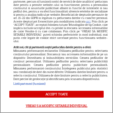
partenere, precum si furnizorii nostri de servicii de date analitice) prelucram
date pentru a permite website-ului sa functioneze, pentru a personaliza
continutul si anunturile publicitare afisate in functie de interesele si/sau
profilul dvs., pentru a va oferi functionalitati aferente retelelor de socializare
si pentru a analiza traficul pe website. Beneficiati de drepturile prevazute de
DIN ACEEAȘI CATEGORIE
art. 15-22 din GDPR in legatura cu prelucrarea datelor cu caracter personal.
Aceste drepturi pot fi exercitate prin modalitatea indicata
aici
. Prin click pe
“ACCEPT TOATE”, acceptati folosirea tuturor Tehnologiilor de tip Cookie, care
implica inclusiv acceptul dvs. cu privire la stocarea/accesarea informatiilor
de catre Vendor-ii cu care colaboram. Prin click pe “VREAU SA MODIFIC
SETARILE INDIVIDUAL” puteti schimba preferintele in mod individual, mai
putin cele legate de cookie strict necesare pentru functionarea website-
ului.
VEDETE STRĂINE
Atât noi, cât și partenerii noștri prelucrăm datele pentru a oferi:
George și Amal Clooney,
Măsurarea performanței reclamelor. Utilizarea profilurilor pentru selectarea
conținutului personalizat. Stocarea și/sau accesarea informațiilor de pe un
evacuați din locuința lor din
dispozitiv. Dezvoltarea și îmbunătățirea serviciilor. Crearea profilurilor de
conținut personalizat. Utilizarea profilurilor pentru selectarea publicității
Franța din cauza incendiilor.
personalizate. Crearea profilurilor pentru publicitate personalizată.
13
Mesajul dramatic al actorului:
Măsurarea performanței conținutului. Înțelegerea publicului prin statistici
sau combinații de date din surse diferite. Utilizarea datelor limitate pentru a
„Nu știm dacă va supraviețui”
selecta conținutul. Utilizarea de date limitate pentru a selecta publicitatea.
Date precise de geolocație și identificarea prin scanarea dispozitivului.
Listă parteneri (furnizori)
VEDETE STRĂINE
ACCEPT TOATE
Elon Musk, atac la adresa
regizorului premiat cu Oscar
VREAU SA MODIFIC SETARILE INDIVIDUAL
care a realizat documentarul
14