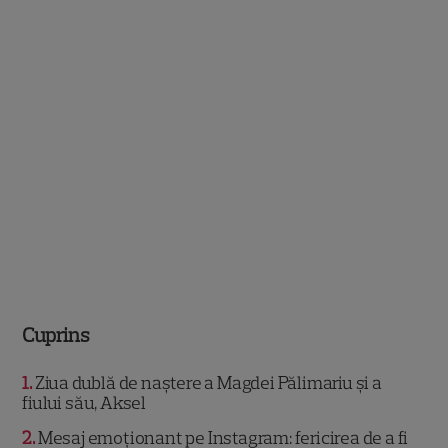
Cuprins
1
Ziua dublă de naștere a Magdei Pălimariu și a
fiului său, Aksel
2
Mesaj emoționant pe Instagram: fericirea de a fi