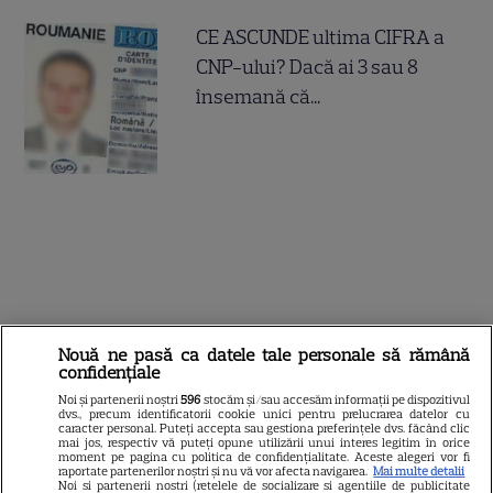
CE ASCUNDE ultima CIFRA a
CNP-ului? Dacă ai 3 sau 8
însemană că...
Nouă ne pasă ca datele tale personale să rămână
confidențiale
Noi și partenerii noștri
596
stocăm și/sau accesăm informații pe dispozitivul
dvs., precum identificatorii cookie unici pentru prelucrarea datelor cu
caracter personal. Puteți accepta sau gestiona preferințele dvs. făcând clic
mai jos, respectiv vă puteți opune utilizării unui interes legitim în orice
moment pe pagina cu politica de confidențialitate. Aceste alegeri vor fi
raportate partenerilor noștri și nu vă vor afecta navigarea.
Mai multe detalii
Noi si partenerii nostri (retelele de socializare si agentiile de publicitate