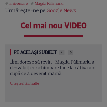
aniversare
Magda Pălimariu
Urmărește-ne pe
Google News
Cel mai nou VIDEO
PE ACELAȘI SUBIECT
iu a
Unde au plecat în vacanță vedetele din
Magd
a ani
România. Adela Popescu, Alina Eremia,
Grec
Cătălin Măruță și alții au dat startul verii
baie,
vac
Citește mai multe
Citeș