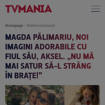
Homepage
/
Vedete româneşti
MAGDA PĂLIMARIU, NOI
IMAGINI ADORABILE CU
FIUL SĂU, AKSEL. „NU MĂ
MAI SATUR SĂ-L STRÂNG
ÎN BRAȚE!”