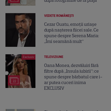
după fotografiile de la plajă
VEDETE ROMÂNEŞTI
Cezar Ouatu, emoții uriașe
după nașterea fiicei sale. Ce
spune despre Serena Maria:
„Îmi seamănă mult”
TELEVIZIUNE
Exclusiv
Oana Monea, dezvăluiri fără
filtre după „Insula iubirii”: ce
spune despre bărbatul care i-
22
ar putea cuceri inima
EXCLUSIV