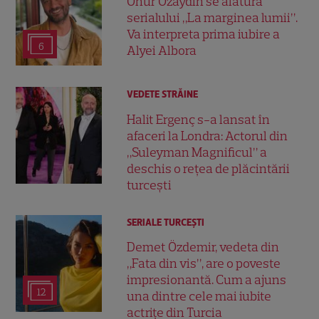
Onur Özaydın se alătură
serialului „La marginea lumii”.
Va interpreta prima iubire a
6
Alyei Albora
VEDETE STRĂINE
Halit Ergenç s-a lansat în
afaceri la Londra: Actorul din
„Suleyman Magnificul” a
deschis o rețea de plăcintării
turcești
SERIALE TURCEŞTI
Demet Özdemir, vedeta din
„Fata din vis”, are o poveste
impresionantă. Cum a ajuns
12
una dintre cele mai iubite
actrițe din Turcia