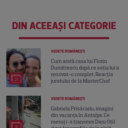
DIN ACEEAȘI CATEGORIE
VEDETE ROMÂNEŞTI
Cum arată casa lui Florin
Dumitrescu după ce soția lui a
renovat-o complet. Reacția
27
juratului de la MasterChef
VEDETE ROMÂNEŞTI
Gabriela Prisăcariu, imagini
din vacanța în Antalya. Ce
mesaj i-a transmis Dani Oțil
8