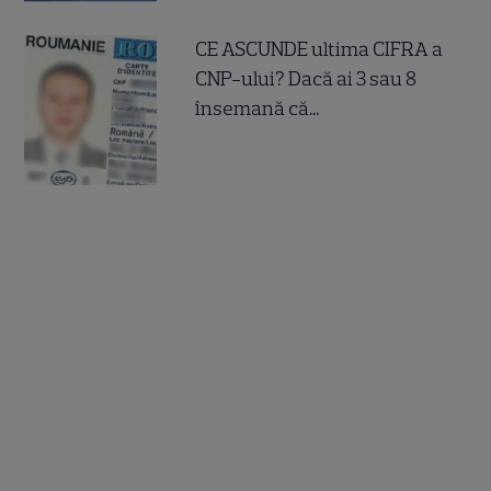
CE ASCUNDE ultima CIFRA a
CNP-ului? Dacă ai 3 sau 8
însemană că...