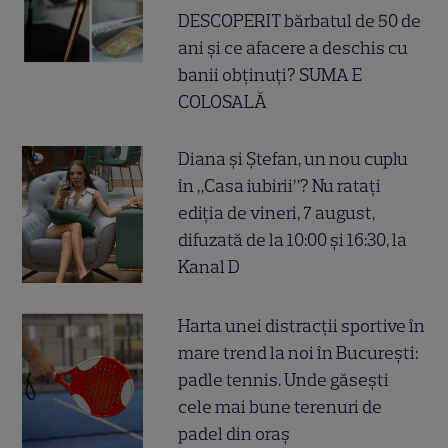
DESCOPERIT bărbatul de 50 de
ani și ce afacere a deschis cu
banii obținuți? SUMA E
COLOSALĂ
Diana și Ștefan, un nou cuplu
în „Casa iubirii”? Nu ratați
ediția de vineri, 7 august,
difuzată de la 10:00 și 16:30, la
Kanal D
Harta unei distracții sportive în
mare trend la noi în București:
padle tennis. Unde găsești
cele mai bune terenuri de
padel din oraș