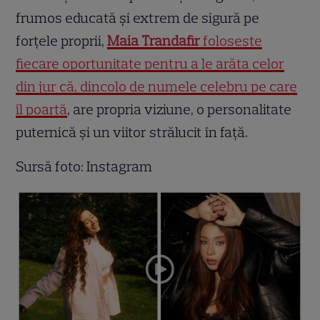
frumos educată și extrem de sigură pe
forțele proprii,
Maia Trandafir
folosește
fiecare oportunitate pentru a le arăta celor
din jur că, dincolo de numele celebru pe care
îl poartă
, are propria viziune, o personalitate
puternică și un viitor strălucit în față.
Sursă foto: Instagram