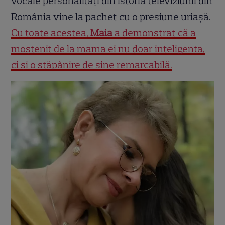
vocale personalități din istoria televiziunii din
România vine la pachet cu o presiune uriașă.
Cu toate acestea,
Maia
a demonstrat că a
moștenit de la mama ei nu doar inteligența,
ci și o stăpânire de sine remarcabilă.