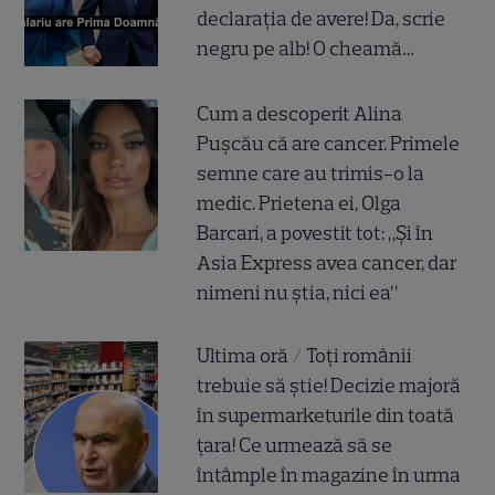
declarația de avere! Da, scrie
negru pe alb! O cheamă…
Cum a descoperit Alina
Pușcău că are cancer. Primele
semne care au trimis-o la
medic. Prietena ei, Olga
Barcari, a povestit tot: „Și în
Asia Express avea cancer, dar
nimeni nu știa, nici ea”
Ultima oră / Toți românii
trebuie să știe! Decizie majoră
în supermarketurile din toată
țara! Ce urmează să se
întâmple în magazine în urma