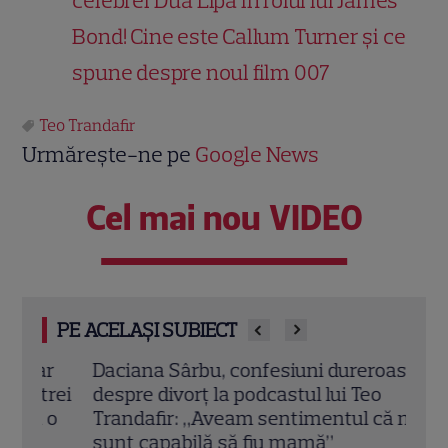
celebrei Dua Lipa în rolul lui James
Bond! Cine este Callum Turner și ce
spune despre noul film 007
Teo Trandafir
Urmărește-ne pe
Google News
Cel mai nou VIDEO
PE ACELAȘI SUBIECT
r
Daciana Sârbu, confesiuni dureroase
Teo T
rei
despre divorț la podcastul lui Teo
în l
o
Trandafir: „Aveam sentimentul că nu
ales
sunt capabilă să fiu mamă”
adop