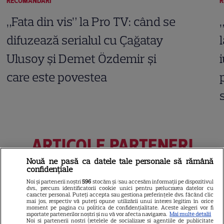
RECOMANDĂRI
R
„Fata din vis” la Pro TV: când se
difuzează serialul cu Çağatay
Ulusoy și Demet Özdemir și
care este povestea
ARTICOLE PARTENERI
Nouă ne pasă ca datele tale personale să rămână
confidențiale
Noi și partenerii noștri
596
stocăm și/sau accesăm informații pe dispozitivul
dvs., precum identificatorii cookie unici pentru prelucrarea datelor cu
Rezultatele loto din 6 august
caracter personal. Puteți accepta sau gestiona preferințele dvs. făcând clic
mai jos, respectiv vă puteți opune utilizării unui interes legitim în orice
2026. Numerele câștigătoare
moment pe pagina cu politica de confidențialitate. Aceste alegeri vor fi
raportate partenerilor noștri și nu vă vor afecta navigarea.
Mai multe detalii
extrase joi
Noi si partenerii nostri (retelele de socializare si agentiile de publicitate