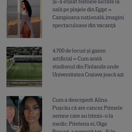
Și-a etalat formele lucrate la
sală pe plajele din Egipt »
Campioana națională, imagini
spectaculoase din vacanță
4.700 de locuri și gazon
artificial » Cum arată
stadionul din Finlanda unde
Universitatea Craiova joacă azi
Cum a descoperit Alina
Pușcău că are cancer. Primele
semne care au trimis-o la
medic. Prietena ei, Olga
Barcari, a povestit tot: „Și în