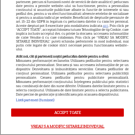
partenere, precum si furnizorii nostri de servicii de date analitice) prelucram
date pentru a permite website-ului sa functioneze, pentru a personaliza
continutul si anunturile publicitare afisate in functie de interesele si/sau
profilul dvs., pentru a va oferi functionalitati aferente retelelor de socializare
si pentru a analiza traficul pe website. Beneficiati de drepturile prevazute de
art. 15-22 din GDPR in legatura cu prelucrarea datelor cu caracter personal.
Aceste drepturi pot fi exercitate prin modalitatea indicata
aici
. Prin click pe
Horoscop 7 august 2026. Leii
“ACCEPT TOATE”, acceptati folosirea tuturor Tehnologiilor de tip Cookie, care
implica inclusiv acceptul dvs. cu privire la stocarea/accesarea informatiilor
de catre Vendor-ii cu care colaboram. Prin click pe “VREAU SA MODIFIC
au ocazia să-și testeze tăria de
SETARILE INDIVIDUAL” puteti schimba preferintele in mod individual, mai
putin cele legate de cookie strict necesare pentru functionarea website-
caracter prin reconfigurarea
ului.
planurilor de viitor la care au
Atât noi, cât și partenerii noștri prelucrăm datele pentru a oferi:
Măsurarea performanței reclamelor. Utilizarea profilurilor pentru selectarea
lucrat foarte mult
conținutului personalizat. Stocarea și/sau accesarea informațiilor de pe un
dispozitiv. Dezvoltarea și îmbunătățirea serviciilor. Crearea profilurilor de
conținut personalizat. Utilizarea profilurilor pentru selectarea publicității
personalizate. Crearea profilurilor pentru publicitate personalizată.
Vremea de mâine, 7 august
Măsurarea performanței conținutului. Înțelegerea publicului prin statistici
sau combinații de date din surse diferite. Utilizarea datelor limitate pentru a
2026: peste jumătate de țară,
selecta conținutul. Utilizarea de date limitate pentru a selecta publicitatea.
Date precise de geolocație și identificarea prin scanarea dispozitivului.
sub avertizări de caniculă și
Listă parteneri (furnizori)
ploi torențiale. Lista zonelor
afectate
ACCEPT TOATE
VREAU SA MODIFIC SETARILE INDIVIDUAL
Mesaje de Sfânta Teodora –