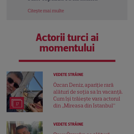
Citește mai multe
Citeș
Actorii turci ai
momentului
VEDETE STRĂINE
Özcan Deniz, apariție rară
alături de soția sa în vacanță.
Cum își trăiește vara actorul
17
din „Mireasa din Istanbul”
VEDETE STRĂINE