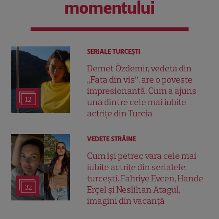
momentului
SERIALE TURCEŞTI
Demet Özdemir, vedeta din
„Fata din vis”, are o poveste
impresionantă. Cum a ajuns
12
una dintre cele mai iubite
actrițe din Turcia
VEDETE STRĂINE
Cum își petrec vara cele mai
iubite actrițe din serialele
turcești. Fahriye Evcen, Hande
32
Erçel și Neslihan Atagül,
imagini din vacanță