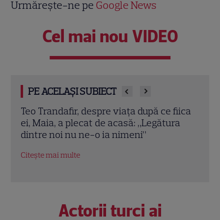
Urmărește-ne pe
Google News
Cel mai nou VIDEO
PE ACELAȘI SUBIECT
vorț”
Teo Trandafir, despre viața după ce fiica
Tora 
 Ce
ei, Maia, a plecat de acasă: „Legătura
Dram
dintre noi nu ne-o ia nimeni”
schi
”
Citește mai multe
Citeș
Actorii turci ai