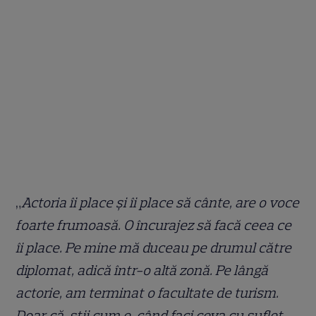
„
Actoria îi place și îi place să cânte, are o voce
foarte frumoasă. O încurajez să facă ceea ce
îi place. Pe mine mă duceau pe drumul către
diplomat, adică într-o altă zonă. Pe lângă
actorie, am terminat o facultate de turism.
Doar că, știi cum e, când faci ceva cu suflet,