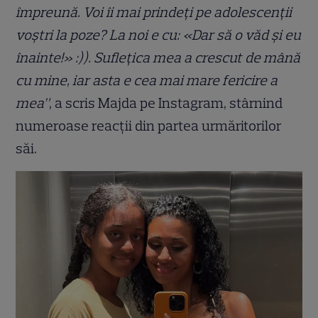
împreună. Voi îi mai prindeți pe adolescenții
voștri la poze? La noi e cu: «Dar să o văd și eu
înainte!» :)). Suflețica mea a crescut de mână
cu mine, iar asta e cea mai mare fericire a
mea”
, a scris Majda pe Instagram, stârnind
numeroase reacții din partea urmăritorilor
săi.