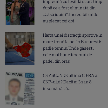
împreună cu Iosif, la scurt timp
după ce a fost eliminată din
„Casa iubirii”. Incredibil unde
au plecat cei doi
Harta unei distracții sportive în
mare trend la noi în București:
padle tennis. Unde găsești
cele mai bune terenuri de
padel din oraș
CE ASCUNDE ultima CIFRA a
CNP-ului? Dacă ai 3 sau 8
însemană că...