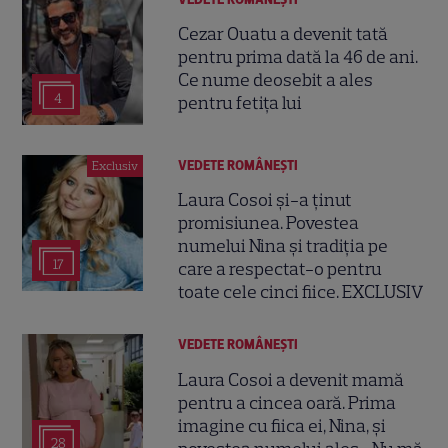
Cezar Ouatu a devenit tată
pentru prima dată la 46 de ani.
Ce nume deosebit a ales
4
pentru fetița lui
VEDETE ROMÂNEŞTI
Exclusiv
Laura Cosoi și-a ținut
promisiunea. Povestea
numelui Nina și tradiția pe
17
care a respectat-o pentru
toate cele cinci fiice. EXCLUSIV
VEDETE ROMÂNEŞTI
Laura Cosoi a devenit mamă
pentru a cincea oară. Prima
imagine cu fiica ei, Nina, și
28