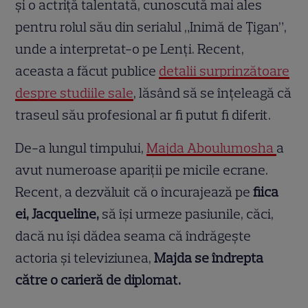
și o actriță talentată, cunoscută mai ales
pentru rolul său din serialul „Inimă de Țigan”,
unde a interpretat-o pe Lenți. Recent,
aceasta a făcut publice
detalii surprinzătoare
despre studiile sale
, lăsând să se înțeleagă că
traseul său profesional ar fi putut fi diferit.
De-a lungul timpului,
Majda Aboulumosha
a
avut numeroase apariții pe micile ecrane.
Recent, a dezvăluit că o încurajează pe
fiica
ei, Jacqueline,
să își urmeze pasiunile, căci,
dacă nu își dădea seama că îndrăgește
actoria și televiziunea,
Majda se îndrepta
către o carieră de diplomat.