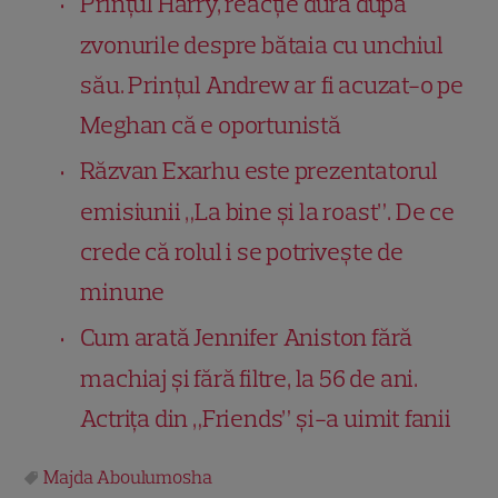
Prințul Harry, reacție dură după
zvonurile despre bătaia cu unchiul
său. Prințul Andrew ar fi acuzat-o pe
Meghan că e oportunistă
Răzvan Exarhu este prezentatorul
emisiunii „La bine și la roast”. De ce
crede că rolul i se potrivește de
minune
Cum arată Jennifer Aniston fără
machiaj și fără filtre, la 56 de ani.
Actrița din „Friends” și-a uimit fanii
Majda Aboulumosha