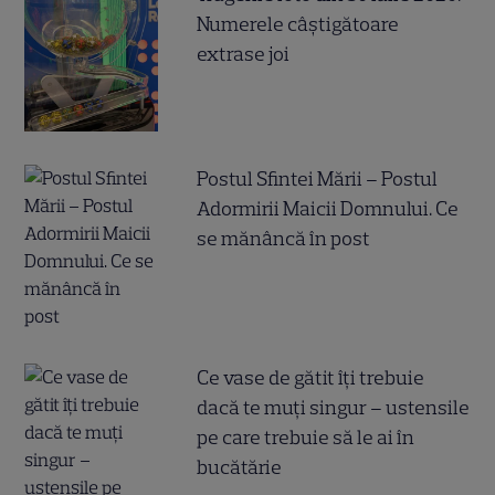
Numerele câştigătoare
extrase joi
Postul Sfintei Mării – Postul
Adormirii Maicii Domnului. Ce
se mănâncă în post
Ce vase de gătit îți trebuie
dacă te muți singur – ustensile
pe care trebuie să le ai în
bucătărie