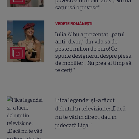
povestea numelui ales. „Nu mă
satur să o privesc”
VEDETE ROMÂNEŞTI
Iulia Albu a prezentat „patul
anti-divorț” din vila sa de
peste 1 milion de euro! Ce
10
spune designerul despre piesa
de mobilier: „Nu prea ai timp să
te cerți”
Fiica legendei și-a făcut
debutul în televiziune: „Dacă
nu te văd în direct, dau în
judecată Liga!”