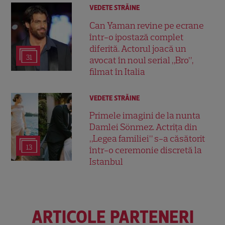
VEDETE STRĂINE
Can Yaman revine pe ecrane
într-o ipostază complet
diferită. Actorul joacă un
31
avocat în noul serial „Bro”,
filmat în Italia
VEDETE STRĂINE
Primele imagini de la nunta
Damlei Sönmez. Actrița din
„Legea familiei” s-a căsătorit
13
într-o ceremonie discretă la
Istanbul
ARTICOLE PARTENERI