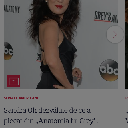
21
SERIALE AMERICANE
R
Sandra Oh dezvăluie de ce a
plecat din „Anatomia lui Grey”.