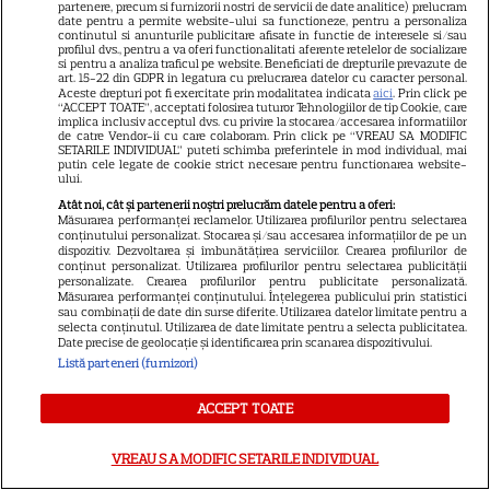
VEDETE STRĂINE
partenere, precum si furnizorii nostri de servicii de date analitice) prelucram
date pentru a permite website-ului sa functioneze, pentru a personaliza
Sean Astin din „Stăpânul
continutul si anunturile publicitare afisate in functie de interesele si/sau
profilul dvs., pentru a va oferi functionalitati aferente retelelor de socializare
Inelelor” a fost nevoit să își
si pentru a analiza traficul pe website. Beneficiati de drepturile prevazute de
art. 15-22 din GDPR in legatura cu prelucrarea datelor cu caracter personal.
vândă casa din cauza
Aceste drepturi pot fi exercitate prin modalitatea indicata
aici
. Prin click pe
14
“ACCEPT TOATE”, acceptati folosirea tuturor Tehnologiilor de tip Cookie, care
salariului mic: Câți bani a
implica inclusiv acceptul dvs. cu privire la stocarea/accesarea informatiilor
primit de fapt
de catre Vendor-ii cu care colaboram. Prin click pe “VREAU SA MODIFIC
SETARILE INDIVIDUAL” puteti schimba preferintele in mod individual, mai
putin cele legate de cookie strict necesare pentru functionarea website-
ului.
VEDETE STRĂINE
Atât noi, cât și partenerii noștri prelucrăm datele pentru a oferi:
Măsurarea performanței reclamelor. Utilizarea profilurilor pentru selectarea
Elon Musk, atac la adresa
conținutului personalizat. Stocarea și/sau accesarea informațiilor de pe un
dispozitiv. Dezvoltarea și îmbunătățirea serviciilor. Crearea profilurilor de
regizorului premiat cu Oscar
conținut personalizat. Utilizarea profilurilor pentru selectarea publicității
care a realizat documentarul
personalizate. Crearea profilurilor pentru publicitate personalizată.
Măsurarea performanței conținutului. Înțelegerea publicului prin statistici
14
despre viața sa. Filmul are 232
sau combinații de date din surse diferite. Utilizarea datelor limitate pentru a
selecta conținutul. Utilizarea de date limitate pentru a selecta publicitatea.
de minute
Date precise de geolocație și identificarea prin scanarea dispozitivului.
Listă parteneri (furnizori)
VEDETE STRĂINE
ACCEPT TOATE
Marvel are un nou Black
Panther. David Jonsson preia
VREAU SA MODIFIC SETARILE INDIVIDUAL
moștenirea lui Chadwick