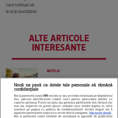
ALTE ARTICOLE
INTERESANTE
NETFLIX
Noutăți Netflix în august 2026:
Nouă ne pasă ca datele tale personale să rămână
Robert De Niro, „Nosferatu” și
confidențiale
noile sezoane din „Outer
Noi și partenerii noștri
596
stocăm și/sau accesăm informații pe dispozitivul
16
Banks” și „Un veac de
dvs., precum identificatorii cookie unici pentru prelucrarea datelor cu
caracter personal. Puteți accepta sau gestiona preferințele dvs. făcând clic
singurătate”
mai jos, respectiv vă puteți opune utilizării unui interes legitim în orice
moment pe pagina cu politica de confidențialitate. Aceste alegeri vor fi
raportate partenerilor noștri și nu vă vor afecta navigarea.
Mai multe detalii
Noi si partenerii nostri (retelele de socializare si agentiile de publicitate