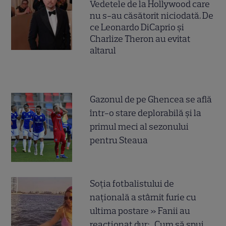
Vedetele de la Hollywood care
nu s-au căsătorit niciodată. De
ce Leonardo DiCaprio și
Charlize Theron au evitat
altarul
Gazonul de pe Ghencea se află
într-o stare deplorabilă și la
primul meci al sezonului
pentru Steaua
Soția fotbalistului de
națională a stârnit furie cu
ultima postare » Fanii au
reacționat dur: „Cum să spui