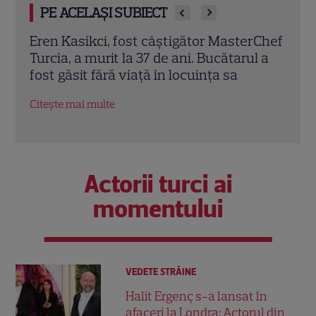
PE ACELAȘI SUBIECT
cu
Eren Kasikci, fost câștigător MasterChef
Prin
e
Turcia, a murit la 37 de ani. Bucătarul a
cu d
fost găsit fără viață în locuința sa
înce
Citește mai multe
Citeș
Actorii turci ai
momentului
VEDETE STRĂINE
Halit Ergenç s-a lansat în
afaceri la Londra: Actorul din