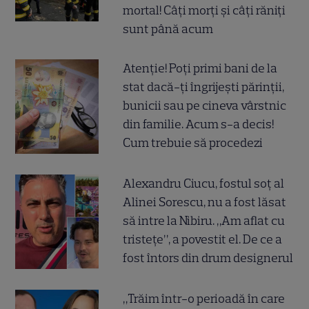
mortal! Câți morți și câți răniți
sunt până acum
Atenție! Poți primi bani de la
stat dacă-ți îngrijești părinții,
bunicii sau pe cineva vârstnic
din familie. Acum s-a decis!
Cum trebuie să procedezi
Alexandru Ciucu, fostul soț al
Alinei Sorescu, nu a fost lăsat
să intre la Nibiru. „Am aflat cu
tristețe”, a povestit el. De ce a
fost întors din drum designerul
„Trăim într-o perioadă în care