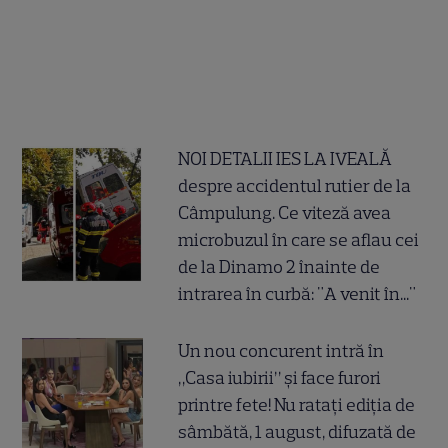
NOI DETALII IES LA IVEALĂ
despre accidentul rutier de la
Câmpulung. Ce viteză avea
microbuzul în care se aflau cei
de la Dinamo 2 înainte de
intrarea în curbă: "A venit în..."
Un nou concurent intră în
„Casa iubirii” și face furori
printre fete! Nu ratați ediția de
sâmbătă, 1 august, difuzată de