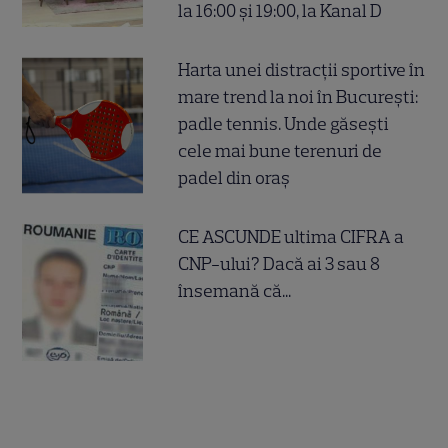
la 16:00 și 19:00, la Kanal D
Harta unei distracții sportive în
mare trend la noi în București:
padle tennis. Unde găsești
cele mai bune terenuri de
padel din oraș
CE ASCUNDE ultima CIFRA a
CNP-ului? Dacă ai 3 sau 8
însemană că...