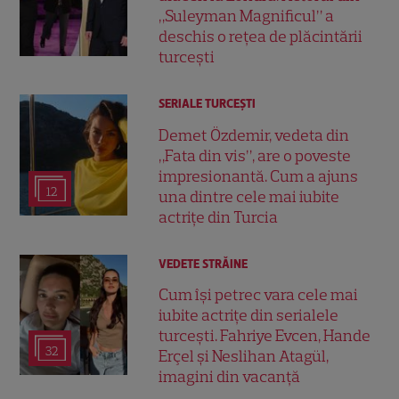
„Suleyman Magnificul” a
deschis o rețea de plăcintării
turcești
SERIALE TURCEŞTI
Demet Özdemir, vedeta din
„Fata din vis”, are o poveste
impresionantă. Cum a ajuns
12
una dintre cele mai iubite
actrițe din Turcia
VEDETE STRĂINE
Cum își petrec vara cele mai
iubite actrițe din serialele
turcești. Fahriye Evcen, Hande
32
Erçel și Neslihan Atagül,
imagini din vacanță