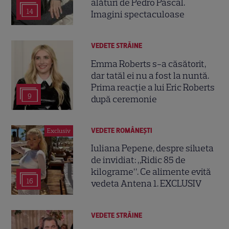
alături de Pedro Pascal.
14
Imagini spectaculoase
VEDETE STRĂINE
Emma Roberts s-a căsătorit,
dar tatăl ei nu a fost la nuntă.
Prima reacție a lui Eric Roberts
9
după ceremonie
VEDETE ROMÂNEŞTI
Exclusiv
Iuliana Pepene, despre silueta
de invidiat: „Ridic 85 de
kilograme”. Ce alimente evită
16
vedeta Antena 1. EXCLUSIV
VEDETE STRĂINE