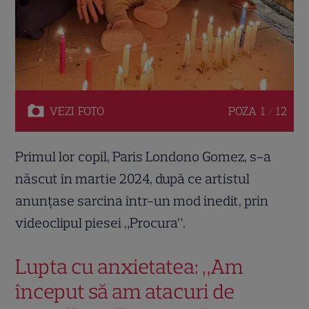
VEZI
FOTO
POZA
1 / 12
Primul lor copil, Paris Londono Gomez, s-a
născut în martie 2024, după ce artistul
anunțase sarcina într-un mod inedit, prin
videoclipul piesei „Procura”.
Lupta cu anxietatea: „Am
început să am atacuri de