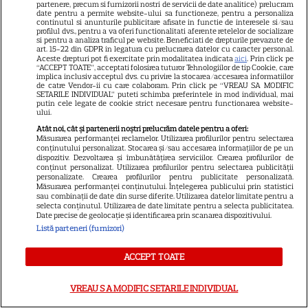
partenere, precum si furnizorii nostri de servicii de date analitice) prelucram
date pentru a permite website-ului sa functioneze, pentru a personaliza
continutul si anunturile publicitare afisate in functie de interesele si/sau
profilul dvs., pentru a va oferi functionalitati aferente retelelor de socializare
si pentru a analiza traficul pe website. Beneficiati de drepturile prevazute de
art. 15-22 din GDPR in legatura cu prelucrarea datelor cu caracter personal.
Aceste drepturi pot fi exercitate prin modalitatea indicata
aici
. Prin click pe
“ACCEPT TOATE”, acceptati folosirea tuturor Tehnologiilor de tip Cookie, care
implica inclusiv acceptul dvs. cu privire la stocarea/accesarea informatiilor
Cum se face cafeaua la presa
de catre Vendor-ii cu care colaboram. Prin click pe “VREAU SA MODIFIC
SETARILE INDIVIDUAL” puteti schimba preferintele in mod individual, mai
franceză – cum funcționează
putin cele legate de cookie strict necesare pentru functionarea website-
ului.
și care sunt avantajele
Atât noi, cât și partenerii noștri prelucrăm datele pentru a oferi:
Măsurarea performanței reclamelor. Utilizarea profilurilor pentru selectarea
conținutului personalizat. Stocarea și/sau accesarea informațiilor de pe un
dispozitiv. Dezvoltarea și îmbunătățirea serviciilor. Crearea profilurilor de
conținut personalizat. Utilizarea profilurilor pentru selectarea publicității
personalizate. Crearea profilurilor pentru publicitate personalizată.
Măsurarea performanței conținutului. Înțelegerea publicului prin statistici
sau combinații de date din surse diferite. Utilizarea datelor limitate pentru a
selecta conținutul. Utilizarea de date limitate pentru a selecta publicitatea.
Date precise de geolocație și identificarea prin scanarea dispozitivului.
ALTE ARTICOLE
Listă parteneri (furnizori)
INTERESANTE
ACCEPT TOATE
VREAU SA MODIFIC SETARILE INDIVIDUAL