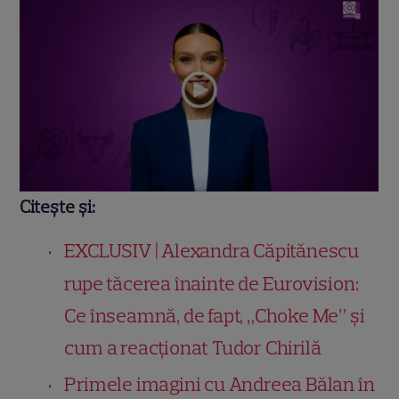
Citește și:
EXCLUSIV | Alexandra Căpitănescu
rupe tăcerea înainte de Eurovision:
Ce înseamnă, de fapt, „Choke Me” și
cum a reacționat Tudor Chirilă
Primele imagini cu Andreea Bălan în