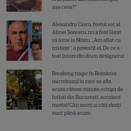
așa ceva?”
Alexandru Ciucu, fostul soț al
Alinei Sorescu, nu a fost lăsat
să intre la Nibiru. „Am aflat cu
tristețe”, a povestit el. De ce a
fost întors din drum designerul
Breaking tragic în România:
microbuzul în care se afla
acum câteva minute echipa de
fotbal din București, accident
mortal! Câți morți și câți răniți
sunt până acum