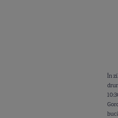
În z
drum
10:3
Gord
bucă