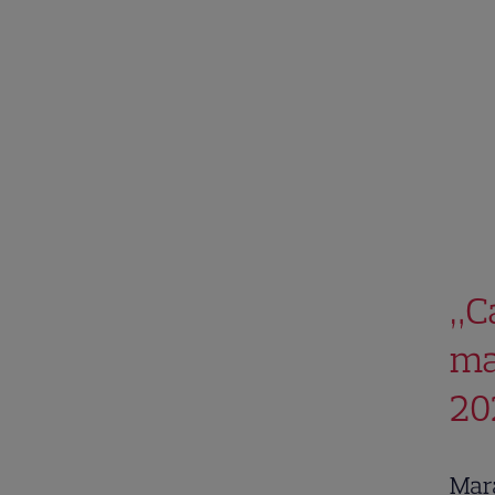
„C
ma
20
Mar