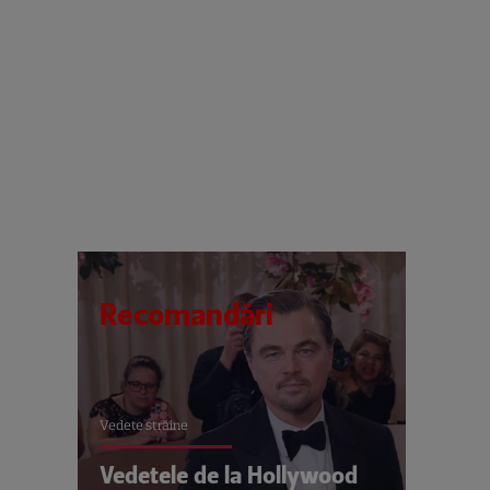
Recomandări
Vedete străine
Vedetele de la Hollywood