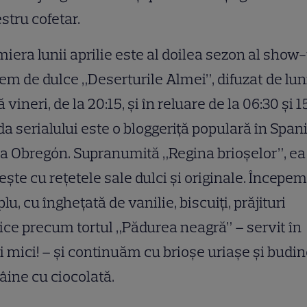
tru cofetar.
iera lunii aprilie este al doilea sezon al show-
em de dulce „Deserturile Almei”, difuzat de lun
 vineri, de la 20:15, și în reluare de la 06:30 și 15
a serialului este o bloggeriță populară în Spani
 Obregón. Supranumită „Regina brioșelor”, ea
şte cu reţetele sale dulci şi originale. Începem
lu, cu înghețată de vanilie, biscuiți, prăjituri
ice precum tortul „Pădurea neagră” – servit în
i mici! – și continuăm cu brioșe uriașe și budi
âine cu ciocolată.