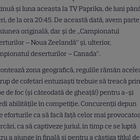
inuă și luna aceasta la TV Paprika, de luni pân
ri, de la ora 20:45. De această dată, avem parte
iunea originală, dar și de „Campionatul
rturilor – Noua Zeelandă” și, ulterior,
pionatul deserturilor – Canada”.
ontează zona geografică, regulile rămân acelea
rup de cofetari entuziaști trebuie să treacă pri
e de foc (și câteodată de gheață!) pentru a-și
di abilitățile în competiție. Concurenții depun
e eforturile ca să facă față celor mai provocato
rcări, ca să captiveze juriul, în timp ce se luptă
ru a ajunge în finală și pentru a câștiga titlul de