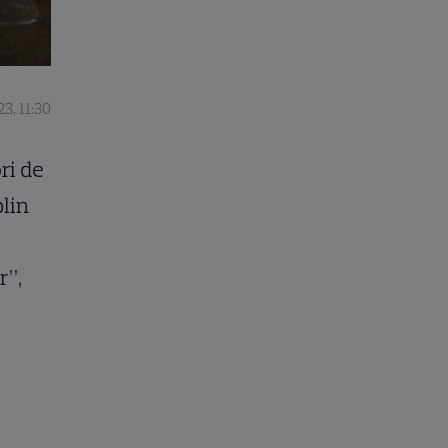
23, 11:30
ri de
plin
r”,