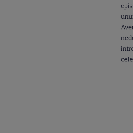
epis
unui
Aven
nedo
într
cel