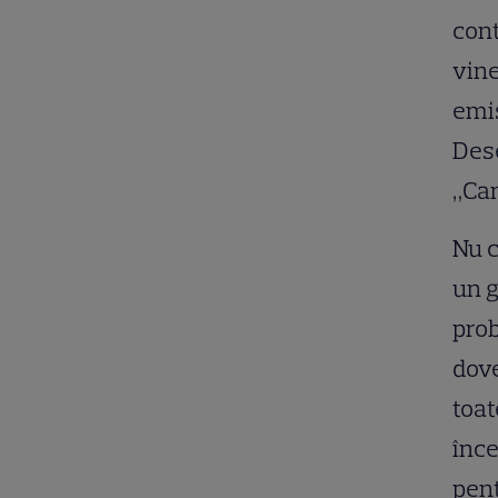
cont
vine
emis
Dese
„Cam
Nu c
un g
prob
dove
toat
înce
pent