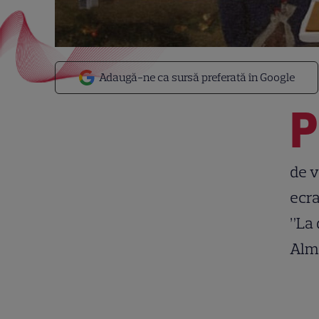
Adaugă-ne ca sursă preferată în Google
P
de v
ecra
”La 
Alme