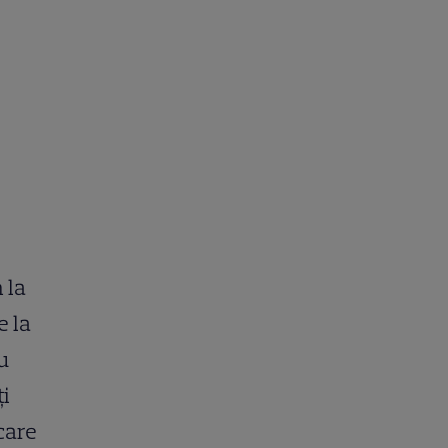
 la
e la
u
ți
ecare