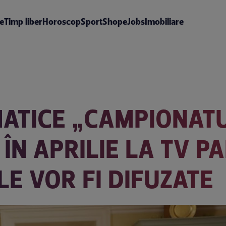
te
Timp liber
Horoscop
Sport
Shop
eJobs
Imobiliare
ATICE „CAMPIONAT
ÎN APRILIE LA TV PA
LE VOR FI DIFUZATE