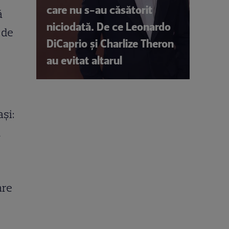
care nu s-au căsătorit
ă
niciodată. De ce Leonardo
 de
DiCaprio și Charlize Theron
au evitat altarul
și:
n
are