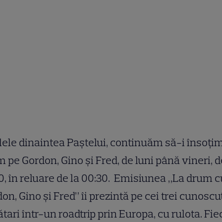
ilele dinaintea Paștelui, continuăm să-i însoțim
 pe Gordon, Gino și Fred, de luni până vineri, d
0, în reluare de la 00:30. Emisiunea „La drum c
on, Gino și Fred” îi prezintă pe cei trei cunoscu
tari într-un roadtrip prin Europa, cu rulota. Fi