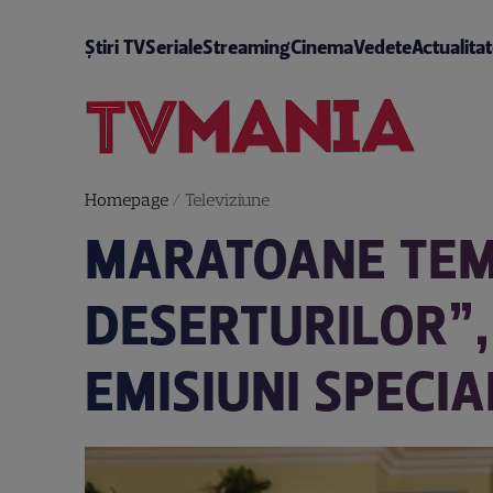
Știri TV
Seriale
Streaming
Cinema
Vedete
Actualita
Homepage
/
Televiziune
MARATOANE TEM
DESERTURILOR”, 
EMISIUNI SPECIA