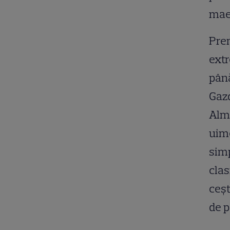
maes
Prem
extr
până
Gazd
Alma
uime
simp
clas
ceșt
de p