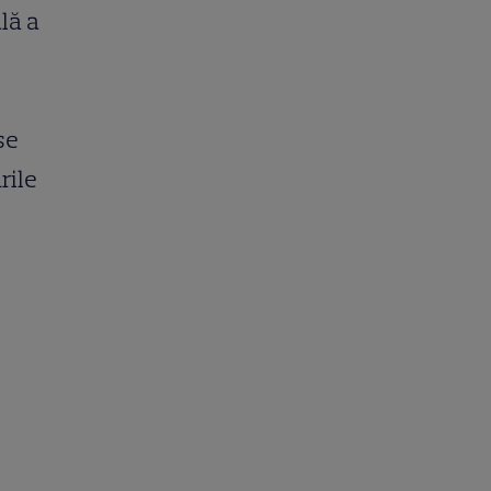
lă a
se
rile