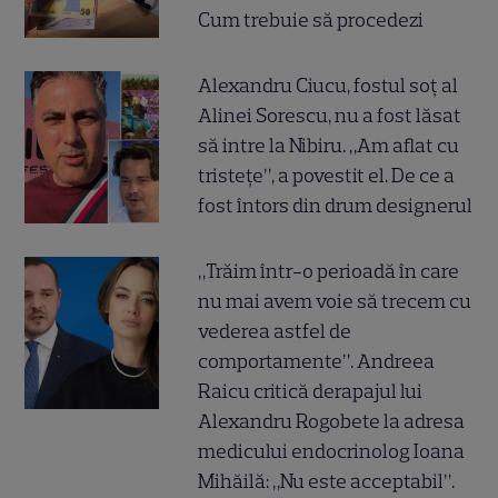
Cum trebuie să procedezi
Alexandru Ciucu, fostul soț al
Alinei Sorescu, nu a fost lăsat
să intre la Nibiru. „Am aflat cu
tristețe”, a povestit el. De ce a
fost întors din drum designerul
„Trăim într-o perioadă în care
nu mai avem voie să trecem cu
vederea astfel de
comportamente”. Andreea
Raicu critică derapajul lui
Alexandru Rogobete la adresa
medicului endocrinolog Ioana
Mihăilă: „Nu este acceptabil”.