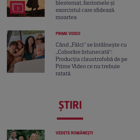
blestemat, fantomele și
5
exorcistul care sfidează
moartea
PRIME VIDEO
Când „Fălci” se întâlnește cu
„Coborâre întunecată”:
Producția claustrofobă de pe
Prime Video ce nu trebuie
ratată
ŞTIRI
VEDETE ROMÂNEŞTI