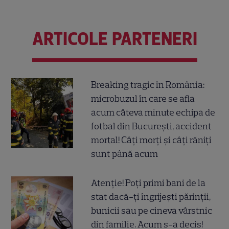
ARTICOLE PARTENERI
Breaking tragic în România:
microbuzul în care se afla
acum câteva minute echipa de
fotbal din București, accident
mortal! Câți morți și câți răniți
sunt până acum
Atenție! Poți primi bani de la
stat dacă-ți îngrijești părinții,
bunicii sau pe cineva vârstnic
din familie. Acum s-a decis!