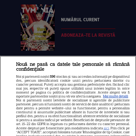
NUMĂRUL CURENT
ABONEAZA-TE LA REVISTĂ
Nouă ne pasă ca datele tale personale să rămână
Libertatea
confidențiale
Libertatea pentru femei
Noi și partenerii noștri
596
stocăm și/sau accesăm informații pe dispozitivul
dvs., precum identificatorii cookie unici pentru prelucrarea datelor cu
GSP
caracter personal. Puteți accepta sau gestiona preferințele dvs. făcând clic
mai jos, respectiv vă puteți opune utilizării unui interes legitim în orice
Știri mondene
moment pe pagina cu politica de confidențialitate. Aceste alegeri vor fi
raportate partenerilor noștri și nu vă vor afecta navigarea.
Mai multe detalii
Noi si partenerii nostri (retelele de socializare si agentiile de publicitate
Avantaje
partenere, precum si furnizorii nostri de servicii de date analitice) prelucram
date pentru a permite website-ului sa functioneze, pentru a personaliza
Elle
continutul si anunturile publicitare afisate in functie de interesele si/sau
profilul dvs., pentru a va oferi functionalitati aferente retelelor de socializare
Unica
si pentru a analiza traficul pe website. Beneficiati de drepturile prevazute de
art. 15-22 din GDPR in legatura cu prelucrarea datelor cu caracter personal.
Retete practice
Aceste drepturi pot fi exercitate prin modalitatea indicata
aici
. Prin click pe
“ACCEPT TOATE”, acceptati folosirea tuturor Tehnologiilor de tip Cookie, care
implica inclusiv acceptul dvs. cu privire la stocarea/accesarea informatiilor