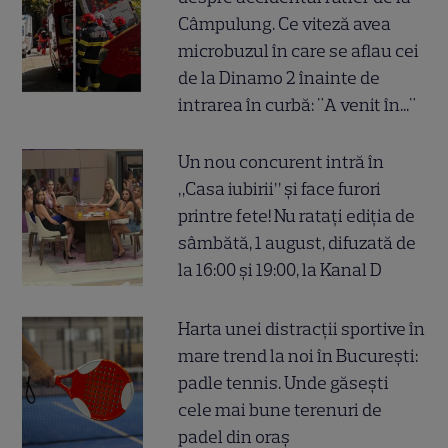
Câmpulung. Ce viteză avea
microbuzul în care se aflau cei
de la Dinamo 2 înainte de
intrarea în curbă: "A venit în..."
Un nou concurent intră în
„Casa iubirii” și face furori
printre fete! Nu ratați ediția de
sâmbătă, 1 august, difuzată de
la 16:00 și 19:00, la Kanal D
Harta unei distracții sportive în
mare trend la noi în București:
padle tennis. Unde găsești
cele mai bune terenuri de
padel din oraș