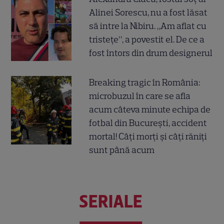
Alinei Sorescu, nu a fost lăsat
să intre la Nibiru. „Am aflat cu
tristețe”, a povestit el. De ce a
fost întors din drum designerul
Breaking tragic în România:
microbuzul în care se afla
acum câteva minute echipa de
fotbal din București, accident
mortal! Câți morți și câți răniți
sunt până acum
SERIALE