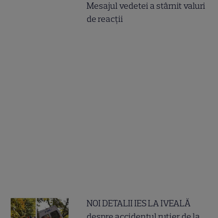
Mesajul vedetei a stârnit valuri
de reacții
NOI DETALII IES LA IVEALĂ
despre accidentul rutier de la