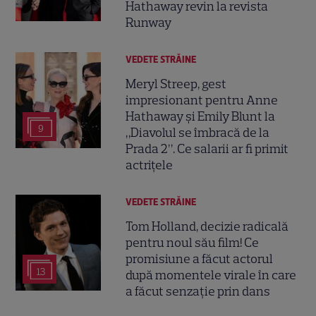
Hathaway revin la revista
Runway
VEDETE STRĂINE
Meryl Streep, gest
impresionant pentru Anne
Hathaway și Emily Blunt la
9
„Diavolul se îmbracă de la
Prada 2”. Ce salarii ar fi primit
actrițele
VEDETE STRĂINE
Tom Holland, decizie radicală
pentru noul său film! Ce
promisiune a făcut actorul
13
după momentele virale în care
a făcut senzație prin dans