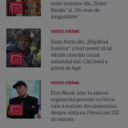
noile sezoane din „Outer
16
Banks” și „Un veac de
singurătate”
VEDETE STRĂINE
Sean Astin din „Stăpânul
Inelelor” a fost nevoit să își
vândă casa din cauza
14
salariului mic: Câți bani a
primit de fapt
VEDETE STRĂINE
Elon Musk, atac la adresa
regizorului premiat cu Oscar
care a realizat documentarul
14
despre viața sa. Filmul are 232
de minute