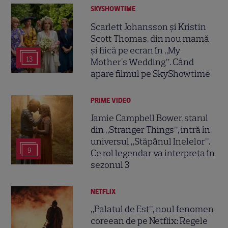
SKYSHOWTIME
Scarlett Johansson și Kristin
Scott Thomas, din nou mamă
și fiică pe ecran în „My
13
Mother's Wedding”. Când
apare filmul pe SkyShowtime
PRIME VIDEO
Jamie Campbell Bower, starul
din „Stranger Things”, intră în
universul „Stăpânul Inelelor”.
9
Ce rol legendar va interpreta în
sezonul 3
NETFLIX
„Palatul de Est”, noul fenomen
coreean de pe Netflix: Regele