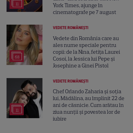
11
York Times, ajunge în
cinematografe pe 7 august
VEDETE ROMÂNEŞTI
Vedete din România care au
ales nume speciale pentru
copii: de la Nina, fetița Laurei
68
Cosoi, la Jessica lui Pepe și
Josephine a Ginei Pistol
VEDETE ROMÂNEŞTI
Chef Orlando Zaharia și soția
lui, Mădălina, au împlinit 22 de
ani de căsnicie. Cum arătau în
11
ziua nunții și povestea lor de
iubire