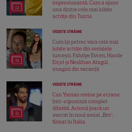
impresionantă. Cum a ajuns
12
una dintre cele mai iubite
actrițe din Turcia
VEDETE STRĂINE
Cum își petrec vara cele mai
iubite actrițe din serialele
turcești. Fahriye Evcen, Hande
32
Erçel și Neslihan Atagül,
imagini din vacanță
VEDETE STRĂINE
Can Yaman revine pe ecrane
într-o ipostază complet
diferită. Actorul joacă un
31
avocat în noul serial „Bro”,
filmat în Italia