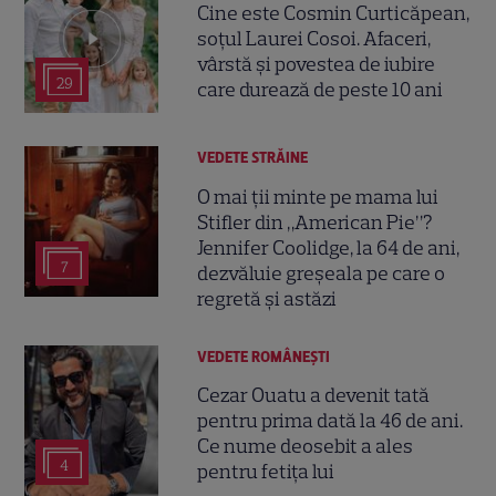
Cine este Cosmin Curticăpean,
soțul Laurei Cosoi. Afaceri,
vârstă și povestea de iubire
29
care durează de peste 10 ani
VEDETE STRĂINE
O mai ții minte pe mama lui
Stifler din „American Pie”?
Jennifer Coolidge, la 64 de ani,
7
dezvăluie greșeala pe care o
regretă și astăzi
VEDETE ROMÂNEŞTI
Cezar Ouatu a devenit tată
pentru prima dată la 46 de ani.
Ce nume deosebit a ales
4
pentru fetița lui