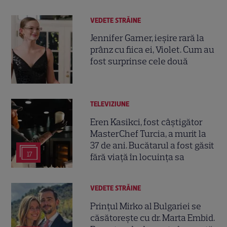
VEDETE STRĂINE
Jennifer Garner, ieșire rară la
prânz cu fiica ei, Violet. Cum au
fost surprinse cele două
TELEVIZIUNE
Eren Kasikci, fost câștigător
MasterChef Turcia, a murit la
37 de ani. Bucătarul a fost găsit
17
fără viață în locuința sa
VEDETE STRĂINE
Prințul Mirko al Bulgariei se
căsătorește cu dr. Marta Embid.