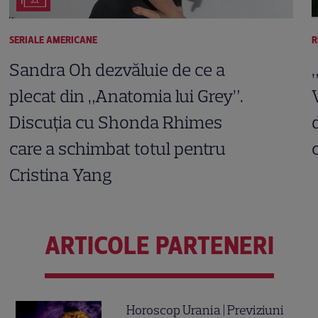
SERIALE AMERICANE
R
Sandra Oh dezvăluie de ce a
plecat din „Anatomia lui Grey”.
Discuția cu Shonda Rhimes
care a schimbat totul pentru
Cristina Yang
ARTICOLE PARTENERI
Horoscop Urania | Previziuni