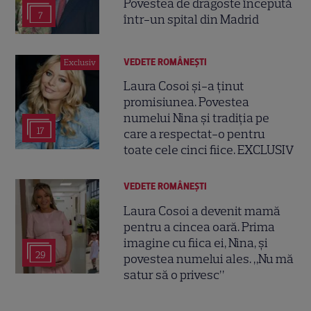
Povestea de dragoste începută
7
într-un spital din Madrid
VEDETE ROMÂNEŞTI
Exclusiv
Laura Cosoi și-a ținut
promisiunea. Povestea
numelui Nina și tradiția pe
17
care a respectat-o pentru
toate cele cinci fiice. EXCLUSIV
VEDETE ROMÂNEŞTI
Laura Cosoi a devenit mamă
pentru a cincea oară. Prima
imagine cu fiica ei, Nina, și
29
povestea numelui ales. „Nu mă
satur să o privesc”