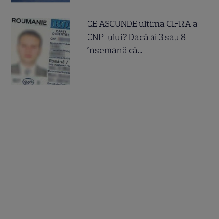
CE ASCUNDE ultima CIFRA a
CNP-ului? Dacă ai 3 sau 8
însemană că...