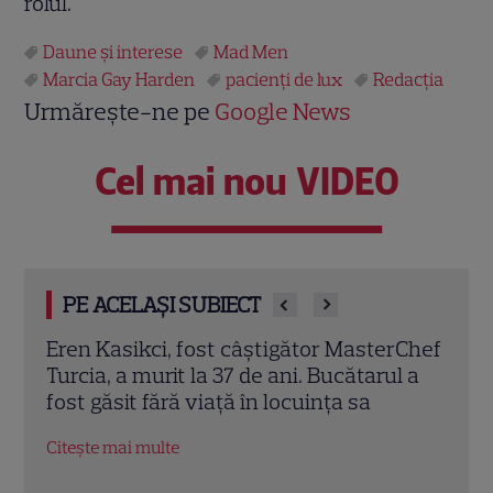
rolul.
Daune şi interese
Mad Men
Marcia Gay Harden
pacienţi de lux
Redacţia
Urmărește-ne pe
Google News
Cel mai nou VIDEO
PE ACELAȘI SUBIECT
rChef
Trei cupluri revin la „Insula Iubirii –
Chel
l a
Reuniuni”. Ce se întâmplă când se
de A
întâlnesc din nou cu Radu Vâlcan
ches
Citește mai multe
Citeș