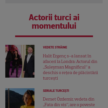
Actorii turci ai
momentului
VEDETE STRĂINE
Halit Ergenç s-a lansat în
afaceri la Londra: Actorul din
„Suleyman Magnificul” a
deschis o rețea de plăcintării
turcești
SERIALE TURCEŞTI
Demet Özdemir, vedeta din
„Fata din vis”, are o poveste