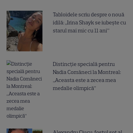
Tabloidele scriu despre o nouă
idilă: „Irina Shayk se iubește cu
starul mai mic cu 11 ani”
Distincție specială pentru
Nadia Comăneci la Montreal:
„Aceasta este a zecea mea
medalie olimpică”
Alexandru Ciucu, fostul soț al