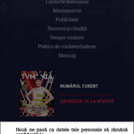
Contacte televiziuni
Abonamente
Publicitate
Termeni și condiții
Despre cookies
Politica de confidenţialitate
Sitemap
NUMĂRUL CURENT
ABONEAZA-TE LA REVISTĂ
Nouă ne pasă ca datele tale personale să rămână
Libertatea