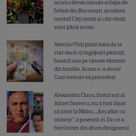
acum câteva minute echipa de
fotbal din București, accident
mortal! Câți morți și câți răniți
sunt până acum
Atenție! Poți primi bani de la
stat dacă-ți îngrijești părinții,
bunicii sau pe cineva vârstnic
din familie. Acum s-a decis!
Cum trebuie să procedezi
Alexandru Ciucu, fostul soț al
Alinei Sorescu, nu a fost lăsat
să intre la Nibiru. „Am aflat cu
tristețe”, a povestit el. De ce a
fost întors din drum designerul