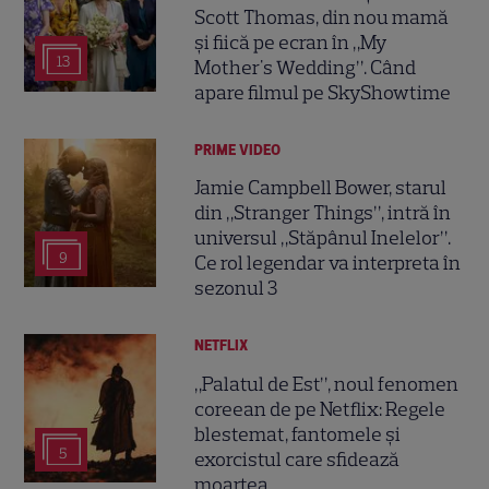
Scott Thomas, din nou mamă
și fiică pe ecran în „My
13
Mother's Wedding”. Când
apare filmul pe SkyShowtime
PRIME VIDEO
Jamie Campbell Bower, starul
din „Stranger Things”, intră în
universul „Stăpânul Inelelor”.
9
Ce rol legendar va interpreta în
sezonul 3
NETFLIX
„Palatul de Est”, noul fenomen
coreean de pe Netflix: Regele
blestemat, fantomele și
5
exorcistul care sfidează
moartea