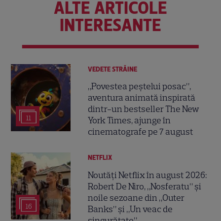
ALTE ARTICOLE
INTERESANTE
VEDETE STRĂINE
„Povestea peștelui posac”,
aventura animată inspirată
dintr-un bestseller The New
11
York Times, ajunge în
cinematografe pe 7 august
NETFLIX
Noutăți Netflix în august 2026:
Robert De Niro, „Nosferatu” și
noile sezoane din „Outer
16
Banks” și „Un veac de
singurătate”