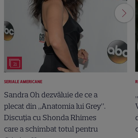
21
SERIALE AMERICANE
R
Sandra Oh dezvăluie de ce a
plecat din „Anatomia lui Grey”.
Discuția cu Shonda Rhimes
care a schimbat totul pentru