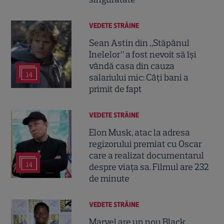
VEDETE STRĂINE
Sean Astin din „Stăpânul
Inelelor” a fost nevoit să își
vândă casa din cauza
14
salariului mic: Câți bani a
primit de fapt
VEDETE STRĂINE
Elon Musk, atac la adresa
regizorului premiat cu Oscar
care a realizat documentarul
14
despre viața sa. Filmul are 232
de minute
VEDETE STRĂINE
Marvel are un nou Black