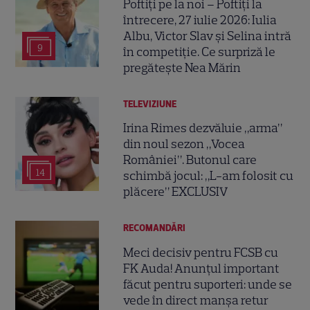
Poftiți pe la noi – Poftiți la
întrecere, 27 iulie 2026: Iulia
Albu, Victor Slav și Selina intră
9
în competiție. Ce surpriză le
pregătește Nea Mărin
TELEVIZIUNE
Irina Rimes dezvăluie „arma”
din noul sezon „Vocea
României”. Butonul care
14
schimbă jocul: „L-am folosit cu
plăcere” EXCLUSIV
RECOMANDĂRI
Meci decisiv pentru FCSB cu
FK Auda! Anunțul important
făcut pentru suporteri: unde se
vede în direct manșa retur