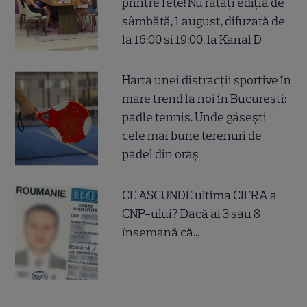
printre fete! Nu ratați ediția de
sâmbătă, 1 august, difuzată de
la 16:00 și 19:00, la Kanal D
Harta unei distracții sportive în
mare trend la noi în București:
padle tennis. Unde găsești
cele mai bune terenuri de
padel din oraș
CE ASCUNDE ultima CIFRA a
CNP-ului? Dacă ai 3 sau 8
însemană că...