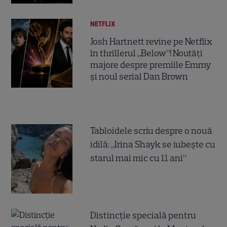
NETFLIX
Josh Hartnett revine pe Netflix
în thrillerul „Below”! Noutăți
majore despre premiile Emmy
și noul serial Dan Brown
Tabloidele scriu despre o nouă
idilă: „Irina Shayk se iubește cu
starul mai mic cu 11 ani”
Distincție specială pentru