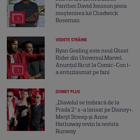
Panther. David Jonsson preia
moștenirea lui Chadwick
3
Boseman
VEDETE STRĂINE
Ryan Gosling este noul Ghost
Rider din Universul Marvel.
Anunțul făcut la Comic-Con i-
7
a entuziasmat pe fani
DISNEY PLUS
„Diavolul se îmbracă de la
Prada 2” s-a lansat pe Disney+.
Meryl Streep și Anne
Hathaway revin la revista
Runway