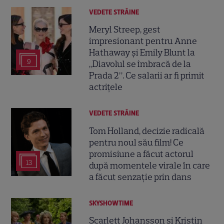
VEDETE STRĂINE
Meryl Streep, gest
impresionant pentru Anne
Hathaway și Emily Blunt la
9
„Diavolul se îmbracă de la
Prada 2”. Ce salarii ar fi primit
actrițele
VEDETE STRĂINE
Tom Holland, decizie radicală
pentru noul său film! Ce
promisiune a făcut actorul
13
după momentele virale în care
a făcut senzație prin dans
SKYSHOWTIME
Scarlett Johansson și Kristin