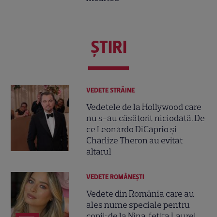
ŞTIRI
VEDETE STRĂINE
Vedetele de la Hollywood care
nu s-au căsătorit niciodată. De
ce Leonardo DiCaprio și
Charlize Theron au evitat
altarul
VEDETE ROMÂNEŞTI
Vedete din România care au
ales nume speciale pentru
copii: de la Nina, fetița Laurei