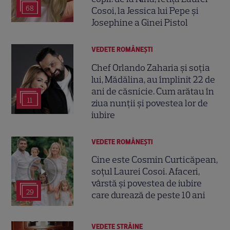
68
Cosoi, la Jessica lui Pepe și
Josephine a Ginei Pistol
VEDETE ROMÂNEŞTI
Chef Orlando Zaharia și soția
lui, Mădălina, au împlinit 22 de
ani de căsnicie. Cum arătau în
11
ziua nunții și povestea lor de
iubire
VEDETE ROMÂNEŞTI
Cine este Cosmin Curticăpean,
soțul Laurei Cosoi. Afaceri,
vârstă și povestea de iubire
29
care durează de peste 10 ani
VEDETE STRĂINE