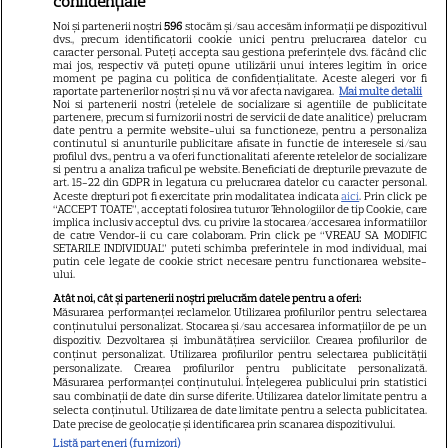
confidențiale
Libertatea pentru femei
Noi și partenerii noștri
596
stocăm și/sau accesăm informații pe dispozitivul
dvs., precum identificatorii cookie unici pentru prelucrarea datelor cu
GSP
caracter personal. Puteți accepta sau gestiona preferințele dvs. făcând clic
mai jos, respectiv vă puteți opune utilizării unui interes legitim în orice
Știri mondene
moment pe pagina cu politica de confidențialitate. Aceste alegeri vor fi
raportate partenerilor noștri și nu vă vor afecta navigarea.
Mai multe detalii
Noi si partenerii nostri (retelele de socializare si agentiile de publicitate
Avantaje
partenere, precum si furnizorii nostri de servicii de date analitice) prelucram
date pentru a permite website-ului sa functioneze, pentru a personaliza
Elle
continutul si anunturile publicitare afisate in functie de interesele si/sau
profilul dvs., pentru a va oferi functionalitati aferente retelelor de socializare
Unica
si pentru a analiza traficul pe website. Beneficiati de drepturile prevazute de
art. 15-22 din GDPR in legatura cu prelucrarea datelor cu caracter personal.
Retete practice
Aceste drepturi pot fi exercitate prin modalitatea indicata
aici
. Prin click pe
“ACCEPT TOATE”, acceptati folosirea tuturor Tehnologiilor de tip Cookie, care
implica inclusiv acceptul dvs. cu privire la stocarea/accesarea informatiilor
de catre Vendor-ii cu care colaboram. Prin click pe “VREAU SA MODIFIC
SETARILE INDIVIDUAL” puteti schimba preferintele in mod individual, mai
URMĂREȘTE-NE PE
putin cele legate de cookie strict necesare pentru functionarea website-
ului.
Atât noi, cât și partenerii noștri prelucrăm datele pentru a oferi:
Măsurarea performanței reclamelor. Utilizarea profilurilor pentru selectarea
conținutului personalizat. Stocarea și/sau accesarea informațiilor de pe un
dispozitiv. Dezvoltarea și îmbunătățirea serviciilor. Crearea profilurilor de
conținut personalizat. Utilizarea profilurilor pentru selectarea publicității
Copyright
2026
Ringier Romania – Toate Drepturile rezervate
personalizate. Crearea profilurilor pentru publicitate personalizată.
Măsurarea performanței conținutului. Înțelegerea publicului prin statistici
sau combinații de date din surse diferite. Utilizarea datelor limitate pentru a
selecta conținutul. Utilizarea de date limitate pentru a selecta publicitatea.
Date precise de geolocație și identificarea prin scanarea dispozitivului.
Listă parteneri (furnizori)