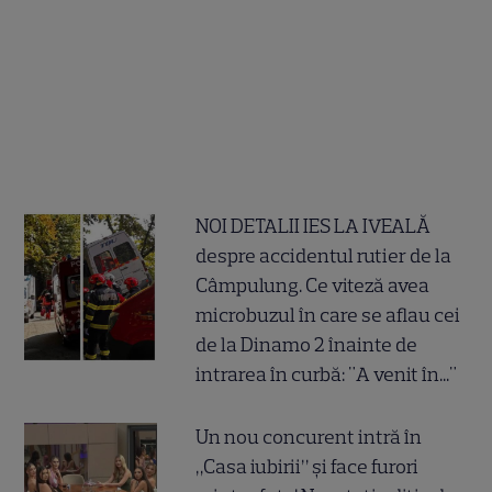
NOI DETALII IES LA IVEALĂ
despre accidentul rutier de la
Câmpulung. Ce viteză avea
microbuzul în care se aflau cei
de la Dinamo 2 înainte de
intrarea în curbă: "A venit în..."
Un nou concurent intră în
„Casa iubirii” și face furori