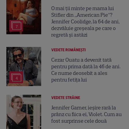
O mai ții minte pe mama lui
Stifler din „American Pie”?
Jennifer Coolidge, la 64 de ani,
7
dezvăluie greșeala pe care o
regretă și astăzi
VEDETE ROMÂNEŞTI
Cezar Ouatu a devenit tată
pentru prima dată la 46 de ani.
Ce nume deosebit a ales
4
pentru fetița lui
VEDETE STRĂINE
Jennifer Garner, ieșire rară la
prânz cu fiica ei, Violet. Cum au
fost surprinse cele două