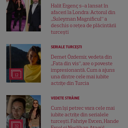
Halit Ergenç s-a lansat în
afaceri la Londra: Actorul din
„Suleyman Magnificul” a
deschis o rețea de plăcintării
turcești
SERIALE TURCEŞTI
Demet Özdemir, vedeta din
„Fata din vis”, are o poveste
impresionantă. Cum a ajuns
12
una dintre cele mai iubite
actrițe din Turcia
VEDETE STRĂINE
Cum își petrec vara cele mai
iubite actrițe din serialele
turcești. Fahriye Evcen, Hande
32
Erçel și Neslihan Atagül,