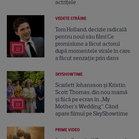
actrițele
VEDETE STRĂINE
Tom Holland, decizie radicală
pentru noul său film! Ce
promisiune a făcut actorul
13
după momentele virale în care
a făcut senzație prin dans
SKYSHOWTIME
Scarlett Johansson și Kristin
Scott Thomas, din nou mamă
și fiică pe ecran în „My
13
Mother's Wedding”. Când
apare filmul pe SkyShowtime
PRIME VIDEO