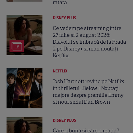
ratată
DISNEY PLUS
Ce vedem pe streaming între
27 iulie și 2 august 2026:
Diavolul se îmbracă de la Prada
18
2 pe Disney+ și mari noutăți
Netflix
NETFLIX
Josh Hartnett revine pe Netflix
în thrillerul „Below”! Noutăți
majore despre premiile Emmy
și noul serial Dan Brown
DISNEY PLUS
Care-i buna și care-i reaua?