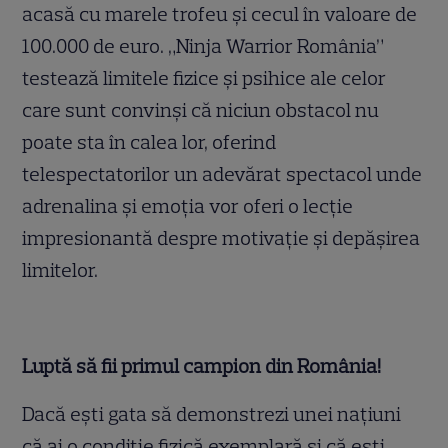
acasă cu marele trofeu și cecul în valoare de
100.000 de euro. „Ninja Warrior România”
testează limitele fizice și psihice ale celor
care sunt convinși că niciun obstacol nu
poate sta în calea lor, oferind
telespectatorilor un adevărat spectacol unde
adrenalina și emoția vor oferi o lecție
impresionantă despre motivație și depășirea
limitelor.
Luptă să fii primul campion din România!
Dacă ești gata să demonstrezi unei națiuni
că ai o condiție fizică exemplară și că ești