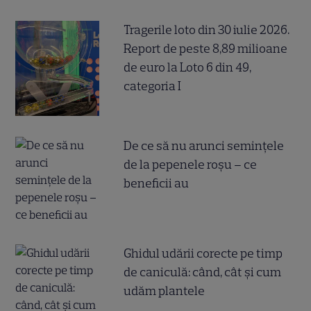
Tragerile loto din 30 iulie 2026.
Report de peste 8,89 milioane
de euro la Loto 6 din 49,
categoria I
De ce să nu arunci semințele
de la pepenele roșu – ce
beneficii au
Ghidul udării corecte pe timp
de caniculă: când, cât şi cum
udăm plantele