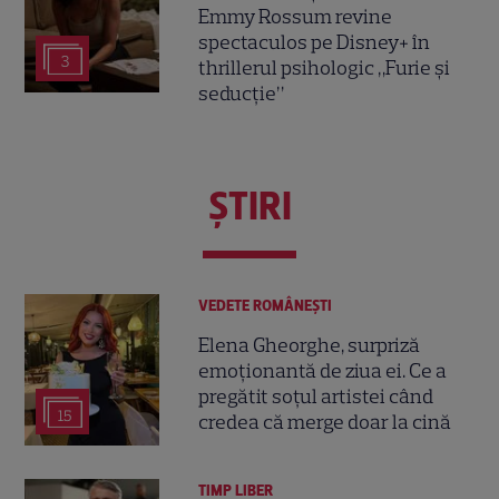
Emmy Rossum revine
spectaculos pe Disney+ în
3
thrillerul psihologic „Furie și
seducție”
ŞTIRI
VEDETE ROMÂNEŞTI
Elena Gheorghe, surpriză
emoționantă de ziua ei. Ce a
pregătit soțul artistei când
15
credea că merge doar la cină
TIMP LIBER