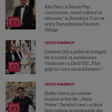
Alin Panc și Sandu Pop
construiesc „satul cultural al
viitorului” în România. Cum va
3
arăta Transylvania Creators
Village
VEDETE ROMÂNEŞTI
Gabriela Oțil a publicat imagini
de la nuntă, la aniversarea
căsătoriei cu Dani Oțil: „Fără
36
grija lui «ce o să zică lumea»”
VEDETE ROMÂNEŞTI
Ștefan Iancu, pe urmele
marilor actori din „Harry
Potter”. Detaliul care l-a lăsat
21
fără cuvinte la studiourile din