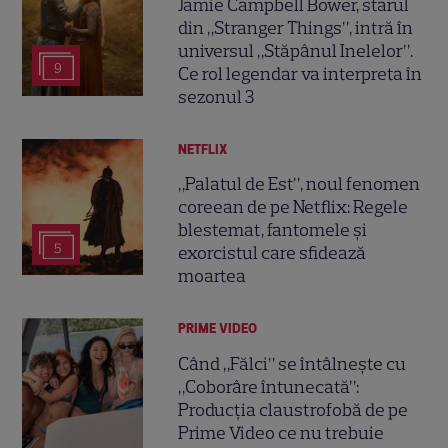
Jamie Campbell Bower, starul
din „Stranger Things”, intră în
universul „Stăpânul Inelelor”.
9
Ce rol legendar va interpreta în
sezonul 3
NETFLIX
„Palatul de Est”, noul fenomen
coreean de pe Netflix: Regele
blestemat, fantomele și
5
exorcistul care sfidează
moartea
PRIME VIDEO
Când „Fălci” se întâlnește cu
„Coborâre întunecată”:
Producția claustrofobă de pe
Prime Video ce nu trebuie