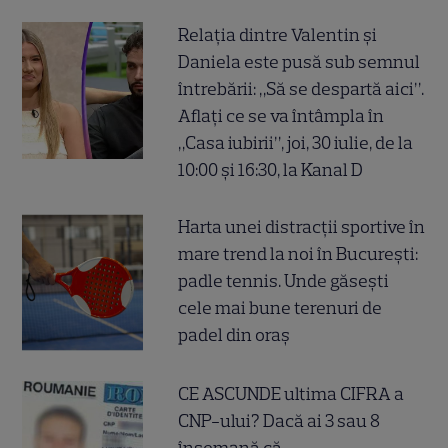
Relația dintre Valentin și
Daniela este pusă sub semnul
întrebării: „Să se despartă aici”.
Aflați ce se va întâmpla în
„Casa iubirii”, joi, 30 iulie, de la
10:00 și 16:30, la Kanal D
Harta unei distracții sportive în
mare trend la noi în București:
padle tennis. Unde găsești
cele mai bune terenuri de
padel din oraș
CE ASCUNDE ultima CIFRA a
CNP-ului? Dacă ai 3 sau 8