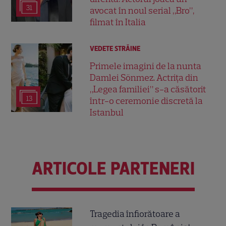
31
avocat în noul serial „Bro”,
filmat în Italia
VEDETE STRĂINE
Primele imagini de la nunta
Damlei Sönmez. Actrița din
„Legea familiei” s-a căsătorit
13
într-o ceremonie discretă la
Istanbul
ARTICOLE PARTENERI
Tragedia înfiorătoare a