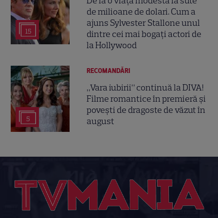
De la o viață modestă la sute
de milioane de dolari. Cum a
ajuns Sylvester Stallone unul
15
dintre cei mai bogați actori de
la Hollywood
RECOMANDĂRI
„Vara iubirii” continuă la DIVA!
Filme romantice în premieră și
povești de dragoste de văzut în
5
august