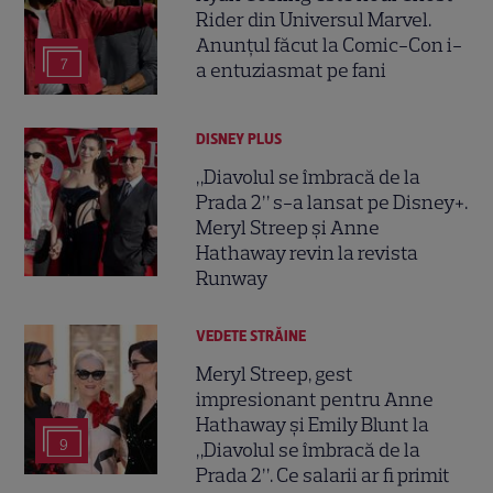
Rider din Universul Marvel.
Anunțul făcut la Comic-Con i-
7
a entuziasmat pe fani
DISNEY PLUS
„Diavolul se îmbracă de la
Prada 2” s-a lansat pe Disney+.
Meryl Streep și Anne
Hathaway revin la revista
Runway
VEDETE STRĂINE
Meryl Streep, gest
impresionant pentru Anne
Hathaway și Emily Blunt la
9
„Diavolul se îmbracă de la
Prada 2”. Ce salarii ar fi primit