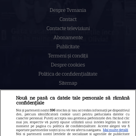
Despre Tvmania
Contact
Contacte televiziuni
Abonamente
Publicitate
Termeni și condiții
Despre cookies
Politica de confidenţialitate
Sitemap
Nouă ne pasă ca datele tale personale să rămână
confidențiale
Noi și partenerii noștri
596
stocăm și/sau accesăm informații pe dispozitivul
NUMĂRUL CURENT
dvs., precum identificatorii cookie unici pentru prelucrarea datelor cu
caracter personal. Puteți accepta sau gestiona preferințele dvs. făcând clic
mai jos, respectiv vă puteți opune utilizării unui interes legitim în orice
moment pe pagina cu politica de confidențialitate. Aceste alegeri vor fi
ABONEAZA-TE LA REVISTĂ
raportate partenerilor noștri și nu vă vor afecta navigarea.
Mai multe detalii
Noi si partenerii nostri (retelele de socializare si agentiile de publicitate