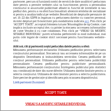
partenere, precum si furnizorii nostri de servicii de date analitice) prelucram
date pentru a permite website-ului sa functioneze, pentru a personaliza
continutul si anunturile publicitare afisate in functie de interesele si/sau
profilul dvs., pentru a va oferi functionalitati aferente retelelor de socializare
si pentru a analiza traficul pe website. Beneficiati de drepturile prevazute de
art. 15-22 din GDPR in legatura cu prelucrarea datelor cu caracter personal.
Libertatea
Aceste drepturi pot fi exercitate prin modalitatea indicata
aici
. Prin click pe
“ACCEPT TOATE”, acceptati folosirea tuturor Tehnologiilor de tip Cookie, care
Libertatea pentru femei
implica inclusiv acceptul dvs. cu privire la stocarea/accesarea informatiilor
de catre Vendor-ii cu care colaboram. Prin click pe “VREAU SA MODIFIC
GSP
SETARILE INDIVIDUAL” puteti schimba preferintele in mod individual, mai
putin cele legate de cookie strict necesare pentru functionarea website-
ului.
Știri mondene
Atât noi, cât și partenerii noștri prelucrăm datele pentru a oferi:
Avantaje
Măsurarea performanței reclamelor. Utilizarea profilurilor pentru selectarea
conținutului personalizat. Stocarea și/sau accesarea informațiilor de pe un
Elle
dispozitiv. Dezvoltarea și îmbunătățirea serviciilor. Crearea profilurilor de
conținut personalizat. Utilizarea profilurilor pentru selectarea publicității
Unica
personalizate. Crearea profilurilor pentru publicitate personalizată.
Măsurarea performanței conținutului. Înțelegerea publicului prin statistici
Retete practice
sau combinații de date din surse diferite. Utilizarea datelor limitate pentru a
selecta conținutul. Utilizarea de date limitate pentru a selecta publicitatea.
Date precise de geolocație și identificarea prin scanarea dispozitivului.
Listă parteneri (furnizori)
URMĂREȘTE-NE PE
ACCEPT TOATE
VREAU SA MODIFIC SETARILE INDIVIDUAL