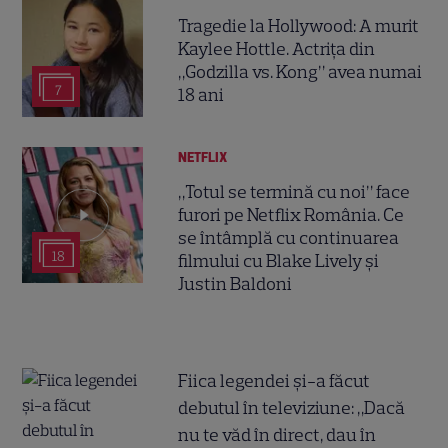
Tragedie la Hollywood: A murit
Kaylee Hottle. Actrița din
„Godzilla vs. Kong” avea numai
7
18 ani
NETFLIX
„Totul se termină cu noi” face
furori pe Netflix România. Ce
se întâmplă cu continuarea
18
filmului cu Blake Lively și
Justin Baldoni
Fiica legendei și-a făcut
debutul în televiziune: „Dacă
nu te văd în direct, dau în