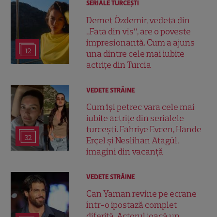
SERIALE TURCEŞTI
Demet Özdemir, vedeta din
„Fata din vis”, are o poveste
impresionantă. Cum a ajuns
12
una dintre cele mai iubite
actrițe din Turcia
VEDETE STRĂINE
Cum își petrec vara cele mai
iubite actrițe din serialele
turcești. Fahriye Evcen, Hande
32
Erçel și Neslihan Atagül,
imagini din vacanță
VEDETE STRĂINE
Can Yaman revine pe ecrane
într-o ipostază complet
diferită. Actorul joacă un