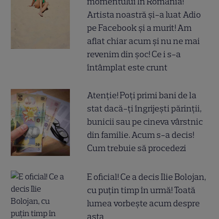
momentului în România!
Artista noastră și-a luat Adio
pe Facebook și a murit! Am
aflat chiar acum și nu ne mai
revenim din șoc! Ce i s-a
întâmplat este crunt
Atenție! Poți primi bani de la
stat dacă-ți îngrijești părinții,
bunicii sau pe cineva vârstnic
din familie. Acum s-a decis!
Cum trebuie să procedezi
E oficial! Ce a decis Ilie Bolojan,
cu puțin timp în urmă! Toată
lumea vorbește acum despre
asta