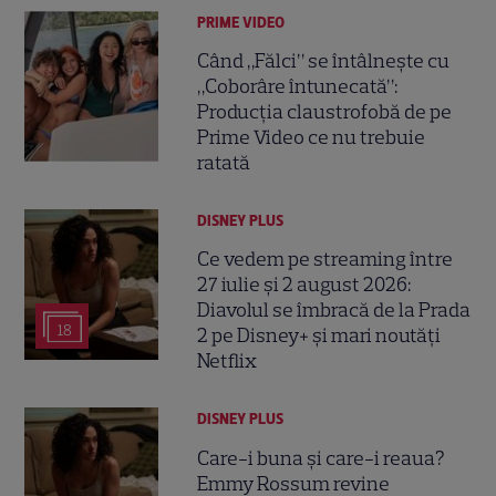
PRIME VIDEO
Când „Fălci” se întâlnește cu
„Coborâre întunecată”:
Producția claustrofobă de pe
Prime Video ce nu trebuie
ratată
DISNEY PLUS
Ce vedem pe streaming între
27 iulie și 2 august 2026:
Diavolul se îmbracă de la Prada
18
2 pe Disney+ și mari noutăți
Netflix
DISNEY PLUS
Care-i buna și care-i reaua?
Emmy Rossum revine