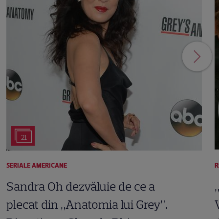
21
SERIALE AMERICANE
R
Sandra Oh dezvăluie de ce a
plecat din „Anatomia lui Grey”.