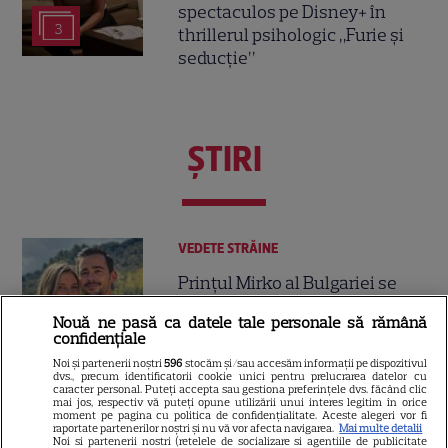
spectaculos pe Disney+ în
3
thrillerul psihologic „Furie și
seducție”
ŞTIRI
VEDETE STRĂINE
Prințul Mirko al Bulgariei se
căsătorește cu dr. Marta Embid.
Nouă ne pasă ca datele tale personale să rămână
Povestea de dragoste începută
confidențiale
7
într-un spital din Madrid
Noi și partenerii noștri
596
stocăm și/sau accesăm informații pe dispozitivul
dvs., precum identificatorii cookie unici pentru prelucrarea datelor cu
caracter personal. Puteți accepta sau gestiona preferințele dvs. făcând clic
mai jos, respectiv vă puteți opune utilizării unui interes legitim în orice
TELEVIZIUNE
moment pe pagina cu politica de confidențialitate. Aceste alegeri vor fi
raportate partenerilor noștri și nu vă vor afecta navigarea.
Mai multe detalii
Noi si partenerii nostri (retelele de socializare si agentiile de publicitate