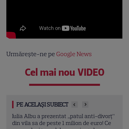
Urmărește-ne pe
Google News
Cel mai nou VIDEO
PE ACELAȘI SUBIECT
 a
Iulia Albu a prezentat „patul anti-divorț”
Sean
i,
din vila sa de peste 1 milion de euro! Ce
nevo