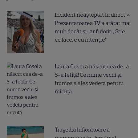
Incident neașteptat în direct »
Prezentatoarea TV a arătat mai
mult decât și-ar fi dorit: „Știe
ce face, e cu intenție”
Laura Cosoi a născut cea de-a
5-a fetiță! Ce nume vechi și
frumos a ales vedeta pentru
micuță
Tragedia înfiorătoare a
momentului în România!