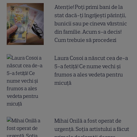
Atenție! Poți primi bani de la
stat dacă-ți îngrijești părinții,
bunicii sau pe cineva vârstnic
din familie. Acum s-a decis!
Cum trebuie să procedezi
Laura Cosoi a născut cea de-a
5-a fetiță! Ce nume vechi și
frumos a ales vedeta pentru
micuță
Mihai Onilă a fost operat de
urgență. Soția artistului a făcut