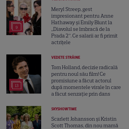
Meryl Streep, gest
impresionant pentru Anne
Hathaway și Emily Blunt la
9
„Diavolul se îmbracă de la
Prada 2”. Ce salarii ar fi primit
actrițele
VEDETE STRĂINE
Tom Holland, decizie radicală
pentru noul său film! Ce
promisiune a făcut actorul
13
după momentele virale în care
a făcut senzație prin dans
SKYSHOWTIME
Scarlett Johansson și Kristin
Scott Thomas, din nou mamă