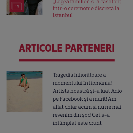
„Legea familiei” s-a căsătorit
13
într-o ceremonie discretă la
Istanbul
ARTICOLE PARTENERI
Tragedia înfiorătoare a
momentului în România!
Artista noastră și-a luat Adio
pe Facebook și a murit! Am
aflat chiar acum și nu ne mai
revenim din șoc! Ce i s-a
întâmplat este crunt