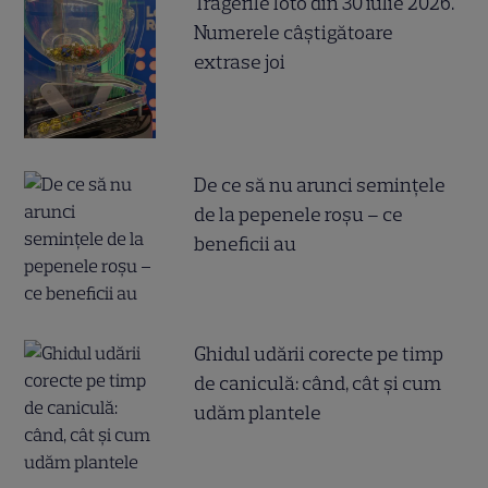
Tragerile loto din 30 iulie 2026.
Numerele câştigătoare
extrase joi
De ce să nu arunci semințele
de la pepenele roșu – ce
beneficii au
Ghidul udării corecte pe timp
de caniculă: când, cât şi cum
udăm plantele