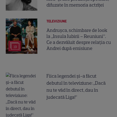
difuzate în memoria actriței
TELEVIZIUNE
Andrușca, schimbare de look
la „Insula Iubirii – Reuniuni”.
Ce a dezvăluit despre relația cu
19
Andrei după emisiune
Fiica legendei și-a făcut
debutul în televiziune: „Dacă
nu te văd în direct, dau în
judecată Liga!”