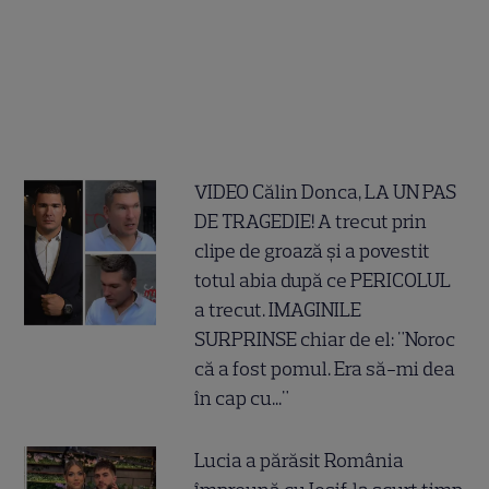
VIDEO Călin Donca, LA UN PAS
DE TRAGEDIE! A trecut prin
clipe de groază și a povestit
totul abia după ce PERICOLUL
a trecut. IMAGINILE
SURPRINSE chiar de el: "Noroc
că a fost pomul. Era să-mi dea
în cap cu..."
Lucia a părăsit România