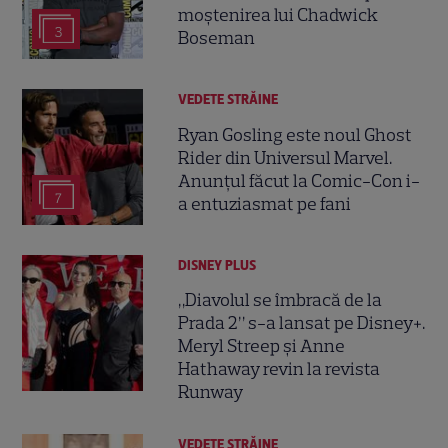
moștenirea lui Chadwick
3
Boseman
VEDETE STRĂINE
Ryan Gosling este noul Ghost
Rider din Universul Marvel.
Anunțul făcut la Comic-Con i-
7
a entuziasmat pe fani
DISNEY PLUS
„Diavolul se îmbracă de la
Prada 2” s-a lansat pe Disney+.
Meryl Streep și Anne
Hathaway revin la revista
Runway
VEDETE STRĂINE