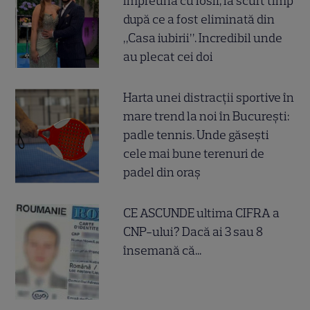
împreună cu Iosif, la scurt timp
după ce a fost eliminată din
„Casa iubirii”. Incredibil unde
au plecat cei doi
Harta unei distracții sportive în
mare trend la noi în București:
padle tennis. Unde găsești
cele mai bune terenuri de
padel din oraș
CE ASCUNDE ultima CIFRA a
CNP-ului? Dacă ai 3 sau 8
însemană că...