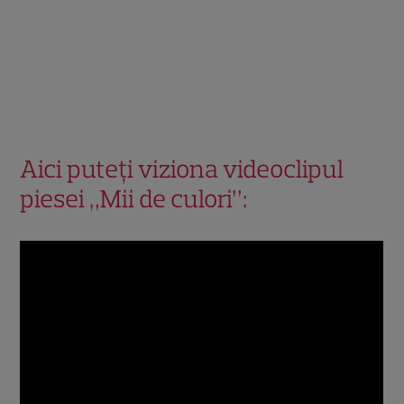
Aici puteți viziona videoclipul
piesei „Mii de culori”: