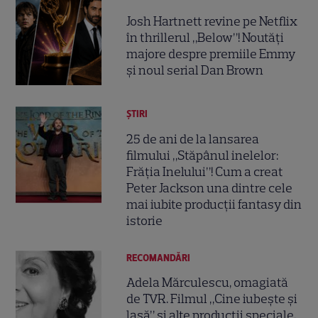
Josh Hartnett revine pe Netflix
în thrillerul „Below”! Noutăți
majore despre premiile Emmy
și noul serial Dan Brown
ȘTIRI
25 de ani de la lansarea
filmului „Stăpânul inelelor:
Frăția Inelului”! Cum a creat
Peter Jackson una dintre cele
mai iubite producții fantasy din
istorie
RECOMANDĂRI
Adela Mărculescu, omagiată
de TVR. Filmul „Cine iubește și
lasă” și alte producții speciale,