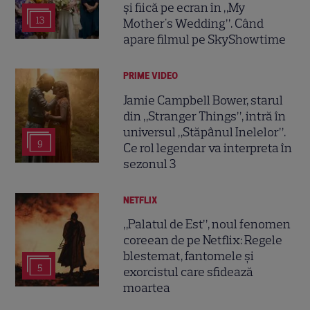
și fiică pe ecran în „My
13
Mother's Wedding”. Când
apare filmul pe SkyShowtime
PRIME VIDEO
Jamie Campbell Bower, starul
din „Stranger Things”, intră în
universul „Stăpânul Inelelor”.
9
Ce rol legendar va interpreta în
sezonul 3
NETFLIX
„Palatul de Est”, noul fenomen
coreean de pe Netflix: Regele
blestemat, fantomele și
5
exorcistul care sfidează
moartea