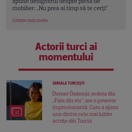
 mă
spune designerul despre piesa de
salar
mobilier: „Nu prea ai timp să te cerți”
Citeș
Citește mai multe
Actorii turci ai
momentului
SERIALE TURCEŞTI
Demet Özdemir, vedeta din
„Fata din vis”, are o poveste
impresionantă. Cum a ajuns
12
una dintre cele mai iubite
actrițe din Turcia