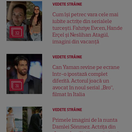
VEDETE STRĂINE
Cum își petrec vara cele mai
iubite actrițe din serialele
turcești. Fahriye Evcen, Hande
32
Erçel și Neslihan Atagül,
imagini din vacanță
VEDETE STRĂINE
Can Yaman revine pe ecrane
într-o ipostază complet
diferită. Actorul joacă un
31
avocat în noul serial „Bro”,
filmat în Italia
VEDETE STRĂINE
Primele imagini de la nunta
Damlei Sönmez. Actrița din