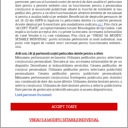
Trei cupluri revin la „Insula
partenere, precum si furnizorii nostri de servicii de date analitice) prelucram
date pentru a permite website-ului sa functioneze, pentru a personaliza
Iubirii – Reuniuni”. Ce se
continutul si anunturile publicitare afisate in functie de interesele si/sau
întâmplă când se întâlnesc din
profilul dvs., pentru a va oferi functionalitati aferente retelelor de socializare
si pentru a analiza traficul pe website. Beneficiati de drepturile prevazute de
4
nou cu Radu Vâlcan
art. 15-22 din GDPR in legatura cu prelucrarea datelor cu caracter personal.
Aceste drepturi pot fi exercitate prin modalitatea indicata
aici
. Prin click pe
“ACCEPT TOATE”, acceptati folosirea tuturor Tehnologiilor de tip Cookie, care
implica inclusiv acceptul dvs. cu privire la stocarea/accesarea informatiilor
de catre Vendor-ii cu care colaboram. Prin click pe “VREAU SA MODIFIC
VEDETE ROMÂNEŞTI
Exclusiv
SETARILE INDIVIDUAL” puteti schimba preferintele in mod individual, mai
putin cele legate de cookie strict necesare pentru functionarea website-
ului.
Laura Cosoi și-a ținut
promisiunea. Povestea
Atât noi, cât și partenerii noștri prelucrăm datele pentru a oferi:
Măsurarea performanței reclamelor. Utilizarea profilurilor pentru selectarea
numelui Nina și tradiția pe
conținutului personalizat. Stocarea și/sau accesarea informațiilor de pe un
dispozitiv. Dezvoltarea și îmbunătățirea serviciilor. Crearea profilurilor de
17
care a respectat-o pentru
conținut personalizat. Utilizarea profilurilor pentru selectarea publicității
toate cele cinci fiice. EXCLUSIV
personalizate. Crearea profilurilor pentru publicitate personalizată.
Măsurarea performanței conținutului. Înțelegerea publicului prin statistici
sau combinații de date din surse diferite. Utilizarea datelor limitate pentru a
selecta conținutul. Utilizarea de date limitate pentru a selecta publicitatea.
VEDETE ROMÂNEŞTI
Date precise de geolocație și identificarea prin scanarea dispozitivului.
Listă parteneri (furnizori)
Laura Cosoi a devenit mamă
pentru a cincea oară. Prima
ACCEPT TOATE
imagine cu fiica ei, Nina, și
28
povestea numelui ales. „Nu mă
VREAU SA MODIFIC SETARILE INDIVIDUAL
satur să o privesc”