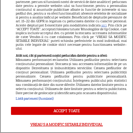
apare filmul pe SkyShowtime
partenere, precum si furnizorii nostri de servicii de date analitice) prelucram
date pentru a permite website-ului sa functioneze, pentru a personaliza
continutul si anunturile publicitare afisate in functie de interesele si/sau
profilul dvs., pentru a va oferi functionalitati aferente retelelor de socializare
PRIME VIDEO
si pentru a analiza traficul pe website. Beneficiati de drepturile prevazute de
art. 15-22 din GDPR in legatura cu prelucrarea datelor cu caracter personal.
Aceste drepturi pot fi exercitate prin modalitatea indicata
aici
. Prin click pe
Jamie Campbell Bower, starul
“ACCEPT TOATE”, acceptati folosirea tuturor Tehnologiilor de tip Cookie, care
implica inclusiv acceptul dvs. cu privire la stocarea/accesarea informatiilor
din „Stranger Things”, intră în
de catre Vendor-ii cu care colaboram. Prin click pe “VREAU SA MODIFIC
universul „Stăpânul Inelelor”.
SETARILE INDIVIDUAL” puteti schimba preferintele in mod individual, mai
putin cele legate de cookie strict necesare pentru functionarea website-
9
Ce rol legendar va interpreta în
ului.
sezonul 3
Atât noi, cât și partenerii noștri prelucrăm datele pentru a oferi:
Măsurarea performanței reclamelor. Utilizarea profilurilor pentru selectarea
conținutului personalizat. Stocarea și/sau accesarea informațiilor de pe un
dispozitiv. Dezvoltarea și îmbunătățirea serviciilor. Crearea profilurilor de
NETFLIX
conținut personalizat. Utilizarea profilurilor pentru selectarea publicității
personalizate. Crearea profilurilor pentru publicitate personalizată.
„Palatul de Est”, noul fenomen
Măsurarea performanței conținutului. Înțelegerea publicului prin statistici
sau combinații de date din surse diferite. Utilizarea datelor limitate pentru a
coreean de pe Netflix: Regele
selecta conținutul. Utilizarea de date limitate pentru a selecta publicitatea.
Date precise de geolocație și identificarea prin scanarea dispozitivului.
blestemat, fantomele și
Listă parteneri (furnizori)
5
exorcistul care sfidează
moartea
ACCEPT TOATE
PRIME VIDEO
VREAU SA MODIFIC SETARILE INDIVIDUAL