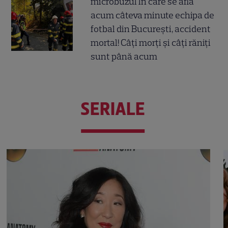
microbuzul în care se afla
acum câteva minute echipa de
fotbal din București, accident
mortal! Câți morți și câți răniți
sunt până acum
SERIALE