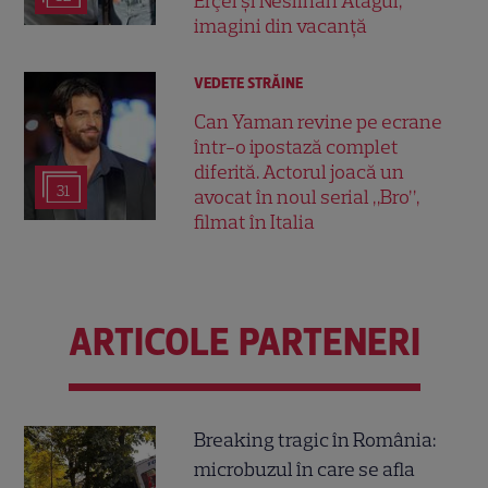
Erçel și Neslihan Atagül,
imagini din vacanță
VEDETE STRĂINE
Can Yaman revine pe ecrane
într-o ipostază complet
diferită. Actorul joacă un
31
avocat în noul serial „Bro”,
filmat în Italia
ARTICOLE PARTENERI
Breaking tragic în România:
microbuzul în care se afla