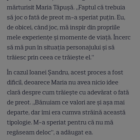
mărturisit Maria Tăpușă. „Faptul că trebuia
să joc o fată de preot m-a speriat puțin. Eu,
de obicei, când joc, mă inspir din propriile
mele experiențe și momente de viață. Încerc
să mă pun în situația personajului și să
trăiesc prin ceea ce trăiește el.”
În cazul Ioanei Șandru, acest proces a fost
dificil, deoarece Maria nu avea nicio idee
clară despre cum trăiește cu adevărat o fată
de preot. „Bănuiam ce valori are și așa mai
departe, dar îmi era cumva străină această
tipologie. M-a speriat pentru că nu mă
regăseam deloc”, a adăugat ea.