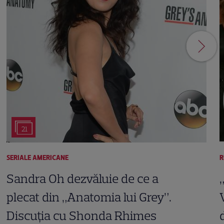
21
SERIALE AMERICANE
R
Sandra Oh dezvăluie de ce a
plecat din „Anatomia lui Grey”.
Discuția cu Shonda Rhimes