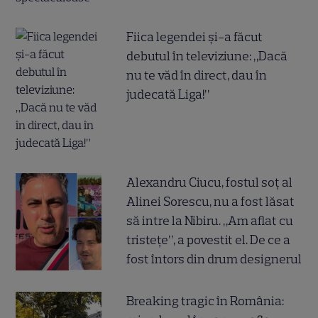
Fiica legendei și-a făcut
debutul în televiziune: „Dacă
nu te văd în direct, dau în
judecată Liga!”
Alexandru Ciucu, fostul soț al
Alinei Sorescu, nu a fost lăsat
să intre la Nibiru. „Am aflat cu
tristețe”, a povestit el. De ce a
fost întors din drum designerul
Breaking tragic în România: