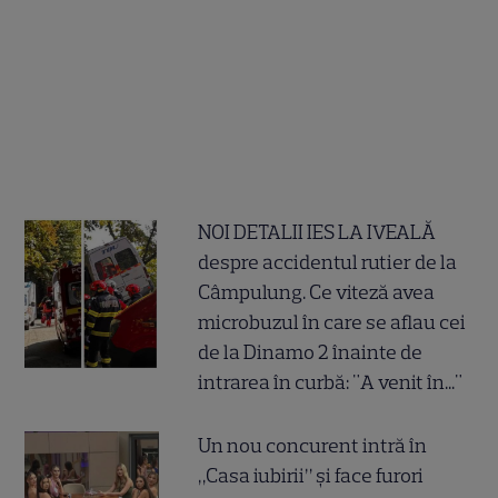
NOI DETALII IES LA IVEALĂ
despre accidentul rutier de la
Câmpulung. Ce viteză avea
microbuzul în care se aflau cei
de la Dinamo 2 înainte de
intrarea în curbă: "A venit în..."
Un nou concurent intră în
„Casa iubirii” și face furori