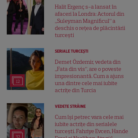
Halit Ergenç s-a lansat în
afaceri la Londra: Actorul din
„Suleyman Magnificul” a
deschis o rețea de plăcintării
turcești
SERIALE TURCEŞTI
Demet Özdemir, vedeta din
„Fata din vis”, are o poveste
impresionantă. Cum a ajuns
12
una dintre cele mai iubite
actrițe din Turcia
VEDETE STRĂINE
Cum își petrec vara cele mai
iubite actrițe din serialele
turcești. Fahriye Evcen, Hande
32