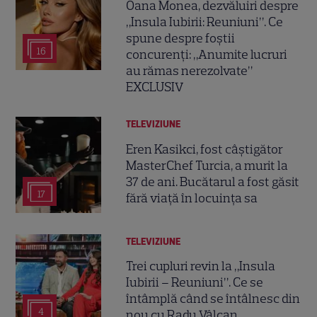
Oana Monea, dezvăluiri despre
„Insula Iubirii: Reuniuni”. Ce
spune despre foștii
16
concurenți: „Anumite lucruri
au rămas nerezolvate”
EXCLUSIV
TELEVIZIUNE
Eren Kasikci, fost câștigător
MasterChef Turcia, a murit la
37 de ani. Bucătarul a fost găsit
17
fără viață în locuința sa
TELEVIZIUNE
Trei cupluri revin la „Insula
Iubirii – Reuniuni”. Ce se
întâmplă când se întâlnesc din
4
nou cu Radu Vâlcan