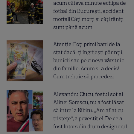
acum câteva minute echipa de
fotbal din București, accident
mortal! Câți morți și câți răniți
sunt până acum
Atenție! Poți primi bani de la
stat dacă-ți îngrijești părinții,
bunicii sau pe cineva vârstnic
din familie. Acum s-a decis!
Cum trebuie să procedezi
Alexandru Ciucu, fostul soț al
Alinei Sorescu, nu a fost lăsat
să intre la Nibiru. „Am aflat cu
tristețe”, a povestit el. De ce a
fost întors din drum designerul