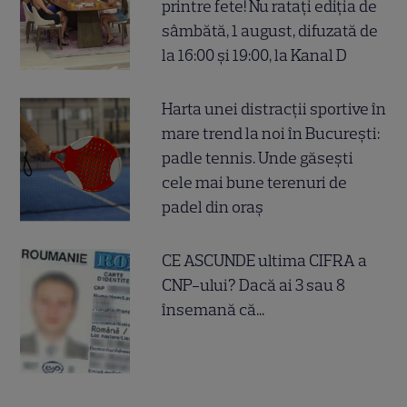
printre fete! Nu ratați ediția de
sâmbătă, 1 august, difuzată de
la 16:00 și 19:00, la Kanal D
Harta unei distracții sportive în
mare trend la noi în București:
padle tennis. Unde găsești
cele mai bune terenuri de
padel din oraș
CE ASCUNDE ultima CIFRA a
CNP-ului? Dacă ai 3 sau 8
însemană că...