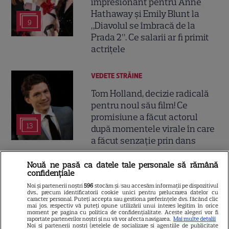
impresionant pentru Anne
Hathaway și Emily Blunt la
9
„Diavolul se îmbracă de la
Prada 2”. Ce salarii ar fi primit
actrițele
VEDETE STRĂINE
Tom Holland, decizie radicală
pentru noul său film! Ce
promisiune a făcut actorul
13
după momentele virale în care
a făcut senzație prin dans
Nouă ne pasă ca datele tale personale să rămână
SKYSHOWTIME
confidențiale
Scarlett Johansson și Kristin
Noi și partenerii noștri
596
stocăm și/sau accesăm informații pe dispozitivul
dvs., precum identificatorii cookie unici pentru prelucrarea datelor cu
Scott Thomas, din nou mamă
caracter personal. Puteți accepta sau gestiona preferințele dvs. făcând clic
mai jos, respectiv vă puteți opune utilizării unui interes legitim în orice
și fiică pe ecran în „My
moment pe pagina cu politica de confidențialitate. Aceste alegeri vor fi
13
Mother's Wedding”. Când
raportate partenerilor noștri și nu vă vor afecta navigarea.
Mai multe detalii
Noi si partenerii nostri (retelele de socializare si agentiile de publicitate