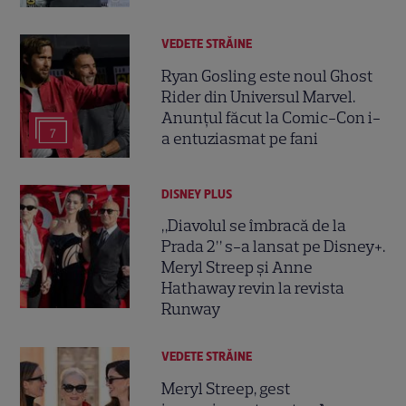
VEDETE STRĂINE
Ryan Gosling este noul Ghost
Rider din Universul Marvel.
Anunțul făcut la Comic-Con i-
7
a entuziasmat pe fani
DISNEY PLUS
„Diavolul se îmbracă de la
Prada 2” s-a lansat pe Disney+.
Meryl Streep și Anne
Hathaway revin la revista
Runway
VEDETE STRĂINE
Meryl Streep, gest