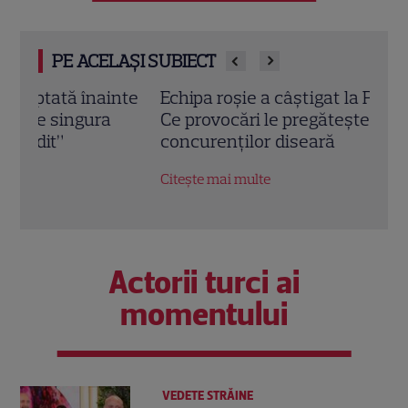
PE ACELAȘI SUBIECT
nte
Echipa roșie a câștigat la Poftiți pe la noi!
Iuli
Ce provocări le pregătește Nea Mărin
dimi
concurenților diseară
Ce s
Obse
Citește mai multe
Citeș
Actorii turci ai
momentului
VEDETE STRĂINE