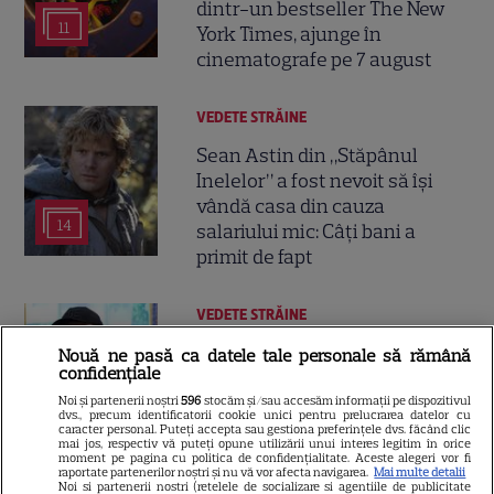
dintr-un bestseller The New
11
York Times, ajunge în
cinematografe pe 7 august
VEDETE STRĂINE
Sean Astin din „Stăpânul
Inelelor” a fost nevoit să își
vândă casa din cauza
14
salariului mic: Câți bani a
primit de fapt
VEDETE STRĂINE
Elon Musk, atac la adresa
Nouă ne pasă ca datele tale personale să rămână
confidențiale
regizorului premiat cu Oscar
care a realizat documentarul
Noi și partenerii noștri
596
stocăm și/sau accesăm informații pe dispozitivul
dvs., precum identificatorii cookie unici pentru prelucrarea datelor cu
14
despre viața sa. Filmul are 232
caracter personal. Puteți accepta sau gestiona preferințele dvs. făcând clic
mai jos, respectiv vă puteți opune utilizării unui interes legitim în orice
de minute
moment pe pagina cu politica de confidențialitate. Aceste alegeri vor fi
raportate partenerilor noștri și nu vă vor afecta navigarea.
Mai multe detalii
Noi si partenerii nostri (retelele de socializare si agentiile de publicitate