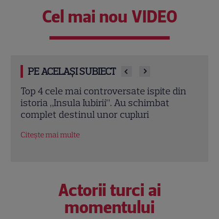
Cel mai nou VIDEO
PE ACELAȘI SUBIECT
din
Andrușca, schimbare de look la „Insula
Ella 
Iubirii – Reuniuni”. Ce a dezvăluit despre
„Insu
relația cu Andrei după emisiune
logo
lui
Citește mai multe
Citeș
Actorii turci ai
momentului