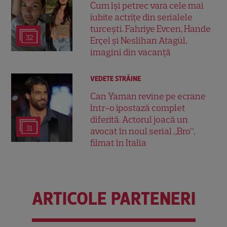
Cum își petrec vara cele mai
iubite actrițe din serialele
turcești. Fahriye Evcen, Hande
32
Erçel și Neslihan Atagül,
imagini din vacanță
VEDETE STRĂINE
Can Yaman revine pe ecrane
într-o ipostază complet
diferită. Actorul joacă un
31
avocat în noul serial „Bro”,
filmat în Italia
ARTICOLE PARTENERI