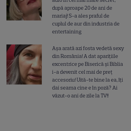
după aproape 20 de ani de
mariaj! S-a ales praful de
cuplul de aur din industria de
entertaining
Așa arată azi fosta vedetă sexy
din România! A dat aparițiile
excentrice pe Biserică și Biblia
i-a devenit cel mai de preț
accesoriu! Uită-te bine la ea, îți
dai seama cine e în poză? Ai
văzut-o ani de zile la TV!!