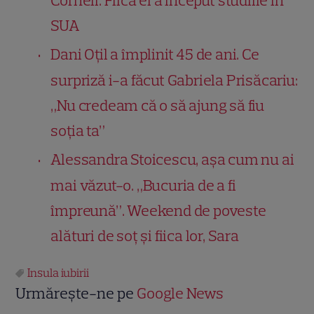
Cornell. Fiica ei a început studiile în
SUA
Dani Oțil a împlinit 45 de ani. Ce
surpriză i-a făcut Gabriela Prisăcariu:
„Nu credeam că o să ajung să fiu
soția ta”
Alessandra Stoicescu, așa cum nu ai
mai văzut-o. „Bucuria de a fi
împreună”. Weekend de poveste
alături de soț și fiica lor, Sara
Insula iubirii
Urmărește-ne pe
Google News