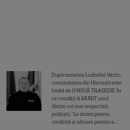
După moartea Ludmilei Vartic,
comunitatea din Hîncești este
lovită de O NOUĂ TRAGEDIE. În
ce condiții A MURIT unul
dintre cei mai respectați
polițiști: "Le dorim putere,
credință și alinare pentru a..."