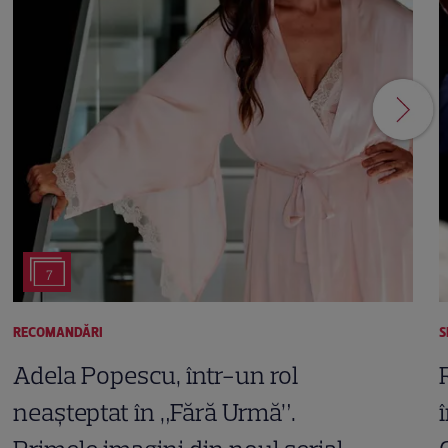
7
RECOMANDĂRI
S
Adela Popescu, într-un rol
neașteptat în „Fără Urmă”.