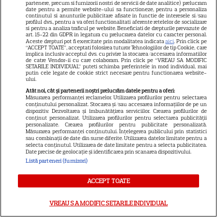
partenere, precum si furnizorii nostri de servicii de date analitice) prelucram
VEDETE STRĂINE
date pentru a permite website-ului sa functioneze, pentru a personaliza
continutul si anunturile publicitare afisate in functie de interesele si/sau
profilul dvs., pentru a va oferi functionalitati aferente retelelor de socializare
Marvel are un nou Black
si pentru a analiza traficul pe website. Beneficiati de drepturile prevazute de
art. 15-22 din GDPR in legatura cu prelucrarea datelor cu caracter personal.
Panther. David Jonsson preia
Aceste drepturi pot fi exercitate prin modalitatea indicata
aici
. Prin click pe
moștenirea lui Chadwick
“ACCEPT TOATE”, acceptati folosirea tuturor Tehnologiilor de tip Cookie, care
implica inclusiv acceptul dvs. cu privire la stocarea/accesarea informatiilor
3
Boseman
de catre Vendor-ii cu care colaboram. Prin click pe “VREAU SA MODIFIC
SETARILE INDIVIDUAL” puteti schimba preferintele in mod individual, mai
putin cele legate de cookie strict necesare pentru functionarea website-
ului.
VEDETE STRĂINE
Atât noi, cât și partenerii noștri prelucrăm datele pentru a oferi:
Măsurarea performanței reclamelor. Utilizarea profilurilor pentru selectarea
Ryan Gosling este noul Ghost
conținutului personalizat. Stocarea și/sau accesarea informațiilor de pe un
dispozitiv. Dezvoltarea și îmbunătățirea serviciilor. Crearea profilurilor de
Rider din Universul Marvel.
conținut personalizat. Utilizarea profilurilor pentru selectarea publicității
personalizate. Crearea profilurilor pentru publicitate personalizată.
Anunțul făcut la Comic-Con i-
Măsurarea performanței conținutului. Înțelegerea publicului prin statistici
7
a entuziasmat pe fani
sau combinații de date din surse diferite. Utilizarea datelor limitate pentru a
selecta conținutul. Utilizarea de date limitate pentru a selecta publicitatea.
Date precise de geolocație și identificarea prin scanarea dispozitivului.
Listă parteneri (furnizori)
VEDETE STRĂINE
ACCEPT TOATE
Meryl Streep, gest
impresionant pentru Anne
VREAU SA MODIFIC SETARILE INDIVIDUAL
Hathaway și Emily Blunt la
9