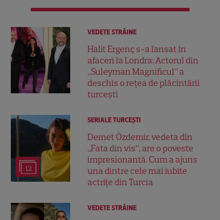
VEDETE STRĂINE
Halit Ergenç s-a lansat în
afaceri la Londra: Actorul din
„Suleyman Magnificul” a
deschis o rețea de plăcintării
turcești
SERIALE TURCEŞTI
Demet Özdemir, vedeta din
„Fata din vis”, are o poveste
impresionantă. Cum a ajuns
12
una dintre cele mai iubite
actrițe din Turcia
VEDETE STRĂINE