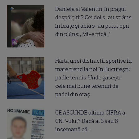
Daniela și Valentin, în pragul
despărțirii? Cei doi s-au strâns
în brațe și abia s-au putut opri
din plâns: „Mi-e frică...”
Harta unei distracții sportive în
mare trend la noi în București:
padle tennis. Unde găsești
cele mai bune terenuri de
padel din oraș
CE ASCUNDE ultima CIFRA a
CNP-ului? Dacă ai 3 sau 8
însemană că...