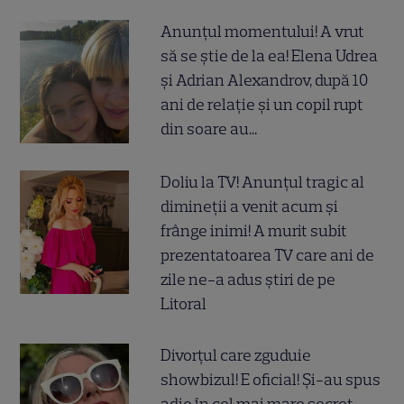
Anunțul momentului! A vrut
să se știe de la ea! Elena Udrea
și Adrian Alexandrov, după 10
ani de relație și un copil rupt
din soare au...
Doliu la TV! Anunțul tragic al
dimineții a venit acum și
frânge inimi! A murit subit
prezentatoarea TV care ani de
zile ne-a adus știri de pe
Litoral
Divorțul care zguduie
showbizul! E oficial! Și-au spus
adio în cel mai mare secret,