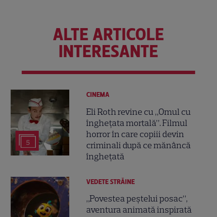
ALTE ARTICOLE
INTERESANTE
CINEMA
Eli Roth revine cu „Omul cu
înghețata mortală”. Filmul
horror în care copiii devin
5
criminali după ce mănâncă
înghețată
VEDETE STRĂINE
„Povestea peștelui posac”,
aventura animată inspirată