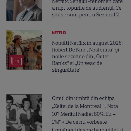
Netflix: Serialul-fenomen care
a rupt topurile de audiență. Ce
șanse sunt pentru Sezonul 2
NETFLIX
Noutăți Netflix în august 2026:
Robert De Niro, „Nosferatu” și
noile sezoane din „Outer
16
Banks” și „Un veac de
singurătate”
Omul din umbră din echipa
„Zeiței de la Montreal”: „Nota
10? Meritul Nadiei 80%. Eu –
1%!” + De ce nu vorbește
Comăneci despre barbariile lui