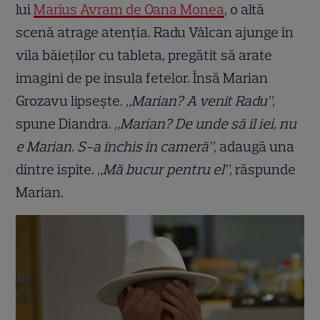
lui
Marius Avram de Oana Monea
, o altă
scenă atrage atenția. Radu Vâlcan ajunge în
vila băieților cu tableta, pregătit să arate
imagini de pe insula fetelor. Însă Marian
Grozavu lipsește.
„Marian? A venit Radu”,
spune Diandra.
„Marian? De unde să îl iei, nu
e Marian. S-a închis în cameră”,
adaugă una
dintre ispite.
„Mă bucur pentru el”,
răspunde
Marian.