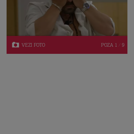
VEZI
FOTO
POZA
1 / 9