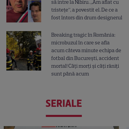
să intre la Nibiru. „Am aflat cu
tristețe”, a povestit el. De ce a
fost întors din drum designerul
Breaking tragic în România:
microbuzul în care se afla
acum câteva minute echipa de
fotbal din București, accident
mortal! Câți morți și câți răniți
sunt până acum
SERIALE