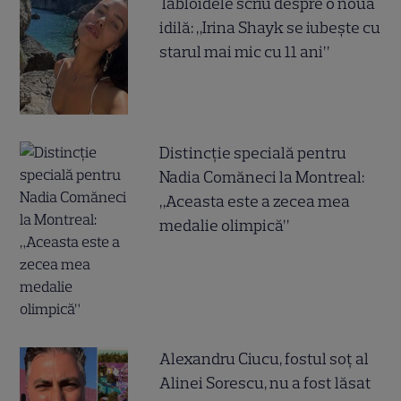
Tabloidele scriu despre o nouă
idilă: „Irina Shayk se iubește cu
starul mai mic cu 11 ani”
Distincție specială pentru
Nadia Comăneci la Montreal:
„Aceasta este a zecea mea
medalie olimpică”
Alexandru Ciucu, fostul soț al
Alinei Sorescu, nu a fost lăsat