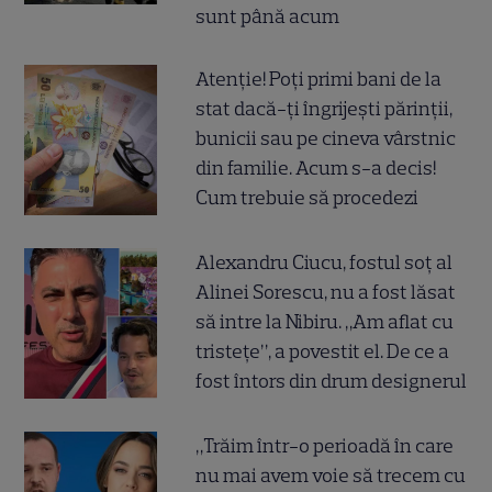
sunt până acum
Atenție! Poți primi bani de la
stat dacă-ți îngrijești părinții,
bunicii sau pe cineva vârstnic
din familie. Acum s-a decis!
Cum trebuie să procedezi
Alexandru Ciucu, fostul soț al
Alinei Sorescu, nu a fost lăsat
să intre la Nibiru. „Am aflat cu
tristețe”, a povestit el. De ce a
fost întors din drum designerul
„Trăim într-o perioadă în care
nu mai avem voie să trecem cu