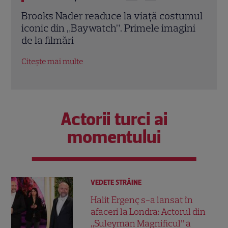
umul
Demet Özdemir, vedeta din „Fata din
Magg
ini
vis”, are o poveste impresionantă. Cum a
înce
ajuns una dintre cele mai iubite actrițe
Dead
din Turcia
Citeș
Citește mai multe
Actorii turci ai
momentului
VEDETE STRĂINE
Halit Ergenç s-a lansat în
afaceri la Londra: Actorul din
„Suleyman Magnificul” a