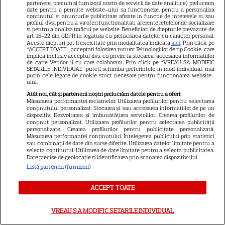
partenere, precum si furnizorii nostri de servicii de date analitice) prelucram
Elon Musk, atac la adresa
date pentru a permite website-ului sa functioneze, pentru a personaliza
regizorului premiat cu Oscar
continutul si anunturile publicitare afisate in functie de interesele si/sau
profilul dvs., pentru a va oferi functionalitati aferente retelelor de socializare
care a realizat documentarul
si pentru a analiza traficul pe website. Beneficiati de drepturile prevazute de
art. 15-22 din GDPR in legatura cu prelucrarea datelor cu caracter personal.
14
despre viața sa. Filmul are 232
Aceste drepturi pot fi exercitate prin modalitatea indicata
aici
. Prin click pe
“ACCEPT TOATE”, acceptati folosirea tuturor Tehnologiilor de tip Cookie, care
de minute
implica inclusiv acceptul dvs. cu privire la stocarea/accesarea informatiilor
de catre Vendor-ii cu care colaboram. Prin click pe “VREAU SA MODIFIC
SETARILE INDIVIDUAL” puteti schimba preferintele in mod individual, mai
putin cele legate de cookie strict necesare pentru functionarea website-
VEDETE STRĂINE
ului.
Marvel are un nou Black
Atât noi, cât și partenerii noștri prelucrăm datele pentru a oferi:
Măsurarea performanței reclamelor. Utilizarea profilurilor pentru selectarea
Panther. David Jonsson preia
conținutului personalizat. Stocarea și/sau accesarea informațiilor de pe un
dispozitiv. Dezvoltarea și îmbunătățirea serviciilor. Crearea profilurilor de
moștenirea lui Chadwick
conținut personalizat. Utilizarea profilurilor pentru selectarea publicității
3
Boseman
personalizate. Crearea profilurilor pentru publicitate personalizată.
Măsurarea performanței conținutului. Înțelegerea publicului prin statistici
sau combinații de date din surse diferite. Utilizarea datelor limitate pentru a
selecta conținutul. Utilizarea de date limitate pentru a selecta publicitatea.
Date precise de geolocație și identificarea prin scanarea dispozitivului.
VEDETE STRĂINE
Listă parteneri (furnizori)
Ryan Gosling este noul Ghost
ACCEPT TOATE
Rider din Universul Marvel.
Anunțul făcut la Comic-Con i-
7
VREAU SA MODIFIC SETARILE INDIVIDUAL
a entuziasmat pe fani