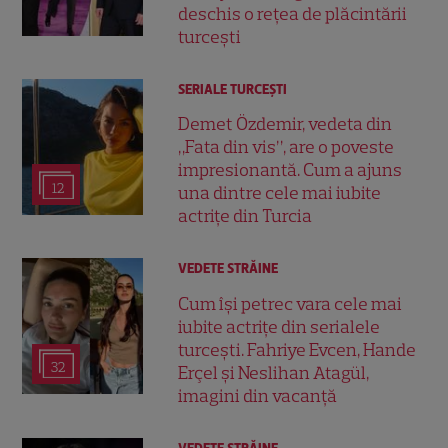
deschis o rețea de plăcintării
turcești
SERIALE TURCEŞTI
Demet Özdemir, vedeta din
„Fata din vis”, are o poveste
impresionantă. Cum a ajuns
12
una dintre cele mai iubite
actrițe din Turcia
VEDETE STRĂINE
Cum își petrec vara cele mai
iubite actrițe din serialele
turcești. Fahriye Evcen, Hande
32
Erçel și Neslihan Atagül,
imagini din vacanță