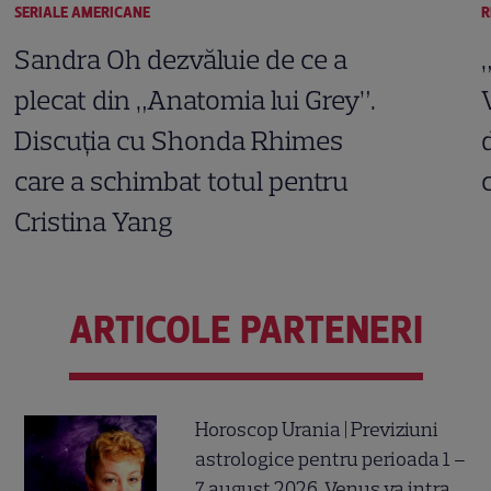
SERIALE AMERICANE
R
Sandra Oh dezvăluie de ce a
plecat din „Anatomia lui Grey”.
Discuția cu Shonda Rhimes
care a schimbat totul pentru
Cristina Yang
ARTICOLE PARTENERI
Horoscop Urania | Previziuni
astrologice pentru perioada 1 –
7 august 2026. Venus va intra