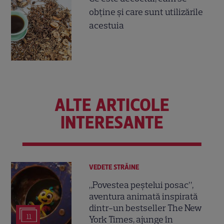
obţine şi care sunt utilizările
acestuia
ALTE ARTICOLE
INTERESANTE
VEDETE STRĂINE
„Povestea peștelui posac”,
aventura animată inspirată
dintr-un bestseller The New
11
York Times, ajunge în