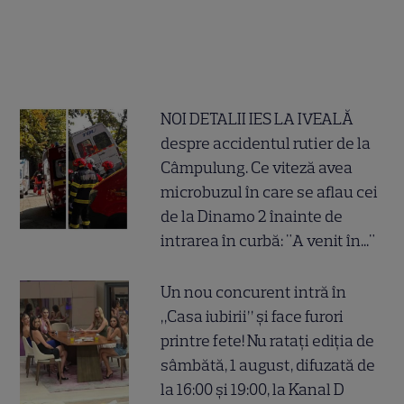
NOI DETALII IES LA IVEALĂ
despre accidentul rutier de la
Câmpulung. Ce viteză avea
microbuzul în care se aflau cei
de la Dinamo 2 înainte de
intrarea în curbă: "A venit în..."
Un nou concurent intră în
„Casa iubirii” și face furori
printre fete! Nu ratați ediția de
sâmbătă, 1 august, difuzată de
la 16:00 și 19:00, la Kanal D