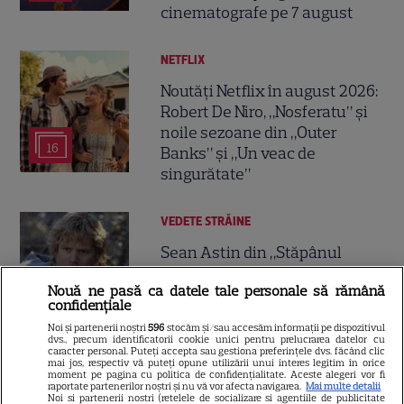
cinematografe pe 7 august
NETFLIX
Noutăți Netflix în august 2026:
Robert De Niro, „Nosferatu” și
noile sezoane din „Outer
16
Banks” și „Un veac de
singurătate”
VEDETE STRĂINE
Sean Astin din „Stăpânul
Inelelor” a fost nevoit să își
Nouă ne pasă ca datele tale personale să rămână
vândă casa din cauza
confidențiale
14
salariului mic: Câți bani a
Noi și partenerii noștri
596
stocăm și/sau accesăm informații pe dispozitivul
primit de fapt
dvs., precum identificatorii cookie unici pentru prelucrarea datelor cu
caracter personal. Puteți accepta sau gestiona preferințele dvs. făcând clic
mai jos, respectiv vă puteți opune utilizării unui interes legitim în orice
moment pe pagina cu politica de confidențialitate. Aceste alegeri vor fi
VEDETE STRĂINE
raportate partenerilor noștri și nu vă vor afecta navigarea.
Mai multe detalii
Noi si partenerii nostri (retelele de socializare si agentiile de publicitate