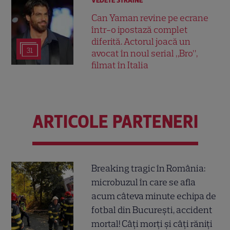
VEDETE STRĂINE
Can Yaman revine pe ecrane
într-o ipostază complet
diferită. Actorul joacă un
31
avocat în noul serial „Bro”,
filmat în Italia
ARTICOLE PARTENERI
Breaking tragic în România:
microbuzul în care se afla
acum câteva minute echipa de
fotbal din București, accident
mortal! Câți morți și câți răniți