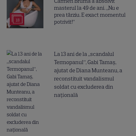
Carmen Brumă a absolvit
masterul la 49 de ani. „Nu e
prea târziu. E exact momentul
18
potrivit!”
La 13 ani de la „scandalul
Termopanul”, Gabi Tamaș,
ajutat de Diana Munteanu, a
reconstituit vandalismul
soldat cu excluderea din
națională