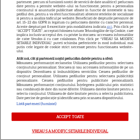
ARTICOLE PARTENERI
partenere, precum si furnizorii nostri de servicii de date analitice) prelucram
date pentru a permite website-ului sa functioneze, pentru a personaliza
continutul si anunturile publicitare afisate in functie de interesele si/sau
profilul dvs., pentru a va oferi functionalitati aferente retelelor de socializare
si pentru a analiza traficul pe website. Beneficiati de drepturile prevazute de
art. 15-22 din GDPR in legatura cu prelucrarea datelor cu caracter personal.
Aceste drepturi pot fi exercitate prin modalitatea indicata
aici
. Prin click pe
De ce fulgerele se văd înainte
“ACCEPT TOATE”, acceptati folosirea tuturor Tehnologiilor de tip Cookie, care
implica inclusiv acceptul dvs. cu privire la stocarea/accesarea informatiilor
să se audă tunetul
de catre Vendor-ii cu care colaboram. Prin click pe “VREAU SA MODIFIC
SETARILE INDIVIDUAL” puteti schimba preferintele in mod individual, mai
putin cele legate de cookie strict necesare pentru functionarea website-
ului.
Atât noi, cât și partenerii noștri prelucrăm datele pentru a oferi:
Măsurarea performanței reclamelor. Utilizarea profilurilor pentru selectarea
conținutului personalizat. Stocarea și/sau accesarea informațiilor de pe un
Ce este oțetul de orez și în ce
dispozitiv. Dezvoltarea și îmbunătățirea serviciilor. Crearea profilurilor de
conținut personalizat. Utilizarea profilurilor pentru selectarea publicității
preparate se folosește
personalizate. Crearea profilurilor pentru publicitate personalizată.
Măsurarea performanței conținutului. Înțelegerea publicului prin statistici
sau combinații de date din surse diferite. Utilizarea datelor limitate pentru a
selecta conținutul. Utilizarea de date limitate pentru a selecta publicitatea.
Date precise de geolocație și identificarea prin scanarea dispozitivului.
Listă parteneri (furnizori)
Ce este săpunul de Marsilia și
ACCEPT TOATE
la ce se folosește
VREAU SA MODIFIC SETARILE INDIVIDUAL