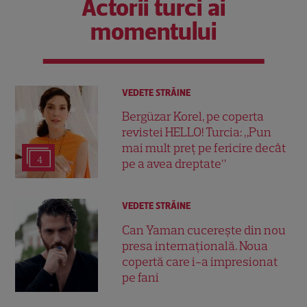
Actorii turci ai
momentului
VEDETE STRĂINE
Bergüzar Korel, pe coperta
revistei HELLO! Turcia: „Pun
mai mult preț pe fericire decât
4
pe a avea dreptate”
VEDETE STRĂINE
Can Yaman cucerește din nou
presa internațională. Noua
copertă care i-a impresionat
pe fani