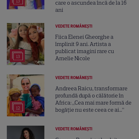
13
care o ascundea încă de la 16
ani
VEDETE ROMÂNEŞTI
Fiica Elenei Gheorghe a
împlinit 9 ani. Artista a
publicat imagini rare cu
13
Amelie Nicole
VEDETE ROMÂNEŞTI
Andreea Raicu, transformare
profundă după o călătorie în
Africa: „Cea mai mare formă de
12
bogăție nu este ceea ce ai...”
VEDETE ROMÂNEŞTI