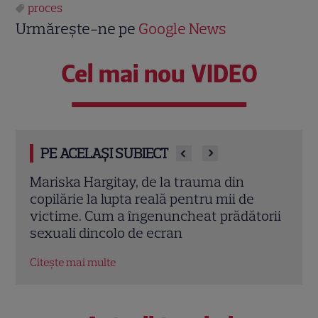
proces
Urmărește-ne pe
Google News
Cel mai nou VIDEO
PE ACELAȘI SUBIECT
Nina Dobrev iubește din nou! Cine este
Prin
celebrul model cu care actrița din
„neb
orii
„Jurnalele Vampirilor” a fost surprinsă în
Harr
ipostaze tandre
pref
Citește mai multe
Citeș