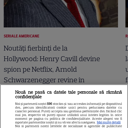
SERIALE AMERICANE
R
Noutăți fierbinți de la
Hollywood: Henry Cavill devine
spion pe Netflix, Arnold
Schwarzenegger revine în
forță, iar Sydney Sweeney
Nouă ne pasă ca datele tale personale să rămână
confidențiale
pariază pe un thriller erotic
Noi și partenerii noștri
596
stocăm și/sau accesăm informații pe dispozitivul
dvs., precum identificatorii cookie unici pentru prelucrarea datelor cu
caracter personal. Puteți accepta sau gestiona preferințele dvs. făcând clic
mai jos, respectiv vă puteți opune utilizării unui interes legitim în orice
moment pe pagina cu politica de confidențialitate. Aceste alegeri vor fi
raportate partenerilor noștri și nu vă vor afecta navigarea.
Mai multe detalii
Noi si partenerii nostri (retelele de socializare si agentiile de publicitate