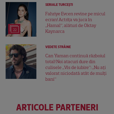
SERIALE TURCEŞTI
Fahriye Evcen revine pe micul
ecran! Actrița va juca în
„Hamal”, alături de Oktay
22
Kaynarca
VEDETE STRĂINE
Can Yaman continuă războiul
total! Noi atacuri dure din
culisele „Vis de iubire”: „Nu ați
valorat niciodată atât de mulți
bani”
ARTICOLE PARTENERI