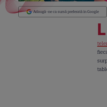
Adaugă-ne ca sursă preferată în Google
L
tele
fiec
surp
tabl