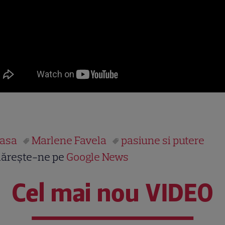
asa
Marlene Favela
pasiune si putere
ărește-ne pe
Google News
Cel mai nou VIDEO