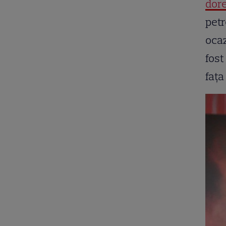
dor
petr
ocaz
fost
faţa