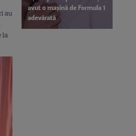
avut o mașină de Formula 1
ri au
adevărată
a
 la