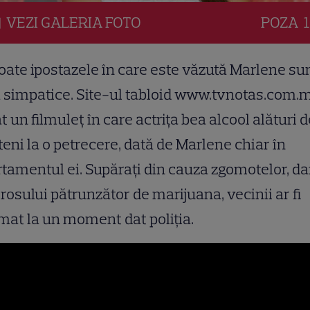
VEZI
GALERIA
FOTO
POZA
1
oate ipostazele în care este văzută Marlene su
 simpatice. Site-ul tabloid www.tvnotas.com.
t un filmuleţ în care actriţa bea alcool alături d
teni la o petrecere, dată de Marlene chiar în
tamentul ei. Supăraţi din cauza zgomotelor, dar
rosului pătrunzător de marijuana, vecinii ar fi
at la un moment dat poliţia.