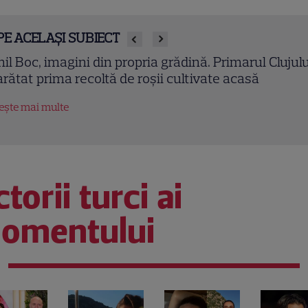
PE ACELAȘI SUBIECT
detele din România care au făcut senzație pe plajă
26. Cele mai spectaculoase imagini în costum de
ie
tește mai multe
torii turci ai
omentului