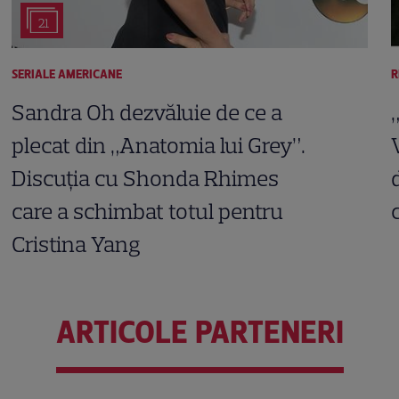
21
SERIALE AMERICANE
R
Sandra Oh dezvăluie de ce a
plecat din „Anatomia lui Grey”.
Discuția cu Shonda Rhimes
care a schimbat totul pentru
Cristina Yang
ARTICOLE PARTENERI