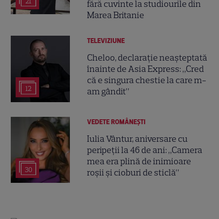
21
fără cuvinte la studiourile din
Marea Britanie
TELEVIZIUNE
Cheloo, declarație neașteptată
înainte de Asia Express: „Cred
că e singura chestie la care m-
12
am gândit”
VEDETE ROMÂNEŞTI
Iulia Vântur, aniversare cu
peripeții la 46 de ani: „Camera
mea era plină de inimioare
30
roșii și cioburi de sticlă”