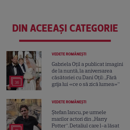
DIN ACEEAȘI CATEGORIE
VEDETE ROMÂNEŞTI
Gabriela Oțil a publicat imagini
de la nuntă, la aniversarea
căsătoriei cu Dani Oțil: „Fără
36
grija lui «ce o să zică lumea»”
VEDETE ROMÂNEŞTI
Ștefan Iancu, pe urmele
marilor actori din „Harry
Potter”. Detaliul care l-a lăsat