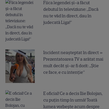
Fiica legendei și-a făcut
debutul în televiziune: „Dacă
nu te văd în direct, dau în
judecată Liga!”
Incident neașteptat în direct »
Prezentatoarea TV a arătat mai
mult decât și-ar fi dorit: „Știe
ce face, e cu intenție”
E oficial! Ce a decis Ilie Bolojan,
cu puțin timp în urmă! Toată
lumea vorbește acum despre