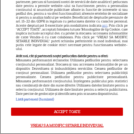
partenere, precum si furnizorii nostri de servicii de date analitice) prelucram
date pentru a permite website-ului sa functioneze, pentru a personaliza
continutul si anunturile publicitare afisate in functie de interesele si/sau
VEDETE STRĂINE
profilul dvs., pentru a va oferi functionalitati aferente retelelor de socializare
si pentru a analiza traficul pe website. Beneficiati de drepturile prevazute de
Ryan Gosling este noul Ghost
art. 15-22 din GDPR in legatura cu prelucrarea datelor cu caracter personal.
Aceste drepturi pot fi exercitate prin modalitatea indicata
aici
. Prin click pe
Rider din Universul Marvel.
“ACCEPT TOATE”, acceptati folosirea tuturor Tehnologiilor de tip Cookie, care
implica inclusiv acceptul dvs. cu privire la stocarea/accesarea informatiilor
Anunțul făcut la Comic-Con i-
de catre Vendor-ii cu care colaboram. Prin click pe “VREAU SA MODIFIC
7
SETARILE INDIVIDUAL” puteti schimba preferintele in mod individual, mai
a entuziasmat pe fani
putin cele legate de cookie strict necesare pentru functionarea website-
ului.
Atât noi, cât și partenerii noștri prelucrăm datele pentru a oferi:
Măsurarea performanței reclamelor. Utilizarea profilurilor pentru selectarea
DISNEY PLUS
conținutului personalizat. Stocarea și/sau accesarea informațiilor de pe un
dispozitiv. Dezvoltarea și îmbunătățirea serviciilor. Crearea profilurilor de
„Diavolul se îmbracă de la
conținut personalizat. Utilizarea profilurilor pentru selectarea publicității
personalizate. Crearea profilurilor pentru publicitate personalizată.
Prada 2” s-a lansat pe Disney+.
Măsurarea performanței conținutului. Înțelegerea publicului prin statistici
Meryl Streep și Anne
sau combinații de date din surse diferite. Utilizarea datelor limitate pentru a
selecta conținutul. Utilizarea de date limitate pentru a selecta publicitatea.
Hathaway revin la revista
Date precise de geolocație și identificarea prin scanarea dispozitivului.
Runway
Listă parteneri (furnizori)
ACCEPT TOATE
VEDETE STRĂINE
Meryl Streep, gest
VREAU SA MODIFIC SETARILE INDIVIDUAL
impresionant pentru Anne