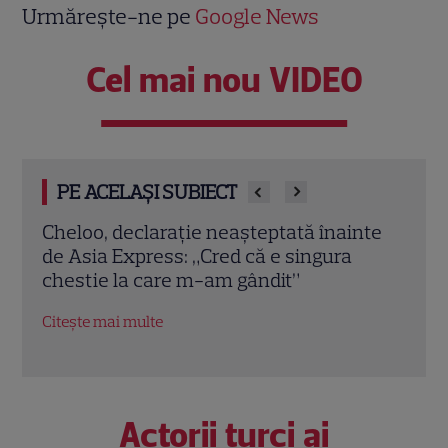
Urmărește-ne pe
Google News
Cel mai nou VIDEO
PE ACELAȘI SUBIECT
nte
Imagini memorabile de la nunta
Sand
Prințesei Diana cu Prințul Charles. Detalii
„Ana
fascinante de la ceremonia regală din
Rhim
1981
Cris
Citește mai multe
Citeș
Actorii turci ai