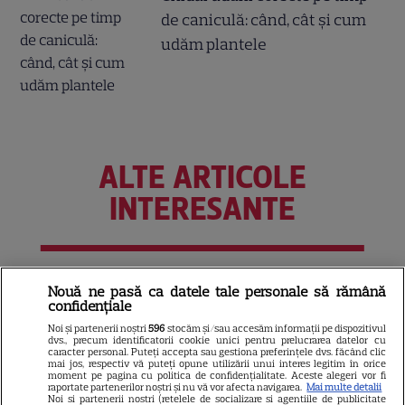
de caniculă: când, cât şi cum
udăm plantele
ALTE ARTICOLE
INTERESANTE
VEDETE STRĂINE
Nouă ne pasă ca datele tale personale să rămână
confidențiale
Marvel are un nou Black
Noi și partenerii noștri
596
stocăm și/sau accesăm informații pe dispozitivul
Panther. David Jonsson preia
dvs., precum identificatorii cookie unici pentru prelucrarea datelor cu
caracter personal. Puteți accepta sau gestiona preferințele dvs. făcând clic
moștenirea lui Chadwick
mai jos, respectiv vă puteți opune utilizării unui interes legitim în orice
moment pe pagina cu politica de confidențialitate. Aceste alegeri vor fi
3
Boseman
raportate partenerilor noștri și nu vă vor afecta navigarea.
Mai multe detalii
Noi si partenerii nostri (retelele de socializare si agentiile de publicitate