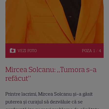
VEZI
FOTO
POZA
1 / 4
Mircea Solcanu: „Tumora s-a
refăcut”
Printre lacrimi, Mircea Solcanu și-a găsit
puterea și curajul să dezvăluie că se