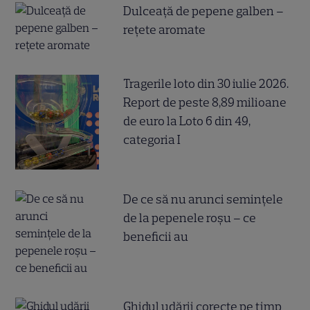
Dulceață de pepene galben –
rețete aromate
Tragerile loto din 30 iulie 2026.
Report de peste 8,89 milioane
de euro la Loto 6 din 49,
categoria I
De ce să nu arunci semințele
de la pepenele roșu – ce
beneficii au
Ghidul udării corecte pe timp