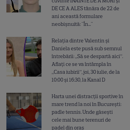
cuvinte ÎNAINTE DE A MURI și
DE CE A ALES tânăra de 22 de
ani această formulare
neobișnuită: "În..."
Relația dintre Valentin și
Daniela este pusă sub semnul
întrebării: „Să se despartă aici”.
Aflați ce se va întâmpla în
„Casa iubirii”, joi, 30 iulie, de la
10:00 și 16:30, la Kanal D
Harta unei distracții sportive în
mare trend la noi în București:
padle tennis. Unde găsești
cele mai bune terenuri de
padel din oraș