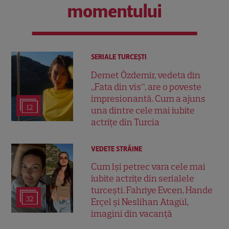
momentului
SERIALE TURCEŞTI
Demet Özdemir, vedeta din
„Fata din vis”, are o poveste
impresionantă. Cum a ajuns
12
una dintre cele mai iubite
actrițe din Turcia
VEDETE STRĂINE
Cum își petrec vara cele mai
iubite actrițe din serialele
turcești. Fahriye Evcen, Hande
32
Erçel și Neslihan Atagül,
imagini din vacanță