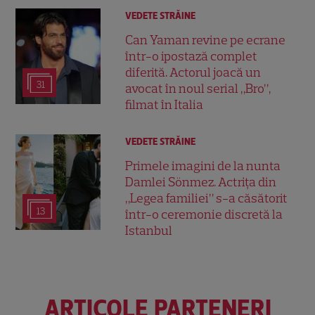
VEDETE STRĂINE
Can Yaman revine pe ecrane
într-o ipostază complet
diferită. Actorul joacă un
31
avocat în noul serial „Bro”,
filmat în Italia
VEDETE STRĂINE
Primele imagini de la nunta
Damlei Sönmez. Actrița din
„Legea familiei” s-a căsătorit
13
într-o ceremonie discretă la
Istanbul
ARTICOLE PARTENERI