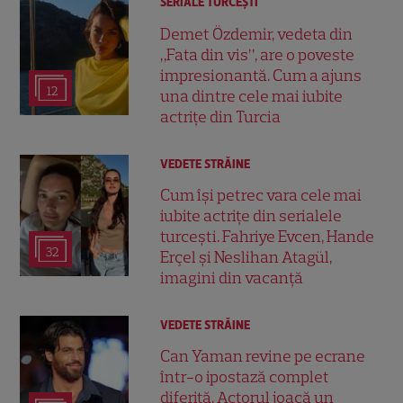
SERIALE TURCEŞTI
Demet Özdemir, vedeta din
„Fata din vis”, are o poveste
impresionantă. Cum a ajuns
12
una dintre cele mai iubite
actrițe din Turcia
VEDETE STRĂINE
Cum își petrec vara cele mai
iubite actrițe din serialele
turcești. Fahriye Evcen, Hande
32
Erçel și Neslihan Atagül,
imagini din vacanță
VEDETE STRĂINE
Can Yaman revine pe ecrane
într-o ipostază complet
diferită. Actorul joacă un