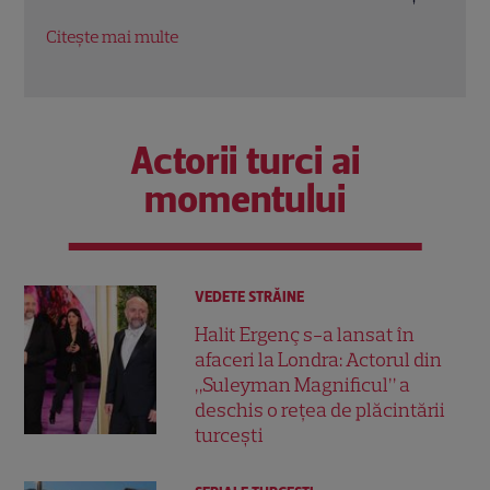
devenit virală
ajun
Citește mai multe
Citeș
Actorii turci ai
momentului
VEDETE STRĂINE
Halit Ergenç s-a lansat în
afaceri la Londra: Actorul din
„Suleyman Magnificul” a
deschis o rețea de plăcintării
turcești