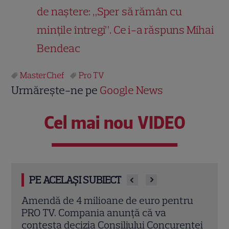
de naștere: „Sper să rămân cu
mințile întregi”. Ce i-a răspuns Mihai
Bendeac
MasterChef
Pro TV
Urmărește-ne pe
Google News
Cel mai nou VIDEO
PE ACELAȘI SUBIECT
ru
Moment neașteptat la MasterChef
„Traf
Australia: Prințul Harry a sunat-o pe
capă
nței
Meghan Markle în direct, iar reacția ei a
să i