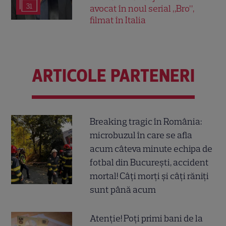
31
avocat în noul serial „Bro”,
filmat în Italia
ARTICOLE PARTENERI
Breaking tragic în România:
microbuzul în care se afla
acum câteva minute echipa de
fotbal din București, accident
mortal! Câți morți și câți răniți
sunt până acum
Atenție! Poți primi bani de la