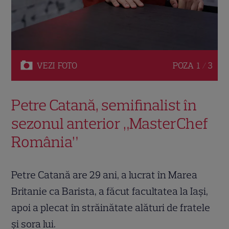
VEZI
FOTO
POZA
1 / 3
Petre Catană, semifinalist în
sezonul anterior „MasterChef
România”
Petre Catană are 29 ani, a lucrat în Marea
Britanie ca Barista, a făcut facultatea la Iași,
apoi a plecat în străinătate alături de fratele
și sora lui.