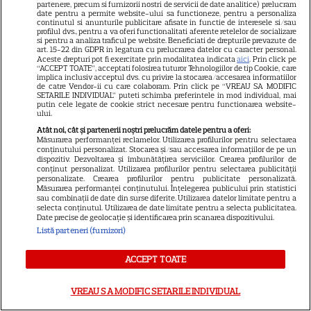
7 august 2026. Venus va intra
partenere, precum si furnizorii nostri de servicii de date analitice) prelucram
date pentru a permite website-ului sa functioneze, pentru a personaliza
în zodia Balanței
continutul si anunturile publicitare afisate in functie de interesele si/sau
profilul dvs., pentru a va oferi functionalitati aferente retelelor de socializare
si pentru a analiza traficul pe website. Beneficiati de drepturile prevazute de
art. 15-22 din GDPR in legatura cu prelucrarea datelor cu caracter personal.
Aceste drepturi pot fi exercitate prin modalitatea indicata
aici
. Prin click pe
“ACCEPT TOATE”, acceptati folosirea tuturor Tehnologiilor de tip Cookie, care
Loto 6/49 din 2 august
implica inclusiv acceptul dvs. cu privire la stocarea/accesarea informatiilor
de catre Vendor-ii cu care colaboram. Prin click pe “VREAU SA MODIFIC
2026. Report de peste 9
SETARILE INDIVIDUAL” puteti schimba preferintele in mod individual, mai
putin cele legate de cookie strict necesare pentru functionarea website-
ului.
milioane de euro la 6/49,
Atât noi, cât și partenerii noștri prelucrăm datele pentru a oferi:
categoria I
Măsurarea performanței reclamelor. Utilizarea profilurilor pentru selectarea
conținutului personalizat. Stocarea și/sau accesarea informațiilor de pe un
dispozitiv. Dezvoltarea și îmbunătățirea serviciilor. Crearea profilurilor de
conținut personalizat. Utilizarea profilurilor pentru selectarea publicității
personalizate. Crearea profilurilor pentru publicitate personalizată.
Măsurarea performanței conținutului. Înțelegerea publicului prin statistici
Cum coci vinetele la bloc, fără
sau combinații de date din surse diferite. Utilizarea datelor limitate pentru a
selecta conținutul. Utilizarea de date limitate pentru a selecta publicitatea.
să umpli casa de fum
Date precise de geolocație și identificarea prin scanarea dispozitivului.
Listă parteneri (furnizori)
ACCEPT TOATE
VREAU SA MODIFIC SETARILE INDIVIDUAL
Cum se face cafeaua la presa