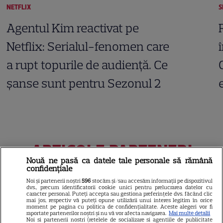
NETFLIX
S
Agentul Kim reactivat pe
Netflix: Serialul-fenomen care
a rupt topurile de audiență. Ce
șanse sunt pentru Sezonul 2
ARTICOLE PARTENERI
Nouă ne pasă ca datele tale personale să rămână
confidențiale
Noi și partenerii noștri
596
stocăm și/sau accesăm informații pe dispozitivul
dvs., precum identificatorii cookie unici pentru prelucrarea datelor cu
caracter personal. Puteți accepta sau gestiona preferințele dvs. făcând clic
Horoscop Urania | Previziuni
mai jos, respectiv vă puteți opune utilizării unui interes legitim în orice
moment pe pagina cu politica de confidențialitate. Aceste alegeri vor fi
astrologice pentru perioada 1 –
raportate partenerilor noștri și nu vă vor afecta navigarea.
Mai multe detalii
Noi si partenerii nostri (retelele de socializare si agentiile de publicitate