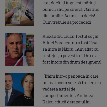
stat dacă-ți îngrijești părinții,
bunicii sau pe cineva vârstnic
din familie. Acum s-a decis!
Cum trebuie să procedezi
Alexandru Ciucu, fostul soț al
Alinei Sorescu, nu a fost lăsat
să intre la Nibiru. „Am aflat cu
tristețe”, a povestit el. De ce a
fost întors din drum designerul
„Trăim într-o perioadă în care
nu mai avem voie să trecem cu
vederea astfel de
comportamente”. Andreea
Raicu critică derapajul lui