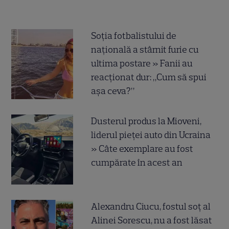
Soția fotbalistului de
națională a stârnit furie cu
ultima postare » Fanii au
reacționat dur: „Cum să spui
așa ceva?”
Dusterul produs la Mioveni,
liderul pieței auto din Ucraina
» Câte exemplare au fost
cumpărate în acest an
Alexandru Ciucu, fostul soț al
Alinei Sorescu, nu a fost lăsat