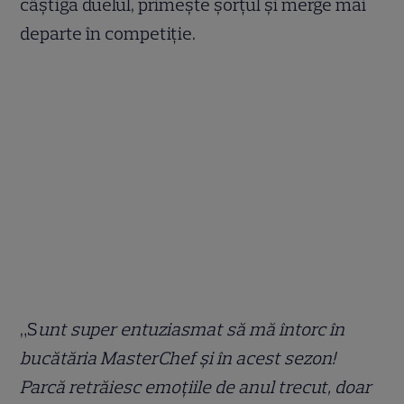
câștigă duelul, primește șorțul și merge mai
departe în competiție.
„S
unt super entuziasmat să mă întorc în
bucătăria MasterChef și în acest sezon!
Parcă retrăiesc emoțiile de anul trecut, doar