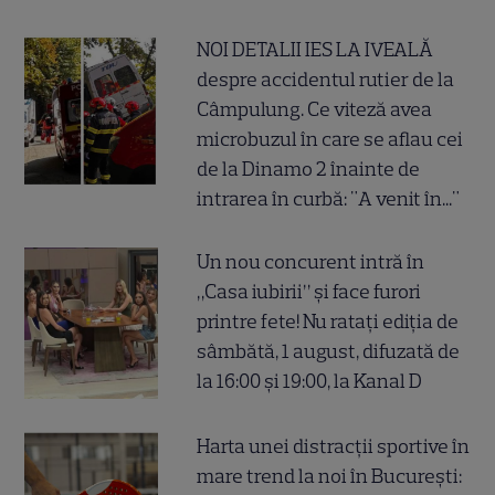
NOI DETALII IES LA IVEALĂ
despre accidentul rutier de la
Câmpulung. Ce viteză avea
microbuzul în care se aflau cei
de la Dinamo 2 înainte de
intrarea în curbă: "A venit în..."
Un nou concurent intră în
„Casa iubirii” și face furori
printre fete! Nu ratați ediția de
sâmbătă, 1 august, difuzată de
la 16:00 și 19:00, la Kanal D
Harta unei distracții sportive în
mare trend la noi în București: