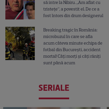
să intre la Nibiru. „Am aflat cu
tristețe”, a povestit el. De ce a
fost întors din drum designerul
Breaking tragic în România:
microbuzul în care se afla
acum câteva minute echipa de
fotbal din București, accident
mortal! Câți morți și câți răniți
sunt până acum
SERIALE