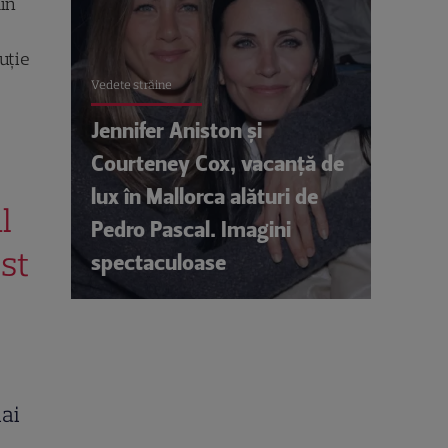
din
buție
Vedete străine
Jennifer Aniston și
Courteney Cox, vacanță de
lux în Mallorca alături de
l
Pedro Pascal. Imagini
est
spectaculoase
mai