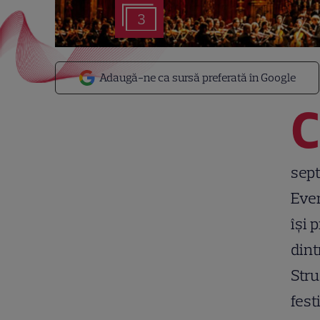
3
Adaugă-ne ca sursă preferată în Google
C
sept
Even
își 
dint
Stru
fest