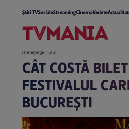
Știri TV
Seriale
Streaming
Cinema
Vedete
Actualita
Homepage
/
Știri
CÂT COSTĂ BILE
FESTIVALUL CAR
BUCUREȘTI