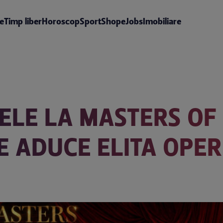
te
Timp liber
Horoscop
Sport
Shop
eJobs
Imobiliare
TELE LA MASTERS OF 
E ADUCE ELITA OPER