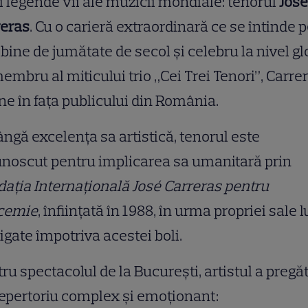
 legende vii ale muzicii mondiale: tenorul
José
reras
. Cu o carieră extraordinară ce se întinde 
bine de jumătate de secol și celebru la nivel gl
embru al miticului trio „Cei Trei Tenori”, Carre
ne în fața publicului din România.
ângă excelența sa artistică, tenorul este
noscut pentru implicarea sa umanitară prin
ația Internațională José Carreras pentru
cemie
, înființată în 1988, în urma propriei sale 
igate împotriva acestei boli.
ru spectacolul de la București, artistul a pregăt
epertoriu complex și emoționant: