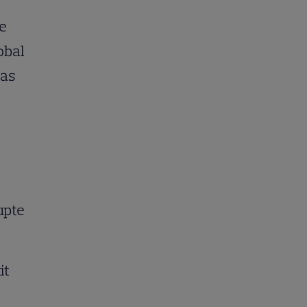
pe
obal
ras
lupte
it