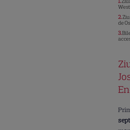
1
Ziua
West
2
Ziu
de O
3
Bil
acce
Zi
Jo
En
Prim
sep