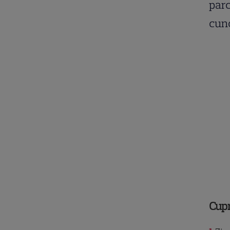
parc
cuno
Cup