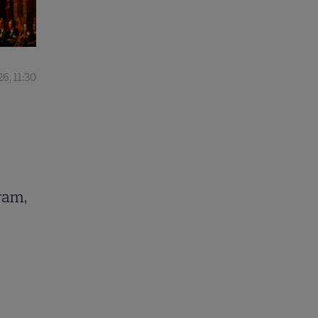
6, 11:30
ram,
,