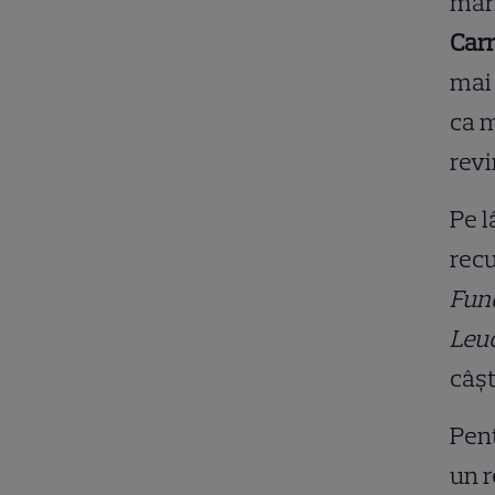
mari
Car
mai 
ca m
revi
Pe l
recu
Fund
Leu
câșt
Pent
un r