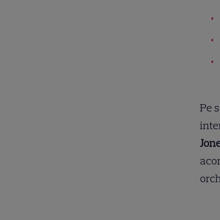
Pe s
inte
Jon
acom
orc