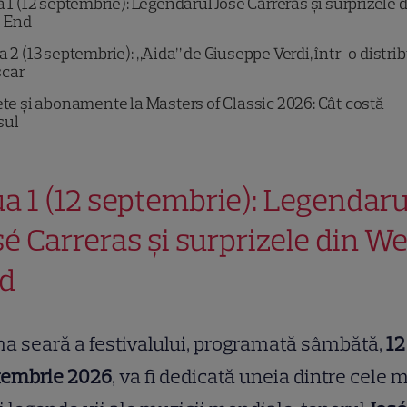
 1 (12 septembrie): Legendarul José Carreras și surprizele 
 End
a 2 (13 septembrie): „Aida” de Giuseppe Verdi, într-o distri
scar
ete și abonamente la Masters of Classic 2026: Cât costă
sul
ua 1 (12 septembrie): Legendaru
sé Carreras și surprizele din W
d
a seară a festivalului, programată sâmbătă,
12
tembrie 2026
, va fi dedicată uneia dintre cele 