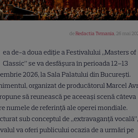
de
Redactia Tvmania
,
26 mai 202
ea de-a doua ediție a Festivalului „Masters of
Classic” se va desfășura în perioada 12–13
embrie 2026, la Sala Palatului din București.
imentul, organizat de producătorul Marcel Av
propune să reunească pe aceeași scenă câteva
re numele de referință ale operei mondiale.
cturat sub conceptul de „extravaganță vocală”
ivalul va oferi publicului ocazia de a urmări pe