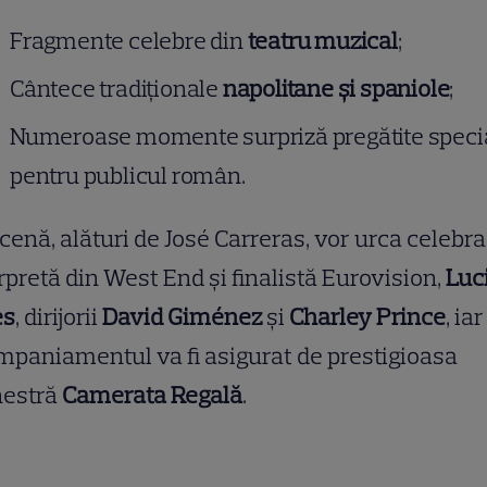
Fragmente celebre din
teatru muzical
;
Cântece tradiționale
napolitane și spaniole
;
Numeroase momente surpriză pregătite speci
pentru publicul român.
cenă, alături de José Carreras, vor urca celebra
rpretă din West End și finalistă Eurovision,
Luc
es
, dirijorii
David Giménez
și
Charley Prince
, iar
paniamentul va fi asigurat de prestigioasa
hestră
Camerata Regală
.