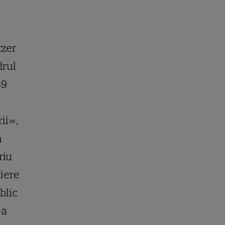
tzer
drul
59
a
ii»,
m
riu
liere
blic
-a