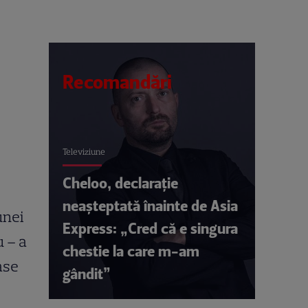
Recomandări
Televiziune
Cheloo, declarație
neașteptată înainte de Asia
unei
Express: „Cred că e singura
u – a
chestie la care m-am
ase
gândit”