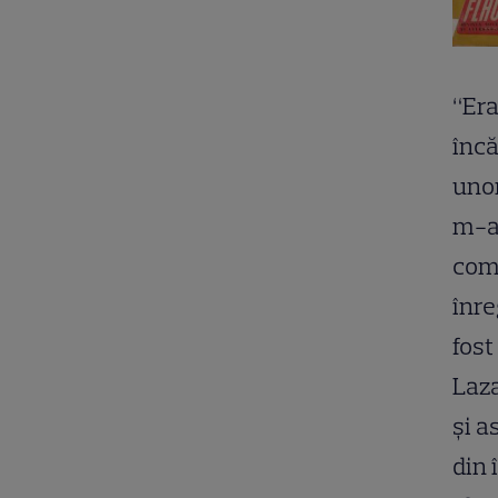
“Er
încă
unor
m-a 
com
înre
fost
Laza
şi a
din 