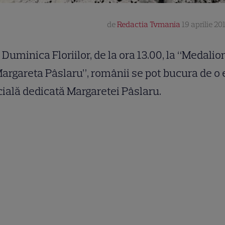
de
Redactia Tvmania
19 aprilie 20
 Duminica Floriilor, de la ora 13.00, la “Medalio
argareta Pâslaru”, românii se pot bucura de o e
ială dedicată Margaretei Pâslaru.