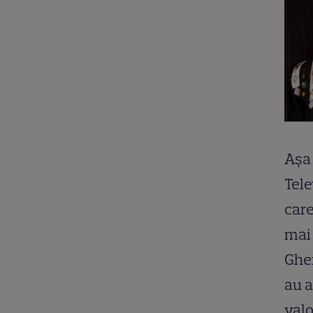
Aşa 
Tele
care
mai 
Gher
au a
valo