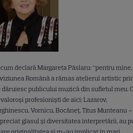
cum declară Margareta Pâslaru: “pentru mine,
viziunea Română a rămas atelierul artistic pri
 dăruiesc publicului muzică din sufletul meu. 
valoroşi profesionişti de aici: Lazarov,
ghinescu, Vornicu, Bocăneţ, Titus Munteanu –
preciat glasul şi diversitatea interpretării, au p
are originalitatea şi m-au implicat în mari