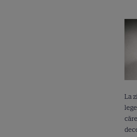
La z
lege
căre
dece