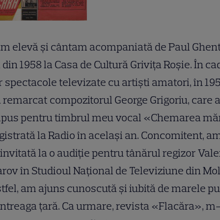
am elevă şi cântam acompaniată de Paul Ghen
 din 1958 la Casa de Cultură Griviţa Roşie. În ca
 spectacole televizate cu artişti amatori, în 19
remarcat compozitorul George Grigoriu, care 
pus pentru timbrul meu vocal «Chemarea măr
gistrată la Radio în acelaşi an. Concomitent, a
 invitată la o audiţie pentru tânărul regizor Vale
rov în Studioul Naţional de Televiziune din Mo
stfel, am ajuns cunoscută şi iubită de marele pu
întreaga ţară. Ca urmare, revista «Flacăra», m