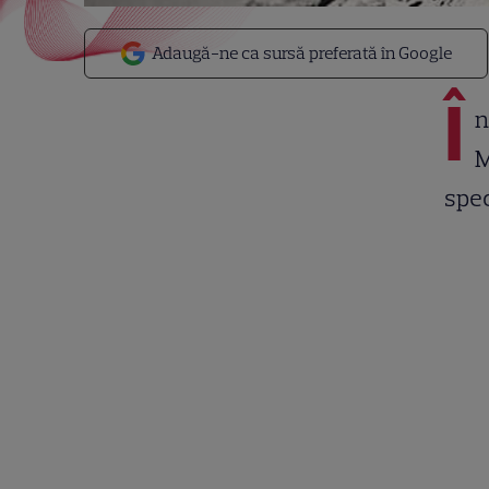
Adaugă-ne ca sursă preferată în Google
Î
n
M
spec