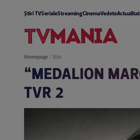
Știri TV
Seriale
Streaming
Cinema
Vedete
Actualita
Homepage
/
Știri
“MEDALION MARG
TVR 2