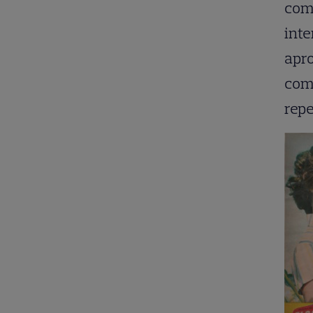
comp
inte
apro
comp
repe