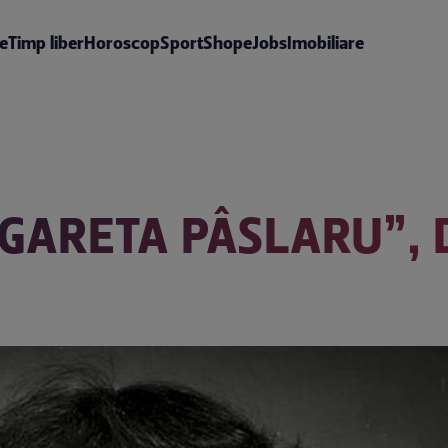
te
Timp liber
Horoscop
Sport
Shop
eJobs
Imobiliare
ARETA PÂSLARU”, DE