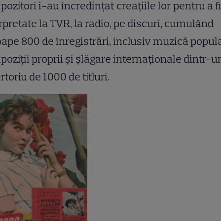
ozitori i-au încredinţat creaţiile lor pentru a fi
rpretate la TVR, la radio, pe discuri, cumulând
ape 800 de înregistrări, inclusiv muzică popul
oziţii proprii şi şlăgare internaţionale dintr-u
rtoriu de 1000 de titluri.