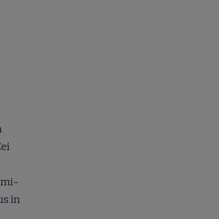
n
Cei
 mi-
us în