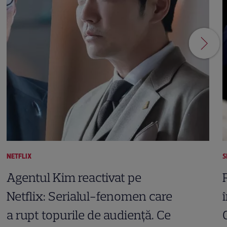
NETFLIX
S
Agentul Kim reactivat pe
Netflix: Serialul-fenomen care
a rupt topurile de audiență. Ce