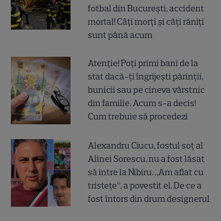
fotbal din București, accident
mortal! Câți morți și câți răniți
sunt până acum
Atenție! Poți primi bani de la
stat dacă-ți îngrijești părinții,
bunicii sau pe cineva vârstnic
din familie. Acum s-a decis!
Cum trebuie să procedezi
Alexandru Ciucu, fostul soț al
Alinei Sorescu, nu a fost lăsat
să intre la Nibiru. „Am aflat cu
tristețe”, a povestit el. De ce a
fost întors din drum designerul