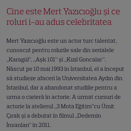
Cine este Mert Yazıcıoğlu și ce
roluri i-au adus celebritatea
Mert Yazıcıoğlu este un actor turc talentat,
cunoscut pentru rolurile sale din serialele
„Karagül”, „Aşk 101” și „Kızıl Goncalar”.
Născut pe 10 mai 1993 în Istanbul, el a început
să studieze afaceri la Universitatea Aydın din
Istanbul, dar a abandonat studiile pentru a
urma o carieră în actorie. A urmat cursuri de
actorie la atelierul „3 Mota Eğitim”cu Ümit
Çırak și a debutat în filmul „Dedemin
İnsanları” în 2011.