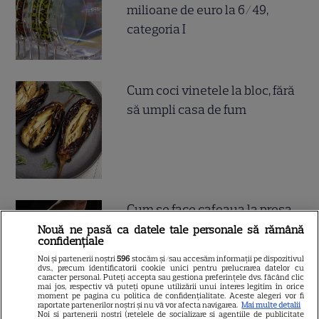
milioane de euro la 6/49,
categoria I
Cum coci vinetele la bloc, fără
să umpli casa de fum
Cum se face cafeaua la presa
franceză – cum funcționează
Nouă ne pasă ca datele tale personale să rămână
confidențiale
și care sunt avantajele
Noi și partenerii noștri
596
stocăm și/sau accesăm informații pe dispozitivul
dvs., precum identificatorii cookie unici pentru prelucrarea datelor cu
caracter personal. Puteți accepta sau gestiona preferințele dvs. făcând clic
mai jos, respectiv vă puteți opune utilizării unui interes legitim în orice
moment pe pagina cu politica de confidențialitate. Aceste alegeri vor fi
raportate partenerilor noștri și nu vă vor afecta navigarea.
Mai multe detalii
Noi si partenerii nostri (retelele de socializare si agentiile de publicitate