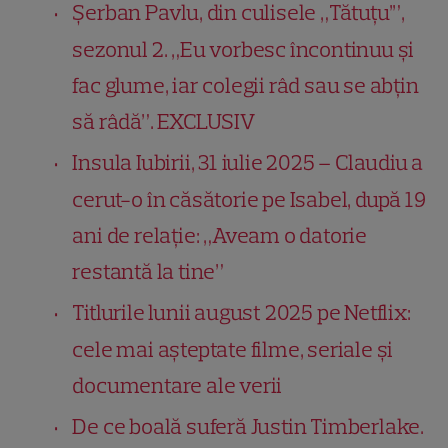
Șerban Pavlu, din culisele „Tătuțu’”,
sezonul 2. „Eu vorbesc încontinuu și
fac glume, iar colegii râd sau se abțin
să râdă”. EXCLUSIV
Insula Iubirii, 31 iulie 2025 – Claudiu a
cerut-o în căsătorie pe Isabel, după 19
ani de relație: „Aveam o datorie
restantă la tine”
Titlurile lunii august 2025 pe Netflix:
cele mai așteptate filme, seriale și
documentare ale verii
De ce boală suferă Justin Timberlake.