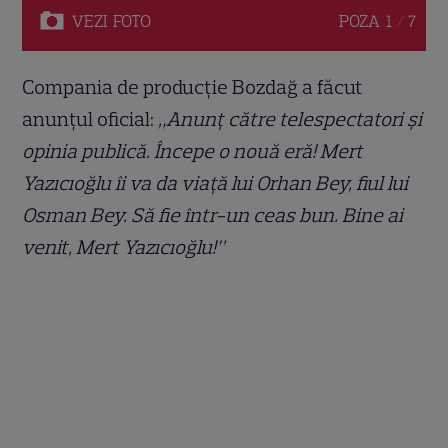
VEZI
FOTO
POZA
1 / 7
Compania de producție Bozdağ a făcut
anunțul oficial:
„Anunț către telespectatori și
opinia publică. Începe o nouă eră! Mert
Yazıcıoğlu îi va da viață lui Orhan Bey, fiul lui
Osman Bey. Să fie într-un ceas bun. Bine ai
venit, Mert Yazıcıoğlu!”