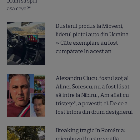
Dusterul produs la Mioveni,
liderul pieței auto din Ucraina
» Câte exemplare au fost
cumpărate în acest an
Alexandru Ciucu, fostul soț al
Alinei Sorescu, nu a fost lăsat
să intre la Nibiru. „Am aflat cu
tristețe”, a povestit el. De ce a
fost întors din drum designerul
Breaking tragic în România:
microbuzul în care se afla