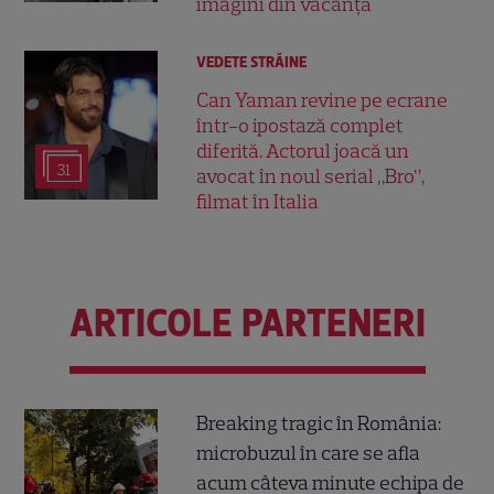
imagini din vacanță
VEDETE STRĂINE
Can Yaman revine pe ecrane
într-o ipostază complet
diferită. Actorul joacă un
31
avocat în noul serial „Bro”,
filmat în Italia
ARTICOLE PARTENERI
Breaking tragic în România:
microbuzul în care se afla
acum câteva minute echipa de