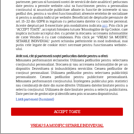
partenere, precum si furnizorii nostri de servicii de date analitice) prelucram
date pentru a permite website-ului sa functioneze, pentru a personaliza
continutul si anunturile publicitare afisate in functie de interesele si/sau
profilul dvs., pentru a va oferi functionalitati aferente retelelor de socializare
ALTE ARTICOLE
si pentru a analiza traficul pe website. Beneficiati de drepturile prevazute de
art. 15-22 din GDPR in legatura cu prelucrarea datelor cu caracter personal.
INTERESANTE
Aceste drepturi pot fi exercitate prin modalitatea indicata
aici
. Prin click pe
“ACCEPT TOATE”, acceptati folosirea tuturor Tehnologiilor de tip Cookie, care
implica inclusiv acceptul dvs. cu privire la stocarea/accesarea informatiilor
de catre Vendor-ii cu care colaboram. Prin click pe “VREAU SA MODIFIC
SETARILE INDIVIDUAL” puteti schimba preferintele in mod individual, mai
putin cele legate de cookie strict necesare pentru functionarea website-
ului.
CINEMA
Atât noi, cât și partenerii noștri prelucrăm datele pentru a oferi:
Măsurarea performanței reclamelor. Utilizarea profilurilor pentru selectarea
Eli Roth revine cu „Omul cu
conținutului personalizat. Stocarea și/sau accesarea informațiilor de pe un
dispozitiv. Dezvoltarea și îmbunătățirea serviciilor. Crearea profilurilor de
înghețata mortală”. Filmul
conținut personalizat. Utilizarea profilurilor pentru selectarea publicității
personalizate. Crearea profilurilor pentru publicitate personalizată.
horror în care copiii devin
Măsurarea performanței conținutului. Înțelegerea publicului prin statistici
5
criminali după ce mănâncă
sau combinații de date din surse diferite. Utilizarea datelor limitate pentru a
selecta conținutul. Utilizarea de date limitate pentru a selecta publicitatea.
înghețată
Date precise de geolocație și identificarea prin scanarea dispozitivului.
Listă parteneri (furnizori)
VEDETE STRĂINE
ACCEPT TOATE
„Povestea peștelui posac”,
aventura animată inspirată
VREAU SA MODIFIC SETARILE INDIVIDUAL
dintr-un bestseller The New