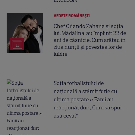
VEDETE ROMÂNEŞTI
Chef Orlando Zaharia și soția
lui, Mădălina, au împlinit 22 de
ani de căsnicie. Cum arătau în
11
ziua nunții și povestea lor de
iubire
Soția fotbalistului de
națională a stârnit furie cu
ultima postare » Fanii au
reacționat dur: „Cum să spui
așa ceva?”