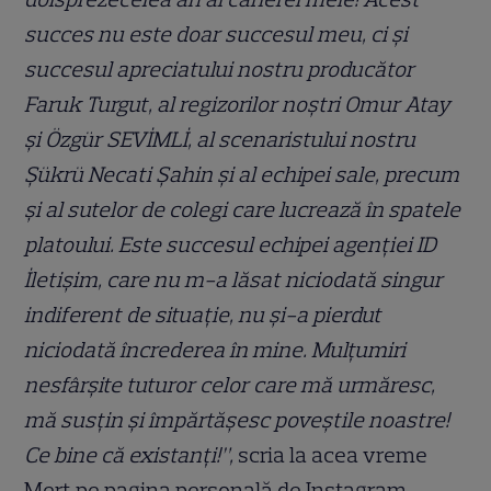
succes nu este doar succesul meu, ci și
succesul apreciatului nostru producător
Faruk Turgut, al regizorilor noștri Omur Atay
și Özgür SEVİMLİ, al scenaristului nostru
Şükrü Necati Şahin și al echipei sale, precum
și al sutelor de colegi care lucrează în spatele
platoului. Este succesul echipei agenției ID
İletişim, care nu m-a lăsat niciodată singur
indiferent de situație, nu și-a pierdut
niciodată încrederea în mine. Mulțumiri
nesfârșite tuturor celor care mă urmăresc,
mă susțin și împărtășesc poveștile noastre!
Ce bine că existanți!”,
scria la acea vreme
Mert pe pagina personală de Instagram.