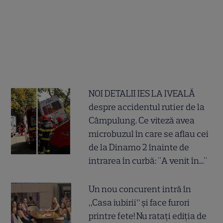
NOI DETALII IES LA IVEALĂ
despre accidentul rutier de la
Câmpulung. Ce viteză avea
microbuzul în care se aflau cei
de la Dinamo 2 înainte de
intrarea în curbă: "A venit în..."
Un nou concurent intră în
„Casa iubirii” și face furori
printre fete! Nu ratați ediția de