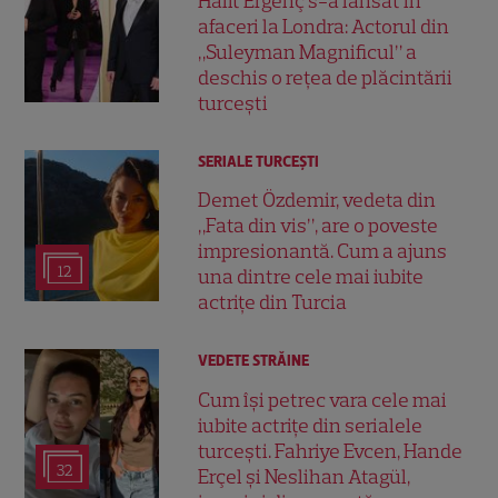
Halit Ergenç s-a lansat în
afaceri la Londra: Actorul din
„Suleyman Magnificul” a
deschis o rețea de plăcintării
turcești
SERIALE TURCEŞTI
Demet Özdemir, vedeta din
„Fata din vis”, are o poveste
impresionantă. Cum a ajuns
12
una dintre cele mai iubite
actrițe din Turcia
VEDETE STRĂINE
Cum își petrec vara cele mai
iubite actrițe din serialele
turcești. Fahriye Evcen, Hande
32
Erçel și Neslihan Atagül,