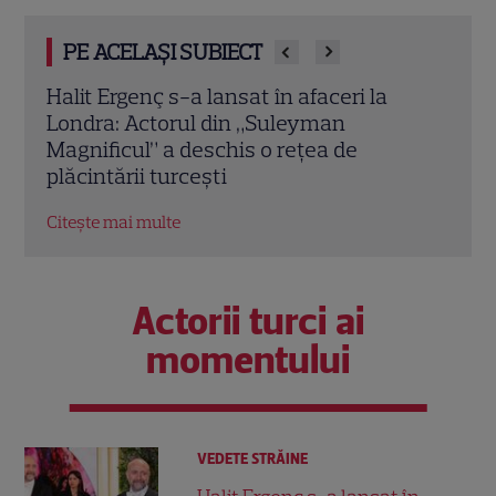
PE ACELAȘI SUBIECT
O mai ții minte pe mama lui Stifler din
Jenni
„American Pie”? Jennifer Coolidge, la 64
fiica
de ani, dezvăluie greșeala pe care o
cele
regretă și astăzi
Citeș
Citește mai multe
Actorii turci ai
momentului
VEDETE STRĂINE