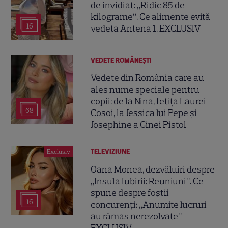
de invidiat: „Ridic 85 de
kilograme”. Ce alimente evită
16
vedeta Antena 1. EXCLUSIV
VEDETE ROMÂNEŞTI
Vedete din România care au
ales nume speciale pentru
copii: de la Nina, fetița Laurei
68
Cosoi, la Jessica lui Pepe și
Josephine a Ginei Pistol
TELEVIZIUNE
Exclusiv
Oana Monea, dezvăluiri despre
„Insula Iubirii: Reuniuni”. Ce
spune despre foștii
16
concurenți: „Anumite lucruri
au rămas nerezolvate”
EXCLUSIV