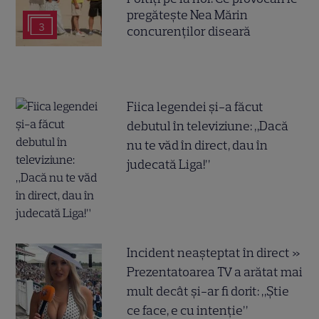
pregătește Nea Mărin
3
concurenților diseară
Fiica legendei și-a făcut
debutul în televiziune: „Dacă
nu te văd în direct, dau în
judecată Liga!”
Incident neașteptat în direct »
Prezentatoarea TV a arătat mai
mult decât și-ar fi dorit: „Știe
ce face, e cu intenție”