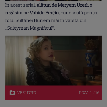
În acest serial,
alături de Meryem Uzerli o
regăsim pe Vahide Perçin
, cunoscută pentru
rolul Sultanei Hurrem mai în vârstă din
„Suleyman Magnificul”.
VEZI
FOTO
POZA
1 / 16