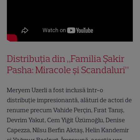
Distribuția din „Familia Şakir
Pasha: Miracole şi Scandaluri”
Meryem Uzerli a fost inclusă într-o
distribuție impresionantă, alături de actori de
renume precum Vahide Perçin, Fırat Tanış,
Devrim Yakut, Cem Yiğit Üzümoğlu, Denise
Capezza, Nilsu Berfin Aktaş, Helin Kandemir
și Yağmur Başkurt. Împreună, aceștia vor