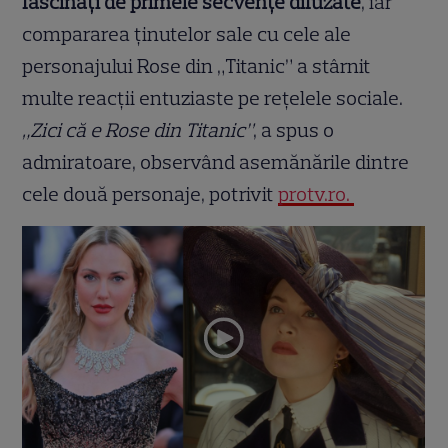
fascinați de primele secvențe difuzate
, iar
compararea ținutelor sale cu cele ale
personajului Rose din „Titanic” a stârnit
multe reacții entuziaste pe rețelele sociale.
„Zici că e Rose din Titanic”
, a spus o
admiratoare, observând asemănările dintre
cele două personaje, potrivit
protv.ro.