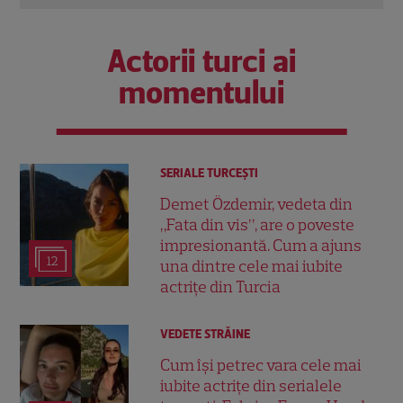
Actorii turci ai
momentului
SERIALE TURCEŞTI
Demet Özdemir, vedeta din
„Fata din vis”, are o poveste
impresionantă. Cum a ajuns
12
una dintre cele mai iubite
actrițe din Turcia
VEDETE STRĂINE
Cum își petrec vara cele mai
iubite actrițe din serialele