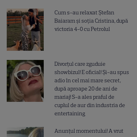
Cum s-au relaxat Ștefan
Baiaram și soția Cristina, după
victoria 4-0 cu Petrolul
Divorțul care zguduie
showbizul! E oficial! Și-au spus
adio în cel mai mare secret,
după aproape 20 de ani de
mariaj! S-a ales praful de
cuplul de aur din industria de
entertaining
Anunțul momentului! A vrut