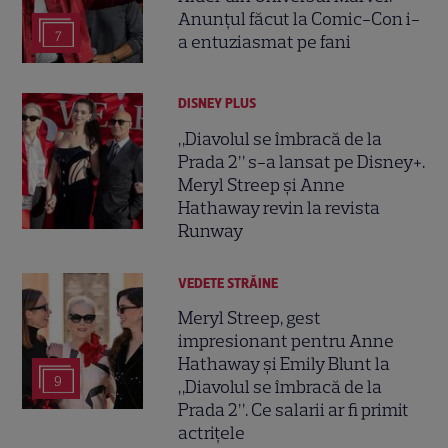
Anunțul făcut la Comic-Con i-
7
a entuziasmat pe fani
DISNEY PLUS
„Diavolul se îmbracă de la
Prada 2” s-a lansat pe Disney+.
Meryl Streep și Anne
Hathaway revin la revista
Runway
VEDETE STRĂINE
Meryl Streep, gest
impresionant pentru Anne
Hathaway și Emily Blunt la
9
„Diavolul se îmbracă de la
Prada 2”. Ce salarii ar fi primit
actrițele