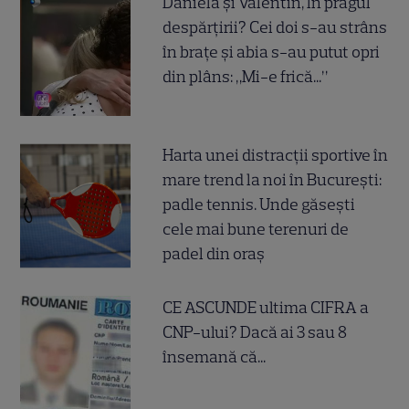
Daniela și Valentin, în pragul
despărțirii? Cei doi s-au strâns
în brațe și abia s-au putut opri
din plâns: „Mi-e frică...”
Harta unei distracții sportive în
mare trend la noi în București:
padle tennis. Unde găsești
cele mai bune terenuri de
padel din oraș
CE ASCUNDE ultima CIFRA a
CNP-ului? Dacă ai 3 sau 8
însemană că...