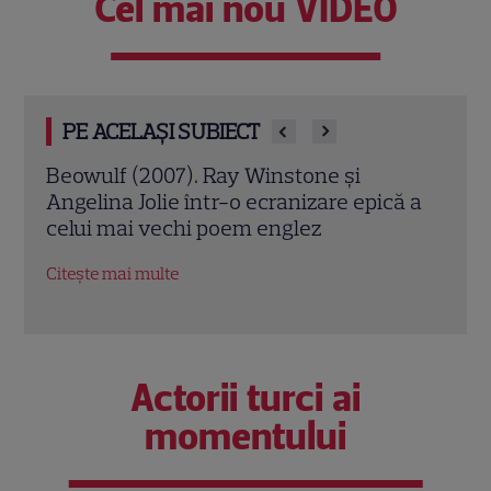
Cel mai nou VIDEO
PE ACELAȘI SUBIECT
Jack Ryan: Agentul din umbră (2014).
Avia
ă a
Chris Pine și Kevin Costner, într-o cursă
lui 
contra cronometru pentru salvarea
de î
economiei americane
Citeș
Citește mai multe
Actorii turci ai
momentului