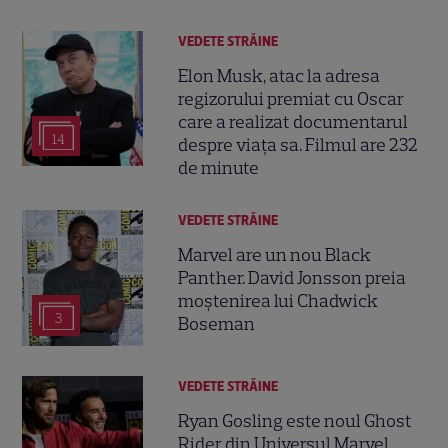
VEDETE STRĂINE
Elon Musk, atac la adresa
regizorului premiat cu Oscar
care a realizat documentarul
14
despre viața sa. Filmul are 232
de minute
VEDETE STRĂINE
Marvel are un nou Black
Panther. David Jonsson preia
moștenirea lui Chadwick
3
Boseman
VEDETE STRĂINE
Ryan Gosling este noul Ghost
Rider din Universul Marvel.