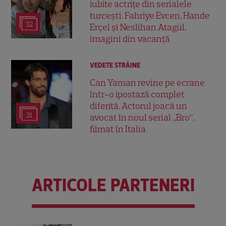
iubite actrițe din serialele
turcești. Fahriye Evcen, Hande
32
Erçel și Neslihan Atagül,
imagini din vacanță
VEDETE STRĂINE
Can Yaman revine pe ecrane
într-o ipostază complet
diferită. Actorul joacă un
31
avocat în noul serial „Bro”,
filmat în Italia
ARTICOLE PARTENERI