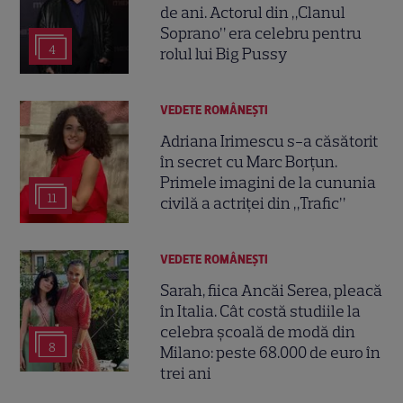
de ani. Actorul din „Clanul
Soprano” era celebru pentru
4
rolul lui Big Pussy
VEDETE ROMÂNEŞTI
Adriana Irimescu s-a căsătorit
în secret cu Marc Borțun.
Primele imagini de la cununia
11
civilă a actriței din „Trafic”
VEDETE ROMÂNEŞTI
Sarah, fiica Ancăi Serea, pleacă
în Italia. Cât costă studiile la
celebra școală de modă din
8
Milano: peste 68.000 de euro în
trei ani