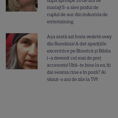
după aproape 20 de ani de
mariaj! S-a ales praful de
cuplul de aur din industria de
entertaining
Așa arată azi fosta vedetă sexy
din România! A dat aparițiile
excentrice pe Biserică și Biblia
i-a devenit cel mai de preț
accesoriu! Uită-te bine la ea, îți
dai seama cine e în poză? Ai
văzut-o ani de zile la TV!!