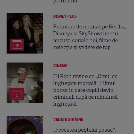
platformă
DISNEY PLUS
Premiere de neratat pe Netflix,
Disney+ și SkyShowtime în
august: seriale noi, filme de
15
colecție și vedete de top
CINEMA
Eli Roth revine cu „Omul cu
înghețata mortală”. Filmul
horror în care copiii devin
5
criminali după ce mănâncă
înghețată
VEDETE STRĂINE
„Povestea peștelui posac”,