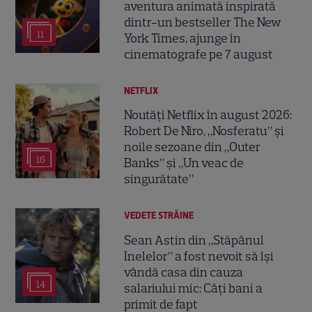
aventura animată inspirată
dintr-un bestseller The New
11
York Times, ajunge în
cinematografe pe 7 august
NETFLIX
Noutăți Netflix în august 2026:
Robert De Niro, „Nosferatu” și
noile sezoane din „Outer
16
Banks” și „Un veac de
singurătate”
VEDETE STRĂINE
Sean Astin din „Stăpânul
Inelelor” a fost nevoit să își
vândă casa din cauza
14
salariului mic: Câți bani a
primit de fapt