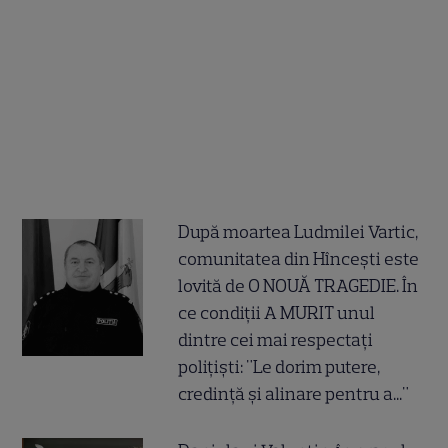
După moartea Ludmilei Vartic,
comunitatea din Hîncești este
lovită de O NOUĂ TRAGEDIE. În
ce condiții A MURIT unul
dintre cei mai respectați
polițiști: "Le dorim putere,
credință și alinare pentru a..."