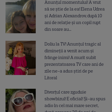
Anunțul momentului! A vrut
să se știe de la ea! Elena Udrea
și Adrian Alexandrov, după 10
ani de relație și un copil rupt
din soare au...
Doliu la TV! Anunțul tragic al
dimineții a venit acum și
frânge inimi! A murit subit
prezentatoarea TV care ani de
zile ne-a adus știri de pe
Litoral
Divorțul care zguduie
showbizul! E oficial! Și-au spus
adio în cel mai mare secret,