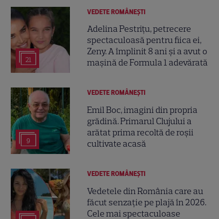
VEDETE ROMÂNEŞTI
Adelina Pestrițu, petrecere
spectaculoasă pentru fiica ei,
Zeny. A împlinit 8 ani și a avut o
21
mașină de Formula 1 adevărată
VEDETE ROMÂNEŞTI
Emil Boc, imagini din propria
grădină. Primarul Clujului a
arătat prima recoltă de roșii
9
cultivate acasă
VEDETE ROMÂNEŞTI
Vedetele din România care au
făcut senzație pe plajă în 2026.
Cele mai spectaculoase