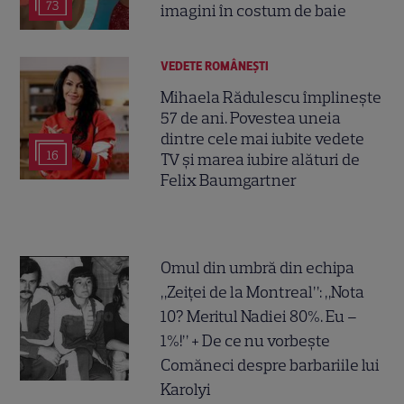
73
imagini în costum de baie
VEDETE ROMÂNEŞTI
Mihaela Rădulescu împlinește
57 de ani. Povestea uneia
dintre cele mai iubite vedete
16
TV și marea iubire alături de
Felix Baumgartner
Omul din umbră din echipa
„Zeiței de la Montreal”: „Nota
10? Meritul Nadiei 80%. Eu –
1%!” + De ce nu vorbește
Comăneci despre barbariile lui
Karolyi