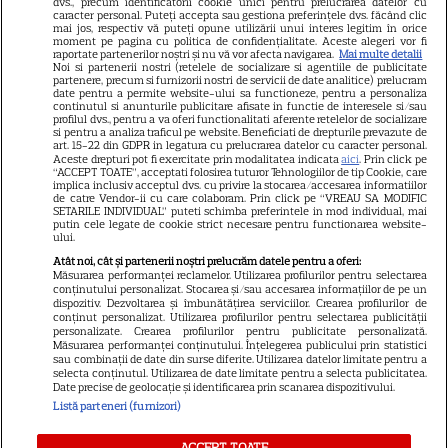
dvs., precum identificatorii cookie unici pentru prelucrarea datelor cu
GSP
caracter personal. Puteți accepta sau gestiona preferințele dvs. făcând clic
mai jos, respectiv vă puteți opune utilizării unui interes legitim în orice
Știri mondene
moment pe pagina cu politica de confidențialitate. Aceste alegeri vor fi
raportate partenerilor noștri și nu vă vor afecta navigarea.
Mai multe detalii
Noi si partenerii nostri (retelele de socializare si agentiile de publicitate
Avantaje
partenere, precum si furnizorii nostri de servicii de date analitice) prelucram
date pentru a permite website-ului sa functioneze, pentru a personaliza
Elle
continutul si anunturile publicitare afisate in functie de interesele si/sau
profilul dvs., pentru a va oferi functionalitati aferente retelelor de socializare
Unica
si pentru a analiza traficul pe website. Beneficiati de drepturile prevazute de
art. 15-22 din GDPR in legatura cu prelucrarea datelor cu caracter personal.
Retete practice
Aceste drepturi pot fi exercitate prin modalitatea indicata
aici
. Prin click pe
“ACCEPT TOATE”, acceptati folosirea tuturor Tehnologiilor de tip Cookie, care
implica inclusiv acceptul dvs. cu privire la stocarea/accesarea informatiilor
de catre Vendor-ii cu care colaboram. Prin click pe “VREAU SA MODIFIC
SETARILE INDIVIDUAL” puteti schimba preferintele in mod individual, mai
URMĂREȘTE-NE PE
putin cele legate de cookie strict necesare pentru functionarea website-
ului.
Atât noi, cât și partenerii noștri prelucrăm datele pentru a oferi:
Măsurarea performanței reclamelor. Utilizarea profilurilor pentru selectarea
conținutului personalizat. Stocarea și/sau accesarea informațiilor de pe un
dispozitiv. Dezvoltarea și îmbunătățirea serviciilor. Crearea profilurilor de
conținut personalizat. Utilizarea profilurilor pentru selectarea publicității
Copyright
2026
Ringier Romania – Toate Drepturile rezervate
personalizate. Crearea profilurilor pentru publicitate personalizată.
Măsurarea performanței conținutului. Înțelegerea publicului prin statistici
sau combinații de date din surse diferite. Utilizarea datelor limitate pentru a
selecta conținutul. Utilizarea de date limitate pentru a selecta publicitatea.
Date precise de geolocație și identificarea prin scanarea dispozitivului.
Listă parteneri (furnizori)
Pariază responsabil! Decizia ONJN nr. 821/25.09.2025.
ACCEPT TOATE