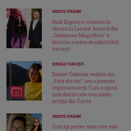
VEDETE STRĂINE
Halit Ergenç s-a lansat în
afaceri la Londra: Actorul din
„Suleyman Magnificul” a
deschis o rețea de plăcintării
turcești
SERIALE TURCEŞTI
Demet Özdemir, vedeta din
„Fata din vis”, are o poveste
impresionantă. Cum a ajuns
12
una dintre cele mai iubite
actrițe din Turcia
VEDETE STRĂINE
Cum își petrec vara cele mai