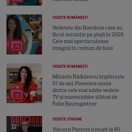
VEDETE ROMÂNEŞTI
Vedetele din România care au
făcut senzație pe plajă în 2026.
Cele mai spectaculoase
73
imagini în costum de baie
VEDETE ROMÂNEŞTI
Mihaela Rădulescu împlinește
57 de ani. Povestea uneia
dintre cele mai iubite vedete
16
TV și marea iubire alături de
Felix Baumgartner
VEDETE STRĂINE
Vincent Pastore a murit la 80