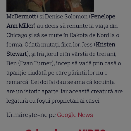
McDermott
) şi Denise Solomon (
Penelope
Ann Miller
) au decis să renunţe la viaţa din
Chicago şi să se mute în Dakota de Nord la o
fermă. Odată mutaţi, fiica lor, Jess (
Kristen
Stewart
), şi frăţiorul ei în vârstă de trei ani,
Ben (Evan Turner), încep să vadă prin casă o
apariţie ciudată pe care părinţii lor nu o
remarcă. Cei doi îşi dau seama că locuinţa
are un istoric aparte, iar această creatură are
legătură cu foştii proprietari ai casei.
Urmărește-ne pe
Google News