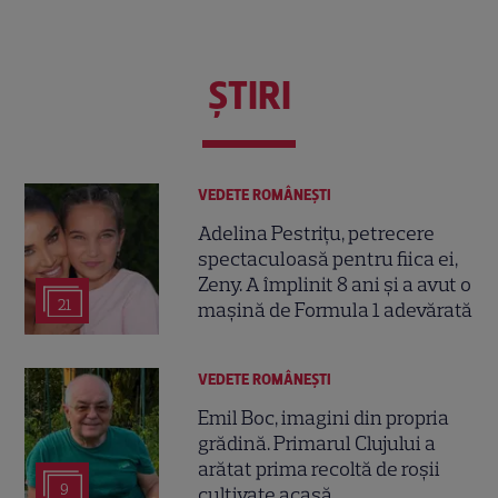
ŞTIRI
VEDETE ROMÂNEŞTI
Adelina Pestrițu, petrecere
spectaculoasă pentru fiica ei,
Zeny. A împlinit 8 ani și a avut o
21
mașină de Formula 1 adevărată
VEDETE ROMÂNEŞTI
Emil Boc, imagini din propria
grădină. Primarul Clujului a
arătat prima recoltă de roșii
9
cultivate acasă