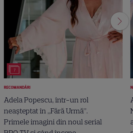
7
RECOMANDĂRI
N
Adela Popescu, într-un rol
neașteptat în „Fără Urmă”.
Primele imagini din noul serial
PRO TV și când începe