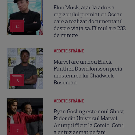
Elon Musk, atac la adresa
regizorului premiat cu Oscar
care a realizat documentarul
14
despre viața sa. Filmul are 232
de minute
VEDETE STRĂINE
Marvel are un nou Black
Panther. David Jonsson preia
moștenirea lui Chadwick
3
Boseman
VEDETE STRĂINE
Ryan Gosling este noul Ghost
Rider din Universul Marvel.
Anunțul făcut la Comic-Con i-
7
a entuziasmat pe fani