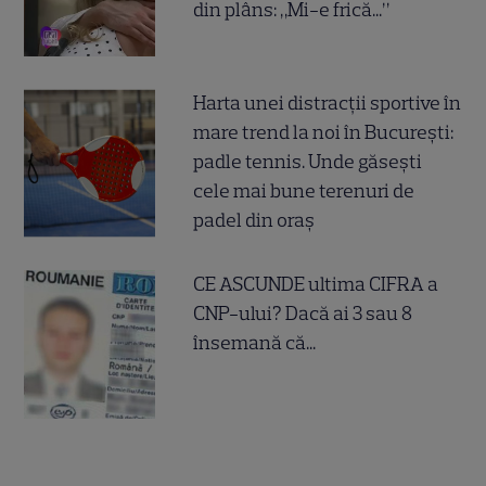
din plâns: „Mi-e frică...”
Harta unei distracții sportive în
mare trend la noi în București:
padle tennis. Unde găsești
cele mai bune terenuri de
padel din oraș
CE ASCUNDE ultima CIFRA a
CNP-ului? Dacă ai 3 sau 8
însemană că...