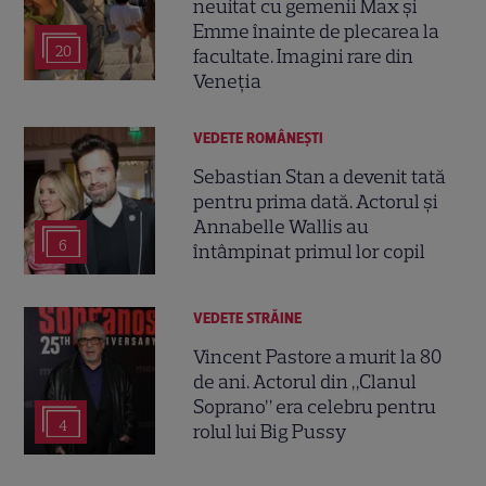
neuitat cu gemenii Max și
Emme înainte de plecarea la
20
facultate. Imagini rare din
Veneția
VEDETE ROMÂNEŞTI
Sebastian Stan a devenit tată
pentru prima dată. Actorul și
Annabelle Wallis au
6
întâmpinat primul lor copil
VEDETE STRĂINE
Vincent Pastore a murit la 80
de ani. Actorul din „Clanul
Soprano” era celebru pentru
4
rolul lui Big Pussy