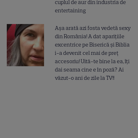
cuplul de aur din industria de
entertaining
Așa arată azi fosta vedetă sexy
din România! A dat aparițiile
excentrice pe Biserică și Biblia
i-a devenit cel mai de preț
accesoriu! Uită-te bine la ea, îți
dai seama cine e în poză? Ai
văzut-o ani de zile la TV!!