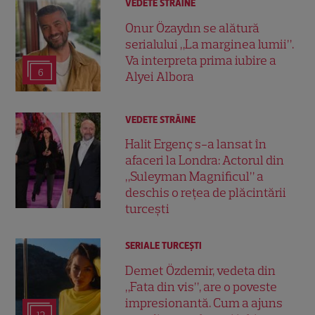
VEDETE STRĂINE
Onur Özaydın se alătură
serialului „La marginea lumii”.
Va interpreta prima iubire a
6
Alyei Albora
VEDETE STRĂINE
Halit Ergenç s-a lansat în
afaceri la Londra: Actorul din
„Suleyman Magnificul” a
deschis o rețea de plăcintării
turcești
SERIALE TURCEŞTI
Demet Özdemir, vedeta din
„Fata din vis”, are o poveste
impresionantă. Cum a ajuns