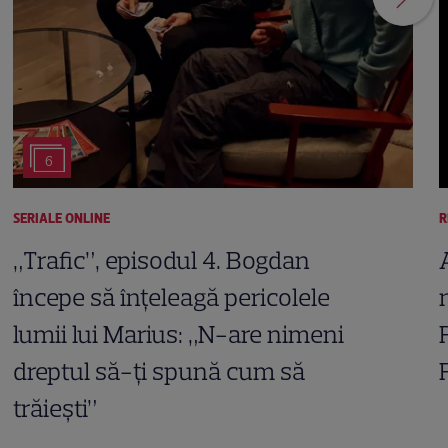
6
SERIALE ONLINE
R
„Trafic”, episodul 4. Bogdan
începe să înțeleagă pericolele
lumii lui Marius: „N-are nimeni
dreptul să-ți spună cum să
trăiești”