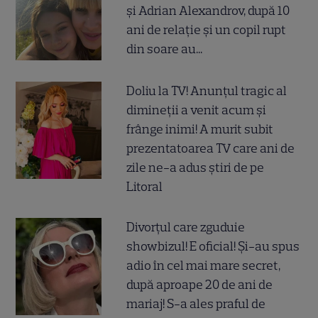
și Adrian Alexandrov, după 10
ani de relație și un copil rupt
din soare au...
Doliu la TV! Anunțul tragic al
dimineții a venit acum și
frânge inimi! A murit subit
prezentatoarea TV care ani de
zile ne-a adus știri de pe
Litoral
Divorțul care zguduie
showbizul! E oficial! Și-au spus
adio în cel mai mare secret,
după aproape 20 de ani de
mariaj! S-a ales praful de