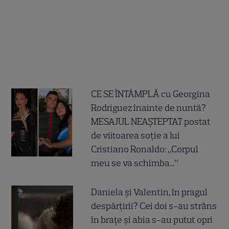
CE SE ÎNTÂMPLĂ cu Georgina
Rodriguez înainte de nuntă?
MESAJUL NEAȘTEPTAT postat
de viitoarea soție a lui
Cristiano Ronaldo: „Corpul
meu se va schimba...”
Daniela și Valentin, în pragul
despărțirii? Cei doi s-au strâns
în brațe și abia s-au putut opri