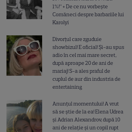
1%!” + De ce nu vorbește
Comăneci despre barbariile lui
Karolyi
Divorțul care zguduie
showbizul! E oficial! Și-au spus
adio în cel mai mare secret,
după aproape 20 de ani de
mariaj! S-a ales praful de
cuplul de aur din industria de
entertaining
Anunțul momentului! A vrut
să se știe de la ea! Elena Udrea
și Adrian Alexandrov, după 10
ani de relație și un copil rupt