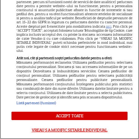
12
partenere, precum si furnizorii nostri de servicii de date analitice) prelucram
dar nu le postezi”
date pentru a permite website-ului sa functioneze, pentru a personaliza
continutul si anunturile publicitare afisate in functie de interesele si/sau
profilul dvs., pentru a va oferi functionalitati aferente retelelor de socializare
si pentru a analiza traficul pe website. Beneficiati de drepturile prevazute de
ȘTIRI
art. 15-22 din GDPR in legatura cu prelucrarea datelor cu caracter personal.
Aceste drepturi pot fi exercitate prin modalitatea indicata
aici
. Prin click pe
“ACCEPT TOATE”, acceptati folosirea tuturor Tehnologiilor de tip Cookie, care
Ringier România își stabilește
implica inclusiv acceptul dvs. cu privire la stocarea/accesarea informatiilor
de catre Vendor-ii cu care colaboram. Prin click pe “VREAU SA MODIFIC
direcția pentru viitor: o
SETARILE INDIVIDUAL” puteti schimba preferintele in mod individual, mai
structură de conducere
putin cele legate de cookie strict necesare pentru functionarea website-
ului.
concentrată în jurul unităților
Atât noi, cât și partenerii noștri prelucrăm datele pentru a oferi:
de business Media și
Măsurarea performanței reclamelor. Utilizarea profilurilor pentru selectarea
conținutului personalizat. Stocarea și/sau accesarea informațiilor de pe un
Collectibles
dispozitiv. Dezvoltarea și îmbunătățirea serviciilor. Crearea profilurilor de
conținut personalizat. Utilizarea profilurilor pentru selectarea publicității
personalizate. Crearea profilurilor pentru publicitate personalizată.
Măsurarea performanței conținutului. Înțelegerea publicului prin statistici
VEDETE ROMÂNEŞTI
sau combinații de date din surse diferite. Utilizarea datelor limitate pentru a
selecta conținutul. Utilizarea de date limitate pentru a selecta publicitatea.
Ana Bodea, declarații rare
Date precise de geolocație și identificarea prin scanarea dispozitivului.
despre iubirea cu Valentin
Listă parteneri (furnizori)
Butnaru: „Mă ține pe linia de
13
ACCEPT TOATE
plutire când lucrurile devin
dificile”
VREAU SA MODIFIC SETARILE INDIVIDUAL