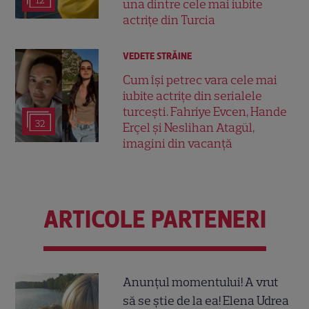
12
una dintre cele mai iubite
actrițe din Turcia
VEDETE STRĂINE
Cum își petrec vara cele mai
iubite actrițe din serialele
turcești. Fahriye Evcen, Hande
32
Erçel și Neslihan Atagül,
imagini din vacanță
ARTICOLE PARTENERI
Anunțul momentului! A vrut
să se știe de la ea! Elena Udrea