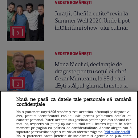
VEDETE ROMÂNEŞTI
Jurații „Chefi la cuțite” revin la
Summer Well 2026. Unde îi pot
întâlni fanii show-ului culinar
8
VEDETE ROMÂNEŞTI
Mona Nicolici, declarație de
dragoste pentru soțul ei, chef
Cezar Munteanu, la 53 de ani:
3
„Ești stâlpul, gluma, liniștea și
aventura mea”
Nouă ne pasă ca datele tale personale să rămână
confidențiale
VEDETE ROMÂNEŞTI
Noi și partenerii noștri
596
stocăm și/sau accesăm informații pe dispozitivul
dvs., precum identificatorii cookie unici pentru prelucrarea datelor cu
Cabiria Morgenstern, imagini
caracter personal. Puteți accepta sau gestiona preferințele dvs. făcând clic
mai jos, respectiv vă puteți opune utilizării unui interes legitim în orice
rare alături de iubitul ei și fiul
moment pe pagina cu politica de confidențialitate. Aceste alegeri vor fi
raportate partenerilor noștri și nu vă vor afecta navigarea.
Mai multe detalii
lor. „Fotografii pe care le faci,
Noi si partenerii nostri (retelele de socializare si agentiile de publicitate