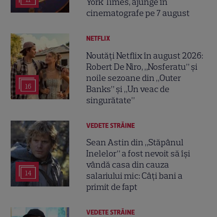
York Times, ajunge în
cinematografe pe 7 august
NETFLIX
Noutăți Netflix în august 2026:
Robert De Niro, „Nosferatu” și
noile sezoane din „Outer
16
Banks” și „Un veac de
singurătate”
VEDETE STRĂINE
Sean Astin din „Stăpânul
Inelelor” a fost nevoit să își
vândă casa din cauza
14
salariului mic: Câți bani a
primit de fapt
VEDETE STRĂINE