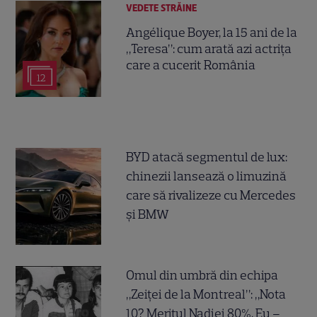
VEDETE STRĂINE
Angélique Boyer, la 15 ani de la
„Teresa”: cum arată azi actrița
care a cucerit România
12
BYD atacă segmentul de lux:
chinezii lansează o limuzină
care să rivalizeze cu Mercedes
și BMW
Omul din umbră din echipa
„Zeiței de la Montreal”: „Nota
10? Meritul Nadiei 80%. Eu –