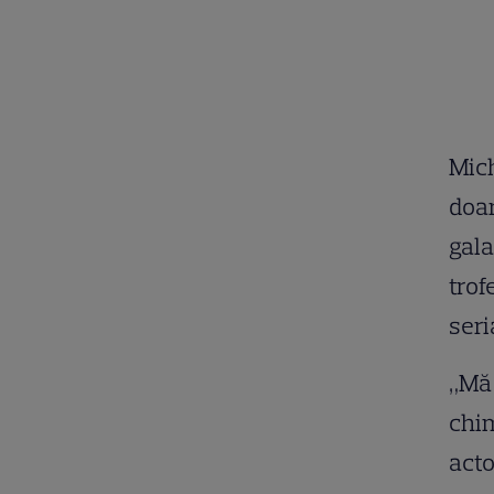
Mich
doar
gala
trof
seri
„Mă 
chim
acto