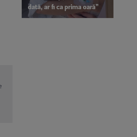
dată, ar fi ca prima oară”
rit
Trei cupluri revin la „Insula Iubirii – Reuniuni”. Ce
ța
întâmplă când se întâlnesc din nou cu Radu Vâl
Citește mai multe