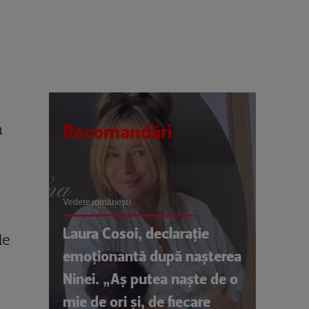
a
Recomandări
Vedete româneşti
Laura Cosoi, declarație
de
emoționantă după nașterea
Ninei. „Aș putea naște de o
mie de ori și, de fiecare