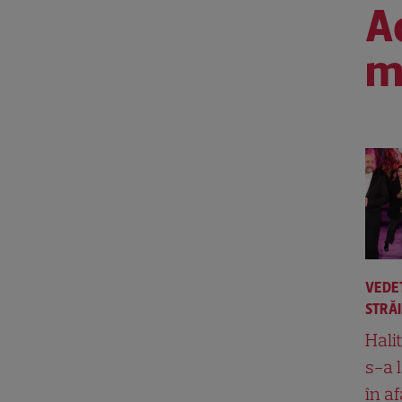
Ac
m
VEDE
STRĂ
Hali
s-a 
în af