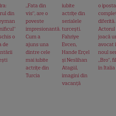
ra:
„Fata din
iubite
o ipost
rul din
vis”, are o
actrițe din
comple
leyman
poveste
serialele
diferită.
ificul”
impresionantă.
turcești.
Actorul
schis o
Cum a
Fahriye
joacă u
a de
ajuns una
Evcen,
avocat 
ntării
dintre cele
Hande Erçel
noul ser
ești
mai iubite
și Neslihan
„Bro”, f
actrițe din
Atagül,
în Italia
Turcia
imagini din
vacanță