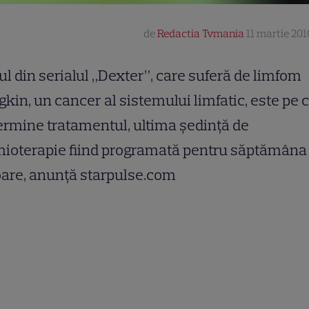
de
Redactia Tvmania
11 martie 201
ul din serialul „Dexter”, care suferă de limfom
kin, un cancer al sistemului limfatic, este pe 
ermine tratamentul, ultima şedinţă de
mioterapie fiind programată pentru săptămâna
oare, anunţă starpulse.com