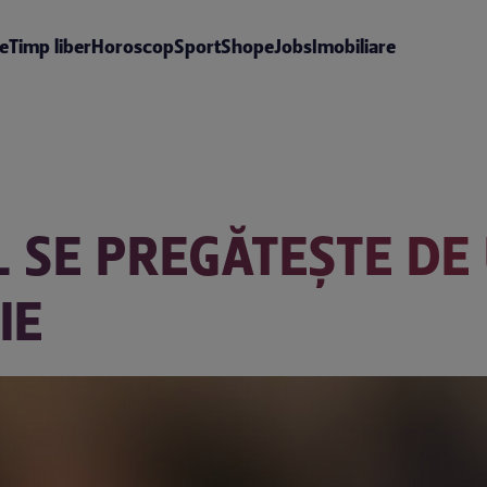
te
Timp liber
Horoscop
Sport
Shop
eJobs
Imobiliare
L SE PREGĂTEŞTE DE
IE