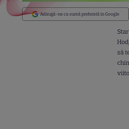
Adaugă-ne ca sursă preferată în Google
Star
Hodg
să t
chi
viit