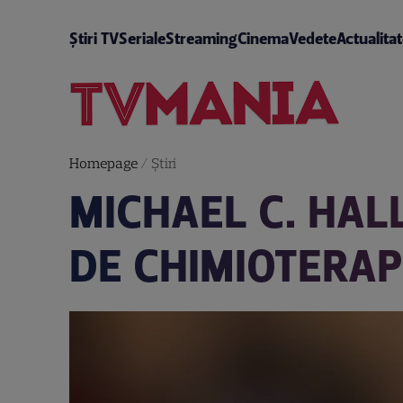
Știri TV
Seriale
Streaming
Cinema
Vedete
Actualita
Homepage
/
Știri
MICHAEL C. HAL
DE CHIMIOTERAP