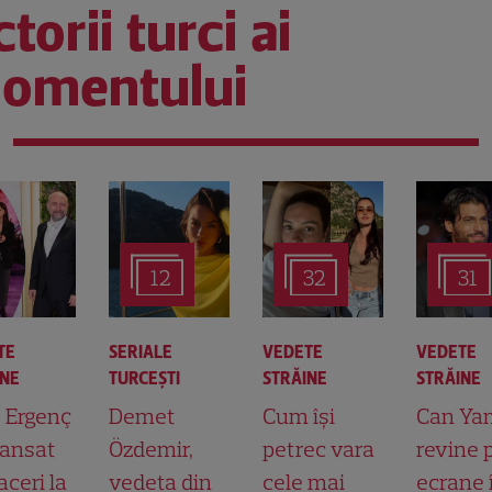
torii turci ai
omentului
12
32
31
TE
SERIALE
VEDETE
VEDETE
INE
TURCEŞTI
STRĂINE
STRĂINE
t Ergenç
Demet
Cum își
Can Ya
lansat
Özdemir,
petrec vara
revine 
aceri la
vedeta din
cele mai
ecrane 