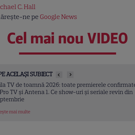
chael C. Hall
ărește-ne pe
Google News
Cel mai nou VIDEO
PE ACELAȘI SUBIECT
en Kasikci, fost câștigător MasterChef Turcia, a mu
 37 de ani. Bucătarul a fost găsit fără viață în locuin
tește mai multe