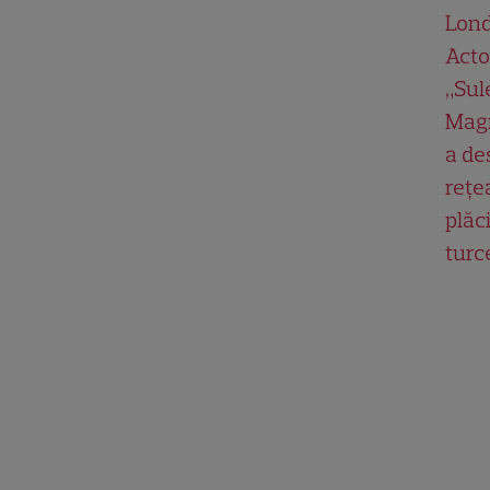
Lond
Acto
„Su
Magn
a de
rețe
plăci
turc