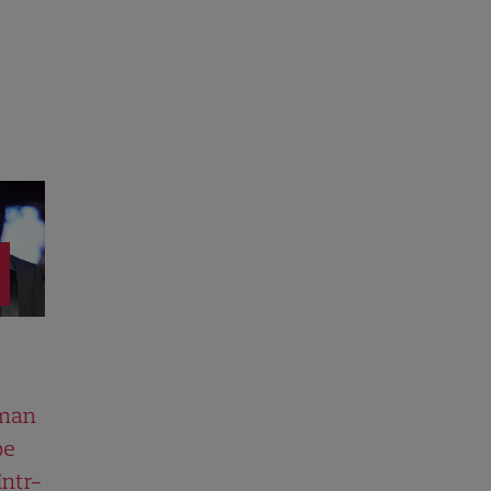
man
pe
într-