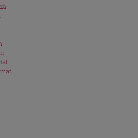
ază
t
n
în
ial
ilmat