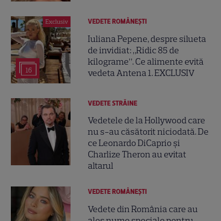
VEDETE ROMÂNEŞTI
Exclusiv
Iuliana Pepene, despre silueta
de invidiat: „Ridic 85 de
kilograme”. Ce alimente evită
16
vedeta Antena 1. EXCLUSIV
VEDETE STRĂINE
Vedetele de la Hollywood care
nu s-au căsătorit niciodată. De
ce Leonardo DiCaprio și
Charlize Theron au evitat
altarul
VEDETE ROMÂNEŞTI
Vedete din România care au
ales nume speciale pentru