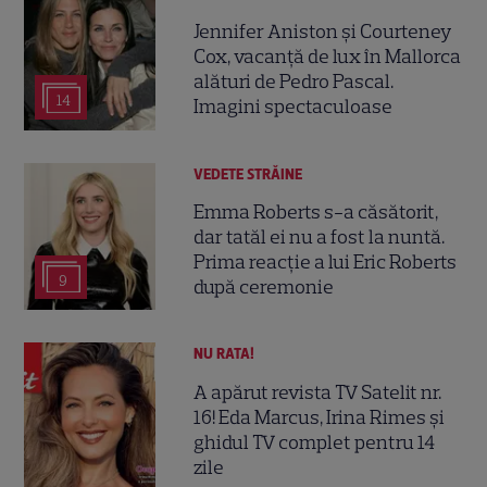
Jennifer Aniston și Courteney
Cox, vacanță de lux în Mallorca
alături de Pedro Pascal.
14
Imagini spectaculoase
VEDETE STRĂINE
Emma Roberts s-a căsătorit,
dar tatăl ei nu a fost la nuntă.
Prima reacție a lui Eric Roberts
9
după ceremonie
NU RATA!
A apărut revista TV Satelit nr.
16! Eda Marcus, Irina Rimes și
ghidul TV complet pentru 14
zile