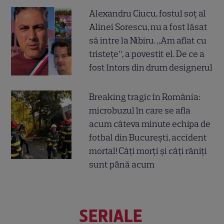
Alexandru Ciucu, fostul soț al
Alinei Sorescu, nu a fost lăsat
să intre la Nibiru. „Am aflat cu
tristețe”, a povestit el. De ce a
fost întors din drum designerul
Breaking tragic în România:
microbuzul în care se afla
acum câteva minute echipa de
fotbal din București, accident
mortal! Câți morți și câți răniți
sunt până acum
SERIALE