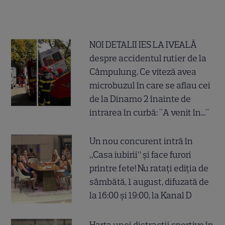
NOI DETALII IES LA IVEALĂ
despre accidentul rutier de la
Câmpulung. Ce viteză avea
microbuzul în care se aflau cei
de la Dinamo 2 înainte de
intrarea în curbă: "A venit în..."
Un nou concurent intră în
„Casa iubirii” și face furori
printre fete! Nu ratați ediția de
sâmbătă, 1 august, difuzată de
la 16:00 și 19:00, la Kanal D