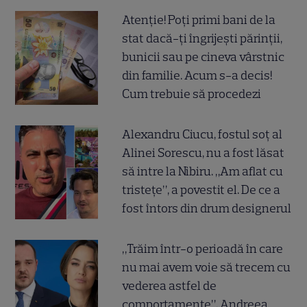
Atenție! Poți primi bani de la
stat dacă-ți îngrijești părinții,
bunicii sau pe cineva vârstnic
din familie. Acum s-a decis!
Cum trebuie să procedezi
Alexandru Ciucu, fostul soț al
Alinei Sorescu, nu a fost lăsat
să intre la Nibiru. „Am aflat cu
tristețe”, a povestit el. De ce a
fost întors din drum designerul
„Trăim într-o perioadă în care
nu mai avem voie să trecem cu
vederea astfel de
comportamente”. Andreea