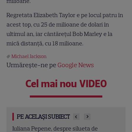
milioane.
Regretata Elizabeth Taylor e pe locul patru în
acest top, cu 25 de milioane de dolari în
ultimul an, iar cântăreţul Bob Marley e la
mică distanţă, cu 18 milioane.
Michael Jackson
Urmărește-ne pe
Google News
Cel mai nou VIDEO
PE ACELAȘI SUBIECT
Vedetele de la Hollywood care nu s-au
„Pov