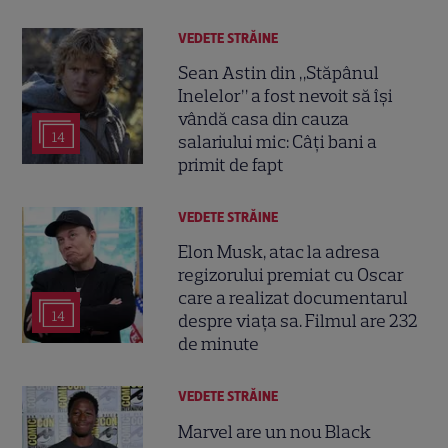
VEDETE STRĂINE
Sean Astin din „Stăpânul
Inelelor” a fost nevoit să își
vândă casa din cauza
14
salariului mic: Câți bani a
primit de fapt
VEDETE STRĂINE
Elon Musk, atac la adresa
regizorului premiat cu Oscar
care a realizat documentarul
14
despre viața sa. Filmul are 232
de minute
VEDETE STRĂINE
Marvel are un nou Black