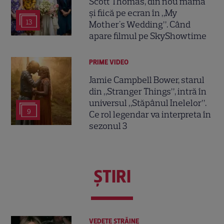
Scott Thomas, din nou mamă
și fiică pe ecran în „My
13
Mother's Wedding”. Când
apare filmul pe SkyShowtime
PRIME VIDEO
Jamie Campbell Bower, starul
din „Stranger Things”, intră în
universul „Stăpânul Inelelor”.
9
Ce rol legendar va interpreta în
sezonul 3
ŞTIRI
VEDETE STRĂINE