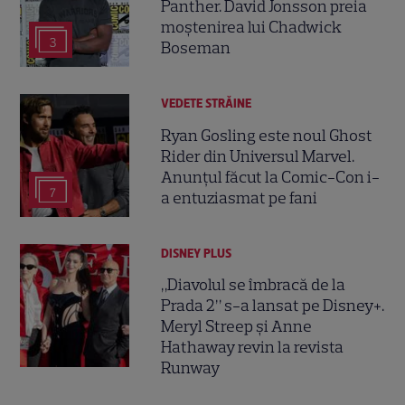
Panther. David Jonsson preia
moștenirea lui Chadwick
3
Boseman
VEDETE STRĂINE
Ryan Gosling este noul Ghost
Rider din Universul Marvel.
Anunțul făcut la Comic-Con i-
7
a entuziasmat pe fani
DISNEY PLUS
„Diavolul se îmbracă de la
Prada 2” s-a lansat pe Disney+.
Meryl Streep și Anne
Hathaway revin la revista
Runway