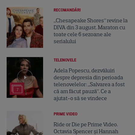
RECOMANDĂRI
„Chesapeake Shores” revine la
DIVA din 3 august. Maraton cu
toate cele 6 sezoane ale
serialului
TELENOVELE
Adela Popescu, dezvăluiri
despre depresia din perioada
telenovelelor: „Salvarea a fost
7
că am făcut pauză”. Ce a
ajutat-o să se vindece
PRIME VIDEO
Ride or Die pe Prime Video.
Octavia Spencer și Hannah