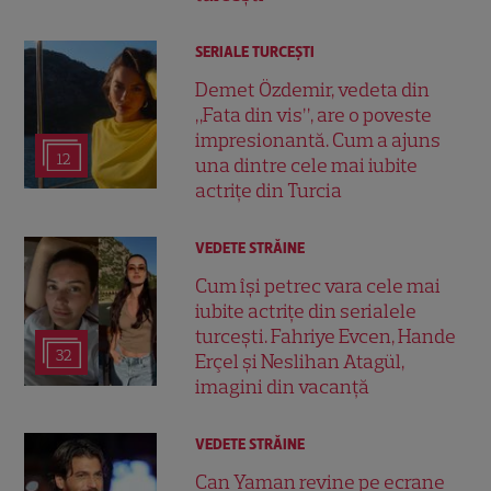
SERIALE TURCEŞTI
Demet Özdemir, vedeta din
„Fata din vis”, are o poveste
impresionantă. Cum a ajuns
12
una dintre cele mai iubite
actrițe din Turcia
VEDETE STRĂINE
Cum își petrec vara cele mai
iubite actrițe din serialele
turcești. Fahriye Evcen, Hande
32
Erçel și Neslihan Atagül,
imagini din vacanță
VEDETE STRĂINE
Can Yaman revine pe ecrane