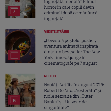
înghețata mortală”. Filmul
horror în care copiii devin
5
criminali după ce mănâncă
înghețată
VEDETE STRĂINE
„Povestea peștelui posac”,
aventura animată inspirată
dintr-un bestseller The New
11
York Times, ajunge în
cinematografe pe 7 august
NETFLIX
Noutăți Netflix în august 2026:
Robert De Niro, „Nosferatu” și
noile sezoane din „Outer
16
Banks” și „Un veac de
singurătate”