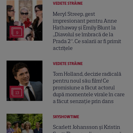
VEDETE STRĂINE
Meryl Streep, gest
impresionant pentru Anne
Hathaway și Emily Blunt la
9
„Diavolul se îmbracă de la
Prada 2”. Ce salarii ar fi primit
actrițele
VEDETE STRĂINE
Tom Holland, decizie radicală
pentru noul său film! Ce
promisiune a făcut actorul
13
după momentele virale în care
a făcut senzație prin dans
SKYSHOWTIME
Scarlett Johansson și Kristin