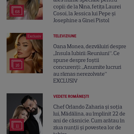
copii: de la Nina, fetița Laurei
68
Cosoi, la Jessica lui Pepe și
Josephine a Ginei Pistol
TELEVIZIUNE
Exclusiv
Oana Monea, dezvăluiri despre
„Insula Iubirii: Reuniuni”. Ce
spune despre foștii
16
concurenți: „Anumite lucruri
au rămas nerezolvate”
EXCLUSIV
VEDETE ROMÂNEŞTI
Chef Orlando Zaharia și soția
lui, Mădălina, au împlinit 22 de
ani de căsnicie. Cum arătau în
11
ziua nunții și povestea lor de