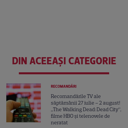
DIN ACEEAȘI CATEGORIE
RECOMANDĂRI
Recomandările TV ale
săptămânii 27 iulie – 2 august!
„The Walking Dead: Dead City”,
filme HBO și telenovele de
neratat