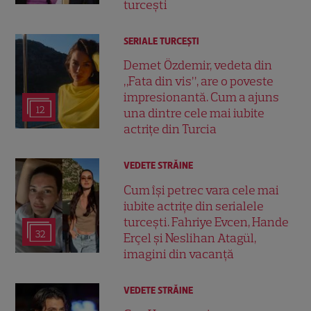
turcești
SERIALE TURCEŞTI
Demet Özdemir, vedeta din
„Fata din vis”, are o poveste
impresionantă. Cum a ajuns
12
una dintre cele mai iubite
actrițe din Turcia
VEDETE STRĂINE
Cum își petrec vara cele mai
iubite actrițe din serialele
turcești. Fahriye Evcen, Hande
32
Erçel și Neslihan Atagül,
imagini din vacanță
VEDETE STRĂINE