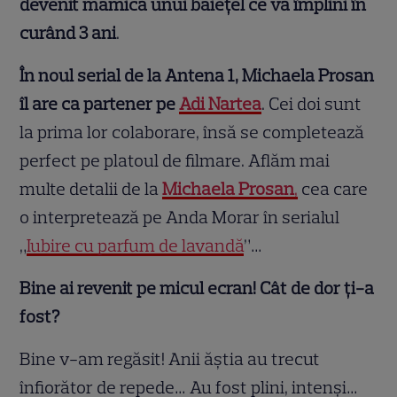
devenit mămica unui băiețel ce va împlini în
curând 3 ani
.
În noul serial de la Antena 1, Michaela Prosan
îl are ca partener pe
Adi Nartea
. Cei doi sunt
la prima lor colaborare, însă se completează
perfect pe platoul de filmare. Aflăm mai
multe detalii de la
Michaela Prosan
,
cea care
o interpretează pe Anda Morar în serialul
„
Iubire cu parfum de lavandă
”…
Bine ai revenit pe micul ecran! Cât de dor ți-a
fost?
Bine v-am regăsit! Anii ăştia au trecut
înfiorător de repede… Au fost plini, intenşi…