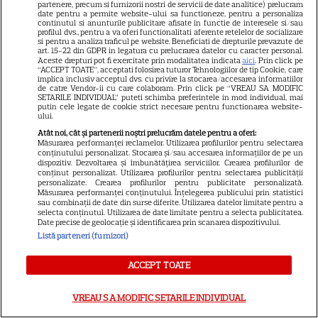
partenere, precum si furnizorii nostri de servicii de date analitice) prelucram
date pentru a permite website-ului sa functioneze, pentru a personaliza
continutul si anunturile publicitare afisate in functie de interesele si/sau
profilul dvs., pentru a va oferi functionalitati aferente retelelor de socializare
si pentru a analiza traficul pe website. Beneficiati de drepturile prevazute de
art. 15-22 din GDPR in legatura cu prelucrarea datelor cu caracter personal.
SERIALE
Aceste drepturi pot fi exercitate prin modalitatea indicata
aici
. Prin click pe
“ACCEPT TOATE”, acceptati folosirea tuturor Tehnologiilor de tip Cookie, care
implica inclusiv acceptul dvs. cu privire la stocarea/accesarea informatiilor
de catre Vendor-ii cu care colaboram. Prin click pe “VREAU SA MODIFIC
SETARILE INDIVIDUAL” puteti schimba preferintele in mod individual, mai
putin cele legate de cookie strict necesare pentru functionarea website-
ului.
Atât noi, cât și partenerii noștri prelucrăm datele pentru a oferi:
Măsurarea performanței reclamelor. Utilizarea profilurilor pentru selectarea
conținutului personalizat. Stocarea și/sau accesarea informațiilor de pe un
dispozitiv. Dezvoltarea și îmbunătățirea serviciilor. Crearea profilurilor de
conținut personalizat. Utilizarea profilurilor pentru selectarea publicității
personalizate. Crearea profilurilor pentru publicitate personalizată.
Măsurarea performanței conținutului. Înțelegerea publicului prin statistici
sau combinații de date din surse diferite. Utilizarea datelor limitate pentru a
selecta conținutul. Utilizarea de date limitate pentru a selecta publicitatea.
Date precise de geolocație și identificarea prin scanarea dispozitivului.
Listă parteneri (furnizori)
ACCEPT TOATE
VREAU SA MODIFIC SETARILE INDIVIDUAL