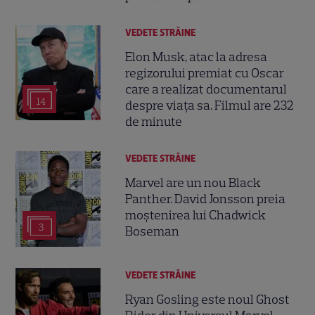
VEDETE STRĂINE
Elon Musk, atac la adresa
regizorului premiat cu Oscar
care a realizat documentarul
14
despre viața sa. Filmul are 232
de minute
VEDETE STRĂINE
Marvel are un nou Black
Panther. David Jonsson preia
moștenirea lui Chadwick
3
Boseman
VEDETE STRĂINE
Ryan Gosling este noul Ghost