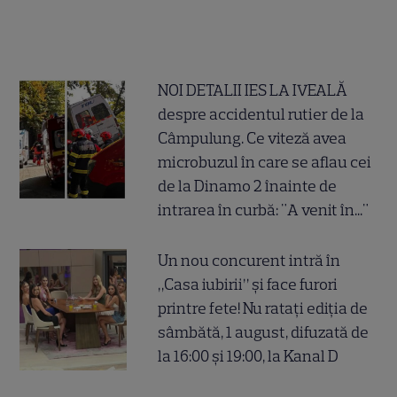
NOI DETALII IES LA IVEALĂ
despre accidentul rutier de la
Câmpulung. Ce viteză avea
microbuzul în care se aflau cei
de la Dinamo 2 înainte de
intrarea în curbă: "A venit în..."
Un nou concurent intră în
„Casa iubirii” și face furori
printre fete! Nu ratați ediția de
sâmbătă, 1 august, difuzată de
la 16:00 și 19:00, la Kanal D