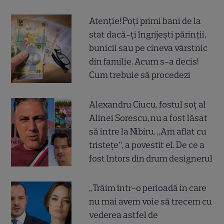
Atenție! Poți primi bani de la
stat dacă-ți îngrijești părinții,
bunicii sau pe cineva vârstnic
din familie. Acum s-a decis!
Cum trebuie să procedezi
Alexandru Ciucu, fostul soț al
Alinei Sorescu, nu a fost lăsat
să intre la Nibiru. „Am aflat cu
tristețe”, a povestit el. De ce a
fost întors din drum designerul
„Trăim într-o perioadă în care
nu mai avem voie să trecem cu
vederea astfel de