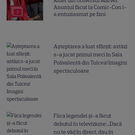
Rider din Universul Marvel.
Anunțul făcut la Comic-Con i-
7
a entuziasmat pe fani
Așteptarea a luat sfârșit: astăzi
s-a jucat primul meci în Sala
Polivalentă din Tulcea! Imagini
spectaculoase
Fiica legendei și-a făcut
debutul în televiziune: „Dacă
nu te văd în direct, dau în