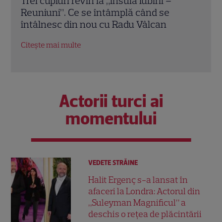
Cheloo, declarație neașteptată înainte
Echip
de Asia Express: „Cred că e singura
Ce p
chestie la care m-am gândit”
conc
Citește mai multe
Citeș
Actorii turci ai
momentului
VEDETE STRĂINE
Halit Ergenç s-a lansat în
afaceri la Londra: Actorul din
„Suleyman Magnificul” a
deschis o rețea de plăcintării