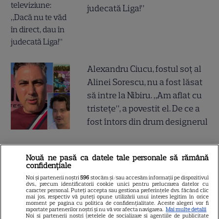
judecată Liga!”
Alexandru Ciucu, fostul soț al
Alinei Sorescu, nu a fost lăsat
să intre la Nibiru. „Am aflat cu
tristețe”, a povestit el. De ce a
fost întors din drum designerul
Breaking tragic în România:
Nouă ne pasă ca datele tale personale să rămână
microbuzul în care se afla
confidențiale
acum câteva minute echipa de
Noi și partenerii noștri
596
stocăm și/sau accesăm informații pe dispozitivul
dvs., precum identificatorii cookie unici pentru prelucrarea datelor cu
fotbal din București, accident
caracter personal. Puteți accepta sau gestiona preferințele dvs. făcând clic
mai jos, respectiv vă puteți opune utilizării unui interes legitim în orice
mortal! Câți morți și câți răniți
moment pe pagina cu politica de confidențialitate. Aceste alegeri vor fi
raportate partenerilor noștri și nu vă vor afecta navigarea.
Mai multe detalii
sunt până acum
Noi si partenerii nostri (retelele de socializare si agentiile de publicitate