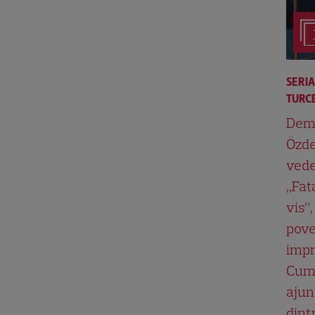
SERI
TURCE
Dem
Özde
vede
„Fat
vis”,
pove
impr
Cum
ajun
dint