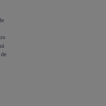
a
de
uro
ui
 de