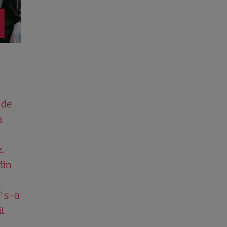
 de
a
.
din
” s-a
it