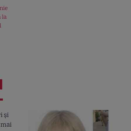
nie
 la
l
I