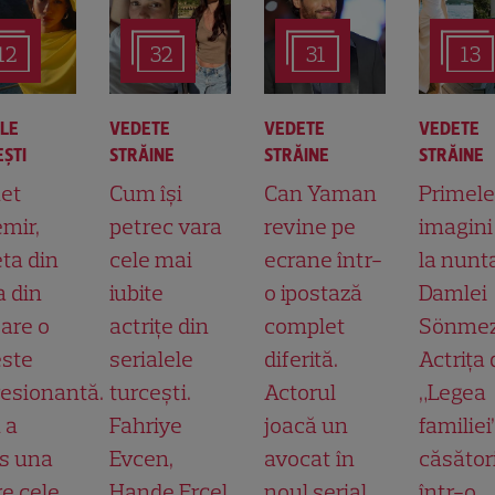
12
32
31
13
ALE
VEDETE
VEDETE
VEDETE
ŞTI
STRĂINE
STRĂINE
STRĂINE
et
Cum își
Can Yaman
Primele
mir,
petrec vara
revine pe
imagini
ta din
cele mai
ecrane într-
la nunt
a din
iubite
o ipostază
Damlei
 are o
actrițe din
complet
Sönmez
ste
serialele
diferită.
Actrița 
esionantă.
turcești.
Actorul
„Legea
 a
Fahriye
joacă un
familiei
s una
Evcen,
avocat în
căsător
re cele
Hande Erçel
noul serial
într-o