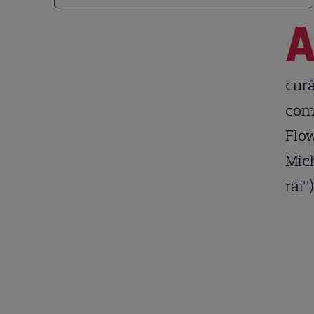
curâ
comp
Flow
Mich
rai”