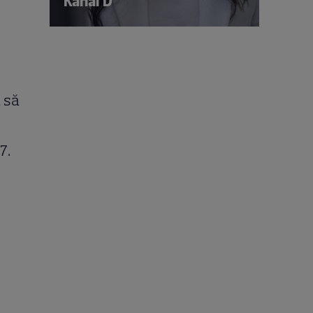
Kanal D
 să
17.