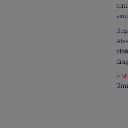
term
avut
Deşi
Alva
aibă
drag
Mi
Urm