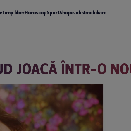
te
Timp liber
Horoscop
Sport
Shop
eJobs
Imobiliare
UD JOACĂ ÎNTR-O N