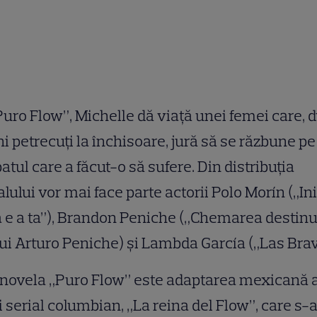
Puro Flow”, Michelle dă viaţă unei femei care, 
ni petrecuţi la închisoare, jură să se răzbune pe
atul care a făcut-o să sufere. Din distribuţia
alului vor mai face parte actorii Polo Morín („I
e a ta”), Brandon Peniche („Chemarea destinul
 lui Arturo Peniche) şi Lambda García („Las Brav
enovela „Puro Flow” este adaptarea mexicană 
 serial columbian, „La reina del Flow”, care s-