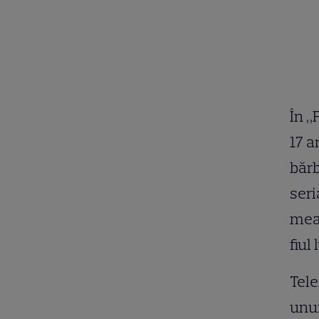
În „
17 a
bărb
seri
mea 
fiul
Tel
unui