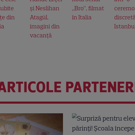
iubite
și Neslihan
„Bro”, filmat
ceremo
țe din
Atagül,
în Italia
discretă
ia
imagini din
Istanbu
vacanță
ARTICOLE PARTENER