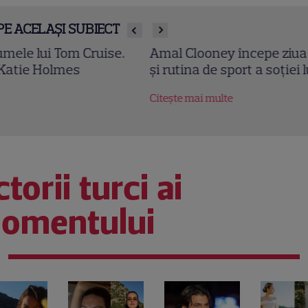
PE ACELAȘI SUBIECT
al Clooney începe ziua cu supă de alge! Dieta sim
 rutina de sport a soției lui George Clooney
tește mai multe
torii turci ai
omentului