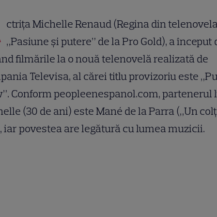
A
ctriţa Michelle Renaud (Regina din telenovel
„Pasiune şi putere” de la Pro Gold), a început 
nd filmările la o nouă telenovelă realizată de
ania Televisa, al cărei titlu provizoriu este „P
”. Conform peopleenespanol.com, partenerul l
elle (30 de ani) este Mané de la Parra („Un colţ
), iar povestea are legătură cu lumea muzicii.