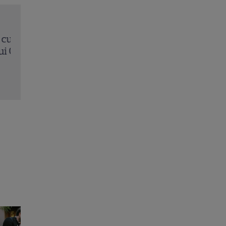
plă
Tom Holland, decizie radicală pentru noul său fi
promisiune a făcut actorul după momentele vira
care a făcut senzație prin dans
Citește mai multe