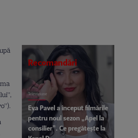
după
Recomandări
nima
ui”,
Televiziune
o”).
Eva Pavel a început filmările
pentru noul sezon „Apel la
a
consilier”. Ce pregătește la
a