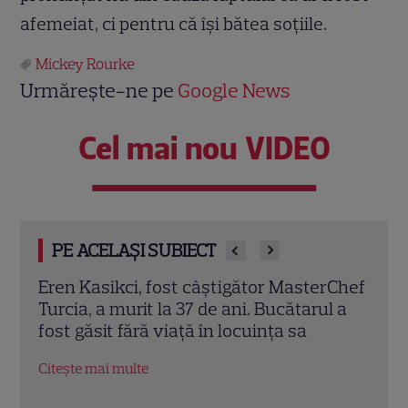
afemeiat, ci pentru că îşi bătea soţiile.
Mickey Rourke
Urmărește-ne pe
Google News
Cel mai nou VIDEO
PE ACELAȘI SUBIECT
rChef
Trei cupluri revin la „Insula Iubirii –
Chel
l a
Reuniuni”. Ce se întâmplă când se
de A
întâlnesc din nou cu Radu Vâlcan
ches
Citește mai multe
Citeș