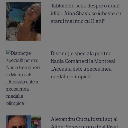
Tabloidele scriu despre o nouă
idilă: „Irina Shayk se iubește cu
starul mai mic cu 11 ani”
Distincție specială pentru
Nadia Comăneci la Montreal:
„Aceasta este a zecea mea
medalie olimpică”
Alexandru Ciucu, fostul soț al
Alinei Sorescu, nu a fost lăsat