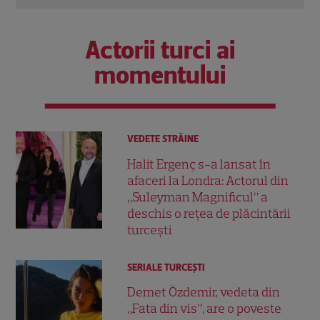
Actorii turci ai
momentului
VEDETE STRĂINE
Halit Ergenç s-a lansat în
afaceri la Londra: Actorul din
„Suleyman Magnificul” a
deschis o rețea de plăcintării
turcești
SERIALE TURCEŞTI
Demet Özdemir, vedeta din
„Fata din vis”, are o poveste