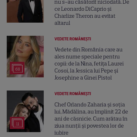
nu s-au căsătorit niciodată. De
ce Leonardo DiCaprio și
Charlize Theron au evitat
altarul
VEDETE ROMÂNEŞTI
Vedete din România care au
ales nume speciale pentru
copii: de la Nina, fetița Laurei
68
Cosoi, la Jessica lui Pepe și
Josephine a Ginei Pistol
VEDETE ROMÂNEŞTI
Chef Orlando Zaharia și soția
lui, Mădălina, au împlinit 22 de
ani de căsnicie. Cum arătau în
11
ziua nunții și povestea lor de
iubire