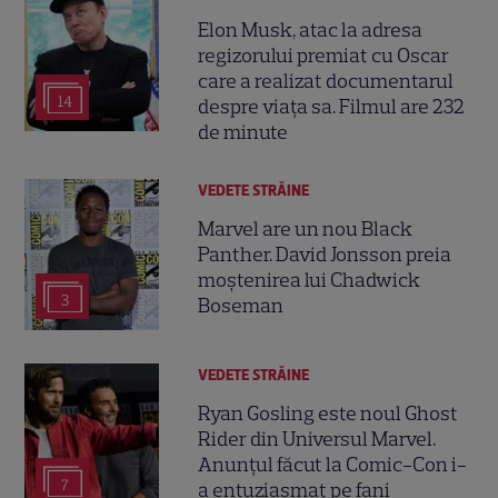
Elon Musk, atac la adresa
regizorului premiat cu Oscar
care a realizat documentarul
14
despre viața sa. Filmul are 232
de minute
VEDETE STRĂINE
Marvel are un nou Black
Panther. David Jonsson preia
moștenirea lui Chadwick
3
Boseman
VEDETE STRĂINE
Ryan Gosling este noul Ghost
Rider din Universul Marvel.
Anunțul făcut la Comic-Con i-
7
a entuziasmat pe fani