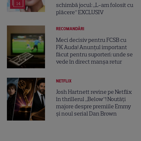
14
schimbă jocul: „L-am folosit cu
plăcere” EXCLUSIV
RECOMANDĂRI
Meci decisiv pentru FCSB cu
FK Auda! Anunțul important
făcut pentru suporteri: unde se
vede în direct manșa retur
NETFLIX
Josh Hartnett revine pe Netflix
în thrillerul „Below”! Noutăți
majore despre premiile Emmy
și noul serial Dan Brown