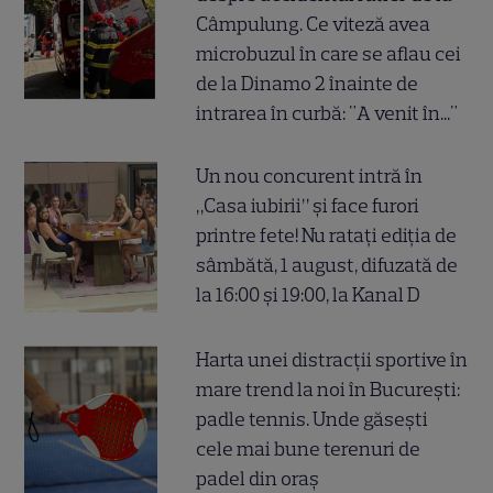
Câmpulung. Ce viteză avea
microbuzul în care se aflau cei
de la Dinamo 2 înainte de
intrarea în curbă: "A venit în..."
Un nou concurent intră în
„Casa iubirii” și face furori
printre fete! Nu ratați ediția de
sâmbătă, 1 august, difuzată de
la 16:00 și 19:00, la Kanal D
Harta unei distracții sportive în
mare trend la noi în București:
padle tennis. Unde găsești
cele mai bune terenuri de
padel din oraș