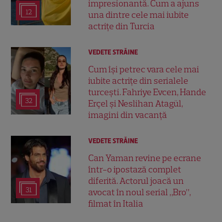
impresionantă. Cum a ajuns
12
una dintre cele mai iubite
actrițe din Turcia
VEDETE STRĂINE
Cum își petrec vara cele mai
iubite actrițe din serialele
turcești. Fahriye Evcen, Hande
32
Erçel și Neslihan Atagül,
imagini din vacanță
VEDETE STRĂINE
Can Yaman revine pe ecrane
într-o ipostază complet
diferită. Actorul joacă un
31
avocat în noul serial „Bro”,
filmat în Italia