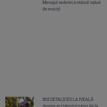
Mesajul vedetei a stârnit valuri
de reacții
NOI DETALII IES LA IVEALĂ
despre accidentul rutier de la