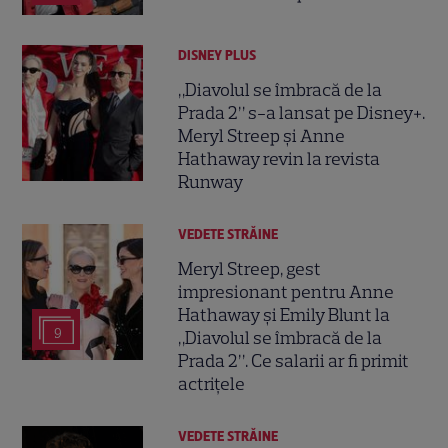
DISNEY PLUS
„Diavolul se îmbracă de la
Prada 2” s-a lansat pe Disney+.
Meryl Streep și Anne
Hathaway revin la revista
Runway
VEDETE STRĂINE
Meryl Streep, gest
impresionant pentru Anne
Hathaway și Emily Blunt la
9
„Diavolul se îmbracă de la
Prada 2”. Ce salarii ar fi primit
actrițele
VEDETE STRĂINE