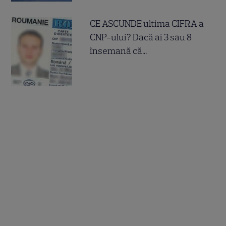
CE ASCUNDE ultima CIFRA a
CNP-ului? Dacă ai 3 sau 8
însemană că...