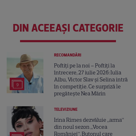
DIN ACEEAȘI CATEGORIE
RECOMANDĂRI
Poftiți pe la noi – Poftiți la
întrecere, 27 iulie 2026: Iulia
Albu, Victor Slav și Selina intră
9
în competiție. Ce surpriză le
pregătește Nea Mărin
TELEVIZIUNE
Irina Rimes dezvăluie „arma”
din noul sezon „Vocea
României”. Butonul care