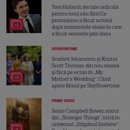
Tom Holland, decizie radicală
pentru noul său film! Ce
promisiune a făcut actorul
13
după momentele virale în care
a făcut senzație prin dans
SKYSHOWTIME
Scarlett Johansson și Kristin
Scott Thomas, din nou mamă
și fiică pe ecran în „My
13
Mother's Wedding”. Când
apare filmul pe SkyShowtime
PRIME VIDEO
Jamie Campbell Bower, starul
din „Stranger Things”, intră în
universul „Stăpânul Inelelor”.
9