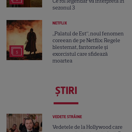
Ce rol legendar va interpreta în
sezonul 3
NETFLIX
„Palatul de Est”, noul fenomen
coreean de pe Netflix: Regele
blestemat, fantomele și
5
exorcistul care sfidează
moartea
ŞTIRI
VEDETE STRĂINE
Vedetele de la Hollywood care