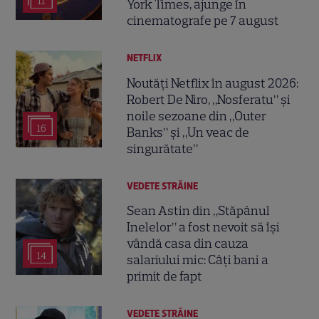
11
York Times, ajunge în
cinematografe pe 7 august
NETFLIX
Noutăți Netflix în august 2026:
Robert De Niro, „Nosferatu” și
noile sezoane din „Outer
16
Banks” și „Un veac de
singurătate”
VEDETE STRĂINE
Sean Astin din „Stăpânul
Inelelor” a fost nevoit să își
vândă casa din cauza
14
salariului mic: Câți bani a
primit de fapt
VEDETE STRĂINE