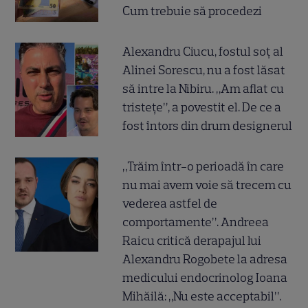
Cum trebuie să procedezi
Alexandru Ciucu, fostul soț al
Alinei Sorescu, nu a fost lăsat
să intre la Nibiru. „Am aflat cu
tristețe”, a povestit el. De ce a
fost întors din drum designerul
„Trăim într-o perioadă în care
nu mai avem voie să trecem cu
vederea astfel de
comportamente”. Andreea
Raicu critică derapajul lui
Alexandru Rogobete la adresa
medicului endocrinolog Ioana
Mihăilă: „Nu este acceptabil”.