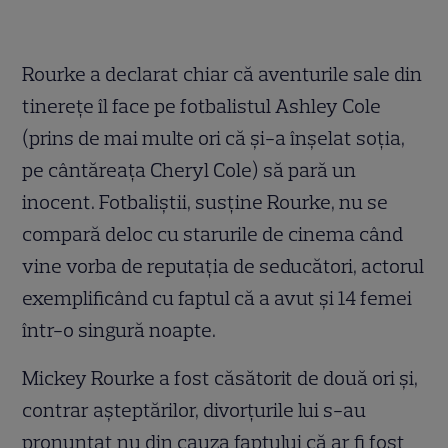
Rourke a declarat chiar că aventurile sale din
tinereţe îl face pe fotbalistul Ashley Cole
(prins de mai multe ori că şi-a înşelat soţia,
pe cântăreaţa Cheryl Cole) să pară un
inocent. Fotbaliştii, susţine Rourke, nu se
compară deloc cu starurile de cinema când
vine vorba de reputaţia de seducători, actorul
exemplificând cu faptul că a avut şi 14 femei
într-o singură noapte.
Mickey Rourke a fost căsătorit de două ori şi,
contrar aşteptărilor, divorţurile lui s-au
pronunţat nu din cauza faptului că ar fi fost