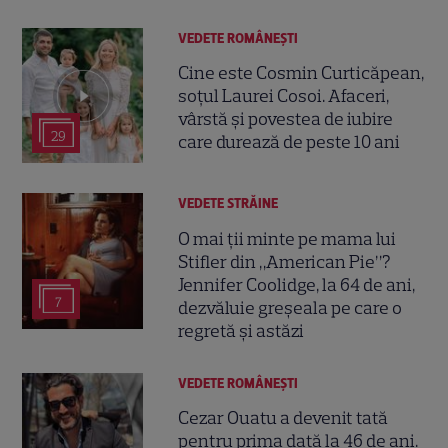
VEDETE ROMÂNEŞTI
Cine este Cosmin Curticăpean,
soțul Laurei Cosoi. Afaceri,
vârstă și povestea de iubire
29
care durează de peste 10 ani
VEDETE STRĂINE
O mai ții minte pe mama lui
Stifler din „American Pie”?
Jennifer Coolidge, la 64 de ani,
7
dezvăluie greșeala pe care o
regretă și astăzi
VEDETE ROMÂNEŞTI
Cezar Ouatu a devenit tată
pentru prima dată la 46 de ani.