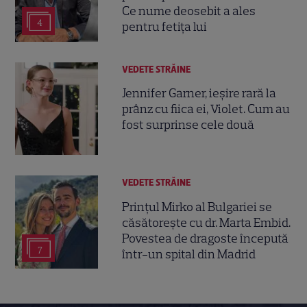
Ce nume deosebit a ales
4
pentru fetița lui
VEDETE STRĂINE
Jennifer Garner, ieșire rară la
prânz cu fiica ei, Violet. Cum au
fost surprinse cele două
VEDETE STRĂINE
Prințul Mirko al Bulgariei se
căsătorește cu dr. Marta Embid.
Povestea de dragoste începută
7
într-un spital din Madrid