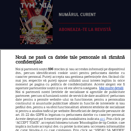
NUMĂRUL CURENT
ABONEAZA-TE LA REVISTĂ
Nouă ne pasă ca datele tale personale să rămână
Libertatea
confidențiale
Libertatea pentru femei
Noi și partenerii noștri
596
stocăm și/sau accesăm informații pe dispozitivul
dvs., precum identificatorii cookie unici pentru prelucrarea datelor cu
GSP
caracter personal. Puteți accepta sau gestiona preferințele dvs. făcând clic
mai jos, respectiv vă puteți opune utilizării unui interes legitim în orice
Știri mondene
moment pe pagina cu politica de confidențialitate. Aceste alegeri vor fi
raportate partenerilor noștri și nu vă vor afecta navigarea.
Mai multe detalii
Noi si partenerii nostri (retelele de socializare si agentiile de publicitate
Avantaje
partenere, precum si furnizorii nostri de servicii de date analitice) prelucram
date pentru a permite website-ului sa functioneze, pentru a personaliza
Elle
continutul si anunturile publicitare afisate in functie de interesele si/sau
profilul dvs., pentru a va oferi functionalitati aferente retelelor de socializare
Unica
si pentru a analiza traficul pe website. Beneficiati de drepturile prevazute de
art. 15-22 din GDPR in legatura cu prelucrarea datelor cu caracter personal.
Retete practice
Aceste drepturi pot fi exercitate prin modalitatea indicata
aici
. Prin click pe
“ACCEPT TOATE”, acceptati folosirea tuturor Tehnologiilor de tip Cookie, care
implica inclusiv acceptul dvs. cu privire la stocarea/accesarea informatiilor
de catre Vendor-ii cu care colaboram. Prin click pe “VREAU SA MODIFIC