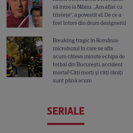
să intre la Nibiru. „Am aflat cu
tristețe”, a povestit el. De ce a
fost întors din drum designerul
Breaking tragic în România:
microbuzul în care se afla
acum câteva minute echipa de
fotbal din București, accident
mortal! Câți morți și câți răniți
sunt până acum
SERIALE