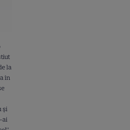
o
tiut
de la
pa în
se
 și
-ai
el”,