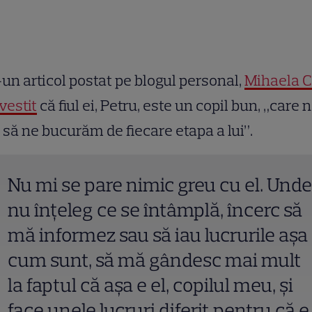
-un articol postat pe blogul personal,
Mihaela C
vestit
că fiul ei, Petru, este un copil bun, „care 
 să ne bucurăm de fiecare etapa a lui”.
Nu mi se pare nimic greu cu el. Unde
nu înțeleg ce se întâmplă, încerc să
mă informez sau să iau lucrurile așa
cum sunt, să mă gândesc mai mult
la faptul că așa e el, copilul meu, și
face unele lucruri diferit pentru că e