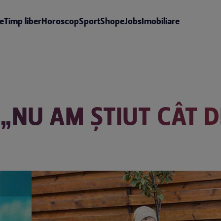
te
Timp liber
Horoscop
Sport
Shop
eJobs
Imobiliare
 „NU AM ȘTIUT CÂT 