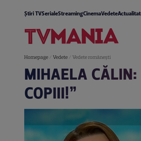
Știri TV
Seriale
Streaming
Cinema
Vedete
Actualita
Homepage
/
Vedete
/
Vedete româneşti
MIHAELA CĂLIN:
COPIII!”