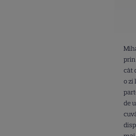
Miha
prin
cât 
o zi
part
de u
cuvâ
disp
mai 