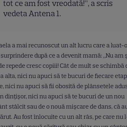
tot ce am fost vreodată!”, a scris
vedeta Antena 1.
ela a mai recunoscut un alt lucru care a luat-
 surprindere după ce a devenit mamă: „Nu am ș
de repede cresc copiii!
Cât de mult se schimbă 
 la alta, nici nu apuci să te bucuri de fiecare eta
e, nici nu apuci să fii obosită de plânsetele adu
n dințișor, nici nu apuci să te bucuri de un nou
nt stâlcit sau de o nouă mișcare de dans, că au
ărut. Au fost înlocuite cu un alt râs, pe care nu l
auzit, cu o nouă săritură sau chiar cu un cântec