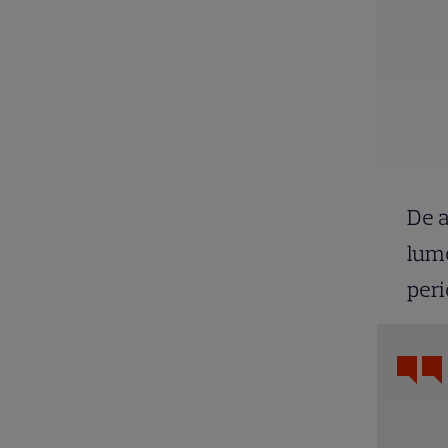
De a
lume
peri