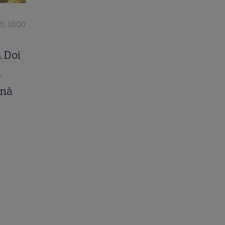
1, 10:00
. Doi
1
ună