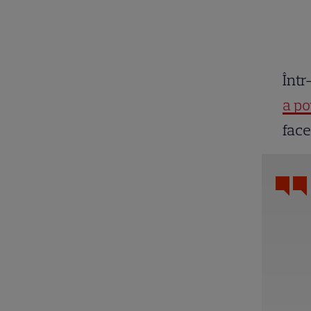
Într
a po
face